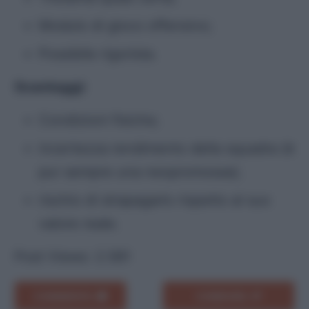
Modulo di gioco offensivo;
Possibile rigorista.
Svantaggi
:
Condizioni fisiche;
incertezza rendimento della squadra (è
pur sempre una neopromossa);
rischio di strapagarlo rispetto al suo
valore reale.
Post Views:
2.581
COMMENTA
CONDIVIDI