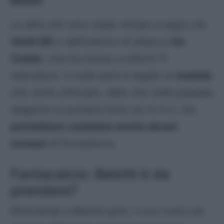
Belotti
.
Le altre reti sono state messe a segno da
Verdi (8)
e dall’esterno di attacco
Da
Cunha
, che ha messo a referto
7
marcature. Il nodo però è legato al
modulo
che verrà utilizzato, dato che nella passata
stagione si puntava forte sul 4-4-2, ma
potrebbero cambiare anche alcuni
scenari
di formazione.
Fantacalcio: Belotti è da
prendere?
Ritornando a Belotti però, il suo ruolo nel