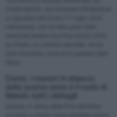
‘
La firma di un accordo preliminare con
Andrea Belotti, che diventerà ufficialmente
un giocatore del Como il 1° luglio 2024.
L’attaccante, che ha fatto parte della
Nazionale Italiana vincitrice di Euro 2020,
ha firmato un contratto biennale. Arriva
dalla Fiorentina, dove era in prestito dalla
Roma
‘.
Como, i numeri in attacco
dello scorso anno e il ruolo di
Belotti: tutti i dettagli
Dunque, in attesa della firma definitiva
proviamo a vedere come potrebbe essere