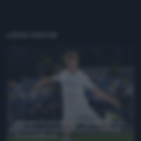
LEGGI ANCHE
Protetto: Fantacalcio, Hojlund e Lukaku
possono giocare insieme? Le variabili
da considerare