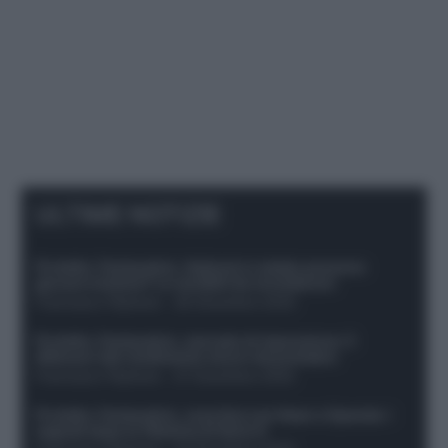
ULTIME NOTIZIE
Protetto: Fantacalcio, Hojlund e Lukaku possono
giocare insieme? Le variabili da considerare
Francesco Pipitone
-
29 Dicembre 2025
Protetto: Fantacalcio, mercato di riparazione: 5
difensori dal rendimento sicuro da prendere
Francesco Pipitone
-
27 Dicembre 2025
Protetto: Fantacalcio, cosa fare con Kean e Openda: i
segnali dopo la 16esima di Serie A