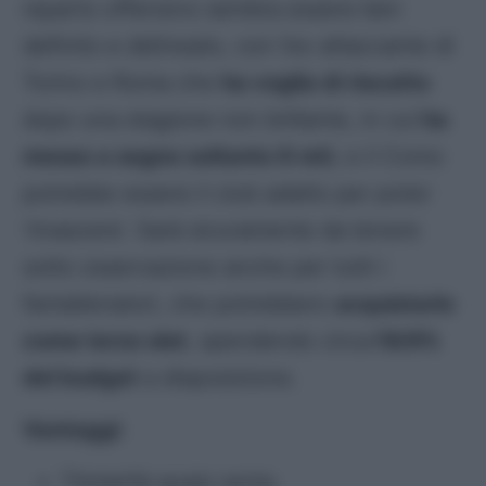
reparto offensivo sembra essere ben
definito e delineato, con l’ex attaccante di
Torino e Roma che
ha voglia di riscatto
dopo una stagione non brillante, in cui
ha
messo a segno soltanto 6 reti
, e il Como
potrebbe essere il club adatto per poter
‘rinascere’. Sarà sicuramente da tenere
sotto osservazione anche per tutti i
fantallenatori, che potrebbero
acquistarlo
come terzo slot
, spendendo circa
l’8/9%
del budget
a disposizione.
Vantaggi
:
Titolarità quasi certa;