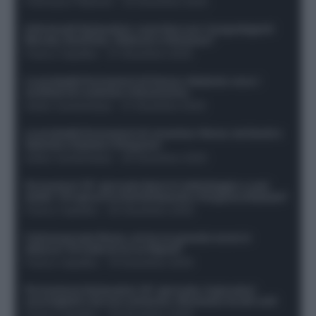
Francesco Pipitone
-
22 Dicembre 2025
Infortunati fantacalcio: cosa fare con i lungodegenti
Morata, Dumfries, Vlahovic e Gimenez?
Franco Capalbo
-
21 Dicembre 2025
Le probabili formazioni di Genoa-Atalanta: ecco i
sostituti di Lookman e Kossounou
Guido Cantamessa
-
21 Dicembre 2025
Le probabili formazioni di Juventus-Roma: da David e
Openda a Dybala e Ferguson
Guido Cantamessa
-
20 Dicembre 2025
Formazioni 16^ giornata Serie A: ballottaggio e casi
dubbi. Chi gioca tra David/Openda e Ferguson/Dybala?
Franco Capalbo
-
20 Dicembre 2025
Calciomercato Roma, arriva un grande nome in
attacco? Si tratta di un ex Napoli!
Franco Capalbo
-
19 Dicembre 2025
Formazione fantacalcio 16^ giornata: 4 giocatori
sconsigliati e da non schierare. Rischiano brutti voti!
Franco Capalbo
-
19 Dicembre 2025