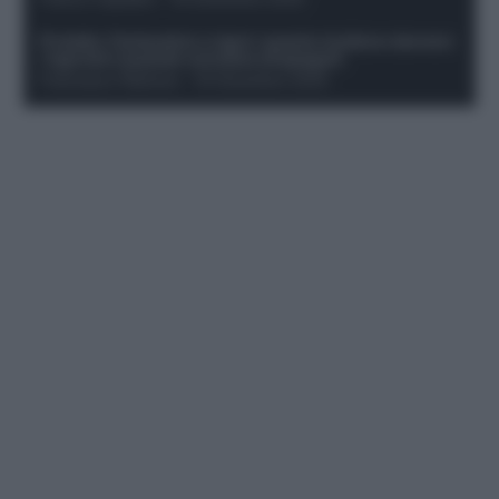
Protetto: Fantacalcio e rigori: quanto incidono davvero
i rigoristi e quando conviene strapagarli
Francesco Pipitone
-
19 Dicembre 2025