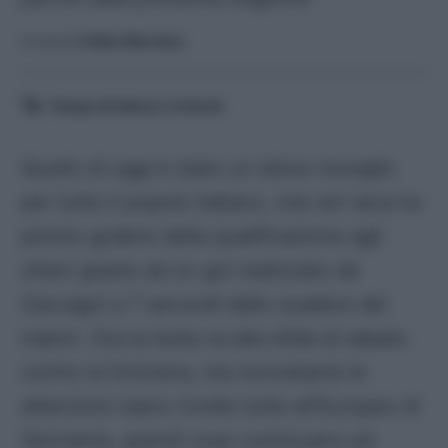
A cura di
Fabio Marzano
Tempo di lettura:
5
minuti
Quello di oggi è stato un dolce risveglio
per tutto il popolo italiano, che ieri sera ha
potuto godere della qualificazione agli
ottavi grazie ad un gol realizzato da
Zaccagni a 7 secondi dallo scadere del
match. Ora la testa va alla sfida di sabato
contro la Svizzera, ma nonostante le
attenzioni siano rivolte tutte all’Europeo di
Germania, grandi cose continuano ad