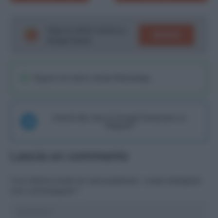
Segui le ultime notizie su
SEGUICI
Google News!
Seguici sul nostro canale WhatsaApp
Unisciti alla chat di Consigli Fantacalcio su
Telegram
Lascia un commento
Il tuo indirizzo email non sarà pubblicato.
I campi obbligatori
sono contrassegnati
*