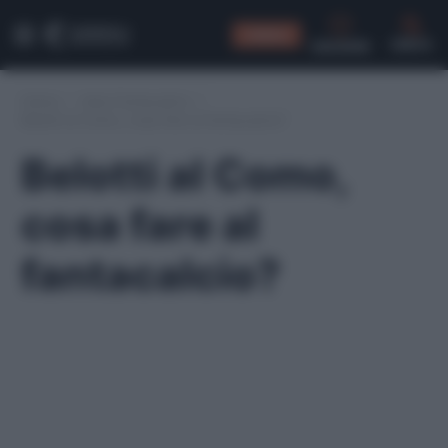
CONSIGLI
CERCA
Home
/
Asta Fantacalcio
/
Belotti al Como, cosa fare al fantacalcio?
Belotti al Como,
cosa fare al
fantacalcio?