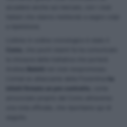
accadere anche sul mercato, con i club
italiani che stanno mettendo a segno colpi
a ripetizione.
L’ultimo in ordine cronologico è stato il
Como
, che pochi istanti fa ha comunicato
la chiusura della trattativa che porterà
Andrea
Belotti
nel club neopromosso.
L’ormai ex attaccante della Fiorentina
ha
infatti firmato un pre contratto
, come
annunciato proprio dal Como attraverso
una nota ufficiale, che riportiamo qui di
seguito.