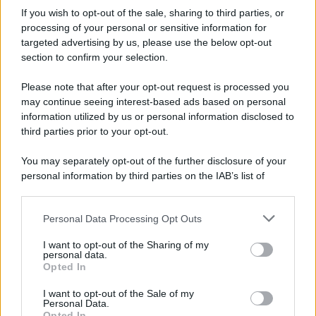
27 Dicembre 2025
3
minuti
If you wish to opt-out of the sale, sharing to third parties, or
processing of your personal or sensitive information for
targeted advertising by us, please use the below opt-out
section to confirm your selection.
Please note that after your opt-out request is processed you
may continue seeing interest-based ads based on personal
information utilized by us or personal information disclosed to
third parties prior to your opt-out.
You may separately opt-out of the further disclosure of your
personal information by third parties on the IAB’s list of
downstream participants.
Protetto: Fantacalcio, cosa fare con
Personal Data Processing Opt Outs
This information may also be disclosed by us to third parties
Kean e Openda: i segnali dopo la
on the IAB’s List of Downstream Participants that may further
16esima di Serie A
I want to opt-out of the Sharing of my
disclose it to other third parties.
personal data.
Francesco Pipitone
Opted In
Please note that this website/app uses one or more Google
22 Dicembre 2025
5
minuti
services and may gather and store information including but
I want to opt-out of the Sale of my
Personal Data.
not limited to your visit or usage behaviour. You may click to
Opted In