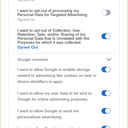
grant or deny consent to Google and its third-party tags to
use your data for below specified purposes in below Google
I want to opt-out of processing my
consent section.
Personal Data for Targeted Advertising.
Opted In
I want to opt-out of Collection, Use,
Retention, Sale, and/or Sharing of my
Personal Data that Is Unrelated with the
Purposes for which it was collected.
Opted Out
Google consents
I want to allow Google to enable storage
Infortunati fantacalcio: cosa fare con i
related to advertising like cookies on web or
lungodegenti Morata, Dumfries,
device identifiers in apps.
Vlahovic e Gimenez?
I want to allow my user data to be sent to
Franco Capalbo
Google for online advertising purposes.
21 Dicembre 2025
4
minuti
I want to allow Google to send me
personalized advertising.