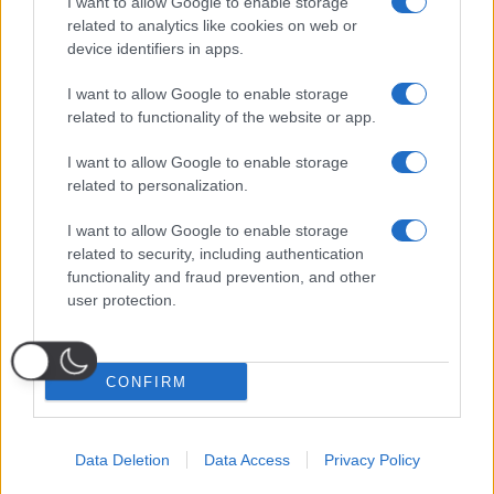
I want to allow Google to enable storage
related to analytics like cookies on web or
device identifiers in apps.
I want to allow Google to enable storage
related to functionality of the website or app.
I want to allow Google to enable storage
related to personalization.
I want to allow Google to enable storage
related to security, including authentication
functionality and fraud prevention, and other
user protection.
CONFIRM
Data Deletion
Data Access
Privacy Policy
Probabili
Voti
Seguici su Youtube
Seguici su
Seguici su
Formazioni
Telegram
Whatsapp