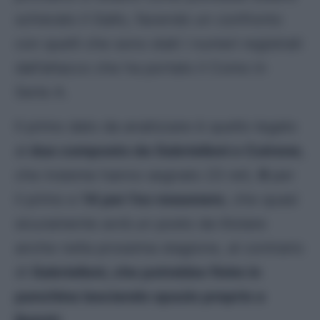
schierato il Gallo, facendo un confronto
con quelli che sono stati i numeri registrati
dall’attacco che ha portato il Como in
Serie A.
Il primo dato da analizzare è quello legato
al
duo composto da Gabrielloni e Cutrone
,
che insieme hanno segnato 23 reti,
9
per
il primo e
14 per l’ex rossonero
, che quasi
sicuramente avrà un posto da titolare
anche nella prossima stagione, al contrario
di
Gabrielloni, che potrebbe finire in
panchina lasciando spazio proprio a