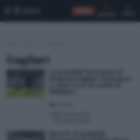
CONSIGLI
CERCA
Home
/
Serie A
/
Cagliari
Cagliari
Le probabili formazioni di
Atalanta-Cagliari: Scamacca
ci sarà? Ecco la scelta di
Palladino
5
minuti
Guido Cantamessa
-
13 Dicembre 2025
Serie A, le probabili