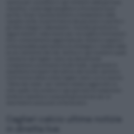
sezione per consultare in ogni momento della giornata:
classifica, novità dagli spogliatoi e informazioni post
partita. Scopri il posizionamento e l’andamento della
squadra sarda, la performance dei giocatori in partita e
gli ultimi sviluppi in allenamento. Consulta gli articoli su
aggiornamenti, indiscrezioni per raccogliere informazioni.
Sono costantemente aggiornate per aiutarti a sapere il
prima possibile quali saranno le strategie e i risultati delle
prove calcistiche del club. Verifica in ogni momento quale
calciatore del Cagliari calcio sta dimostrando
competenze e prestazioni di alto livello, superando le
aspettative di esperti del settore del mondo calcistico.
Confronta le ultime notizie Cagliari calcio con la sezione
“Ultime dai campi”, per restare sempre aggiornato su
tutto quello che avviene in ogni giornata di campionato.
Svolta la classifica e sorprendi gli avversari per un
divertimento assicurato al Fantacalcio.
Cagliari calcio ultime notizie
in diretta live