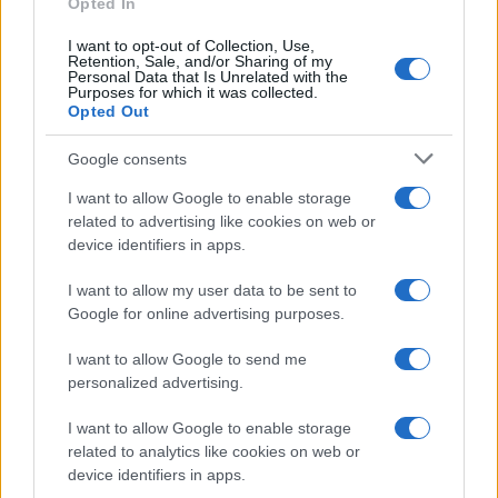
Opted In
Probabili Formazioni Serie A
I want to opt-out of Collection, Use,
Indisponibili Serie A
Retention, Sale, and/or Sharing of my
Personal Data that Is Unrelated with the
Purposes for which it was collected.
Serie A
Opted Out
Classifica Serie A
Google consents
Calendario Serie A
Risultati Serie A
I want to allow Google to enable storage
Marcatori Serie A
related to advertising like cookies on web or
Classifica Assist Serie A
device identifiers in apps.
I want to allow my user data to be sent to
Informazioni
Google for online advertising purposes.
Chi Siamo
Redazione
I want to allow Google to send me
Contatti
personalized advertising.
Lavora con noi
I want to allow Google to enable storage
related to analytics like cookies on web or
Seguici sui social
device identifiers in apps.