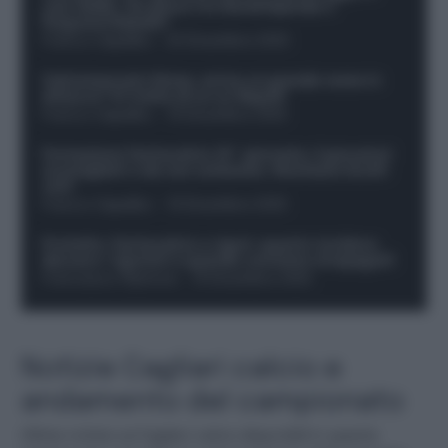
casi dubbi. Chi gioca tra David/Openda e
Ferguson/Dybala?
Franco Capalbo
-
20 Dicembre 2025
Calciomercato Roma, arriva un grande nome in
attacco? Si tratta di un ex Napoli!
Franco Capalbo
-
19 Dicembre 2025
Formazione fantacalcio 16^ giornata: 4 giocatori
sconsigliati e da non schierare. Rischiano brutti
voti!
Franco Capalbo
-
19 Dicembre 2025
Protetto: Fantacalcio e rigori: quanto incidono
davvero i rigoristi e quando conviene strapagarli
Francesco Pipitone
-
19 Dicembre 2025
Notizie Cagliari calcio e
andamento del campionato
Ultime notizie sul Cagliari calcio disponibili in questa