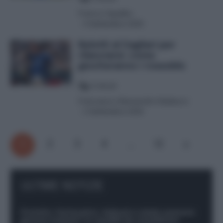
Franco Capalbo
-
4 Settembre 2025
Belotti al Cagliari per
rilanciarsi: come
giocheranno i rossoblù
4
minuti
Francesco Alessandro Balducci
-
2 Settembre 2025
1
2
3
4
…
12
ULTIME NOTIZIE
Protetto: Fantacalcio, Hojlund e Lukaku possono
giocare insieme? Le variabili da considerare