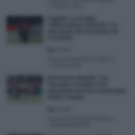
-
4 Ottobre 2025
Cagliari, si studia
l’alternativa a Belotti: c’è
speranza nel recupero di
Luvumbo
5
minuti
Francesco Alessandro Balducci
-
2 Ottobre 2025
Infortunio Belotti, tra
l’incubo crociato e la
speranza servirà comunque
molto tempo
5
minuti
Francesco Alessandro Balducci
-
28 Settembre 2025