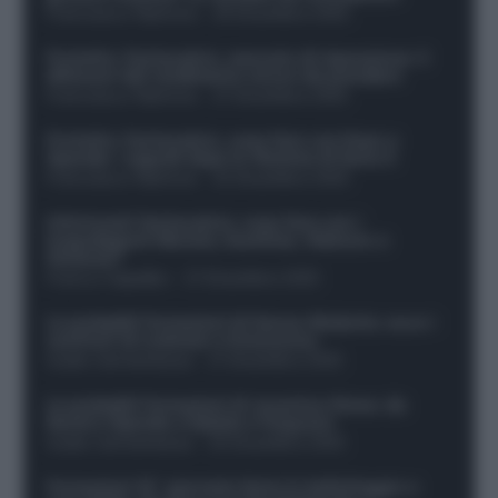
Francesco Pipitone
-
29 Dicembre 2025
Protetto: Fantacalcio, mercato di riparazione: 5
difensori dal rendimento sicuro da prendere
Francesco Pipitone
-
27 Dicembre 2025
Protetto: Fantacalcio, cosa fare con Kean e
Openda: i segnali dopo la 16esima di Serie A
Francesco Pipitone
-
22 Dicembre 2025
Infortunati fantacalcio: cosa fare con i
lungodegenti Morata, Dumfries, Vlahovic e
Gimenez?
Franco Capalbo
-
21 Dicembre 2025
Le probabili formazioni di Genoa-Atalanta: ecco i
sostituti di Lookman e Kossounou
Guido Cantamessa
-
21 Dicembre 2025
Le probabili formazioni di Juventus-Roma: da
David e Openda a Dybala e Ferguson
Guido Cantamessa
-
20 Dicembre 2025
Formazioni 16^ giornata Serie A: ballottaggio e