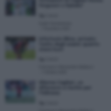
formazioni di Cagliari-Roma:
Ferguson o Dybala?
5
minuti
Guido Cantamessa
-
7 Dicembre 2025
Infortunio Mina, arrivato
l’esito degli esami: quanto
starà fuori
4
minuti
Francesco Alessandro Balducci
-
7 Ottobre 2025
Allarme Cagliari, un
difensore a rischio per
l’Udinese
3
minuti
Francesco Alessandro Balducci