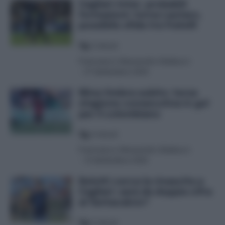
Cagliari-Inter, probabili
formazioni: torna Lautaro,
possibile sfida tra fratelli
5
minuti
Francesco Alessandro Balducci
-
27 Settembre 2025
Mina timbra subito: terza
stagione consecutiva in gol
per il colombiano
4
minuti
Francesco Alessandro Balducci
-
13 Settembre 2025
Belotti cerca la rinascita a
Cagliari: sarà da doppia cifra
al fantacalcio?
4
minuti