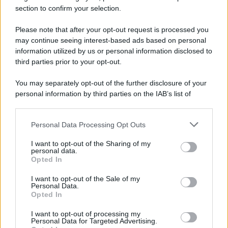
a tutti i fantallenatori di non perdersi le più importanti
section to confirm your selection.
comunicazioni in diretta dal campionato. Tutto è alla
portata di pochi click, sfoglia tra i vari articoli inseriti in
Please note that after your opt-out request is processed you
ogni momento, e segna tutte le esclusive sui Rossoblù.
may continue seeing interest-based ads based on personal
Conoscere le ultime notizie in super anteprima per una
information utilized by us or personal information disclosed to
gara al Fantacalcio ti aiuta a giocare una stagione senza
third parties prior to your opt-out.
temere rivali. Elenco di informazioni che fanno gola,
inserite al momento giusto, per anticipare sul tempo gli
You may separately opt-out of the further disclosure of your
avversari e sorprendere tutti nella competizione.
personal information by third parties on the IAB’s list of
Rivoluziona il modo di giocare al Fantacalcio, verifica in
downstream participants.
ogni momento tutte le novità Cagliari calcio e immagina la
vittoria già tra le mani. Stravolgi le carte e ottieni la mano
Personal Data Processing Opt Outs
This information may also be disclosed by us to third parties
vincente per diventare il numero 1 dei fantallenatori.
on the IAB’s List of Downstream Participants that may further
I want to opt-out of the Sharing of my
disclose it to other third parties.
personal data.
Opted In
Please note that this website/app uses one or more Google
services and may gather and store information including but
I want to opt-out of the Sale of my
Personal Data.
not limited to your visit or usage behaviour. You may click to
Opted In
grant or deny consent to Google and its third-party tags to
Strumenti Fantacalcio
use your data for below specified purposes in below Google
I want to opt-out of processing my
Voti Fantacalcio Serie A
consent section.
Personal Data for Targeted Advertising.
Lista Fantacalcio