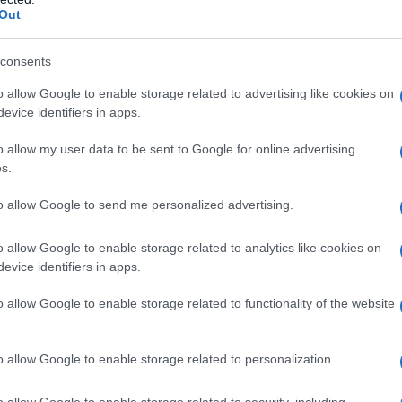
Out
o, molto probabilmente, con Carnesecchi
consents
ader difensiivo dei bergamaschi. Ai suoi
o allow Google to enable storage related to advertising like cookies on
evice identifiers in apps.
in grande crescita. In mezzo al campo ci
ituire De Roon. Le corsie vedranno la
o allow my user data to be sent to Google for online advertising
s.
 nel sistema di gioco di Gasperini,
to allow Google to send me personalized advertising.
n più. Davanti Retegui vuole tornare al
laere.
Vediamo nel dettaglio la probabile
o allow Google to enable storage related to analytics like cookies on
evice identifiers in apps.
 Kossounou , Hien, Kolasinac; Bellanova,
aere, Lookman; Retegui.
o allow Google to enable storage related to functionality of the website
i formazioni: Esposito insieme
o allow Google to enable storage related to personalization.
o allow Google to enable storage related to security, including