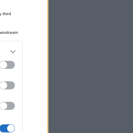
 third
Downstream
er and store
to grant or
ed purposes