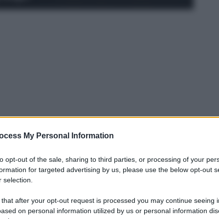
ocess My Personal Information
to opt-out of the sale, sharing to third parties, or processing of your per
formation for targeted advertising by us, please use the below opt-out s
 selection.
to di forma decisamente importante come
 that after your opt-out request is processed you may continue seeing i
 a uno, negli ottavi di finale di Coppa
ased on personal information utilized by us or personal information dis