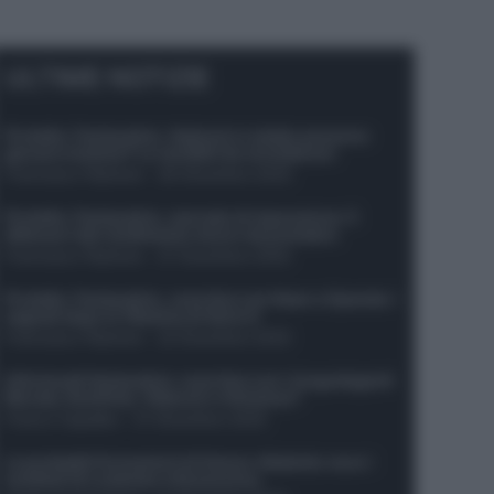
ULTIME NOTIZIE
Protetto: Fantacalcio, Hojlund e Lukaku possono
giocare insieme? Le variabili da considerare
Francesco Pipitone
-
29 Dicembre 2025
Protetto: Fantacalcio, mercato di riparazione: 5
difensori dal rendimento sicuro da prendere
Francesco Pipitone
-
27 Dicembre 2025
Protetto: Fantacalcio, cosa fare con Kean e Openda: i
segnali dopo la 16esima di Serie A
Francesco Pipitone
-
22 Dicembre 2025
Infortunati fantacalcio: cosa fare con i lungodegenti
Morata, Dumfries, Vlahovic e Gimenez?
Franco Capalbo
-
21 Dicembre 2025
Le probabili formazioni di Genoa-Atalanta: ecco i
sostituti di Lookman e Kossounou