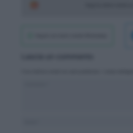
Segui le ultime notizie 
Seguici sul nostro canale WhatsaApp
Lascia un commento
Il tuo indirizzo email non sarà pubblicato.
I campi obbliga