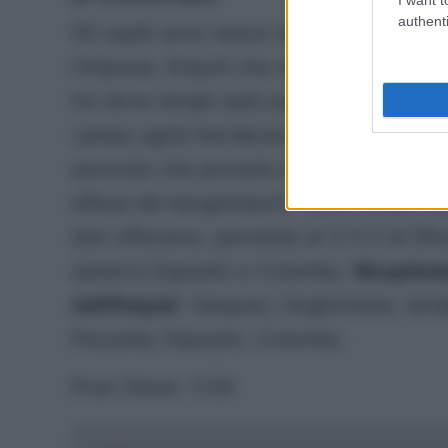
authenti
Gli ospiti sono reduci dalla sconfitta ca
l’impresa. Empoli che dovrebbe schierars
tre dove Ismajli sarà supportato ai suoi 
campo agirà Henderson mentre le mezzal
secondo che proverà a sfruttare l’abilità n
difesa dei bergamaschi. Sulle corsie Pezz
doti offensive, permette al 3-5-2 di D’
saranno Esposito e Colombo.
Ricapitol
dell’Empoli
. Vasquez; Goglichidze, Ismaj
Pezzella; Esposito, Colombo.
Post Views:
1.120