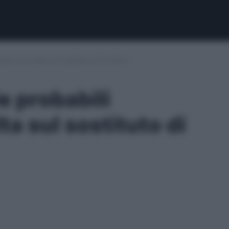
zioni: la scelta sul sostituto di De Roon
e probabili
ta sul sostituto di