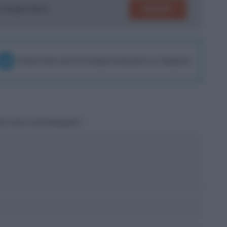
SEGUICI
su Google News!
Unisciti alla chat di Consigli Fantacalcio su Telegram
tori sono contrassegnati
*