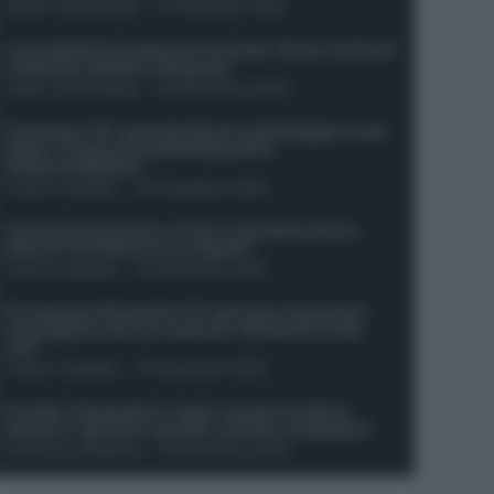
Guido Cantamessa
-
21 Dicembre 2025
Le probabili formazioni di Juventus-Roma: da David
e Openda a Dybala e Ferguson
Guido Cantamessa
-
20 Dicembre 2025
Formazioni 16^ giornata Serie A: ballottaggio e casi
dubbi. Chi gioca tra David/Openda e
Ferguson/Dybala?
Franco Capalbo
-
20 Dicembre 2025
Calciomercato Roma, arriva un grande nome in
attacco? Si tratta di un ex Napoli!
Franco Capalbo
-
19 Dicembre 2025
Formazione fantacalcio 16^ giornata: 4 giocatori
sconsigliati e da non schierare. Rischiano brutti
voti!
Franco Capalbo
-
19 Dicembre 2025
Protetto: Fantacalcio e rigori: quanto incidono
davvero i rigoristi e quando conviene strapagarli
Francesco Pipitone
-
19 Dicembre 2025