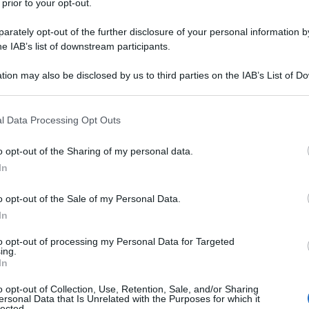
rie consecutive e ora i ragazzi di Gasperini
 prior to your opt-out.
mpoli. Una partita che nasconde diverse
rately opt-out of the further disclosure of your personal information by
ostrato di poter mettere in difficoltà
he IAB’s list of downstream participants.
 casa
mancherà De Roon per squalifica
.
tion may also be disclosed by us to third parties on the IAB’s List of 
 that may further disclose it to other third parties.
oni
.
 that this website/app uses one or more Google services and may gath
l Data Processing Opt Outs
including but not limited to your visit or usage behaviour. You may click 
 to Google and its third-party tags to use your data for below specifi
o opt-out of the Sharing of my personal data.
ogle consent section.
In
o opt-out of the Sale of my Personal Data.
In
to opt-out of processing my Personal Data for Targeted
ing.
In
o opt-out of Collection, Use, Retention, Sale, and/or Sharing
ersonal Data that Is Unrelated with the Purposes for which it
lected.