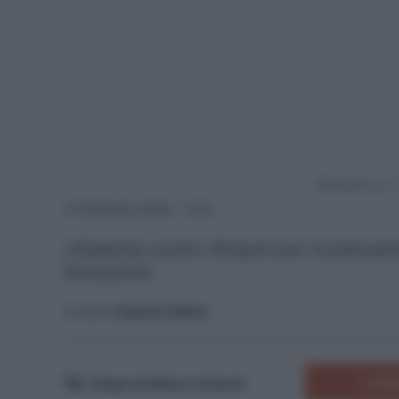
Powered by
21 Dicembre 2024 - 12:21
L'Atalanta contro l'Empoli per l'undicesi
formazioni.
A cura di
Saverio Fattori
COMM
Tempo di lettura:
4
minuti