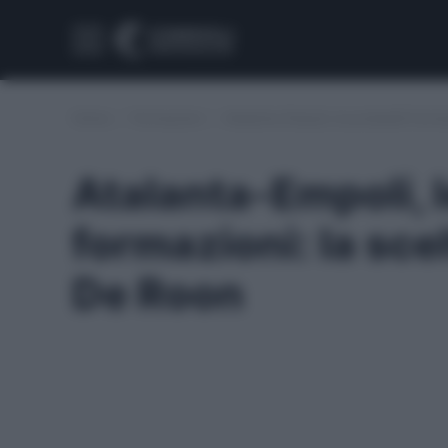
Home
/
Formazioni
/
Atalanta-Empoli, le probabili forma
Atalanta-Empoli, l
formazioni: la scel
De Roon