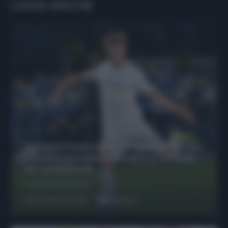
LEGGI ANCHE
Protetto: Fantacalcio, Hojlund e Lukaku
possono giocare insieme? Le variabili
da considerare
Francesco Pipitone
29 Dicembre 2025
6
minuti