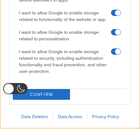
device identifiers in apps.
I want to allow Google to enable storage
related to functionality of the website or app.
I want to allow Google to enable storage
related to personalization.
I want to allow Google to enable storage
related to security, including authentication
functionality and fraud prevention, and other
user protection.
CONFIRM
Data Deletion
Data Access
Privacy Policy
Probabili
Voti
Seguici su Youtube
Seguici su
Seguici su
Formazioni
Telegram
Whatsapp