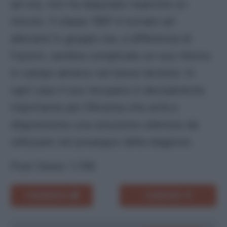
ad ora, non ha disputato neanche un
minuto. Il classe 1997 è tornato ad
allenarsi in gruppo ma, a differenza di
Fazzini, sembra complicato un suo ritorno
in campo almeno nel breve termine. In
ogni caso il suo recupero è decisamente
importante per D’Aversa che avrà a
disposizione una soluzione ulteriore da
utilizzare nel proseguo della stagione.
Post Views:
1.748
COMMENTA
CONDIVIDI