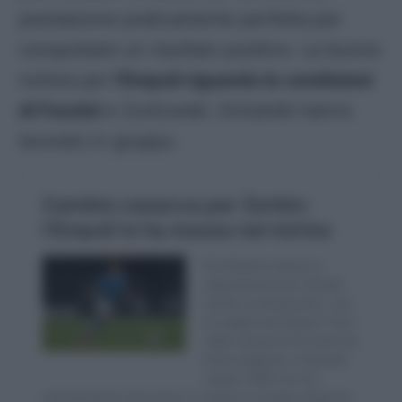
prestazione praticamente perfetta per
conquistare un risultato positivo. La buona
notizia per
l’Empoli riguarda le condizioni
di Fazzini
e Zurkowski. Entrambi hanno
lavorato in gruppo.