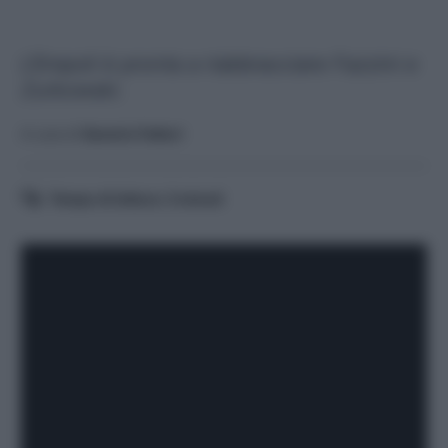
L'Empoli è pronta a riabbracciare Fazzini e
Zurkowski.
A cura di
Saverio Fattori
Tempo di lettura:
3
minuti