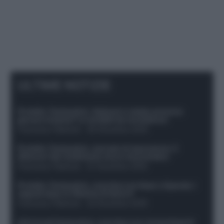
ULTIME NOTIZIE
Protetto: Fantacalcio, Hojlund e Lukaku possono
giocare insieme? Le variabili da considerare
Francesco Pipitone
-
29 Dicembre 2025
Protetto: Fantacalcio, mercato di riparazione: 5
difensori dal rendimento sicuro da prendere
Francesco Pipitone
-
27 Dicembre 2025
Protetto: Fantacalcio, cosa fare con Kean e Openda: i
segnali dopo la 16esima di Serie A
Francesco Pipitone
-
22 Dicembre 2025
Infortunati fantacalcio: cosa fare con i lungodegenti