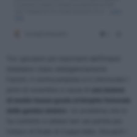
Tra i giocatori più importanti dell’Empoli
dobbiamo citare obbligatoriamente
Fazzini, Il centrocampista si è infortunato i
primi di novembre a causa di
una lesione
di medio-basso grado al bicipite femorale
della gamba sinistra
. Un problema che lo
ha costretto a saltare ben sei partite più
l’ottavo di finale di Coppa Italia. Ora però i