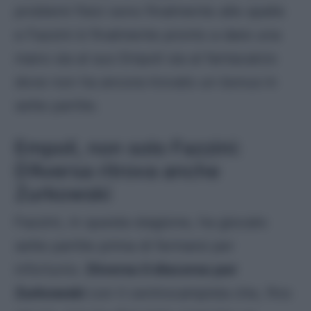
problemi fisici sono finalmente alle spalle
e Fazzini è finalmente pronto a dare una
mano sia al suo Empoli sia al fantacalcio
dove non ha ancora trovato un bonus in
sette partite.
Empoli, non solo Fazzini:
D’Aversa ritrova anche
Zurkowski
Fazzini, in questa stagione, ha giocato
sette partite prima di fermarsi per
infortunio.
Diverso il discorso per
Zurkowski
con il centrocampista che, fino