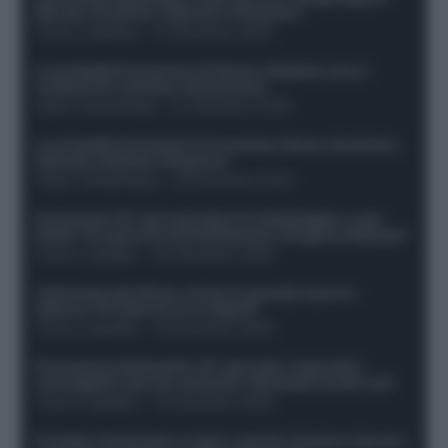
Morata, Dumfries, Vlahovic e Gimenez?
Franco Capalbo
-
21 Dicembre 2025
Le probabili formazioni di Genoa-Atalanta: ecco i
sostituti di Lookman e Kossounou
Guido Cantamessa
-
21 Dicembre 2025
Le probabili formazioni di Juventus-Roma: da David e
Openda a Dybala e Ferguson
Guido Cantamessa
-
20 Dicembre 2025
Formazioni 16^ giornata Serie A: ballottaggio e casi
dubbi. Chi gioca tra David/Openda e Ferguson/Dybala?
Franco Capalbo
-
20 Dicembre 2025
Calciomercato Roma, arriva un grande nome in
attacco? Si tratta di un ex Napoli!
Franco Capalbo
-
19 Dicembre 2025
Formazione fantacalcio 16^ giornata: 4 giocatori
sconsigliati e da non schierare. Rischiano brutti voti!
Franco Capalbo
-
19 Dicembre 2025
Protetto: Fantacalcio e rigori: quanto incidono davvero