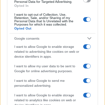
consent section.
Personal Data for Targeted Advertising.
Opted In
I want to opt-out of Collection, Use,
Retention, Sale, and/or Sharing of my
Personal Data that Is Unrelated with the
Purposes for which it was collected.
Opted Out
Infortunati fantacalcio: cosa fare con i
Google consents
lungodegenti Morata, Dumfries,
I want to allow Google to enable storage
Vlahovic e Gimenez?
related to advertising like cookies on web or
Franco Capalbo
device identifiers in apps.
21 Dicembre 2025
4
minuti
I want to allow my user data to be sent to
Google for online advertising purposes.
I want to allow Google to send me
personalized advertising.
I want to allow Google to enable storage
related to analytics like cookies on web or