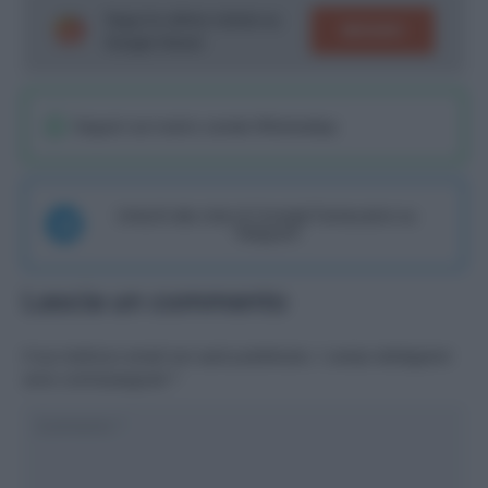
Segui le ultime notizie su
SEGUICI
Google News!
Seguici sul nostro canale WhatsaApp
Unisciti alla chat di Consigli Fantacalcio su
Telegram
Lascia un commento
Il tuo indirizzo email non sarà pubblicato.
I campi obbligatori
sono contrassegnati
*