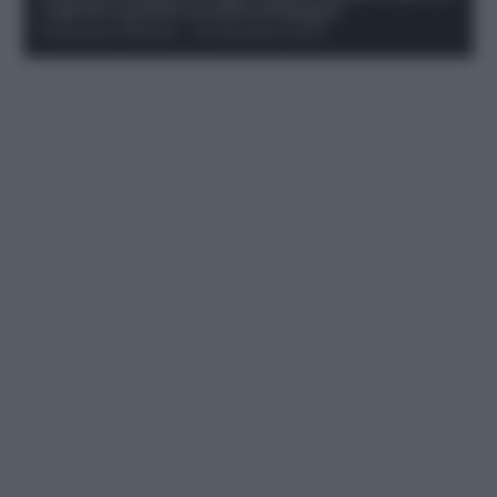
i rigoristi e quando conviene strapagarli
Francesco Pipitone
-
19 Dicembre 2025