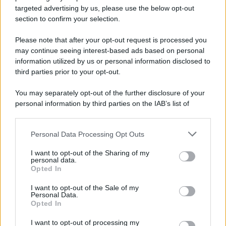
targeted advertising by us, please use the below opt-out
section to confirm your selection.
Please note that after your opt-out request is processed you
may continue seeing interest-based ads based on personal
information utilized by us or personal information disclosed to
third parties prior to your opt-out.
You may separately opt-out of the further disclosure of your
Protetto: Fantacalcio, cosa fare con
personal information by third parties on the IAB’s list of
Kean e Openda: i segnali dopo la
downstream participants.
16esima di Serie A
Personal Data Processing Opt Outs
This information may also be disclosed by us to third parties
Francesco Pipitone
on the IAB’s List of Downstream Participants that may further
I want to opt-out of the Sharing of my
22 Dicembre 2025
5
minuti
disclose it to other third parties.
personal data.
Opted In
Please note that this website/app uses one or more Google
services and may gather and store information including but
I want to opt-out of the Sale of my
Personal Data.
not limited to your visit or usage behaviour. You may click to
Opted In
grant or deny consent to Google and its third-party tags to
use your data for below specified purposes in below Google
I want to opt-out of processing my