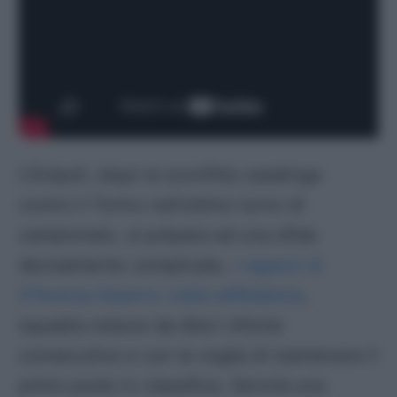
L’Empoli, dopo la sconfitta casalinga
contro il Torino nell’ultimo turno di
campionato, si prepara ad una sfida
decisamente complicata.
I ragazzi di
D”Aversa faranno visita all’Atalanta
,
squadra reduce da dieci vittorie
consecutive e con la voglia di mantenere il
primo posto in classifica. Servirà una