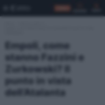
CONSIGLI
CERCA
Home
/
Infortuni serie A
/
Empoli, come stanno Fazzini e Zurkowski? Il punto in vista
dell’Atalanta
Empoli, come
stanno Fazzini e
Zurkowski? Il
punto in vista
dell’Atalanta