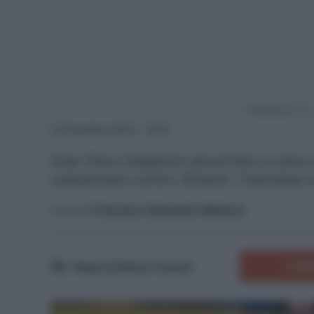
Powered by
14 Dicembre 2024 - 18:10
Gian Piero Gasperini dovrà fare a meno 
campionato contro l'Empoli: l'olandese 
A cura di
Francesco Alessandro Balducci
COMM
Tempo di lettura:
3
minuti