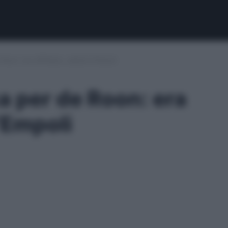
 Roon: era diffidato, salterà l’Empoli
ca per de Roon: era
l’Empoli