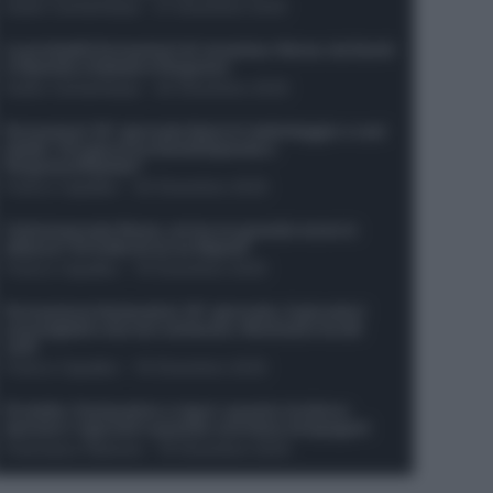
Guido Cantamessa
-
21 Dicembre 2025
Le probabili formazioni di Juventus-Roma: da David
e Openda a Dybala e Ferguson
Guido Cantamessa
-
20 Dicembre 2025
Formazioni 16^ giornata Serie A: ballottaggio e casi
dubbi. Chi gioca tra David/Openda e
Ferguson/Dybala?
Franco Capalbo
-
20 Dicembre 2025
Calciomercato Roma, arriva un grande nome in
attacco? Si tratta di un ex Napoli!
Franco Capalbo
-
19 Dicembre 2025
Formazione fantacalcio 16^ giornata: 4 giocatori
sconsigliati e da non schierare. Rischiano brutti
voti!
Franco Capalbo
-
19 Dicembre 2025
Protetto: Fantacalcio e rigori: quanto incidono
davvero i rigoristi e quando conviene strapagarli
Francesco Pipitone
-
19 Dicembre 2025