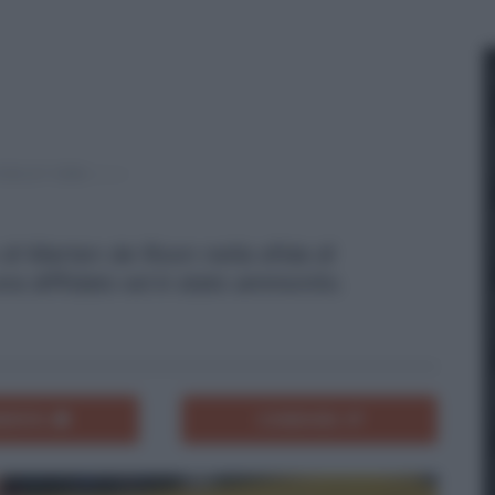
di Marten de Roon nella sfida di
era diffidato ed è stato ammonito.
ENTA
CONDIVIDI