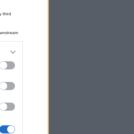
 third
Downstream
er and store
to grant or
ed purposes