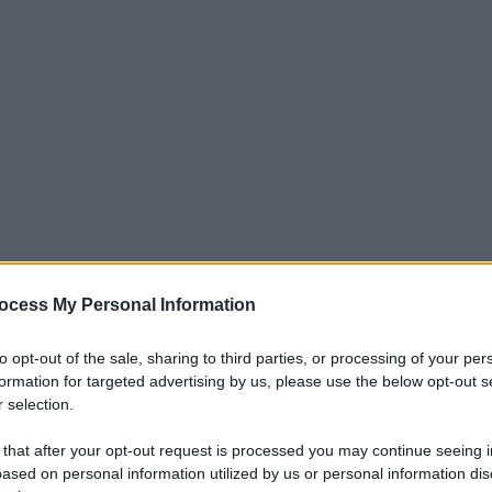
ocess My Personal Information
to opt-out of the sale, sharing to third parties, or processing of your per
 Gasperini non arrivano solo notizie
formation for targeted advertising by us, please use the below opt-out s
te spicca l’assenza di
Marten de Roon
,
 selection.
mpionato
. Il calciatore olandese era
 that after your opt-out request is processed you may continue seeing i
a sarda, ed è stato
ammonito
al 49′ per un
ased on personal information utilized by us or personal information dis