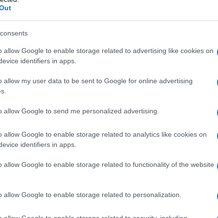
Out
e per la prossima giornata di campionato.
che è anche un
segnale positivo
, perché il
consents
revisione di
Lazio-Atalanta
. gara di alta
o allow Google to enable storage related to advertising like cookies on
evice identifiers in apps.
-end successivo.
o allow my user data to be sent to Google for online advertising
s.
è stato insostituibile per
to allow Google to send me personalized advertising.
arecchio sulle scelte di
Gian Piero
o allow Google to enable storage related to analytics like cookies on
evice identifiers in apps.
ico orobico non ha praticamente
mai fatto a
o allow Google to enable storage related to functionality of the website
artite, di cui addirittura 15 da titolare.
anchina
, cautelativa dopo lo sforzo in
o allow Google to enable storage related to personalization.
o l’Empoli arriverà la prima assenza.
o allow Google to enable storage related to security, including