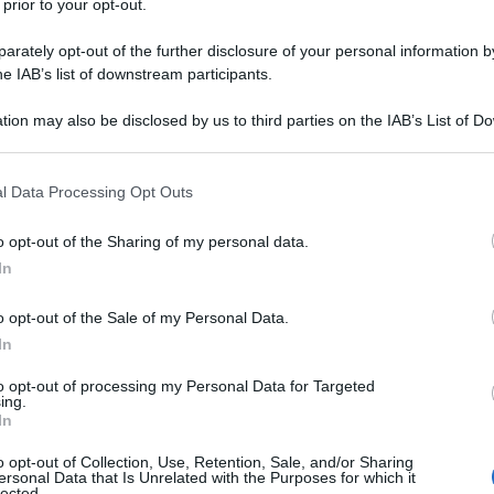
 prior to your opt-out.
rately opt-out of the further disclosure of your personal information by
he IAB’s list of downstream participants.
tion may also be disclosed by us to third parties on the IAB’s List of 
 that may further disclose it to other third parties.
 that this website/app uses one or more Google services and may gath
l Data Processing Opt Outs
including but not limited to your visit or usage behaviour. You may click 
 to Google and its third-party tags to use your data for below specifi
o opt-out of the Sharing of my personal data.
ogle consent section.
In
o opt-out of the Sale of my Personal Data.
In
to opt-out of processing my Personal Data for Targeted
ing.
idera che Gasperini
lo aveva tenuto fuori
In
ad inizio ripresa. Il fallo ed il cartellino
o opt-out of Collection, Use, Retention, Sale, and/or Sharing
ersonal Data that Is Unrelated with the Purposes for which it
de Roon è costretto a
guardare dalla
lected.