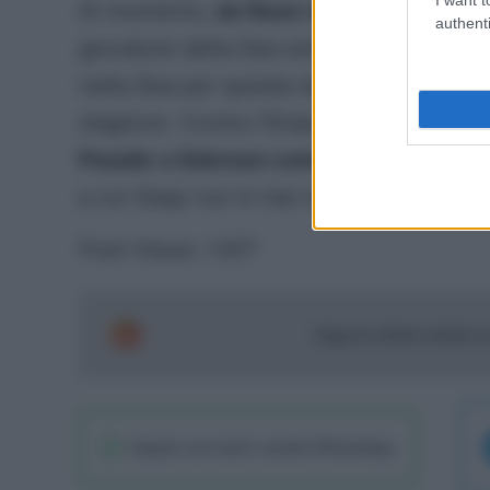
Al momento,
de Roon viaggia ad una me
authenti
giocatore della Dea sotto questa statis
nella Dea per questa statistica, in virtù 
stagione. Contro l’Empoli, tutto lascia 
Pasalic e Ederson come coppia in med
a cui Gasp non è mai nuovo.
Post Views:
1.817
Segui le ultime notizie 
Seguici sul nostro canale WhatsaApp