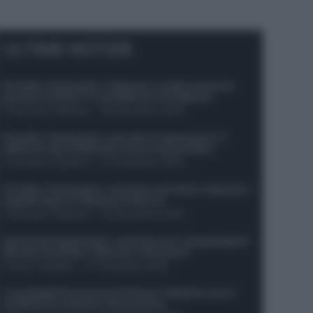
ULTIME NOTIZIE
Protetto: Fantacalcio, Hojlund e Lukaku possono
giocare insieme? Le variabili da considerare
Francesco Pipitone
-
29 Dicembre 2025
Protetto: Fantacalcio, mercato di riparazione: 5
difensori dal rendimento sicuro da prendere
Francesco Pipitone
-
27 Dicembre 2025
Protetto: Fantacalcio, cosa fare con Kean e Openda: i
segnali dopo la 16esima di Serie A
Francesco Pipitone
-
22 Dicembre 2025
Infortunati fantacalcio: cosa fare con i lungodegenti
Morata, Dumfries, Vlahovic e Gimenez?
Franco Capalbo
-
21 Dicembre 2025
Le probabili formazioni di Genoa-Atalanta: ecco i
sostituti di Lookman e Kossounou