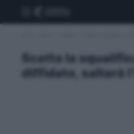
Home
/
Serie A
/
Atalanta
/
Scatta la squalifica per de
Scatta la squalifi
diffidato, salterà 