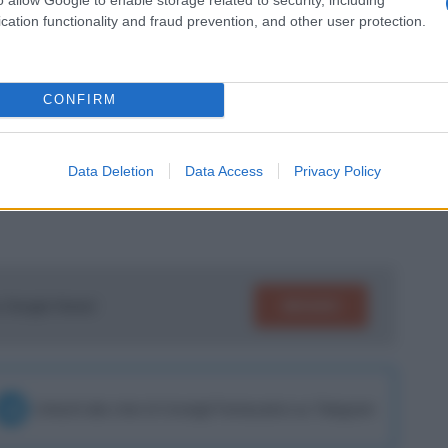
dia-voto di 6,12
, che lo rende il decimo
cation functionality and fraud prevention, and other user protection.
tica, ed una
fantamedia di 6,59
, nono
di
3 gol e 1 assist
messi a segno in questa
CONFIRM
presagire che Gasperini possa scegliere
iana
. Ma attenzioni ad eventuali sorprese,
Data Deletion
Data Access
Privacy Policy
SEGUICI
su Google News!
Unisciti alla chat di Consigli Fantacalcio su Telegram