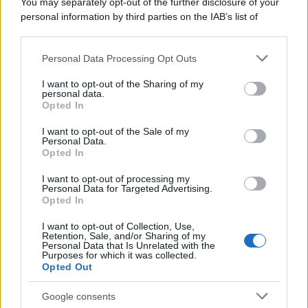
You may separately opt-out of the further disclosure of your
personal information by third parties on the IAB’s list of
Protetto: Fantacalcio, cosa fare con
downstream participants.
Kean e Openda: i segnali dopo la
16esima di Serie A
Personal Data Processing Opt Outs
This information may also be disclosed by us to third parties
on the IAB’s List of Downstream Participants that may further
Francesco Pipitone
I want to opt-out of the Sharing of my
disclose it to other third parties.
personal data.
22 Dicembre 2025
5
minuti
Opted In
Please note that this website/app uses one or more Google
services and may gather and store information including but
I want to opt-out of the Sale of my
Personal Data.
not limited to your visit or usage behaviour. You may click to
Opted In
grant or deny consent to Google and its third-party tags to
use your data for below specified purposes in below Google
I want to opt-out of processing my
consent section.
Personal Data for Targeted Advertising.
Opted In
I want to opt-out of Collection, Use,
Retention, Sale, and/or Sharing of my
Personal Data that Is Unrelated with the
Purposes for which it was collected.
Opted Out
Google consents
Infortunati fantacalcio: cosa fare con i