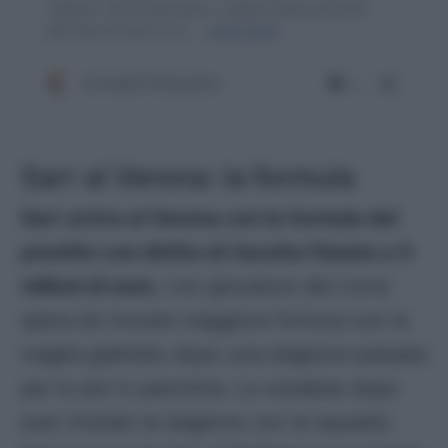
Sarr al Verona: la formula
Sarr arriva al Verona con la formula del
prestito con diritto di riscatto fissato a 5
milioni di euro.
L’ex giocatore del Lione
spera do trovare maggiore fortuna con la
maglia gialloblu dopo una stagione passata
per lo più in panchina. Lo svedese dopo
aver iniziato la stagione con la squadra