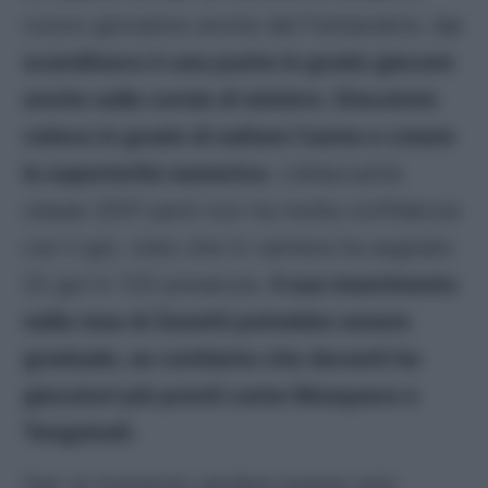
nuovo giocatore anche del Fantacalcio.
Lo
scandinavo è una punta in grado giocare
anche sulla corsia di sinistra. Giocatore
veloce in grado di saltare l’uomo e creare
la superiorità numerica.
L’attaccante
classe 2001 però non ha molta confidenza
con il gol, visto che in carriera ha segnato
22 gol in 133 presenze.
Il suo inserimento
nella rosa di Zanetti potrebbe essere
graduale, se contiamo che davanti ha
giocatori più pronti come Mosquera e
Tengstedt.
Sarr al momento sembra essere solo