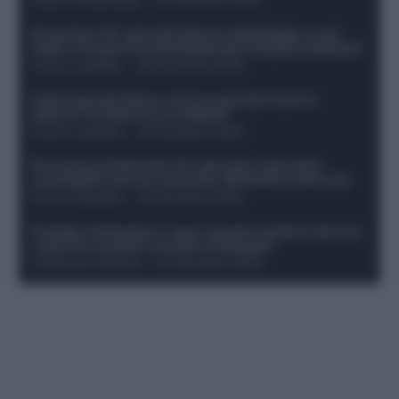
Formazioni 16^ giornata Serie A: ballottaggio e casi
dubbi. Chi gioca tra David/Openda e Ferguson/Dybala?
Franco Capalbo
-
20 Dicembre 2025
Calciomercato Roma, arriva un grande nome in
attacco? Si tratta di un ex Napoli!
Franco Capalbo
-
19 Dicembre 2025
Formazione fantacalcio 16^ giornata: 4 giocatori
sconsigliati e da non schierare. Rischiano brutti voti!
Franco Capalbo
-
19 Dicembre 2025
Protetto: Fantacalcio e rigori: quanto incidono davvero
i rigoristi e quando conviene strapagarli
Francesco Pipitone
-
19 Dicembre 2025