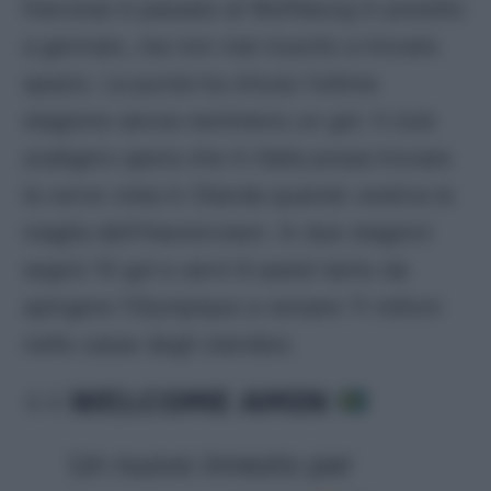
francese è passato al Wolfsburg in prestito
a gennaio, ma non mai riuscito a trovare
spazio. La punta ha chiuso l’ultima
stagione senza nemmeno un gol. Il club
scaligero spera che in Italia possa trovare
la verve vista in Olanda quando vestiva la
maglia dell’Heerenveen. In due stagioni
segnò 10 gol e servì 6 assist tanto da
spingere l’Olympique a versare 11 milioni
nelle casse degli olandesi.
𝗪𝗘𝗟𝗖𝗢𝗠𝗘 𝗔𝗠𝗜𝗡
Un nuovo innesto per