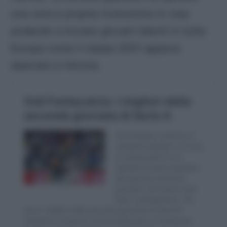
una vera e propria rivoluzione in rosa
andando a trovare giovani talenti in tutta
Europa come il classe 2001 appena
sbarcato a Verona.