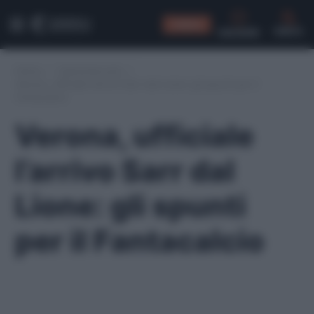
CONSIGLI
CERCA
Home
/
Calciomercato
/
Verona, ufficiale l’arrivo Sarr dal Lione: gli spunti per il
Fantacalcio
Verona, ufficiale
l’arrivo Sarr dal
Lione: gli spunti
per il Fantacalcio