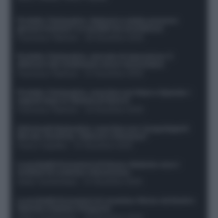
Protetto: Fantacalcio, Hojlund e Lukaku possono
giocare insieme? Le variabili da considerare
Francesco Pipitone
-
29 Dicembre 2025
Protetto: Fantacalcio, mercato di riparazione: 5
difensori dal rendimento sicuro da prendere
Francesco Pipitone
-
27 Dicembre 2025
Protetto: Fantacalcio, cosa fare con Kean e Openda: i
segnali dopo la 16esima di Serie A
Francesco Pipitone
-
22 Dicembre 2025
Infortunati fantacalcio: cosa fare con i lungodegenti
Morata, Dumfries, Vlahovic e Gimenez?
Franco Capalbo
-
21 Dicembre 2025
Le probabili formazioni di Genoa-Atalanta: ecco i
sostituti di Lookman e Kossounou
Guido Cantamessa
-
21 Dicembre 2025
Le probabili formazioni di Juventus-Roma: da David e
Openda a Dybala e Ferguson
Guido Cantamessa
-
20 Dicembre 2025