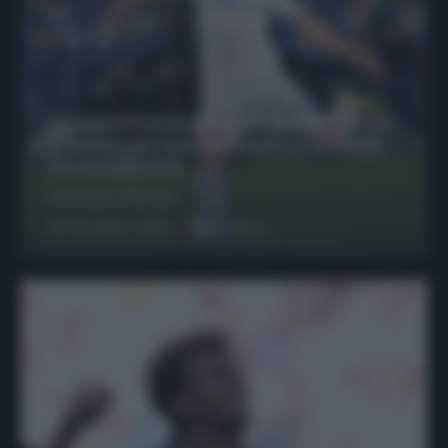
Protetto: Fantacalcio, Hojlund e Lukaku
possono giocare insieme? Le variabili
da considerare
Francesco Pipitone
29 Dicembre 2025
6
minuti