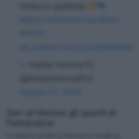
l’attacco gialloblù
#WelcomeToVerona
#Sarr
#HVFC
pic.twitter.com/2umQDEW6ec
— Hellas Verona FC
(@HellasVeronaFC)
August 27, 2024
Sarr al Verona: gli spunti al
Fantacalcio
Lo sbarco di Sarr al Verona lo rende un