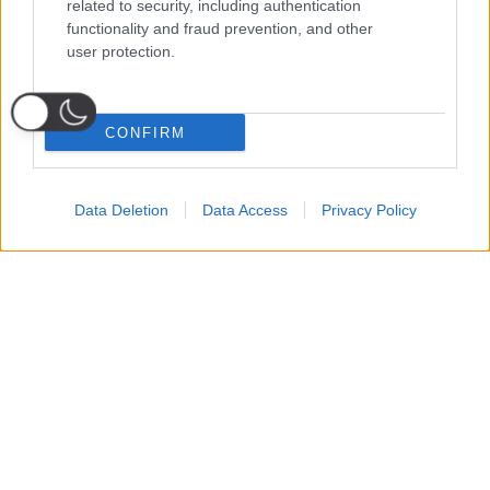
related to security, including authentication
functionality and fraud prevention, and other
user protection.
CONFIRM
Data Deletion
Data Access
Privacy Policy
Probabili
Voti
Seguici su Youtube
Seguici su
Seguici su
Formazioni
Telegram
Whatsapp
Strumenti Fantacalcio
Voti Fantacalcio Serie A
Lista Fantacalcio