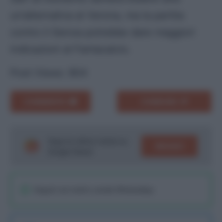
un’alternativa al Verona, ma la partita
contro il Genoa potrebbe dare maggiori
indicazioni al Fantacalcio.
Post Views:
904
COMMENTA
CONDIVIDI
Segui le ultime notizie su
SEGUICI
Google News!
Seguici sul nostro canale WhatsaApp