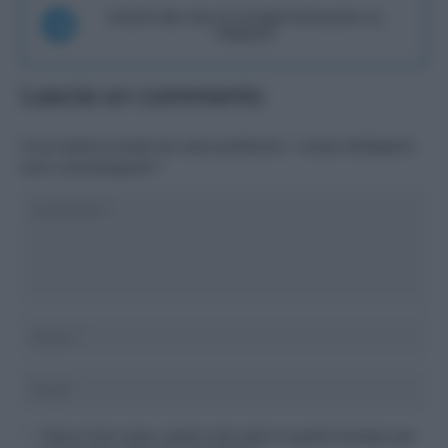
Unisciti alla chat di Consigli Fantacalcio su
Telegram
Lascia un commento
Il tuo indirizzo email non sarà pubblicato.
I campi obbligatori
sono contrassegnati
*
Salva il mio nome, email e sito web in questo browser per