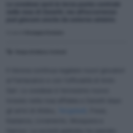
Lo svedese sarà la terza punta centrale
nella rosa di Zanetti, ma all'occorrenza
può giocare anche da esterno sinistro.
A cura di
Giuseppe Graziano
Tempo di lettura:
4
minuti
Il Verona continua regalare nuovi giocatori
al Fantacalcio e con l’ufficialità di Amin
Sarr. Lo svedese è l’ennesimo nuovo
innesto nella rosa affidata a Zanetti dopo
gli arrivi di Alidou,
Tengstedt
, Frese,
Kastanos, Livramento, Mosquera e
Harroui. La società gialloblu ha operato