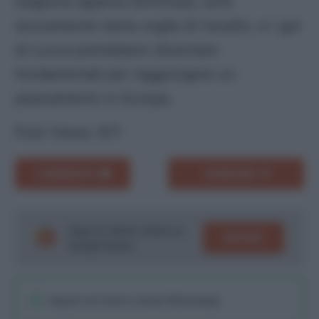
stagione appena terminata, avrà
sicuramente tanta voglia di riscatto, e i gol
di Lucca potrebbero diventare
fondamentali per raggiungere un
piazzamento in Europa.
Post Views:
871
COMMENTA
CONDIVIDI
Segui le ultime notizie su
SEGUICI
Google News!
Seguici sul nostro canale WhatsaApp