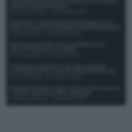
Le probabili formazioni di Juventus-Roma: da David e
Openda a Dybala e Ferguson
Guido Cantamessa
-
20 Dicembre 2025
Formazioni 16^ giornata Serie A: ballottaggio e casi
dubbi. Chi gioca tra David/Openda e Ferguson/Dybala?
Franco Capalbo
-
20 Dicembre 2025
Calciomercato Roma, arriva un grande nome in
attacco? Si tratta di un ex Napoli!
Franco Capalbo
-
19 Dicembre 2025
Formazione fantacalcio 16^ giornata: 4 giocatori
sconsigliati e da non schierare. Rischiano brutti voti!
Franco Capalbo
-
19 Dicembre 2025
Protetto: Fantacalcio e rigori: quanto incidono davvero
i rigoristi e quando conviene strapagarli
Francesco Pipitone
-
19 Dicembre 2025