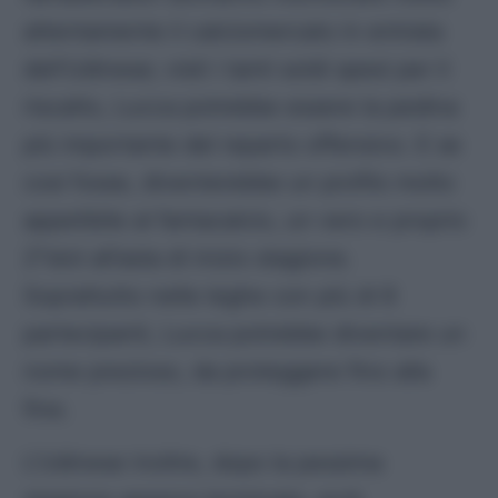
attentamente il calciomercato in entrata
dell’Udinese; visti i tanti soldi spesi per il
riscatto, Lucca potrebbe essere la pedina
più importante del reparto offensivo. E se
cosi fosse, diventerebbe un profilo molto
appetibile al fantacalcio, un vero e proprio
2°slot all’asta di inizio stagione.
Soprattutto nelle leghe con più di 8
partecipanti, Lucca potrebbe diventare un
nome prezioso, da proteggere fino alla
fine.
L’Udinese inoltre, dopo la pessima