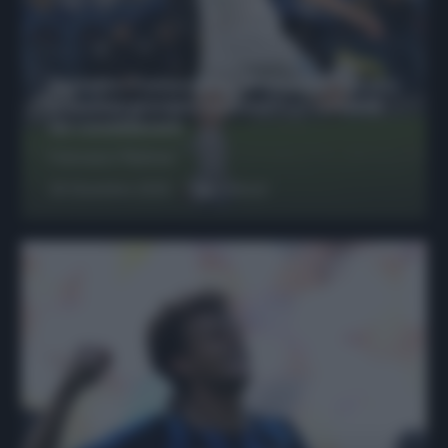
Protetto: Fantacalcio, Hojlund e Lukaku
possono giocare insieme? Le variabili
da considerare
Francesco Pipitone
29 Dicembre 2025
6
minuti