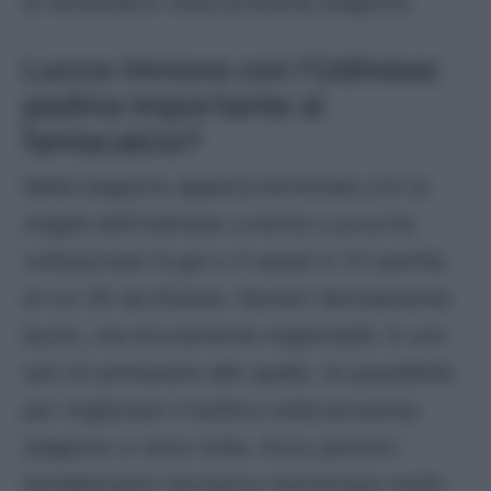
al fantacalcio nella prossima stagione.
Lucca rinnova con l’Udinese:
pedina importante al
fantacalcio?
Nella stagione appena terminata con la
maglia dell’Udinese Lorenzo Lucca ha
collezionato 8 gol e 4 assist in 37 partite,
di cui 30 da titolare. Numeri decisamente
buoni, ma sicuramente migliorabili. E con
soli 23 primavere alle spalle, le possibilità
per migliorare il bottino nella prossima
stagione ci sono tutte. Ecco perchè i
fantallenatori dovranno monitorare molto