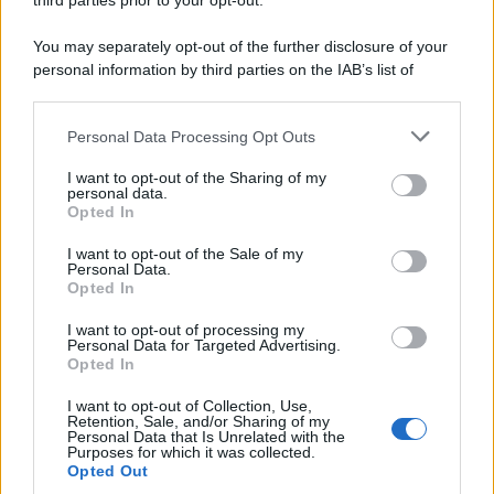
third parties prior to your opt-out.
Kean e Openda: i segnali dopo la
16esima di Serie A
You may separately opt-out of the further disclosure of your
personal information by third parties on the IAB’s list of
Francesco Pipitone
downstream participants.
22 Dicembre 2025
5
minuti
Personal Data Processing Opt Outs
This information may also be disclosed by us to third parties
on the IAB’s List of Downstream Participants that may further
I want to opt-out of the Sharing of my
disclose it to other third parties.
personal data.
Opted In
Please note that this website/app uses one or more Google
services and may gather and store information including but
I want to opt-out of the Sale of my
Personal Data.
not limited to your visit or usage behaviour. You may click to
Opted In
grant or deny consent to Google and its third-party tags to
use your data for below specified purposes in below Google
I want to opt-out of processing my
consent section.
Personal Data for Targeted Advertising.
Opted In
I want to opt-out of Collection, Use,
Retention, Sale, and/or Sharing of my
Personal Data that Is Unrelated with the
Infortunati fantacalcio: cosa fare con i
Purposes for which it was collected.
lungodegenti Morata, Dumfries,
Opted Out
Vlahovic e Gimenez?