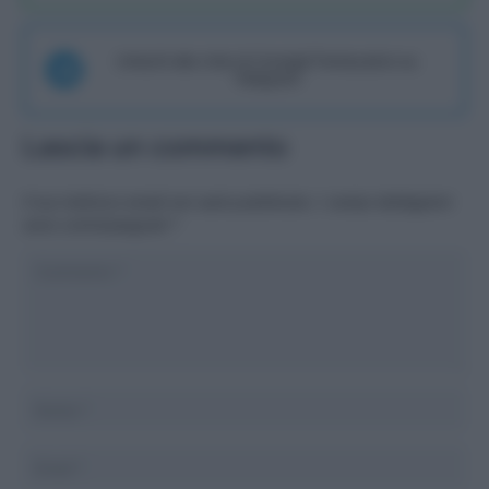
Unisciti alla chat di Consigli Fantacalcio su
Telegram
Lascia un commento
Il tuo indirizzo email non sarà pubblicato.
I campi obbligatori
sono contrassegnati
*