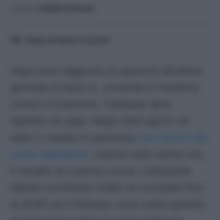
A cura di
Matteo Paniccia
Tempo di lettura:
3
minuti
Dopo aver raggiunto la salvezza all’ultima
giornata di Serie A, vincendo in trasferta
contro il Frosinone, l’Udinese deve
ripartire da capo. Negli ultimi giorni c’è
stato il cambio in panchina,
con l’arrivo del
nuovo allenatore
, mentre nelle ultime ore,
il riscatto di Lorenzo Lucca. L’attacante
italiano ha firmato infatti un contratto fino
al 2028 con l’Udinese: ecco come gestirlo