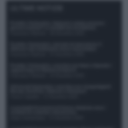
ULTIME NOTIZIE
Protetto: Fantacalcio, Hojlund e Lukaku possono
giocare insieme? Le variabili da considerare
Francesco Pipitone
-
29 Dicembre 2025
Protetto: Fantacalcio, mercato di riparazione: 5
difensori dal rendimento sicuro da prendere
Francesco Pipitone
-
27 Dicembre 2025
Protetto: Fantacalcio, cosa fare con Kean e Openda: i
segnali dopo la 16esima di Serie A
Francesco Pipitone
-
22 Dicembre 2025
Infortunati fantacalcio: cosa fare con i lungodegenti
Morata, Dumfries, Vlahovic e Gimenez?
Franco Capalbo
-
21 Dicembre 2025
Le probabili formazioni di Genoa-Atalanta: ecco i
sostituti di Lookman e Kossounou
Guido Cantamessa
-
21 Dicembre 2025