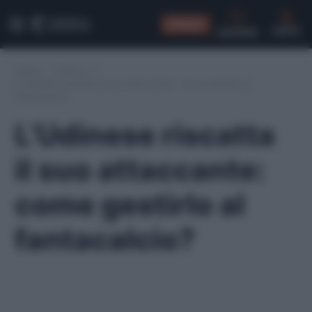
CONSIGLI
CERCA
Home
/
Serie A
/
L’Udinese riscatta il suo attaccante: come gestirlo al
fantacalcio?
L’Udinese riscatta
il suo attaccante:
come gestirlo al
fantacalcio?