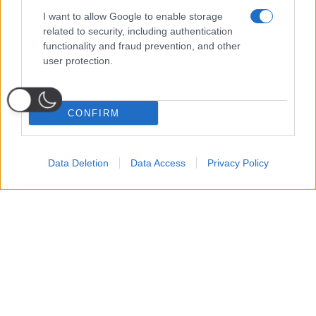
I want to allow Google to enable storage
related to security, including authentication
functionality and fraud prevention, and other
user protection.
CONFIRM
Data Deletion
Data Access
Privacy Policy
Probabili
Voti
Seguici su Youtube
Seguici su
Seguici su
Formazioni
Telegram
Whatsapp
Strumenti Fantacalcio
Voti Fantacalcio Serie A
Lista Fantacalcio
Probabili Formazioni Serie A
Indisponibili Serie A
Serie A
Classifica Serie A