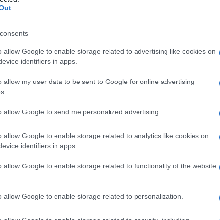
 a stretto giro di posta.
Out
consents
 biancocelesti ci provano, il
o allow Google to enable storage related to advertising like cookies on
evice identifiers in apps.
a Juventus, che però negli ultimi giorni è
o allow my user data to be sent to Google for online advertising
 conseguenza ha tenuto in standby la
s.
 in scena della Lazio di Claudio Lotito, che
to allow Google to send me personalized advertising.
gero
sarebbe intenzionata a fare sul serio.
o allow Google to enable storage related to analytics like cookies on
i euro e l’idea del club biancoceleste è
evice identifiers in apps.
50% di una futura rivendita
, che andrebbe
o allow Google to enable storage related to functionality of the website
rta.
o allow Google to enable storage related to personalization.
è quella di inserire anche il cartellino di
sto complessivo dell’operazione. Nelle
o allow Google to enable storage related to security, including