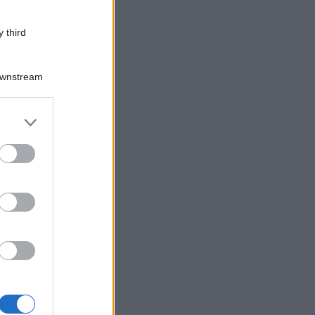
 third
Downstream
er and store
to grant or
ed purposes