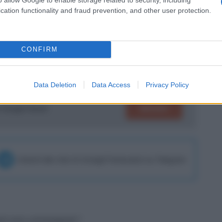
cation functionality and fraud prevention, and other user protection.
 qualcosa e questo
può interessare
 si tratterebbe di una buona soluzione da
di mercato.
CONFIRM
Data Deletion
Data Access
Privacy Policy
SEGUICI
su Google News!
Unisciti alla chat di Consigli Fantacalcio su Telegram
tori sono contrassegnati
*