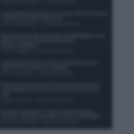
Guido Cantamessa
-
21 Dicembre 2025
Le probabili formazioni di Juventus-Roma: da David
e Openda a Dybala e Ferguson
Guido Cantamessa
-
20 Dicembre 2025
Formazioni 16^ giornata Serie A: ballottaggio e casi
dubbi. Chi gioca tra David/Openda e
Ferguson/Dybala?
Franco Capalbo
-
20 Dicembre 2025
Calciomercato Roma, arriva un grande nome in
attacco? Si tratta di un ex Napoli!
Franco Capalbo
-
19 Dicembre 2025
Formazione fantacalcio 16^ giornata: 4 giocatori
sconsigliati e da non schierare. Rischiano brutti
voti!
Franco Capalbo
-
19 Dicembre 2025
Protetto: Fantacalcio e rigori: quanto incidono
davvero i rigoristi e quando conviene strapagarli
Francesco Pipitone
-
19 Dicembre 2025