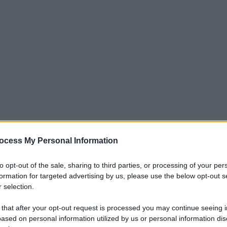
a restare nel mirino di diversi club
ocess My Personal Information
rsi battaglia per acquistarlo.
to opt-out of the sale, sharing to third parties, or processing of your per
i vari club italiani, che stanno provando a
formation for targeted advertising by us, please use the below opt-out s
 selection.
rose prima dell’inizio della nuova stagione.
 that after your opt-out request is processed you may continue seeing i
ccostati al nostro campionato sono molti e
ased on personal information utilized by us or personal information dis
eenwood
.