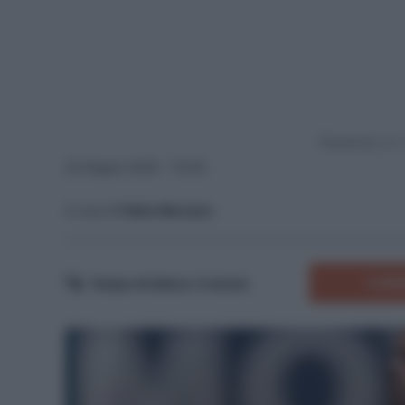
Powered by
22 Giugno 2024 - 15:00
A cura di
Fabio Marzano
COMM
Tempo di lettura:
3
minuti