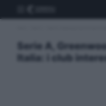
Home
/
Serie A
/
Serie A, Greenwood può arrivare in Itali
Serie A, Greenwoo
Italia: i club inter