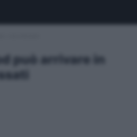
a: i club interessati
d può arrivare in
essati