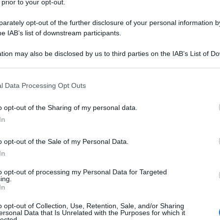
 prior to your opt-out.
rately opt-out of the further disclosure of your personal information by
he IAB’s list of downstream participants.
tion may also be disclosed by us to third parties on the IAB’s List of 
 that may further disclose it to other third parties.
 that this website/app uses one or more Google services and may gath
l Data Processing Opt Outs
including but not limited to your visit or usage behaviour. You may click 
 to Google and its third-party tags to use your data for below specifi
o opt-out of the Sharing of my personal data.
ogle consent section.
In
o opt-out of the Sale of my Personal Data.
In
to opt-out of processing my Personal Data for Targeted
a stagione con il Getafe, ma al termine
ing.
In
ub di appartenenza:
il Manchester United
.
o opt-out of Collection, Use, Retention, Sale, and/or Sharing
periodo di transizione momentanea, dato
ersonal Data that Is Unrelated with the Purposes for which it
lected.