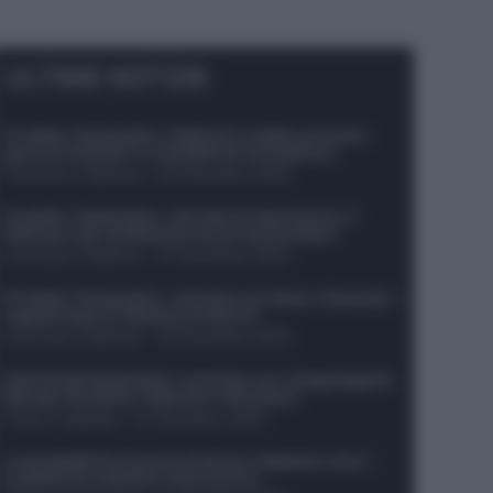
ULTIME NOTIZIE
Protetto: Fantacalcio, Hojlund e Lukaku possono
giocare insieme? Le variabili da considerare
Francesco Pipitone
-
29 Dicembre 2025
Protetto: Fantacalcio, mercato di riparazione: 5
difensori dal rendimento sicuro da prendere
Francesco Pipitone
-
27 Dicembre 2025
Protetto: Fantacalcio, cosa fare con Kean e Openda: i
segnali dopo la 16esima di Serie A
Francesco Pipitone
-
22 Dicembre 2025
Infortunati fantacalcio: cosa fare con i lungodegenti
Morata, Dumfries, Vlahovic e Gimenez?
Franco Capalbo
-
21 Dicembre 2025
Le probabili formazioni di Genoa-Atalanta: ecco i
sostituti di Lookman e Kossounou