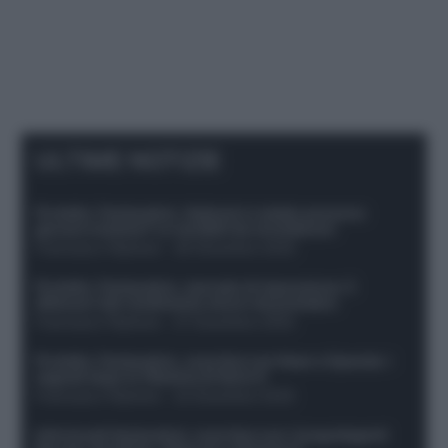
ULTIME NOTIZIE
Protetto: Fantacalcio, Hojlund e Lukaku possono
giocare insieme? Le variabili da considerare
Francesco Pipitone
-
29 Dicembre 2025
Protetto: Fantacalcio, mercato di riparazione: 5
difensori dal rendimento sicuro da prendere
Francesco Pipitone
-
27 Dicembre 2025
Protetto: Fantacalcio, cosa fare con Kean e Openda: i
segnali dopo la 16esima di Serie A
Francesco Pipitone
-
22 Dicembre 2025
Infortunati fantacalcio: cosa fare con i lungodegenti