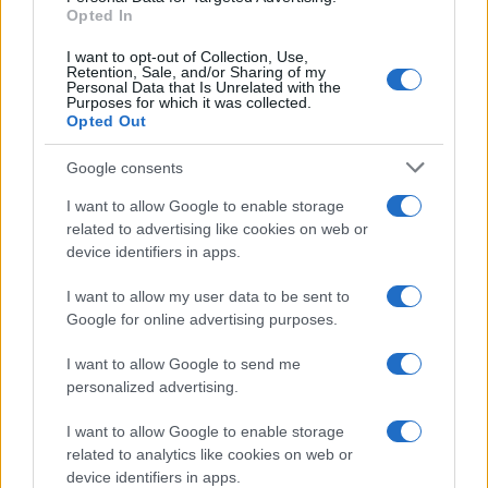
Opted In
I want to opt-out of Collection, Use,
Retention, Sale, and/or Sharing of my
Personal Data that Is Unrelated with the
Purposes for which it was collected.
Infortunati fantacalcio: cosa fare con i
Opted Out
lungodegenti Morata, Dumfries,
Vlahovic e Gimenez?
Google consents
Franco Capalbo
I want to allow Google to enable storage
21 Dicembre 2025
4
minuti
related to advertising like cookies on web or
device identifiers in apps.
I want to allow my user data to be sent to
Google for online advertising purposes.
I want to allow Google to send me
personalized advertising.
I want to allow Google to enable storage
related to analytics like cookies on web or
device identifiers in apps.