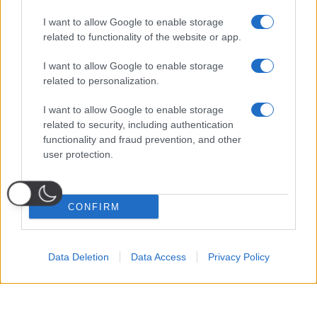
I want to allow Google to enable storage
related to functionality of the website or app.
I want to allow Google to enable storage
related to personalization.
I want to allow Google to enable storage
related to security, including authentication
functionality and fraud prevention, and other
user protection.
CONFIRM
Data Deletion
Data Access
Privacy Policy
Probabili
Voti
Seguici su Youtube
Seguici su
Seguici su
Formazioni
Telegram
Whatsapp
Strumenti Fantacalcio
Voti Fantacalcio Serie A