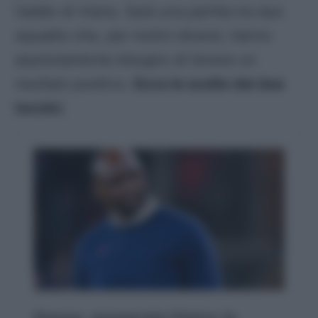
l’addio di Vieira. Sarà una partita tra due
squadre che, per motivi diversi, hanno
assolutamente bisogno di tenere un
risultato positivo.
Ecco le scelte dei due
tecnici
.