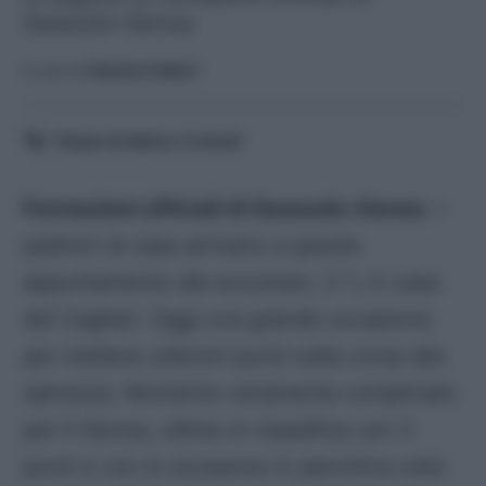
Sassuolo-Genoa.
A cura di
Saverio Fattori
Tempo di lettura:
2
minuti
Formazioni ufficiali di Sassuolo-Genoa
. I
padroni di casa arrivano a questo
appuntamento dal successo, 2-1, in casa
del Cagliari. Oggi una grande occasione
per mettere ulteriori punti nella corsa alla
salvezza. Momento veramente complicato
per il Genoa, ultimo in classifica con 3
punti e con lo scossone in panchina visto