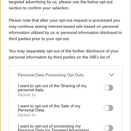
targeted advertising by us, please use the below opt-out
section to confirm your selection.
Please note that after your opt-out request is processed you
may continue seeing interest-based ads based on personal
information utilized by us or personal information disclosed to
third parties prior to your opt-out.
Protetto: Fantacalcio, cosa fare con
Kean e Openda: i segnali dopo la
You may separately opt-out of the further disclosure of your
16esima di Serie A
personal information by third parties on the IAB’s list of
Francesco Pipitone
downstream participants.
22 Dicembre 2025
5
minuti
Personal Data Processing Opt Outs
This information may also be disclosed by us to third parties
on the IAB’s List of Downstream Participants that may further
I want to opt-out of the Sharing of my
disclose it to other third parties.
personal data.
Opted In
Please note that this website/app uses one or more Google
services and may gather and store information including but
I want to opt-out of the Sale of my
Personal Data.
not limited to your visit or usage behaviour. You may click to
Opted In
grant or deny consent to Google and its third-party tags to
use your data for below specified purposes in below Google
I want to opt-out of processing my
consent section.
Personal Data for Targeted Advertising.