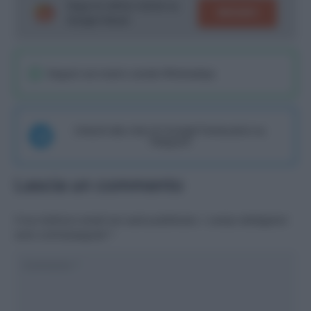
Segui le ultime notizie su
SEGUICI
Google News!
Seguici sul nostro canale WhatsaApp
Unisciti alla chat di Consigli Fantacalcio su
Telegram
Lascia un commento
Il tuo indirizzo email non sarà pubblicato.
I campi obbligatori
sono contrassegnati
*