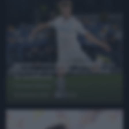
Protetto: Fantacalcio, Hojlund e Lukaku
possono giocare insieme? Le variabili
da considerare
Francesco Pipitone
29 Dicembre 2025
6
minuti