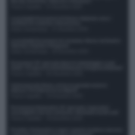
Morata, Dumfries, Vlahovic e Gimenez?
Franco Capalbo
-
21 Dicembre 2025
Le probabili formazioni di Genoa-Atalanta: ecco i
sostituti di Lookman e Kossounou
Guido Cantamessa
-
21 Dicembre 2025
Le probabili formazioni di Juventus-Roma: da David e
Openda a Dybala e Ferguson
Guido Cantamessa
-
20 Dicembre 2025
Formazioni 16^ giornata Serie A: ballottaggio e casi
dubbi. Chi gioca tra David/Openda e Ferguson/Dybala?
Franco Capalbo
-
20 Dicembre 2025
Calciomercato Roma, arriva un grande nome in
attacco? Si tratta di un ex Napoli!
Franco Capalbo
-
19 Dicembre 2025
Formazione fantacalcio 16^ giornata: 4 giocatori
sconsigliati e da non schierare. Rischiano brutti voti!
Franco Capalbo
-
19 Dicembre 2025
Protetto: Fantacalcio e rigori: quanto incidono davvero
i rigoristi e quando conviene strapagarli