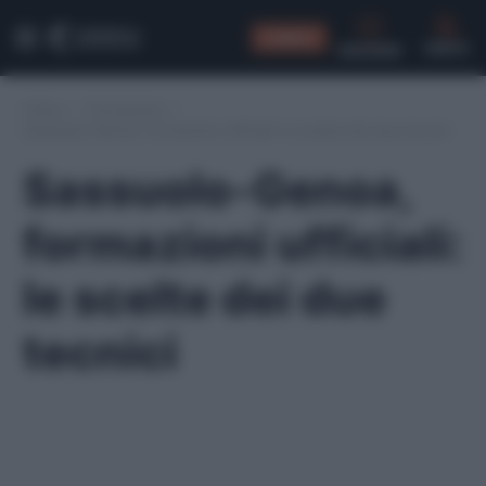
CONSIGLI
CERCA
Home
/
Formazioni
/
Sassuolo-Genoa, formazioni ufficiali: le scelte dei due tecnici
Sassuolo-Genoa,
formazioni ufficiali:
le scelte dei due
tecnici