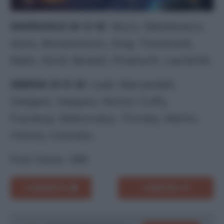
SASSUOLO (4-3-3)
:
Muric; Walukiewicz,
Idzes, Muharemovic, Doig; Thorstvedt,
Matic, Koné; Berardi, Pinamonti, Laurienté.
GENOA (3-5-2)
:
Leali; Marcandalli,
Ostigard, Vasquez; Norton-Cuffy,
Frendrup, Malinovskyi, Thorsby, Martin;
Vitinha, Colombo.
Post Views:
368
COMMENTA
CONDIVIDI