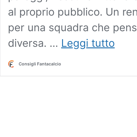
al proprio pubblico. Un r
per una squadra che pens
Genoa,
diversa. …
Leggi tutto
esonerato
Vieira:
le
Consigli Fantacalcio
opzioni
per
il
sostituto