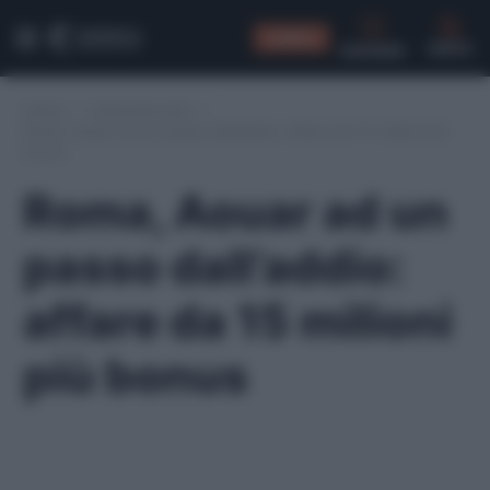
CONSIGLI
CERCA
Home
/
Calciomercato
/
Roma, Aouar ad un passo dall’addio: affare da 15 milioni più
bonus
Roma, Aouar ad un
passo dall’addio:
affare da 15 milioni
più bonus