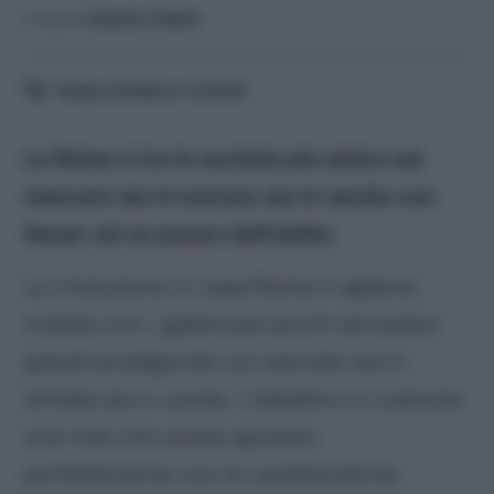
A cura di
Saverio Fattori
Tempo di lettura:
3
minuti
La Roma è tra le società più attive sul
mercato sia in entrata sia in uscita con
Aouar ad un passo dall’addio.
La rivoluzione in casa Roma è appena
iniziata con i giallorossi pronti ad essere
grandi protagonisti sul mercato sia in
entrata sia in uscita. L’obiettivo è costruire
una rosa che possa sposarsi
perfettamente con le caratteristiche