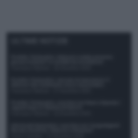
ULTIME NOTIZIE
Protetto: Fantacalcio, Hojlund e Lukaku possono
giocare insieme? Le variabili da considerare
Francesco Pipitone
-
29 Dicembre 2025
Protetto: Fantacalcio, mercato di riparazione: 5
difensori dal rendimento sicuro da prendere
Francesco Pipitone
-
27 Dicembre 2025
Protetto: Fantacalcio, cosa fare con Kean e Openda: i
segnali dopo la 16esima di Serie A
Francesco Pipitone
-
22 Dicembre 2025
Infortunati fantacalcio: cosa fare con i lungodegenti
Morata, Dumfries, Vlahovic e Gimenez?
Franco Capalbo
-
21 Dicembre 2025