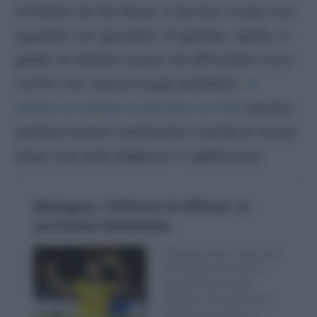
richieste da De Rossi. Il tecnico vuole una
squadra con giocatori di gamba, rapidi, in
grado di saltare l’uomo ed affrontare l’uno
contro uno senza troppi problemi.
In
mezzo al campo è arrivato Le Fée
mentre
sembra essere imminente l’uscita di Aouar
dopo una sola stagione in giallorosso.