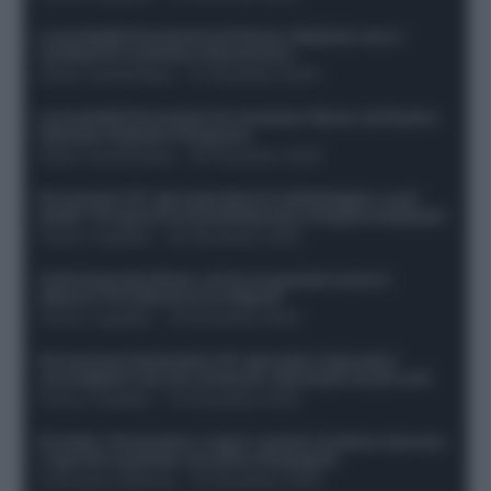
Le probabili formazioni di Genoa-Atalanta: ecco i
sostituti di Lookman e Kossounou
Guido Cantamessa
-
21 Dicembre 2025
Le probabili formazioni di Juventus-Roma: da David e
Openda a Dybala e Ferguson
Guido Cantamessa
-
20 Dicembre 2025
Formazioni 16^ giornata Serie A: ballottaggio e casi
dubbi. Chi gioca tra David/Openda e Ferguson/Dybala?
Franco Capalbo
-
20 Dicembre 2025
Calciomercato Roma, arriva un grande nome in
attacco? Si tratta di un ex Napoli!
Franco Capalbo
-
19 Dicembre 2025
Formazione fantacalcio 16^ giornata: 4 giocatori
sconsigliati e da non schierare. Rischiano brutti voti!
Franco Capalbo
-
19 Dicembre 2025
Protetto: Fantacalcio e rigori: quanto incidono davvero
i rigoristi e quando conviene strapagarli
Francesco Pipitone
-
19 Dicembre 2025