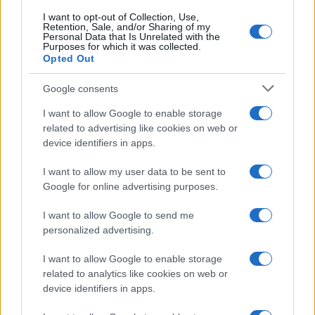
I want to opt-out of Collection, Use,
Retention, Sale, and/or Sharing of my
Personal Data that Is Unrelated with the
Purposes for which it was collected.
Opted Out
Infortunati fantacalcio: cosa fare con i
lungodegenti Morata, Dumfries,
Google consents
Vlahovic e Gimenez?
I want to allow Google to enable storage
Franco Capalbo
related to advertising like cookies on web or
21 Dicembre 2025
4
minuti
device identifiers in apps.
I want to allow my user data to be sent to
Google for online advertising purposes.
I want to allow Google to send me
personalized advertising.
I want to allow Google to enable storage
related to analytics like cookies on web or
device identifiers in apps.