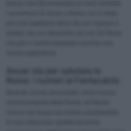
bonus così da avvicinarsi ai venti richiesti.
L’avventura di Aouar a Roma non è stata
poi così esaltante tanto da non riuscire a
brillare sia con Mourinho sia con De Rossi.
Ora per il centrocampista è pronta una
nuova esperienza.
Aouar sta per salutare la
Roma: i numeri al Fantacalcio
Quando venne annunciato come nuovo
centrocampista della Roma, la fiducia
intorno ad Aouar era molta considerando
le sue indiscusse qualità tecniche.