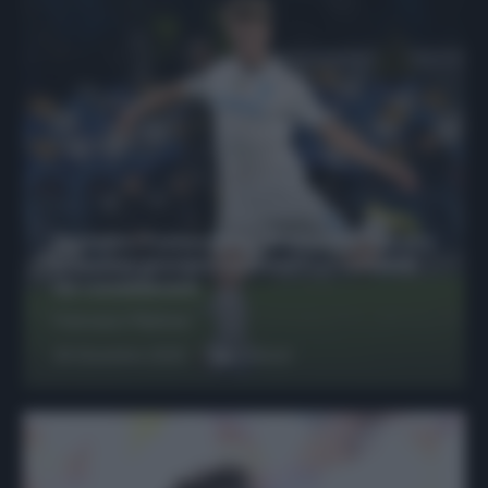
Protetto: Fantacalcio, Hojlund e Lukaku
possono giocare insieme? Le variabili
da considerare
Francesco Pipitone
29 Dicembre 2025
6
minuti