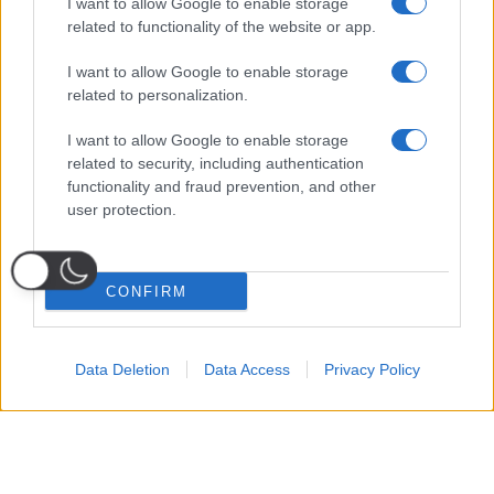
I want to allow Google to enable storage
related to functionality of the website or app.
I want to allow Google to enable storage
related to personalization.
I want to allow Google to enable storage
related to security, including authentication
functionality and fraud prevention, and other
user protection.
CONFIRM
Data Deletion
Data Access
Privacy Policy
Probabili
Voti
Seguici su Youtube
Seguici su
Seguici su
Formazioni
Telegram
Whatsapp
Strumenti Fantacalcio