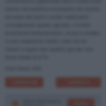
L’avventura in giallorosso però è stata tutta
tranne che positiva nonostante sia riuscito
ad avere dei buoni numeri realizzativi
considerando quanto giocato. A livello
puramente fantacalcistico, Aouar è andato
a voto solamente tredici volte ma ha
messo a segno ben quattro gol per una
fanta media di 6.73.
Post Views:
935
COMMENTA
CONDIVIDI
Segui le ultime notizie su
SEGUICI