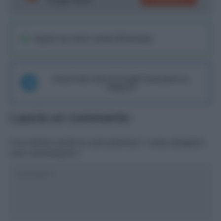
Google News!
Seguici sul nostro canale WhatsaApp
Unisciti alla chat di Consigli Fantacalcio su
Telegram
Lascia un commento
Il tuo indirizzo email non sarà pubblicato.
I campi obbligatori
sono contrassegnati
*