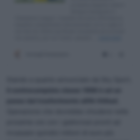
Stando a quanto annunciato da Sky Sport,
il centrocampista classe 1998 è ad un
passo dal trasferimento all’Al-Ittihad
,
Operazione che dovrebbe chiudersi nelle
prossime ore con i giallorossi pronti ad
incassare quindici milioni di euro più