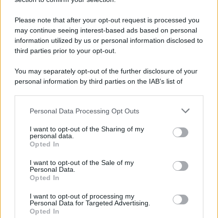
Please note that after your opt-out request is processed you
may continue seeing interest-based ads based on personal
information utilized by us or personal information disclosed to
third parties prior to your opt-out.
Protetto: Fantacalcio, cosa fare con
You may separately opt-out of the further disclosure of your
Kean e Openda: i segnali dopo la
personal information by third parties on the IAB’s list of
16esima di Serie A
downstream participants.
Francesco Pipitone
Personal Data Processing Opt Outs
This information may also be disclosed by us to third parties
22 Dicembre 2025
5
minuti
on the IAB’s List of Downstream Participants that may further
I want to opt-out of the Sharing of my
disclose it to other third parties.
personal data.
Opted In
Please note that this website/app uses one or more Google
services and may gather and store information including but
I want to opt-out of the Sale of my
Personal Data.
not limited to your visit or usage behaviour. You may click to
Opted In
grant or deny consent to Google and its third-party tags to
use your data for below specified purposes in below Google
I want to opt-out of processing my
consent section.
Personal Data for Targeted Advertising.
Opted In