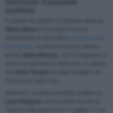
infortunio: il possibile
sostituto
In queste tre partite di probabile assenza,
Marco Baroni
è chiamato a trovare
rapidamente un’alternativa
all’assenza del
portoghese
. La prima soluzione sembra
essere
Adam Marusic
, che ha disputato le
prime due giornate in quel ruolo, in attesa
che
Nuno Tavares
venisse integrato nei
meccanismi della rosa.
Altrimenti, la scelta potrebbe ricadere su
Luca Pellegrini
, che ha preso il posto di
Tavares nella gara contro il Cagliari, in cui