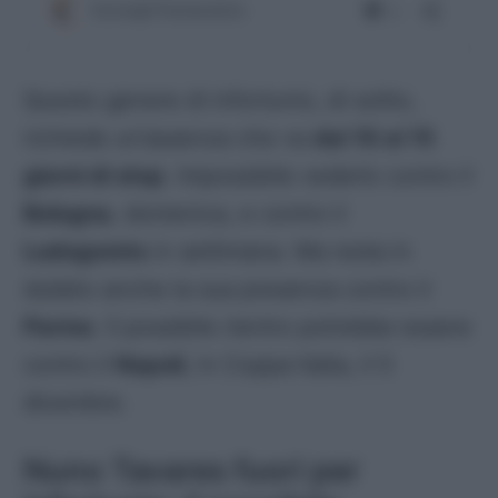
Questo genere di infortunio, di solito,
richiede un’assenza che va
dai 10 ai 15
giorni di stop
. Impossibile vederlo contro il
Bologna
, domenica, e contro il
Ludogorets
in settimana. Ma resta in
dubbio anche la sua presenza contro il
Parma
. Il possibile rientro potrebbe essere
contro il
Napoli
, in Coppa Italia, il 5
dicembre.
Nuno Tavares fuori per