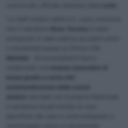
comunicato ufficiale diramato dalla
Lazio
.
“
Lo staff medico della S.S. Lazio comunica
che il calciatore
Nuno Tavares
è stato
sottoposto in data odierna ad esami clinici
e strumentali presso la Clinica Villa
Mafalda
. Gli accertamenti hanno
evidenziato una
lesione muscolare di
basso grado a carico del
semimembranoso della coscia
sinistra
riportata con la propria Nazionale.
Il calciatore ha già iniziato le cure
specifiche del caso e verrà sottoposto a
monitoraggio clinico e strumentale