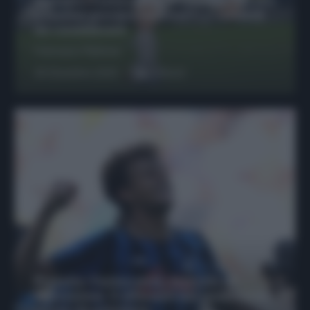
Protetto: Fantacalcio, Hojlund e Lukaku
possono giocare insieme? Le variabili
da considerare
Francesco Pipitone
29 Dicembre 2025
6
minuti
Protetto: Fantacalcio, mercato di
riparazione: 5 difensori dal rendimento