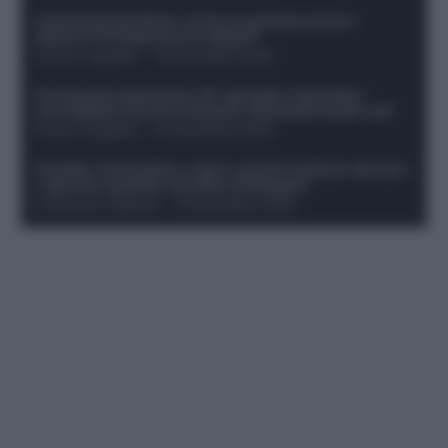
Calciomercato Roma, arriva un grande nome in
attacco? Si tratta di un ex Napoli!
Franco Capalbo
-
19 Dicembre 2025
Formazione fantacalcio 16^ giornata: 4 giocatori
sconsigliati e da non schierare. Rischiano brutti voti!
Franco Capalbo
-
19 Dicembre 2025
Protetto: Fantacalcio e rigori: quanto incidono davvero
i rigoristi e quando conviene strapagarli
Francesco Pipitone
-
19 Dicembre 2025