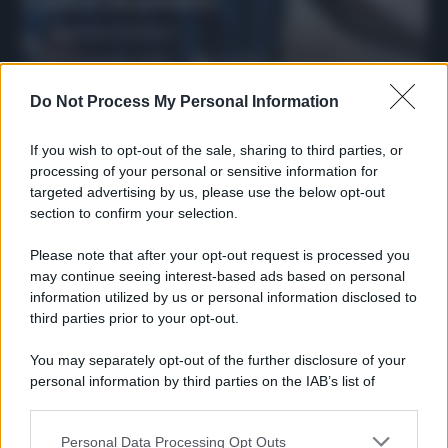
sicuro da prendere
Francesco Pipitone
27 Dicembre 2025
3
minuti
Do Not Process My Personal Information
If you wish to opt-out of the sale, sharing to third parties, or
processing of your personal or sensitive information for
targeted advertising by us, please use the below opt-out
section to confirm your selection.
Please note that after your opt-out request is processed you
may continue seeing interest-based ads based on personal
information utilized by us or personal information disclosed to
third parties prior to your opt-out.
You may separately opt-out of the further disclosure of your
Protetto: Fantacalcio, cosa fare con
personal information by third parties on the IAB’s list of
Kean e Openda: i segnali dopo la
downstream participants.
16esima di Serie A
Francesco Pipitone
Personal Data Processing Opt Outs
This information may also be disclosed by us to third parties