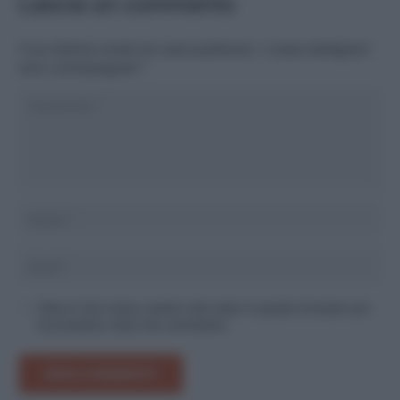
Lascia un commento
Il tuo indirizzo email non sarà pubblicato.
I campi obbligatori
sono contrassegnati
*
Salva il mio nome, email e sito web in questo browser per
la prossima volta che commento.
INVIA COMMENTO