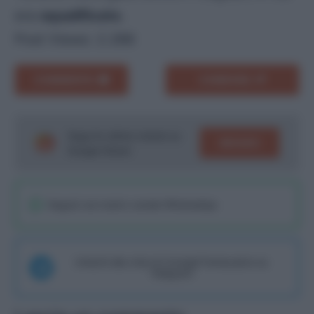
era
squalificato
.
Post Views:
2.266
COMMENTA
CONDIVIDI
Segui le ultime notizie su
SEGUICI
Google News!
Seguici sul nostro canale WhatsaApp
Unisciti alla chat di Consigli Fantacalcio su
Telegram