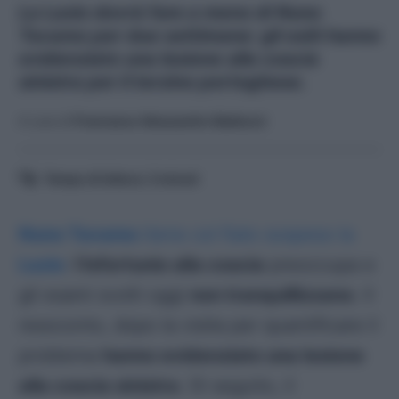
La Lazio dovrà fare a meno di Nuno
Tavares per due settimane: gli esiti hanno
evidenziato una lesione alla coscia
sinistra per il terzino portoghese.
A cura di
Francesco Alessandro Balducci
Tempo di lettura:
3
minuti
Nuno Tavares
tiene col fiato sospeso la
Lazio
:
l’infortunio alla coscia
preoccupa e
gli esami svolti oggi
non tranquillizzano
. Il
resoconto, dopo la visita per quantificare il
problema
hanno evidenziato una lesione
alla coscia sinistra
. Di seguito, il