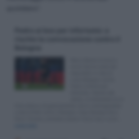
quotidiano
“.