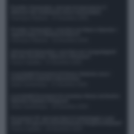
Protetto: Fantacalcio, mercato di riparazione: 5
difensori dal rendimento sicuro da prendere
Francesco Pipitone
-
27 Dicembre 2025
Protetto: Fantacalcio, cosa fare con Kean e Openda: i
segnali dopo la 16esima di Serie A
Francesco Pipitone
-
22 Dicembre 2025
Infortunati fantacalcio: cosa fare con i lungodegenti
Morata, Dumfries, Vlahovic e Gimenez?
Franco Capalbo
-
21 Dicembre 2025
Le probabili formazioni di Genoa-Atalanta: ecco i
sostituti di Lookman e Kossounou
Guido Cantamessa
-
21 Dicembre 2025
Le probabili formazioni di Juventus-Roma: da David e
Openda a Dybala e Ferguson
Guido Cantamessa
-
20 Dicembre 2025
Formazioni 16^ giornata Serie A: ballottaggio e casi
dubbi. Chi gioca tra David/Openda e Ferguson/Dybala?
Franco Capalbo
-
20 Dicembre 2025