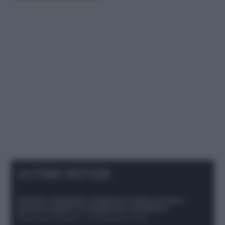
ULTIME NOTIZIE
Protetto: Fantacalcio, Hojlund e Lukaku possono
giocare insieme? Le variabili da considerare
Francesco Pipitone
-
29 Dicembre 2025