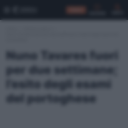
CONSIGLI
CERCA
Home
/
Infortuni serie A
/
Nuno Tavares fuori per due settimane; l’esito degli esami del
portoghese
Nuno Tavares fuori
per due settimane;
l’esito degli esami
del portoghese