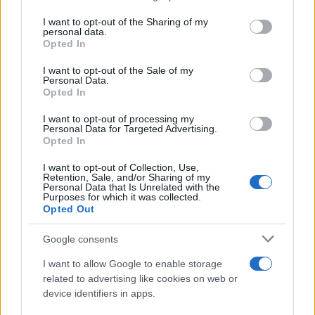
on the IAB’s List of Downstream Participants that may further
22 Dicembre 2025
5
minuti
I want to opt-out of the Sharing of my
disclose it to other third parties.
personal data.
Opted In
Please note that this website/app uses one or more Google
services and may gather and store information including but
I want to opt-out of the Sale of my
Personal Data.
not limited to your visit or usage behaviour. You may click to
Opted In
grant or deny consent to Google and its third-party tags to
use your data for below specified purposes in below Google
I want to opt-out of processing my
consent section.
Personal Data for Targeted Advertising.
Opted In
I want to opt-out of Collection, Use,
Retention, Sale, and/or Sharing of my
Personal Data that Is Unrelated with the
Purposes for which it was collected.
Opted Out
Infortunati fantacalcio: cosa fare con i
Google consents
lungodegenti Morata, Dumfries,
Vlahovic e Gimenez?
I want to allow Google to enable storage
Franco Capalbo
related to advertising like cookies on web or
device identifiers in apps.
21 Dicembre 2025
4
minuti