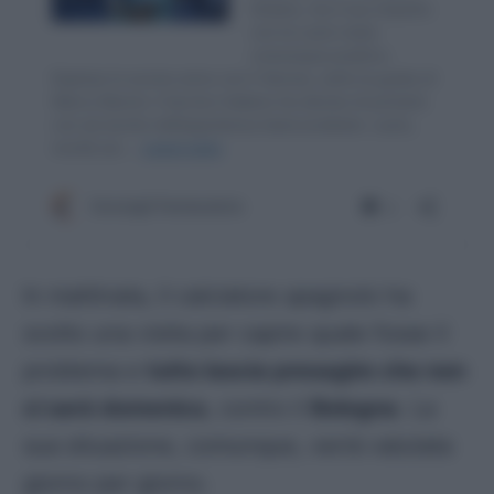
In mattinata, il calciatore
spagnolo
ha
svolto una visita per capire quale fosse il
problema e
tutto lascia presagire che non
ci sarà domenica
, contro il
Bologna
. La
sua situazione, comunque, verrà valutata
giorno per giorno.