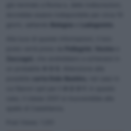
già rientrato a Roma e, dalle indiscrezioni,
dovrebbe essere indisponibile per circa 10
giorni, saltando
Bologna
e
Ludogorets
.
Alla luce di queste informazioni, il loro
posto verrà preso da
Pellegrini
,
Vecino
e
Zaccagni
, che andrebbero a schierarsi in
un probabile
4-3-3
. Attenzione alla
possibile
carta Dele-Bashiru
, nel caso in
cui Baroni opti per il
4-2-3-1
: in questo
caso, il classe 2001 si muoverebbe alle
spalle di Castellanos.
Post Views:
1.251