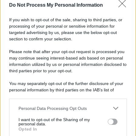
Do Not Process My Personal Information
If you wish to opt-out of the sale, sharing to third parties, or
processing of your personal or sensitive information for
targeted advertising by us, please use the below opt-out
section to confirm your selection.
Please note that after your opt-out request is processed you
may continue seeing interest-based ads based on personal
information utilized by us or personal information disclosed to
third parties prior to your opt-out.
Protetto: Fantacalcio, cosa fare con
You may separately opt-out of the further disclosure of your
Kean e Openda: i segnali dopo la
personal information by third parties on the IAB’s list of
16esima di Serie A
downstream participants.
Francesco Pipitone
Personal Data Processing Opt Outs
This information may also be disclosed by us to third parties
22 Dicembre 2025
5
minuti
on the IAB’s List of Downstream Participants that may further
I want to opt-out of the Sharing of my
disclose it to other third parties.
personal data.
Opted In
Please note that this website/app uses one or more Google