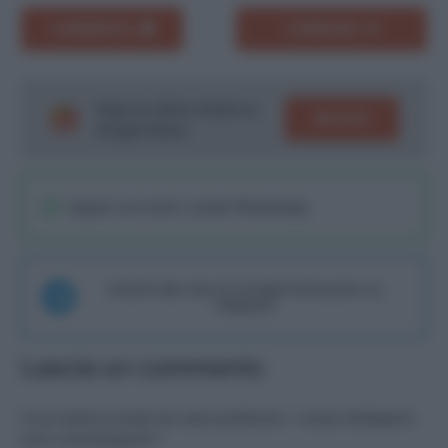
COMMENTA
CONDIVIDI
Segui le ultime notizie su
SEGUICI
Google News!
Seguici sul nostro canale WhatsaApp
Unisciti alla chat di Consigli Fantacalcio su
Telegram
Lascia un commento
Il tuo indirizzo email non sarà pubblicato.
I campi obbligatori
sono contrassegnati
*