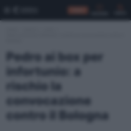
CONSIGLI
CERCA
Home
/
Serie A
/
Lazio
/
Pedro ai box per infortunio: a rischio la convocazione contro il
Bologna
Pedro ai box per
infortunio: a
rischio la
convocazione
contro il Bologna