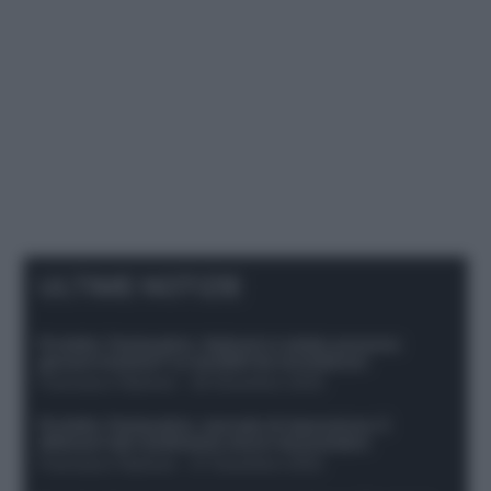
ULTIME NOTIZIE
Protetto: Fantacalcio, Hojlund e Lukaku possono
giocare insieme? Le variabili da considerare
Francesco Pipitone
-
29 Dicembre 2025
Protetto: Fantacalcio, mercato di riparazione: 5
difensori dal rendimento sicuro da prendere
Francesco Pipitone
-
27 Dicembre 2025