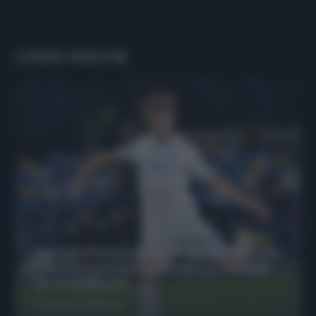
LEGGI ANCHE
Protetto: Fantacalcio, Hojlund e Lukaku
possono giocare insieme? Le variabili
da considerare
Francesco Pipitone