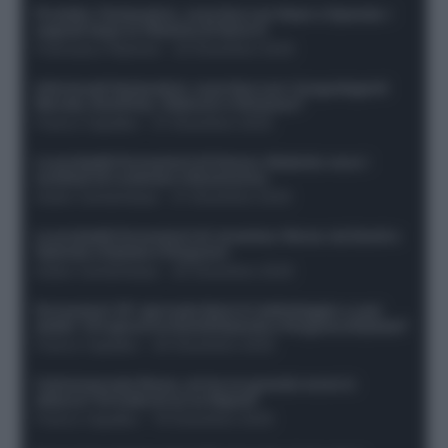
Protetto: Fantacalcio, cosa fare con Kean e Openda: i
segnali dopo la 16esima di Serie A
Francesco Pipitone
-
22 Dicembre 2025
Infortunati fantacalcio: cosa fare con i lungodegenti
Morata, Dumfries, Vlahovic e Gimenez?
Franco Capalbo
-
21 Dicembre 2025
Le probabili formazioni di Genoa-Atalanta: ecco i
sostituti di Lookman e Kossounou
Guido Cantamessa
-
21 Dicembre 2025
Le probabili formazioni di Juventus-Roma: da David e
Openda a Dybala e Ferguson
Guido Cantamessa
-
20 Dicembre 2025
Formazioni 16^ giornata Serie A: ballottaggio e casi
dubbi. Chi gioca tra David/Openda e Ferguson/Dybala?
Franco Capalbo
-
20 Dicembre 2025
Calciomercato Roma, arriva un grande nome in
attacco? Si tratta di un ex Napoli!
Franco Capalbo
-
19 Dicembre 2025