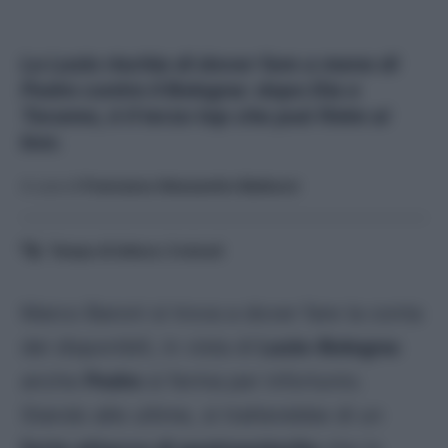
La Lazio rischia di dover fare a meno di
Pedro contro il Bologna: dopo Dia e
Tavares, è il terzo top che può finire ai
box.
A cura di
Francesco Alessandro Balducci
Tempo di lettura:
3
minuti
Marco Baroni si trova a dover fare la conta
dei disponibili, in vista di
Lazio-Bologna
:
anche
Pedro
si ferma per infortunio.
Stando alle ultime, si tratterebbe di un