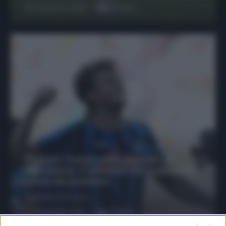
29 Dicembre 2025
6
minuti
Protetto: Fantacalcio, mercato di
riparazione: 5 difensori dal rendimento
sicuro da prendere
Francesco Pipitone
27 Dicembre 2025
3
minuti