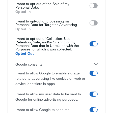
services and may gather and store information including but
I want to opt-out of the Sale of my
Personal Data.
not limited to your visit or usage behaviour. You may click to
Opted In
grant or deny consent to Google and its third-party tags to
use your data for below specified purposes in below Google
I want to opt-out of processing my
consent section.
Personal Data for Targeted Advertising.
Opted In
I want to opt-out of Collection, Use,
Retention, Sale, and/or Sharing of my
Personal Data that Is Unrelated with the
Purposes for which it was collected.
Opted Out
Infortunati fantacalcio: cosa fare con i
lungodegenti Morata, Dumfries,
Google consents
Vlahovic e Gimenez?
I want to allow Google to enable storage
Franco Capalbo
related to advertising like cookies on web or
device identifiers in apps.
21 Dicembre 2025
4
minuti
I want to allow my user data to be sent to
Google for online advertising purposes.
I want to allow Google to send me