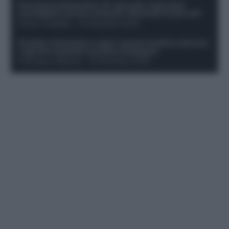
Formazione fantacalcio 16^ giornata: 4 giocatori
sconsigliati e da non schierare. Rischiano brutti voti!
Franco Capalbo
-
19 Dicembre 2025
Protetto: Fantacalcio e rigori: quanto incidono davvero
i rigoristi e quando conviene strapagarli
Francesco Pipitone
-
19 Dicembre 2025