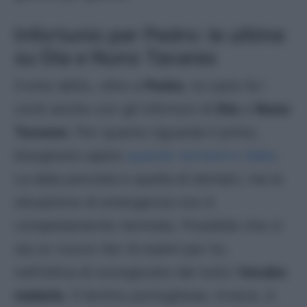
Infortunio per Pedro: le ultime
su Dia e Nuno Tavares
Come detto, oltre a
Pedro
, la Lazio fa i
conti anche con gli infortuni di
Dia
e
Nuno
Tavares
. Per quanto riguarda il primo,
bisognerà capire
quando tornerà in Italia
.
La data prevista è quella di domani, ma la
situazione di emergenza non è
completamente rientrata. Possibile che ci
sia un nuovo iter di esami per lui,
nell’ottica di scongiurare del tutto l’
incubo
malaria
. Il terzino
portoghese
, invece, è