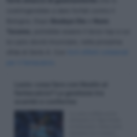
forte attacco di gastroenterite
che lo
costringerebbe a dare forfait contro il
Bologna. Dopo
Boulaye Dia
e
Nuno
Tavares
, potrebbe essere il terzo top a cui
la Lazio dovrà rinunciare, nella prossima
sfida di
Serie A
. Con
forti effetti collaterali
per il fantacalcio
.