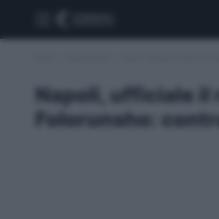
Home
/
Calciomercato
/
Napoli, ufficiale il rinnovo di 
Napoli, ufficiale il
Folorunsho: contr