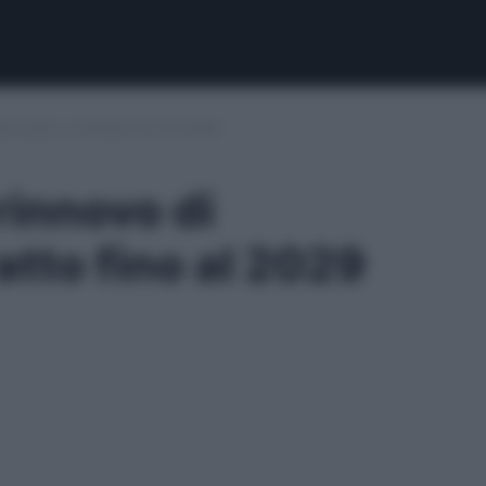
Folorunsho: contratto fino al 2029
 rinnovo di
atto fino al 2029