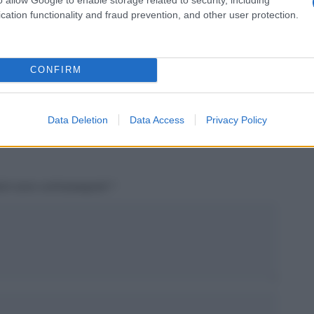
cation functionality and fraud prevention, and other user protection.
SEGUICI
su Google News!
CONFIRM
Unisciti alla chat di Consigli Fantacalcio su Telegram
Data Deletion
Data Access
Privacy Policy
tori sono contrassegnati
*