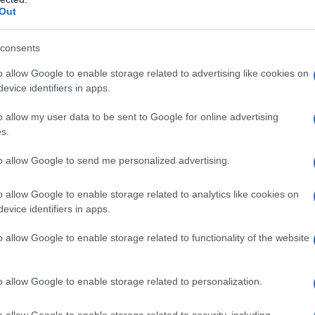
to il comunicato del club: “
La SSC Napoli
Out
i sportive di Michael Folorunsho fino al
consents
 e che testimonia come il classe 1998
o allow Google to enable storage related to advertising like cookies on
istema di gioco di Conte.
evice identifiers in apps.
o allow my user data to be sent to Google for online advertising
i numeri al Fantacalcio
s.
tato una buonissima stagione con il
to allow Google to send me personalized advertising.
in maglia partenopea. Le caratteristiche
o allow Google to enable storage related to analytics like cookies on
ettamente con l’idea di calcio di Conte.
In
evice identifiers in apps.
i diversi bonus da Folorunsho
che,
o allow Google to enable storage related to functionality of the website
inque gol e un assist.
o allow Google to enable storage related to personalization.
o allow Google to enable storage related to security, including