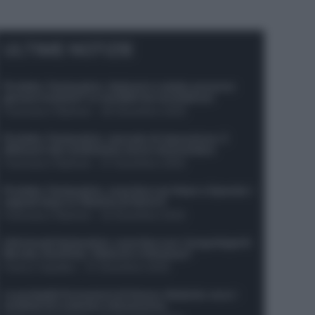
ULTIME NOTIZIE
Protetto: Fantacalcio, Hojlund e Lukaku possono
giocare insieme? Le variabili da considerare
Francesco Pipitone
-
29 Dicembre 2025
Protetto: Fantacalcio, mercato di riparazione: 5
difensori dal rendimento sicuro da prendere
Francesco Pipitone
-
27 Dicembre 2025
Protetto: Fantacalcio, cosa fare con Kean e Openda: i
segnali dopo la 16esima di Serie A
Francesco Pipitone
-
22 Dicembre 2025
Infortunati fantacalcio: cosa fare con i lungodegenti
Morata, Dumfries, Vlahovic e Gimenez?
Franco Capalbo
-
21 Dicembre 2025
Le probabili formazioni di Genoa-Atalanta: ecco i
sostituti di Lookman e Kossounou