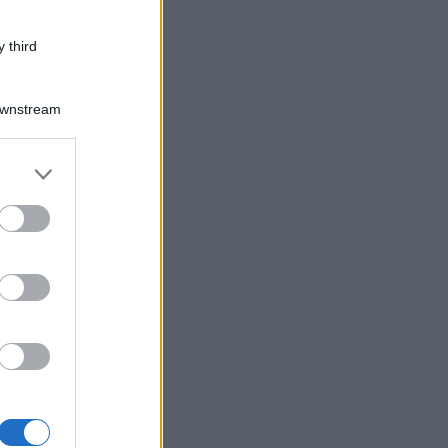
 third
Downstream
er and store
to grant or
ed purposes