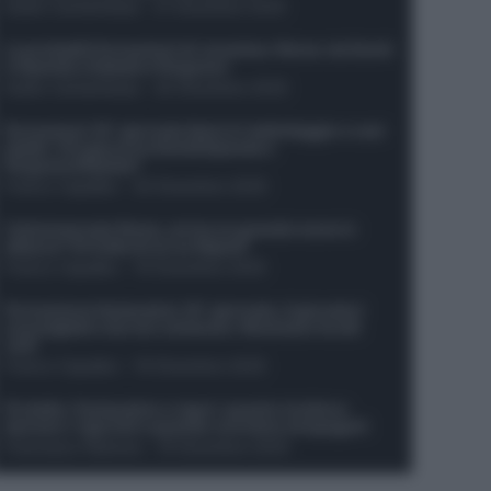
Guido Cantamessa
-
21 Dicembre 2025
Le probabili formazioni di Juventus-Roma: da David
e Openda a Dybala e Ferguson
Guido Cantamessa
-
20 Dicembre 2025
Formazioni 16^ giornata Serie A: ballottaggio e casi
dubbi. Chi gioca tra David/Openda e
Ferguson/Dybala?
Franco Capalbo
-
20 Dicembre 2025
Calciomercato Roma, arriva un grande nome in
attacco? Si tratta di un ex Napoli!
Franco Capalbo
-
19 Dicembre 2025
Formazione fantacalcio 16^ giornata: 4 giocatori
sconsigliati e da non schierare. Rischiano brutti
voti!
Franco Capalbo
-
19 Dicembre 2025
Protetto: Fantacalcio e rigori: quanto incidono
davvero i rigoristi e quando conviene strapagarli
Francesco Pipitone
-
19 Dicembre 2025