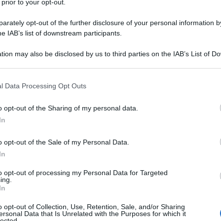
 prior to your opt-out.
nti come Buongiorno.
Uno dei grandi
rately opt-out of the further disclosure of your personal information by
ntravanti belga serve l’addio di Osimhen
.
he IAB’s list of downstream participants.
tion may also be disclosed by us to third parties on the IAB’s List of 
 that may further disclose it to other third parties.
 that this website/app uses one or more Google services and may gath
l Data Processing Opt Outs
including but not limited to your visit or usage behaviour. You may click 
 to Google and its third-party tags to use your data for below specifi
o opt-out of the Sharing of my personal data.
ogle consent section.
In
o opt-out of the Sale of my Personal Data.
In
to opt-out of processing my Personal Data for Targeted
ing.
In
l mercato offensivo del Napoli,
la società
o opt-out of Collection, Use, Retention, Sale, and/or Sharing
 di Folorunsho
, reduce da una buonissima
ersonal Data that Is Unrelated with the Purposes for which it
lected.