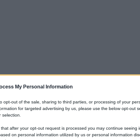
unsho. Operazione importante per un
ocess My Personal Information
buto nella stagione
to opt-out of the sale, sharing to third parties, or processing of your per
agione dove i partenopei devono tornare
formation for targeted advertising by us, please use the below opt-out s
 selection.
r i primi posti. L’arrivo di Conte ha
 that after your opt-out request is processed you may continue seeing i
za ma è chiaro che servono anche
ased on personal information utilized by us or personal information dis
parto su cui la società è intervenuta è la