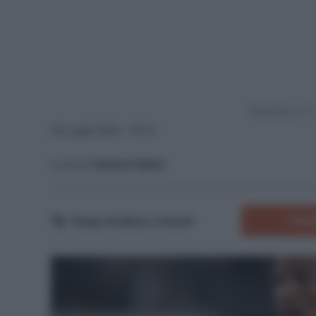
Powered by
28 Luglio 2024 - 16:10
A cura di
Saverio Fattori
COMM
Tempo di lettura:
3
minuti