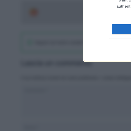
authenti
Segui le ultime notizie 
Seguici sul nostro canale WhatsaApp
Lascia un commento
Il tuo indirizzo email non sarà pubblicato.
I campi obbliga