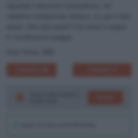
riguarda il discorso Fantacalcio), nel
massimo campionato italiano, un gol e due
assist. Altri due assist li ha messi a segno
in Conference League.
Post Views:
868
COMMENTA
CONDIVIDI
Segui le ultime notizie su
SEGUICI
Google News!
Seguici sul nostro canale WhatsaApp