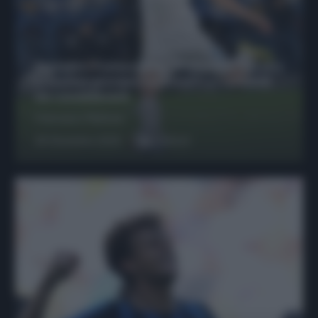
Protetto: Fantacalcio, Hojlund e Lukaku
possono giocare insieme? Le variabili
da considerare
Francesco Pipitone
29 Dicembre 2025
6
minuti