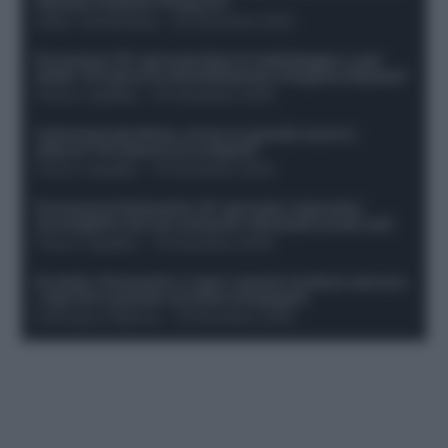
Openda a Dybala e Ferguson
Guido Cantamessa
-
20 Dicembre 2025
Formazioni 16^ giornata Serie A: ballottaggio e casi
dubbi. Chi gioca tra David/Openda e Ferguson/Dybala?
Franco Capalbo
-
20 Dicembre 2025
Calciomercato Roma, arriva un grande nome in
attacco? Si tratta di un ex Napoli!
Franco Capalbo
-
19 Dicembre 2025
Formazione fantacalcio 16^ giornata: 4 giocatori
sconsigliati e da non schierare. Rischiano brutti voti!
Franco Capalbo
-
19 Dicembre 2025
Protetto: Fantacalcio e rigori: quanto incidono davvero
i rigoristi e quando conviene strapagarli
Francesco Pipitone
-
19 Dicembre 2025