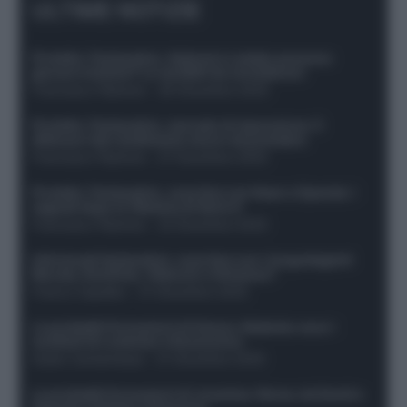
ULTIME NOTIZIE
Protetto: Fantacalcio, Hojlund e Lukaku possono
giocare insieme? Le variabili da considerare
Francesco Pipitone
-
29 Dicembre 2025
Protetto: Fantacalcio, mercato di riparazione: 5
difensori dal rendimento sicuro da prendere
Francesco Pipitone
-
27 Dicembre 2025
Protetto: Fantacalcio, cosa fare con Kean e Openda: i
segnali dopo la 16esima di Serie A
Francesco Pipitone
-
22 Dicembre 2025
Infortunati fantacalcio: cosa fare con i lungodegenti
Morata, Dumfries, Vlahovic e Gimenez?
Franco Capalbo
-
21 Dicembre 2025
Le probabili formazioni di Genoa-Atalanta: ecco i
sostituti di Lookman e Kossounou
Guido Cantamessa
-
21 Dicembre 2025
Le probabili formazioni di Juventus-Roma: da David e