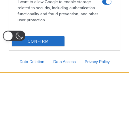
I want to allow Google to enable storage
related to security, including authentication
functionality and fraud prevention, and other
user protection.
CONFIRM
Data Deletion
Data Access
Privacy Policy
Probabili
Voti
Seguici su Youtube
Seguici su
Seguici su
Formazioni
Telegram
Whatsapp
Strumenti Fantacalcio
Voti Fantacalcio Serie A
Lista Fantacalcio
Probabili Formazioni Serie A
Indisponibili Serie A