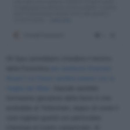
Gli Spur potrebbero chiedere il terzino
della Fiorentina
per sostituire Emerson
Royal il cui futuro sembra essere con la
maglia del Milan
. Kayode sarebbe
l’ennesimo giocatore della Serie A che
andrebbe al Tottenham, segno di come il
club inglese guardi con particolare
interesse al nostro campionato. Al