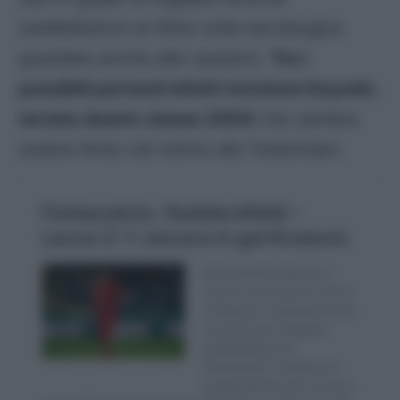
soddisfazioni ai tifosi viola ma bisogna
guardare anche alle cessioni.
Tra i
possibili partenti infatti troviamo Kayode,
terzino destro classe
2004
che sembra
essere finito nel mirino del Tottenham.