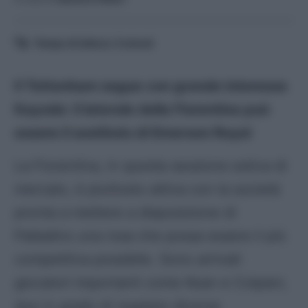
Tempo di lettura:
3
minuti
Il Tottenham segue con grande interesse
Kayode: il laterale della Fiorentina può
essere il sostituto di Emerson Royal
La Fiorentina, in questa sessione estiva di
mercato, è piuttosto attiva con la società
pronta a mettere a disposizione di
Palladino una rosa che possa essere il più
competitiva possibile. Sono arrivati
giocatori importanti come Kean e Colpani,
due in grado di regalare diverse