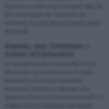
momento si tratta di una semplice idea ma
tra i nomi seguiti dal Tottenham per
rinforzare la corsia destra troviamo quello
di Kayode.
Kayode, idea Tottenham: i
numeri al Fantacalcio
Un giocatore molto interessante che ha
dimostrato, con la Fiorentina, di avere
prospettive di crescita veramente
importanti. Kayode ha disputato una
stagione di Serie A di buonissimo livello. In
maglia viola ha totalizzato (per quanto