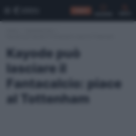
CONSIGLI
CERCA
Home
/
Calciomercato
/
Kayode può lasciare il Fantacalcio: piace al Tottenham
Kayode può
lasciare il
Fantacalcio: piace
al Tottenham