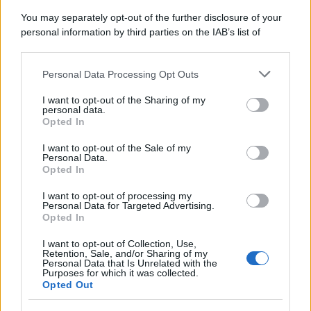
Protetto: Fantacalcio, cosa fare con
You may separately opt-out of the further disclosure of your
Kean e Openda: i segnali dopo la
personal information by third parties on the IAB’s list of
16esima di Serie A
downstream participants.
Francesco Pipitone
Personal Data Processing Opt Outs
This information may also be disclosed by us to third parties
22 Dicembre 2025
5
minuti
on the IAB’s List of Downstream Participants that may further
I want to opt-out of the Sharing of my
disclose it to other third parties.
personal data.
Opted In
Please note that this website/app uses one or more Google
services and may gather and store information including but
I want to opt-out of the Sale of my
Personal Data.
not limited to your visit or usage behaviour. You may click to
Opted In
grant or deny consent to Google and its third-party tags to
use your data for below specified purposes in below Google
I want to opt-out of processing my
consent section.
Personal Data for Targeted Advertising.
Opted In
I want to opt-out of Collection, Use,
Retention, Sale, and/or Sharing of my
Personal Data that Is Unrelated with the
Purposes for which it was collected.
Opted Out
Infortunati fantacalcio: cosa fare con i
lungodegenti Morata, Dumfries,