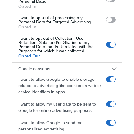
Personal Data.
not limited to your visit or usage behaviour. You may click to
Opted In
grant or deny consent to Google and its third-party tags to
use your data for below specified purposes in below Google
I want to opt-out of processing my
consent section.
Personal Data for Targeted Advertising.
Opted In
I want to opt-out of Collection, Use,
Retention, Sale, and/or Sharing of my
Personal Data that Is Unrelated with the
Purposes for which it was collected.
Opted Out
Infortunati fantacalcio: cosa fare con i
lungodegenti Morata, Dumfries,
Google consents
Vlahovic e Gimenez?
I want to allow Google to enable storage
Franco Capalbo
related to advertising like cookies on web or
device identifiers in apps.
21 Dicembre 2025
4
minuti
I want to allow my user data to be sent to
Google for online advertising purposes.
I want to allow Google to send me
personalized advertising.