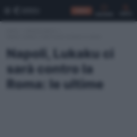
CONSIGLI
CERCA
Home
/
Infortuni serie A
/
Napoli, Lukaku ci sarà contro la Roma: le ultime
Napoli, Lukaku ci
sarà contro la
Roma: le ultime