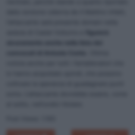
rientrato, perché stando a quanto riportato
dalla versione odierna de
Il Mattino
infatti,
l’attaccante sarà presente domani nella
seduta di Castel Volturno e
figurerà
sicuramente anche nella lista dei
convocati di Antonio Conte
. Ottima
notizia anche per tutti i fantallenatori che
lo hanno acquistato quindi, che possono
coltivare la speranza di guadagnare punti
extra. L’attaccante dovrebbe essere, come
al solito, nell’undici titolare.
Post Views:
1.193