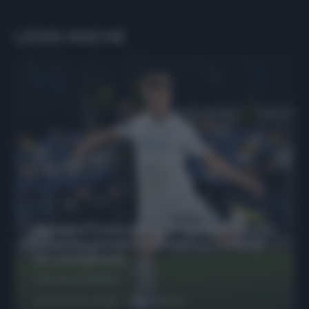
LEGGI ANCHE
Protetto: Fantacalcio, Hojlund e Lukaku
possono giocare insieme? Le variabili
da considerare
Francesco Pipitone
29 Dicembre 2025
6
minuti