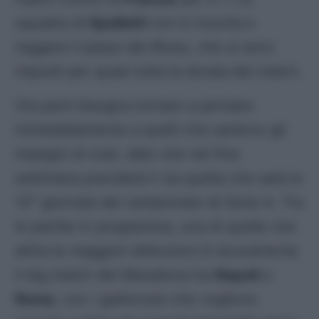
squadra di
Spalletti
non è riuscita a
reggere il passo dei Blues, che si sono
imposti per quasi tutta la durata del match.
Ora però bisogna tornare a pensare
immediatamente a quelli che saranno gli
impegni di club, dato che nel fine
settimana prenderà il via quella che sarà la
13° giornata del campionato di Serie A. Tra
le partite in programma, una di quelle che
attira le maggiori attenzioni è sicuramente
il big match del Maradona tra
Napoli
e
Roma
, con i giallorossi che vogliono