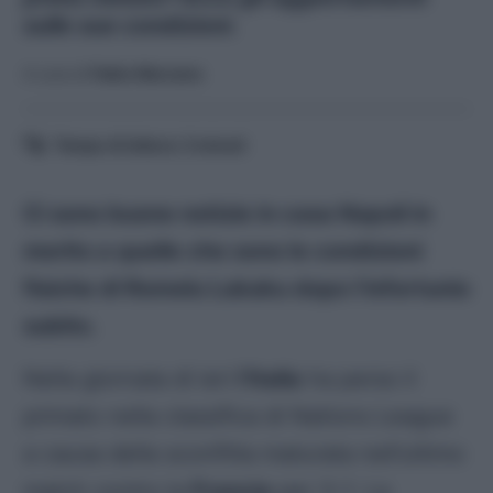
sulle sue condizioni.
A cura di
Fabio Marzano
Tempo di lettura:
3
minuti
Ci sono buone notizie in casa Napoli in
merito a quelle che sono le condizioni
fisiche di Romelu Lukaku dopo l’infortunio
subito.
Nella giornata di ieri
l’Italia
ha perso il
primato nella classifica di Nations League
a causa della sconfitta maturata nell’ultimo
match contro la
Francia
per 3-1. La