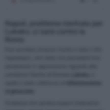
Napoli, problema rientrato per
Lukaku: ci sarà contro la
Roma
Può sorridere Antonio Conte e tutto il tifo
napoletano, che nelle ore precedenti era
seriamente in apprensione riguardo alle
condizioni fisiche di Romelu
Lukaku
, il
quale è stato vittima di un
‘infiammazione
al ginocchio
.
Problema che sembra essere totalmente