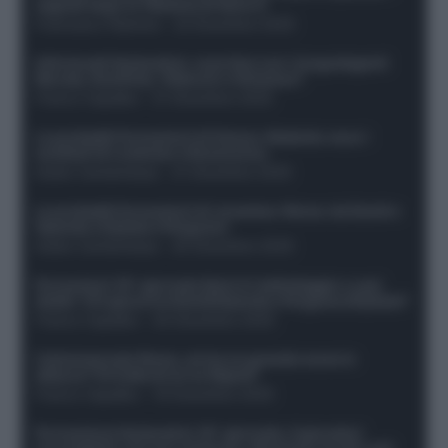
segnali dopo la 16esima di Serie A
Francesco Pipitone
-
22 Dicembre 2025
Infortunati fantacalcio: cosa fare con i lungodegenti
Morata, Dumfries, Vlahovic e Gimenez?
Franco Capalbo
-
21 Dicembre 2025
Le probabili formazioni di Genoa-Atalanta: ecco i
sostituti di Lookman e Kossounou
Guido Cantamessa
-
21 Dicembre 2025
Le probabili formazioni di Juventus-Roma: da David e
Openda a Dybala e Ferguson
Guido Cantamessa
-
20 Dicembre 2025
Formazioni 16^ giornata Serie A: ballottaggio e casi
dubbi. Chi gioca tra David/Openda e Ferguson/Dybala?
Franco Capalbo
-
20 Dicembre 2025
Calciomercato Roma, arriva un grande nome in
attacco? Si tratta di un ex Napoli!
Franco Capalbo
-
19 Dicembre 2025
Formazione fantacalcio 16^ giornata: 4 giocatori