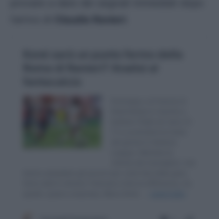
provare a dare dei segnali immediati dopo
l’arrivo di
Claudio Ranieri
.