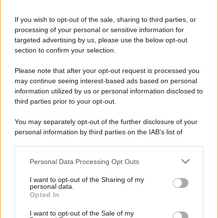
If you wish to opt-out of the sale, sharing to third parties, or
processing of your personal or sensitive information for
targeted advertising by us, please use the below opt-out
section to confirm your selection.
Please note that after your opt-out request is processed you
may continue seeing interest-based ads based on personal
information utilized by us or personal information disclosed to
third parties prior to your opt-out.
Protetto: Fantacalcio, cosa fare con
You may separately opt-out of the further disclosure of your
Kean e Openda: i segnali dopo la
personal information by third parties on the IAB’s list of
16esima di Serie A
downstream participants.
Francesco Pipitone
Personal Data Processing Opt Outs
This information may also be disclosed by us to third parties
22 Dicembre 2025
5
minuti
on the IAB’s List of Downstream Participants that may further
I want to opt-out of the Sharing of my
disclose it to other third parties.
personal data.
Opted In
Please note that this website/app uses one or more Google
services and may gather and store information including but
I want to opt-out of the Sale of my