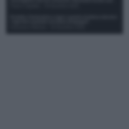
sconsigliati e da non schierare. Rischiano brutti voti!
Franco Capalbo
-
19 Dicembre 2025
Protetto: Fantacalcio e rigori: quanto incidono davvero
i rigoristi e quando conviene strapagarli
Francesco Pipitone
-
19 Dicembre 2025