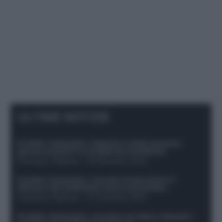
ULTIME NOTIZIE
Protetto: Fantacalcio, Hojlund e Lukaku possono
giocare insieme? Le variabili da considerare
Francesco Pipitone
-
29 Dicembre 2025
Protetto: Fantacalcio, mercato di riparazione: 5
difensori dal rendimento sicuro da prendere
Francesco Pipitone
-
27 Dicembre 2025
Protetto: Fantacalcio, cosa fare con Kean e Openda: i