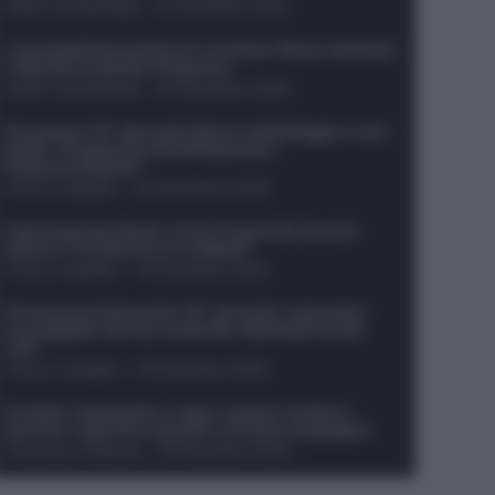
Guido Cantamessa
-
21 Dicembre 2025
Le probabili formazioni di Juventus-Roma: da David
e Openda a Dybala e Ferguson
Guido Cantamessa
-
20 Dicembre 2025
Formazioni 16^ giornata Serie A: ballottaggio e casi
dubbi. Chi gioca tra David/Openda e
Ferguson/Dybala?
Franco Capalbo
-
20 Dicembre 2025
Calciomercato Roma, arriva un grande nome in
attacco? Si tratta di un ex Napoli!
Franco Capalbo
-
19 Dicembre 2025
Formazione fantacalcio 16^ giornata: 4 giocatori
sconsigliati e da non schierare. Rischiano brutti
voti!
Franco Capalbo
-
19 Dicembre 2025
Protetto: Fantacalcio e rigori: quanto incidono
davvero i rigoristi e quando conviene strapagarli
Francesco Pipitone
-
19 Dicembre 2025