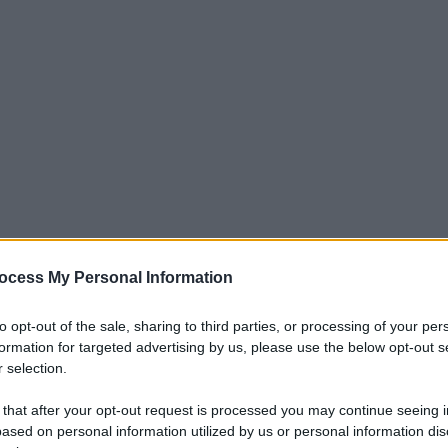
nteresse la pista che porta ad Alvaro
ocess My Personal Information
otrebbe tornare in Italia.
to opt-out of the sale, sharing to third parties, or processing of your per
con le antagoniste che al contrario,
formation for targeted advertising by us, please use the below opt-out s
 selection.
l chiaro obiettivo di tornare ad essere
 that after your opt-out request is processed you may continue seeing i
Juve e Napoli, che stanno riducendo
ased on personal information utilized by us or personal information dis
 vogliono provare ad arrivare in vetta.