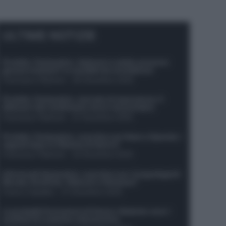
ULTIME NOTIZIE
Protetto: Fantacalcio, Hojlund e Lukaku possono
giocare insieme? Le variabili da considerare
Francesco Pipitone
-
29 Dicembre 2025
Protetto: Fantacalcio, mercato di riparazione: 5
difensori dal rendimento sicuro da prendere
Francesco Pipitone
-
27 Dicembre 2025
Protetto: Fantacalcio, cosa fare con Kean e Openda: i
segnali dopo la 16esima di Serie A
Francesco Pipitone
-
22 Dicembre 2025
Infortunati fantacalcio: cosa fare con i lungodegenti
Morata, Dumfries, Vlahovic e Gimenez?
Franco Capalbo
-
21 Dicembre 2025
Le probabili formazioni di Genoa-Atalanta: ecco i
sostituti di Lookman e Kossounou