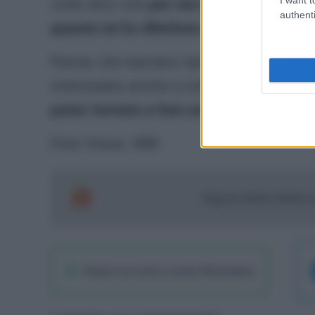
volte dico che
per me ci sono momenti d
authenti
questo mi fa riflettere molto”.
Parole che lasciano ben sperare tutto i
interessare anche a tutti i
fantallenator
poter tornare a fare un asta di mercat
Post Views:
999
Segui le ultime notizie 
Seguici sul nostro canale WhatsaApp