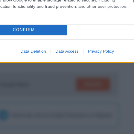
ifficili in Spagna, a volte è complicato e
cation functionality and fraud prevention, and other user protection.
l popolo milanista e che potrebbero
CONFIRM
i
, i quali hanno la
concreta possibilità di
o per Alvaro Morata
.
Data Deletion
Data Access
Privacy Policy
SEGUICI
su Google News!
Unisciti alla chat di Consigli Fantacalcio su Telegram