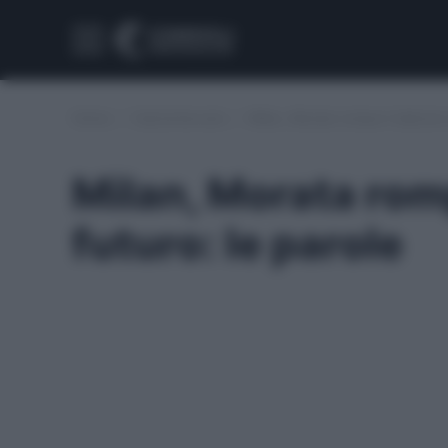
Home
/
Calciomercato
/
Milan, Morata rompe il silenzio 
Milan, Morata romp
futuro: le parole