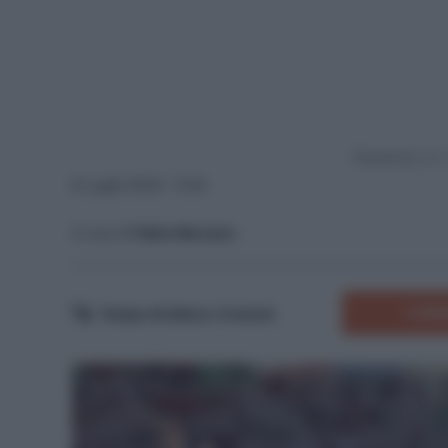
Powered by
8 Luglio 2024 - 9:20
A cura di
Fabio Marzano
COMM
Tempo di lettura:
4
minuti