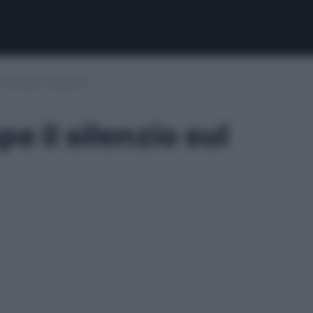
sul futuro: le parole
e il silenzio sul