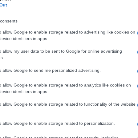
Out
consents
 desiderio di lasciare il calcio spagnolo,
o allow Google to enable storage related to advertising like cookies on
ha iniziato a muovere i primi passi in
evice identifiers in apps.
, lo stesso Morata ha voluto rompere il
o allow my user data to be sent to Google for online advertising
s.
o che potrebbe essere il suo destino.
to allow Google to send me personalized advertising.
na per me è difficile…”
o allow Google to enable storage related to analytics like cookies on
evice identifiers in apps.
rilasciato delle dichiarazioni ai microfoni
nto anche al post social condiviso qualche
o allow Google to enable storage related to functionality of the website
terno ai Colchoneros.
o allow Google to enable storage related to personalization.
so dal profondo del mio cuore, ma tante
o allow Google to enable storage related to security, including