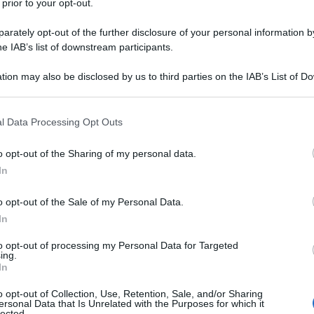
 prior to your opt-out.
are e proprio per questo si stanno
rately opt-out of the further disclosure of your personal information by
he IAB’s list of downstream participants.
e portate a termine. Una di queste è
tion may also be disclosed by us to third parties on the IAB’s List of 
 spagnolo
Alvaro Morata
, in piena lotta per
 that may further disclose it to other third parties.
 ma che al tempo stesso continua a pensare
 that this website/app uses one or more Google services and may gath
l Data Processing Opt Outs
including but not limited to your visit or usage behaviour. You may click 
 to Google and its third-party tags to use your data for below specifi
o opt-out of the Sharing of my personal data.
ogle consent section.
In
o opt-out of the Sale of my Personal Data.
In
to opt-out of processing my Personal Data for Targeted
ing.
In
o opt-out of Collection, Use, Retention, Sale, and/or Sharing
ersonal Data that Is Unrelated with the Purposes for which it
lected.