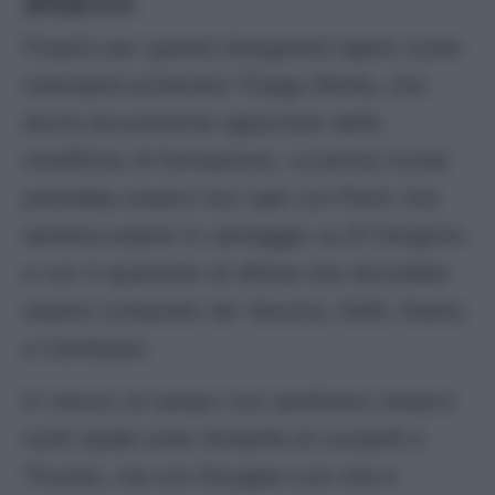
attacco
Proprio per questo bisognerà capire come
intenderà schierarsi Thiago Motta, che
dovrà sicuramente apportare delle
modifiche di formazione. La prima novità
potrebbe esserci tra i pali con Perin che
sembra essere in vantaggio su Di Gregorio
e con il quartetto di difesa che dovrebbe
essere composto da: Savona, Gatti, Kalulu
e Cambiaso.
In mezzo al campo non sembrano esserci
molti dubbi sulle titolarità di Locatelli e
Thuram, ma con Douglas Luiz che è