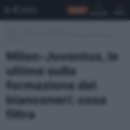
CONSIGLI
CERCA
Home
/
Serie A
/
Juventus
/
Milan-Juventus, le ultime sulla formazione dei bianconeri:
cosa filtra
Milan-Juventus, le
ultime sulla
formazione dei
bianconeri: cosa
filtra