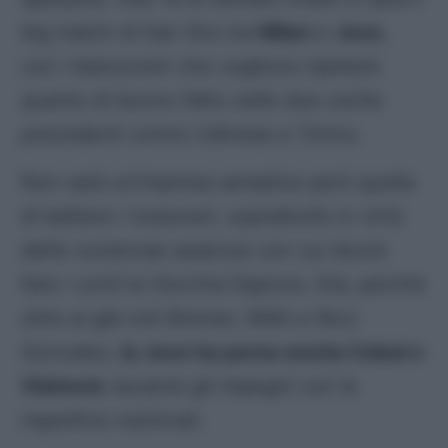
big match di San Siro tra
Milan
e
Juve
,
con i bianconeri che vogliono ripetere
quanto di buono fatto nelle due uscite
precedenti contro Udinese e Torino.
Non sarà un’impresa semplice però quella
di battere i rossoneri, soprattutto in virtù
delle numerose assenze con cui dovrà
fare i conti la Vecchia Signora. Già, perchè
oltre ai già noti Bremer, Milik e Nico
Gonzalez,
la Juve ha perso anche Cabal e
Vlahovic
durante gli impegni con le
rispettive nazionali.