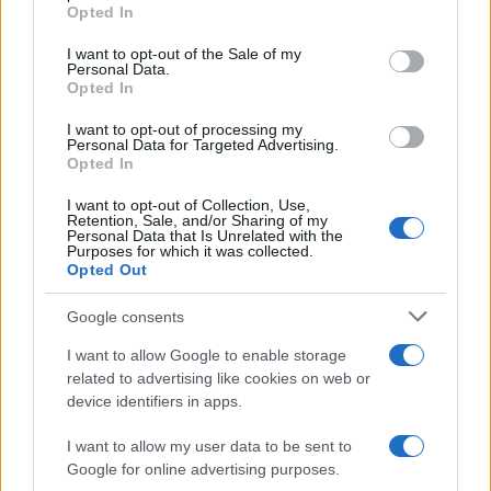
Opted In
Please note that this website/app uses one or more Google
services and may gather and store information including but
I want to opt-out of the Sale of my
Personal Data.
not limited to your visit or usage behaviour. You may click to
Opted In
grant or deny consent to Google and its third-party tags to
use your data for below specified purposes in below Google
I want to opt-out of processing my
consent section.
Personal Data for Targeted Advertising.
Opted In
I want to opt-out of Collection, Use,
Retention, Sale, and/or Sharing of my
Personal Data that Is Unrelated with the
Purposes for which it was collected.
Opted Out
Infortunati fantacalcio: cosa fare con i
lungodegenti Morata, Dumfries,
Google consents
Vlahovic e Gimenez?
I want to allow Google to enable storage
Franco Capalbo
related to advertising like cookies on web or
device identifiers in apps.
21 Dicembre 2025
4
minuti
I want to allow my user data to be sent to
Google for online advertising purposes.