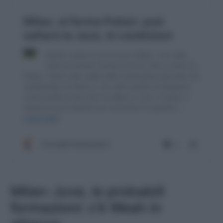
Milan-Juve, le probabili
formazioni: c’è Weah in