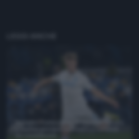
LEGGI ANCHE
Protetto: Fantacalcio, Hojlund e Lukaku
possono giocare insieme? Le variabili
da considerare