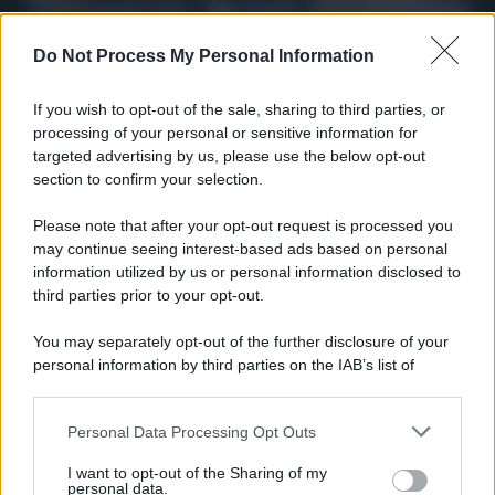
27 Dicembre 2025
3
minuti
Do Not Process My Personal Information
If you wish to opt-out of the sale, sharing to third parties, or
processing of your personal or sensitive information for
targeted advertising by us, please use the below opt-out
section to confirm your selection.
Please note that after your opt-out request is processed you
may continue seeing interest-based ads based on personal
information utilized by us or personal information disclosed to
third parties prior to your opt-out.
Protetto: Fantacalcio, cosa fare con
You may separately opt-out of the further disclosure of your
Kean e Openda: i segnali dopo la
personal information by third parties on the IAB’s list of
16esima di Serie A
downstream participants.
Francesco Pipitone
Personal Data Processing Opt Outs
This information may also be disclosed by us to third parties
22 Dicembre 2025
5
minuti
on the IAB’s List of Downstream Participants that may further
I want to opt-out of the Sharing of my
disclose it to other third parties.
personal data.