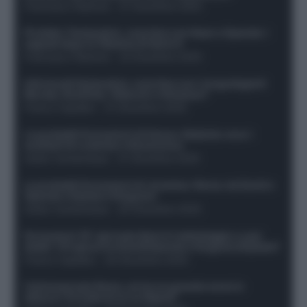
Francesco Pipitone
-
27 Dicembre 2025
Protetto: Fantacalcio, cosa fare con Kean e Openda: i
segnali dopo la 16esima di Serie A
Francesco Pipitone
-
22 Dicembre 2025
Infortunati fantacalcio: cosa fare con i lungodegenti
Morata, Dumfries, Vlahovic e Gimenez?
Franco Capalbo
-
21 Dicembre 2025
Le probabili formazioni di Genoa-Atalanta: ecco i
sostituti di Lookman e Kossounou
Guido Cantamessa
-
21 Dicembre 2025
Le probabili formazioni di Juventus-Roma: da David e
Openda a Dybala e Ferguson
Guido Cantamessa
-
20 Dicembre 2025
Formazioni 16^ giornata Serie A: ballottaggio e casi
dubbi. Chi gioca tra David/Openda e Ferguson/Dybala?
Franco Capalbo
-
20 Dicembre 2025
Calciomercato Roma, arriva un grande nome in
attacco? Si tratta di un ex Napoli!