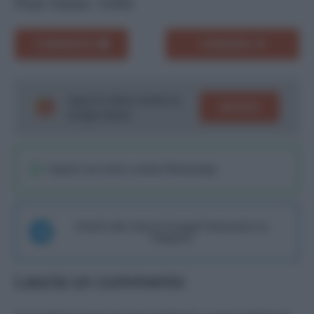
Post Views:
1.044
COMMENTA
CONDIVIDI
Segui le ultime notizie su
SEGUICI
Google News!
Seguici sul nostro canale WhatsaApp
Unisciti alla chat di Consigli Fantacalcio su
Telegram
Lascia un commento