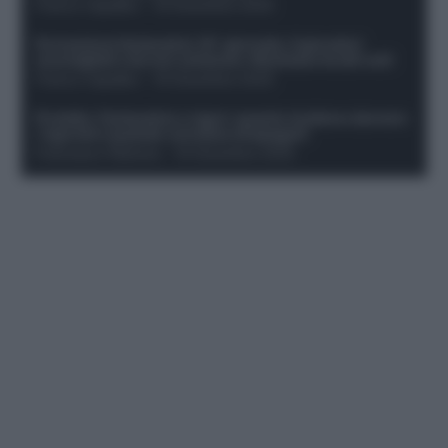
Franco Capalbo
-
19 Dicembre 2025
Formazione fantacalcio 16^ giornata: 4 giocatori
sconsigliati e da non schierare. Rischiano brutti voti!
Franco Capalbo
-
19 Dicembre 2025
Protetto: Fantacalcio e rigori: quanto incidono davvero
i rigoristi e quando conviene strapagarli
Francesco Pipitone
-
19 Dicembre 2025