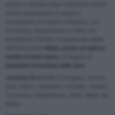
pronto e rientrare dopo l’infortunio subito.
Grandi cambiamenti ci saranno
sicuramente nel reparto offensivo, con
Conceicao, Koopmeiners e Yildiz che
dovrebbero formare il tridente alle spalle
dell’unica punta
Weah, pronto ad agire in
qualità di falso nueve
. Di seguito la
probabile formazione della Juve
.
Juventus (4-2-3-1)
: Di Gregorio; Savona,
Gatti, Kalulu, Cambiaso; Locatelli, Thuram;
Conceicao, Koopmeiners, Yildiz; Weah. All.
Motta