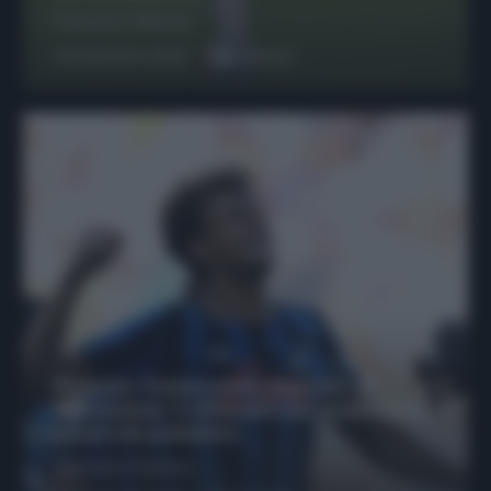
Francesco Pipitone
29 Dicembre 2025
6
minuti
Protetto: Fantacalcio, mercato di
riparazione: 5 difensori dal rendimento
sicuro da prendere
Francesco Pipitone