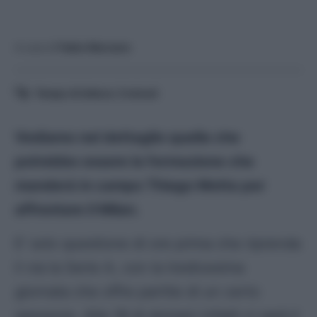
A cura di
Fabio Marzano
Tempo di lettura:
3
minuti
Vediamo nel dettaglio quella che
potrebbe essere la formazione che
manderà in campo Thiago Motta per
affrontare il Milan.
E’ solo questione di ore prima che riprenda
il via la Serie A, con la tredicesima
giornata che offre partite di un certo
spessore. Alle 18 di domani infatti ci sarà il