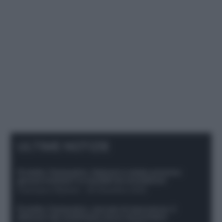
ULTIME NOTIZIE
Protetto: Fantacalcio, Hojlund e Lukaku possono
giocare insieme? Le variabili da considerare
Francesco Pipitone
-
29 Dicembre 2025
Protetto: Fantacalcio, mercato di riparazione: 5
difensori dal rendimento sicuro da prendere