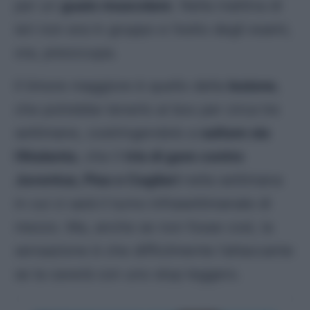
per un
guaio muscolare
. Nella mattina di
ieri non era in gruppo e l’esito degli esami,
ora, preoccupa.
Il timore maggiore è quello della
lesione
,
che potrebbe tenerlo ai box per circa tre
settimane, costringendolo a
saltare sia
l’Atalanta
, che il
tris di gare contro
Juventus, Pisa e Cagliari
nella settimana
in cui ci sarà il turno infrasettimanale di
mezzo. Ma, anche se non fosse così, la
sensazione è che difficilmente l’attaccante
se la caverà con uno stop leggero.