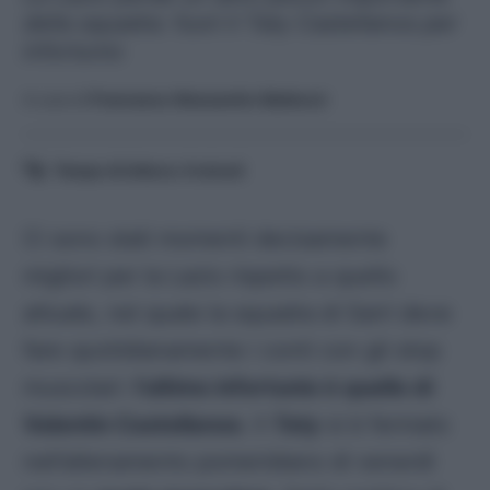
della squadra: fuori il Taty Castellanos per
infortunio
A cura di
Francesco Alessandro Balducci
Tempo di lettura:
4
minuti
Ci sono stati momenti decisamente
migliori per la Lazio rispetto a quello
attuale, nel quale la squadra di Sarri deve
fare quotidianamente i conti con gli stop
muscolari:
l’ultimo infortunio è quello di
Valentin Castellanos
. Il
Taty
si è fermato
nell’allenamento pomeridiano di venerdì