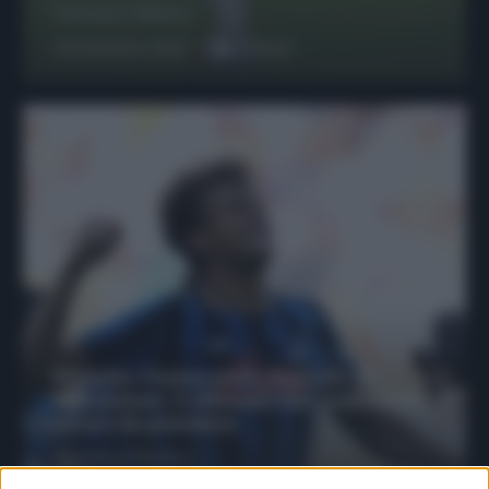
Francesco Pipitone
29 Dicembre 2025
6
minuti
Protetto: Fantacalcio, mercato di
riparazione: 5 difensori dal rendimento
sicuro da prendere
Francesco Pipitone