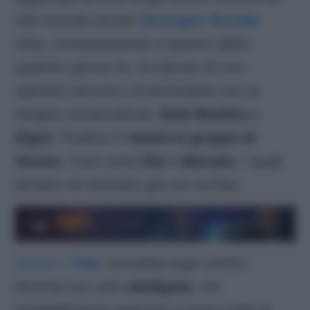
che include anche
Zaccagni
,
Rovella
(che, contrariamente a quanto detto
qualche giorno fa, ha deciso di non
operarsi ancora e di procedere con la
terapia conservativa),
Dele-Bashiru
e
Gigot
. Positivo il
rientro in gruppo di
Vecino
. Così come
Dia
e
Marusic
, i quali
tentano di rientrare già con la Dea.
Senza il
Taty
, la scelta sugli uomini
diventa non solo
obbligata
, ma
probabilmente neanche ci sono tutte le