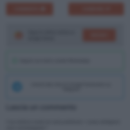
COMMENTA
CONDIVIDI
Segui le ultime notizie su
SEGUICI
Google News!
Seguici sul nostro canale WhatsaApp
Unisciti alla chat di Consigli Fantacalcio su
Telegram
Lascia un commento
Il tuo indirizzo email non sarà pubblicato.
I campi obbligatori
sono contrassegnati
*