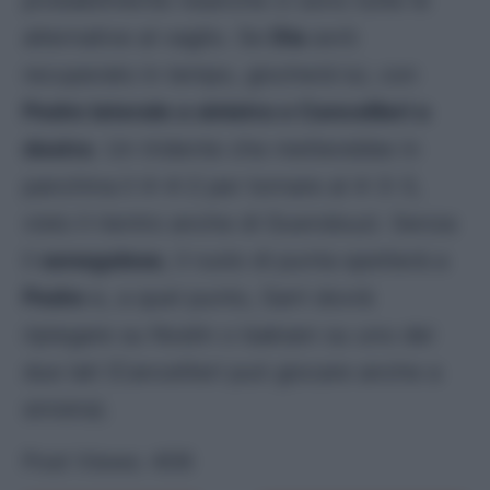
alternative al vaglio. Se
Dia
avrò
recuperato in tempo, giocherà lui, con
Pedro laterale a sinistra e Cancellieri a
destra
. Un tridente che metterebbe in
panchina il 4-4-2 per tornare al 4-3-3,
visto il rientro anche di Guendouzi. Senza
il
senegalese
, il ruolo di punta spetterà a
Pedro
e, a quel punto, Sarri dovrà
ripiegare su Noslin o Isaksen su uno dei
due lati (Cancellieri può giocare anche a
sinistra).
Post Views:
406