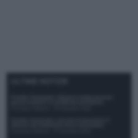
ULTIME NOTIZIE
Protetto: Fantacalcio, Hojlund e Lukaku possono
giocare insieme? Le variabili da considerare
Francesco Pipitone
-
29 Dicembre 2025
Protetto: Fantacalcio, mercato di riparazione: 5
difensori dal rendimento sicuro da prendere
Francesco Pipitone
-
27 Dicembre 2025