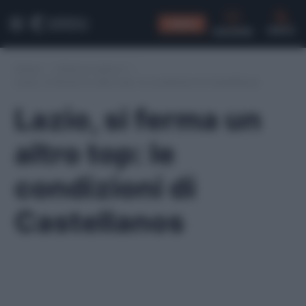
CONSIGLI
CERCA
Home
/
Infortuni serie A
/
Lazio, si ferma un altro top: le condizioni di Castellanos
Lazio, si ferma un
altro top: le
condizioni di
Castellanos