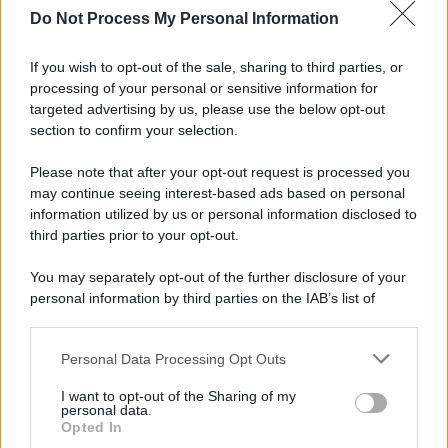
27 Dicembre 2025
3
minuti
Do Not Process My Personal Information
If you wish to opt-out of the sale, sharing to third parties, or
processing of your personal or sensitive information for
targeted advertising by us, please use the below opt-out
section to confirm your selection.
Please note that after your opt-out request is processed you
may continue seeing interest-based ads based on personal
information utilized by us or personal information disclosed to
third parties prior to your opt-out.
You may separately opt-out of the further disclosure of your
personal information by third parties on the IAB’s list of
Protetto: Fantacalcio, cosa fare con
downstream participants.
Kean e Openda: i segnali dopo la
16esima di Serie A
Personal Data Processing Opt Outs
This information may also be disclosed by us to third parties
Francesco Pipitone
on the IAB’s List of Downstream Participants that may further
I want to opt-out of the Sharing of my
disclose it to other third parties.
22 Dicembre 2025
5
minuti
personal data.
Opted In
Please note that this website/app uses one or more Google