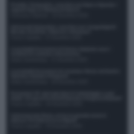
Protetto: Fantacalcio, cosa fare con Kean e Openda: i
segnali dopo la 16esima di Serie A
Francesco Pipitone
-
22 Dicembre 2025
Infortunati fantacalcio: cosa fare con i lungodegenti
Morata, Dumfries, Vlahovic e Gimenez?
Franco Capalbo
-
21 Dicembre 2025
Le probabili formazioni di Genoa-Atalanta: ecco i
sostituti di Lookman e Kossounou
Guido Cantamessa
-
21 Dicembre 2025
Le probabili formazioni di Juventus-Roma: da David e
Openda a Dybala e Ferguson
Guido Cantamessa
-
20 Dicembre 2025
Formazioni 16^ giornata Serie A: ballottaggio e casi
dubbi. Chi gioca tra David/Openda e Ferguson/Dybala?
Franco Capalbo
-
20 Dicembre 2025
Calciomercato Roma, arriva un grande nome in
attacco? Si tratta di un ex Napoli!
Franco Capalbo
-
19 Dicembre 2025