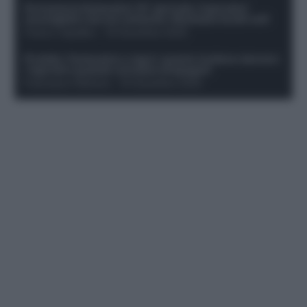
Formazione fantacalcio 16^ giornata: 4 giocatori
sconsigliati e da non schierare. Rischiano brutti voti!
Franco Capalbo
-
19 Dicembre 2025
Protetto: Fantacalcio e rigori: quanto incidono davvero
i rigoristi e quando conviene strapagarli
Francesco Pipitone
-
19 Dicembre 2025