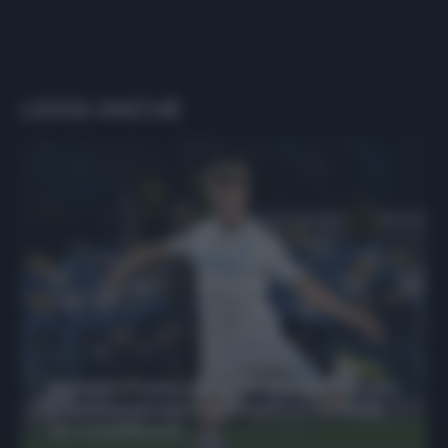
LEGGI ANCHE
Protetto: Fantacalcio, Hojlund e Lukaku
possono giocare insieme? Le variabili
da considerare