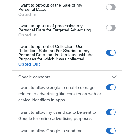
services and may gather and store information including but
I want to opt-out of the Sale of my
Personal Data.
not limited to your visit or usage behaviour. You may click to
Opted In
grant or deny consent to Google and its third-party tags to
use your data for below specified purposes in below Google
I want to opt-out of processing my
consent section.
Personal Data for Targeted Advertising.
Opted In
I want to opt-out of Collection, Use,
Retention, Sale, and/or Sharing of my
Personal Data that Is Unrelated with the
Purposes for which it was collected.
Opted Out
Google consents
Infortunati fantacalcio: cosa fare con i
lungodegenti Morata, Dumfries,
I want to allow Google to enable storage
Vlahovic e Gimenez?
related to advertising like cookies on web or
Franco Capalbo
device identifiers in apps.
21 Dicembre 2025
4
minuti
I want to allow my user data to be sent to
Google for online advertising purposes.
I want to allow Google to send me