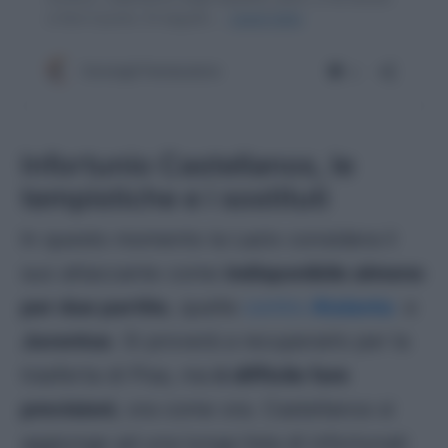
Infortunio Castellanos, le
tempistiche e i sostituti
In questo momento la Lazio considera il
suo attaccante come
indisponibile almeno
per due partite
, quelle
contro
Atalanta
e
Juventus
. Si proverà a recuperarlo per la
trasferta di Pisa, ma
è difficile fare
previsioni
, ora come ora. Castellanos si
aggiunge ad una lunga lista di infortunati