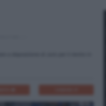
re a disposizione di Juric per il rientro in
ENTA
CONDIVIDI