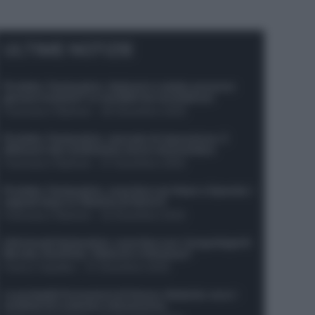
ULTIME NOTIZIE
Protetto: Fantacalcio, Hojlund e Lukaku possono
giocare insieme? Le variabili da considerare
Francesco Pipitone
-
29 Dicembre 2025
Protetto: Fantacalcio, mercato di riparazione: 5
difensori dal rendimento sicuro da prendere
Francesco Pipitone
-
27 Dicembre 2025
Protetto: Fantacalcio, cosa fare con Kean e Openda: i
segnali dopo la 16esima di Serie A
Francesco Pipitone
-
22 Dicembre 2025
Infortunati fantacalcio: cosa fare con i lungodegenti
Morata, Dumfries, Vlahovic e Gimenez?
Franco Capalbo
-
21 Dicembre 2025
Le probabili formazioni di Genoa-Atalanta: ecco i
sostituti di Lookman e Kossounou