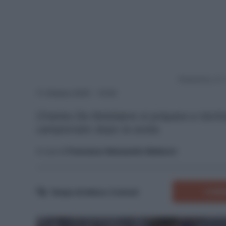
Powered by
11 Ottobre 2025 - 13:00
Charles De Ketelaere si prepara a rientra
campionato dopo la sosta.
A cura di
Francesco Alessandro Balducci
COMM
Tempo di lettura:
3
minuti