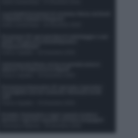
Guido Cantamessa
-
21 Dicembre 2025
Le probabili formazioni di Juventus-Roma: da David
e Openda a Dybala e Ferguson
Guido Cantamessa
-
20 Dicembre 2025
Formazioni 16^ giornata Serie A: ballottaggio e casi
dubbi. Chi gioca tra David/Openda e
Ferguson/Dybala?
Franco Capalbo
-
20 Dicembre 2025
Calciomercato Roma, arriva un grande nome in
attacco? Si tratta di un ex Napoli!
Franco Capalbo
-
19 Dicembre 2025
Formazione fantacalcio 16^ giornata: 4 giocatori
sconsigliati e da non schierare. Rischiano brutti
voti!
Franco Capalbo
-
19 Dicembre 2025
Protetto: Fantacalcio e rigori: quanto incidono
davvero i rigoristi e quando conviene strapagarli
Francesco Pipitone
-
19 Dicembre 2025