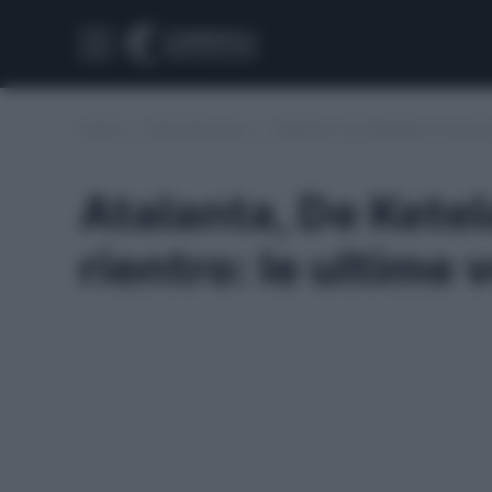
Home
/
Calciomercato
/
Atalanta, De Ketelaere è pronto 
Atalanta, De Ketel
rientro: le ultime 