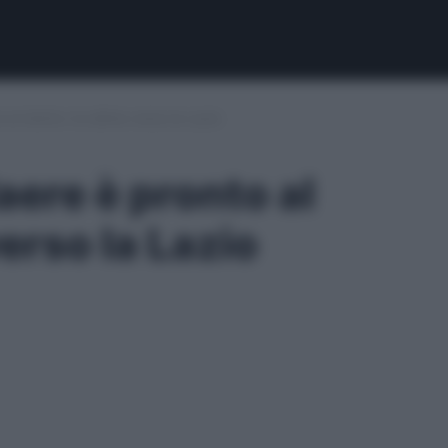
al rientro: le ultime verso la Lazio
aere è pronto al
verso la Lazio