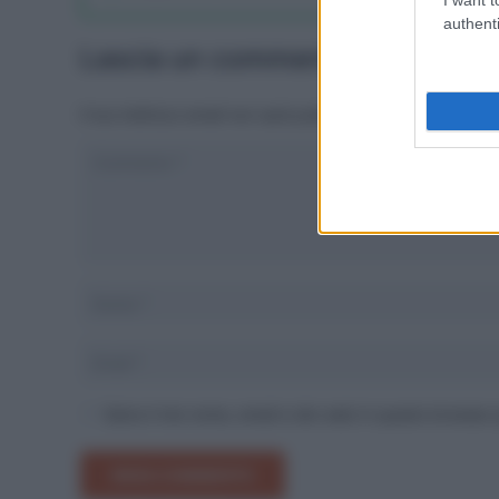
authenti
Lascia un commento
Il tuo indirizzo email non sarà pubblicato.
I campi obbliga
Salva il mio nome, email e sito web in questo browser
INVIA COMMENTO