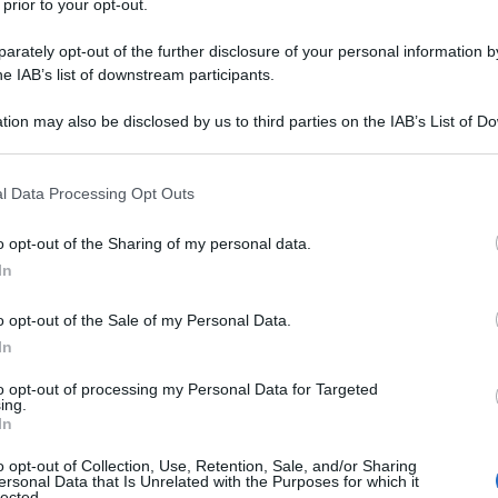
 prior to your opt-out.
vederlo in campo lunedì in occasione di
rately opt-out of the further disclosure of your personal information by
he IAB’s list of downstream participants.
e per Garcia contro il Galles, a Cardiff,
tion may also be disclosed by us to third parties on the IAB’s List of 
 that may further disclose it to other third parties.
lanta-Lazio
di domenica alle 18:00. La
 that this website/app uses one or more Google services and may gath
cuperare
lui e tanti altri indisponibili
l Data Processing Opt Outs
including but not limited to your visit or usage behaviour. You may click 
iancocelesti.
 to Google and its third-party tags to use your data for below specifi
o opt-out of the Sharing of my personal data.
ogle consent section.
In
ro di De Ketelaere e Hien
o opt-out of the Sale of my Personal Data.
In
to opt-out of processing my Personal Data for Targeted
ing.
In
Juric
p’er la sfida contro la Lazio, tutto
o opt-out of Collection, Use, Retention, Sale, and/or Sharing
ersonal Data that Is Unrelated with the Purposes for which it
 titolare. Sarà una delle due scelte alle
lected.