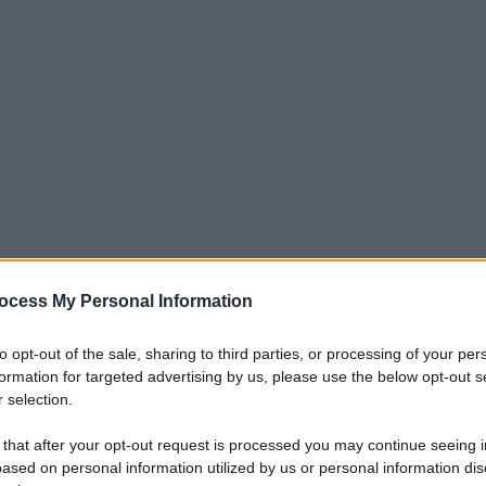
ocess My Personal Information
to opt-out of the sale, sharing to third parties, or processing of your per
 Ketelaere
, uno dei
tanti infortunati
che
formation for targeted advertising by us, please use the below opt-out s
ntro il Como e che ora si prepara al
 selection.
onale perché aveva comunque dato
segnali
 that after your opt-out request is processed you may continue seeing i
ani. Ed ora la speranza, sia del
Belgio
che
ased on personal information utilized by us or personal information dis