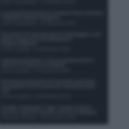
Guido Cantamessa
-
21 Dicembre 2025
Le probabili formazioni di Juventus-Roma: da David
e Openda a Dybala e Ferguson
Guido Cantamessa
-
20 Dicembre 2025
Formazioni 16^ giornata Serie A: ballottaggio e casi
dubbi. Chi gioca tra David/Openda e
Ferguson/Dybala?
Franco Capalbo
-
20 Dicembre 2025
Calciomercato Roma, arriva un grande nome in
attacco? Si tratta di un ex Napoli!
Franco Capalbo
-
19 Dicembre 2025
Formazione fantacalcio 16^ giornata: 4 giocatori
sconsigliati e da non schierare. Rischiano brutti
voti!
Franco Capalbo
-
19 Dicembre 2025
Protetto: Fantacalcio e rigori: quanto incidono
davvero i rigoristi e quando conviene strapagarli
Francesco Pipitone
-
19 Dicembre 2025