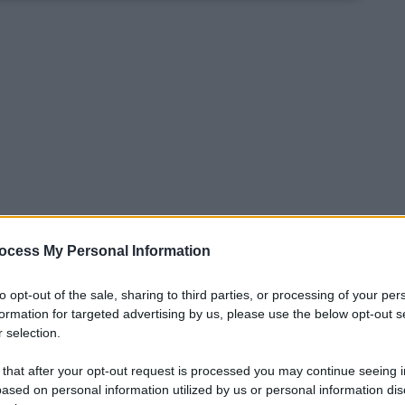
ocess My Personal Information
to opt-out of the sale, sharing to third parties, or processing of your per
formation for targeted advertising by us, please use the below opt-out s
ndicesima giornata di Serie A è il derby tra
 selection.
educi dal pareggio casalingo in Champions
 that after your opt-out request is processed you may continue seeing i
quanto riguarda il campionato, Vlahovic e
ased on personal information utilized by us or personal information dis