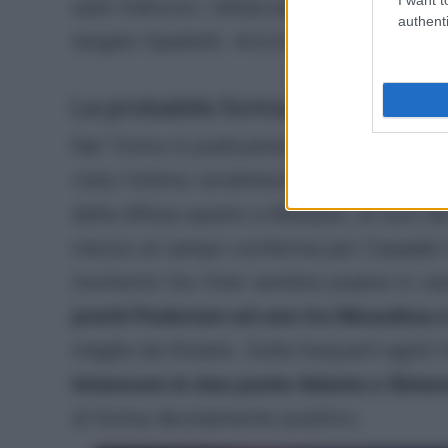
sarà Vlahovic; l’attaccante sembra ormai
authenti
targato Spalletti. Ancora panchina per D
La probabile formazione del Tor
Nel Torino è praticamente recuperato Isr
visto l’ottimo rendimento avuto da quand
della difesa spazio a Maripan; ai suoi la
mezzo al campo conferma per Casadei men
momento l’ex Inter sembra essere in vant
pronti Pedersen ed uno tra Nkounkou 
maglia da titolare. Sulla trequarti agirà 
innescare le due punte Adams e Sime
di forma decisamente positivo.