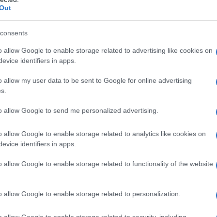
Out
consents
o allow Google to enable storage related to advertising like cookies on
evice identifiers in apps.
la Juventus
o allow my user data to be sent to Google for online advertising
lahovic e Locatelli
usciti non al meglio
s.
iocare, dal primo, nel derby. In porta
to allow Google to send me personalized advertising.
l reparto difensivo; ai lati dell’azzurro
o allow Google to enable storage related to analytics like cookies on
ato di trovarsi molto bene in questo
evice identifiers in apps.
con, al suo fianco, uno tra McKennie e
o allow Google to enable storage related to functionality of the website
Per quanto riguarda le corsie spazio,
ic che dovranno svolgere le due fasi di
o allow Google to enable storage related to personalization.
 con, al suo fianco, Conceicao. La punta
o allow Google to enable storage related to security, including