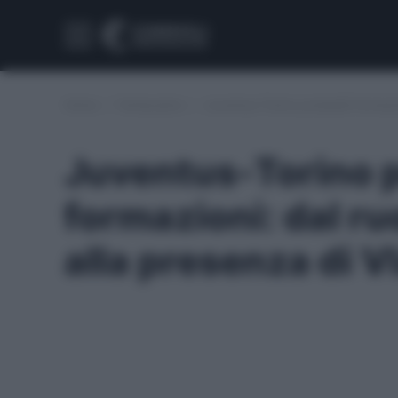
Home
/
Fantacalcio
/
Juventus-Torino probabili formazi
Juventus-Torino p
formazioni: dal r
alla presenza di V