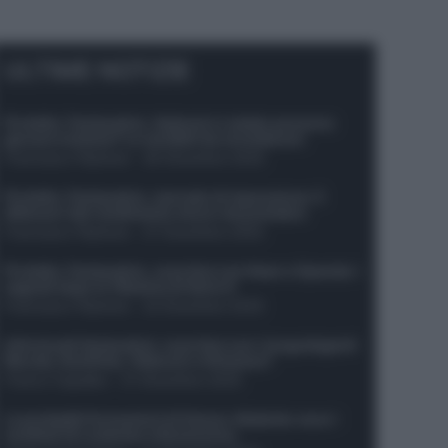
ULTIME NOTIZIE
Protetto: Fantacalcio, Hojlund e Lukaku possono
giocare insieme? Le variabili da considerare
Francesco Pipitone
-
29 Dicembre 2025
Protetto: Fantacalcio, mercato di riparazione: 5
difensori dal rendimento sicuro da prendere
Francesco Pipitone
-
27 Dicembre 2025
Protetto: Fantacalcio, cosa fare con Kean e Openda: i
segnali dopo la 16esima di Serie A
Francesco Pipitone
-
22 Dicembre 2025
Infortunati fantacalcio: cosa fare con i lungodegenti
Morata, Dumfries, Vlahovic e Gimenez?
Franco Capalbo
-
21 Dicembre 2025
Le probabili formazioni di Genoa-Atalanta: ecco i
sostituti di Lookman e Kossounou