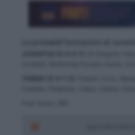
Le probabili formazioni di Juven
JUVENTUS (3-4-2-1)
: Di Gregorio; Ka
Locatelli, McKennie/Thuram, Kostic; Con
TORINO (3-4-1-2)
: Paleari; Coco, Marip
Casadei, Pedersen; Vlasic; Adams, Sim
Post Views:
360
Segui le ultime notizie 