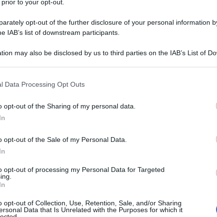
 prior to your opt-out.
utiva per risalire la classifica e provare
 ed Inter-Lazio
. Lato granata, la squadra
rately opt-out of the further disclosure of your personal information by
he IAB’s list of downstream participants.
sto le 5 partite di fila senza sconfitta. I
nfitta di San Siro contro l’Inter, hanno
tion may also be disclosed by us to third parties on the IAB’s List of 
 that may further disclose it to other third parties.
ttivo, in una partita molto sentita, è di
 that this website/app uses one or more Google services and may gath
l Data Processing Opt Outs
 propri tifosi.
Di seguito le probabili
including but not limited to your visit or usage behaviour. You may click 
 to Google and its third-party tags to use your data for below specifi
o opt-out of the Sharing of my personal data.
ogle consent section.
In
o opt-out of the Sale of my Personal Data.
In
to opt-out of processing my Personal Data for Targeted
ing.
In
o opt-out of Collection, Use, Retention, Sale, and/or Sharing
ersonal Data that Is Unrelated with the Purposes for which it
lected.