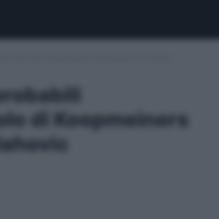
oni: dal ruolo di Koopmeiners alla presenza di Vlahovic
robabili
uolo di Koopmeiners
lahovic