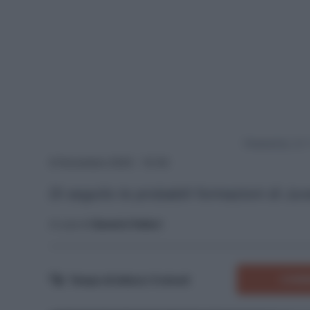
Powered by
8 Novembre 2025 - 10:30
Di seguito le probabili formazioni di Ju
A cura di
Saverio Fattori
COMM
Tempo di lettura:
5
minuti