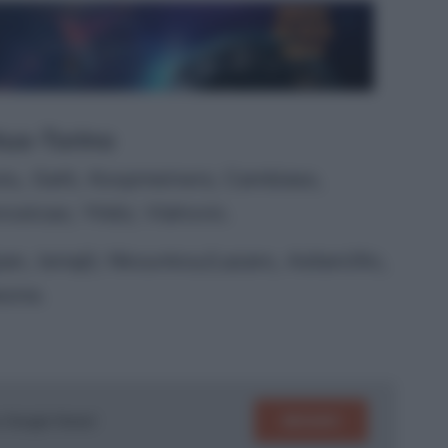
tus-Torino
lulu, Gatti, Koopmeiners; Cambiaso,
ceicao; Yildiz; Vlahovic.
an, Ismajli; Nkounkou/Lazaro, Asllani/Ilic,
eone.
SEGUICI
su Google News!