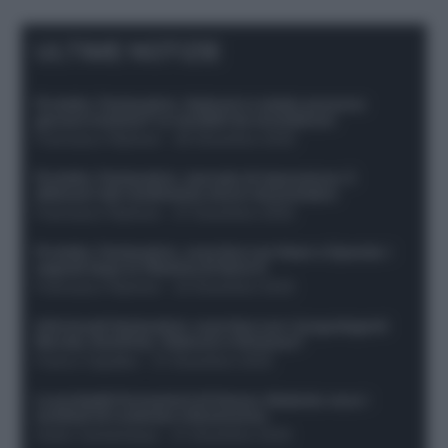
ULTIME NOTIZIE
Protetto: Fantacalcio, Hojlund e Lukaku possono
giocare insieme? Le variabili da considerare
Francesco Pipitone
-
29 Dicembre 2025
Protetto: Fantacalcio, mercato di riparazione: 5
difensori dal rendimento sicuro da prendere
Francesco Pipitone
-
27 Dicembre 2025
Protetto: Fantacalcio, cosa fare con Kean e Openda: i
segnali dopo la 16esima di Serie A
Francesco Pipitone
-
22 Dicembre 2025
Infortunati fantacalcio: cosa fare con i lungodegenti
Morata, Dumfries, Vlahovic e Gimenez?
Franco Capalbo
-
21 Dicembre 2025
Le probabili formazioni di Genoa-Atalanta: ecco i
sostituti di Lookman e Kossounou
Guido Cantamessa
-
21 Dicembre 2025