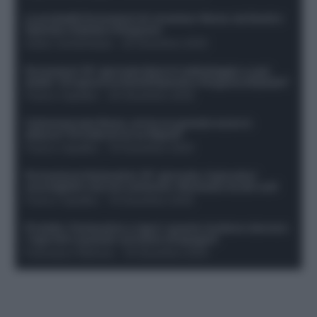
Le probabili formazioni di Juventus-Roma: da David e
Openda a Dybala e Ferguson
Guido Cantamessa
-
20 Dicembre 2025
Formazioni 16^ giornata Serie A: ballottaggio e casi
dubbi. Chi gioca tra David/Openda e Ferguson/Dybala?
Franco Capalbo
-
20 Dicembre 2025
Calciomercato Roma, arriva un grande nome in
attacco? Si tratta di un ex Napoli!
Franco Capalbo
-
19 Dicembre 2025
Formazione fantacalcio 16^ giornata: 4 giocatori
sconsigliati e da non schierare. Rischiano brutti voti!
Franco Capalbo
-
19 Dicembre 2025
Protetto: Fantacalcio e rigori: quanto incidono davvero
i rigoristi e quando conviene strapagarli
Francesco Pipitone
-
19 Dicembre 2025