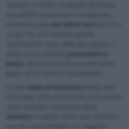
l’esonero di Tudor, ha giocato da titolare
due partite consecutive in campionato,
portando a casa
due ottimi voti
(6,5 e 7) e
un gol. Pur non trovando grande
continuità nel corso della sua carriera, il
serbo ha una discreta
propensione al
bonus
, sia su azione che su palla ferma,
grazie ad un mancino educatissimo.
In tante
leghe di fantacalcio
Kostic sarà
svincolato, visto che ad inizio anno partiva
come semplice comprimario della
Juventus
. A questo punto, può diventare
uno dei centrocampisti con maggiore