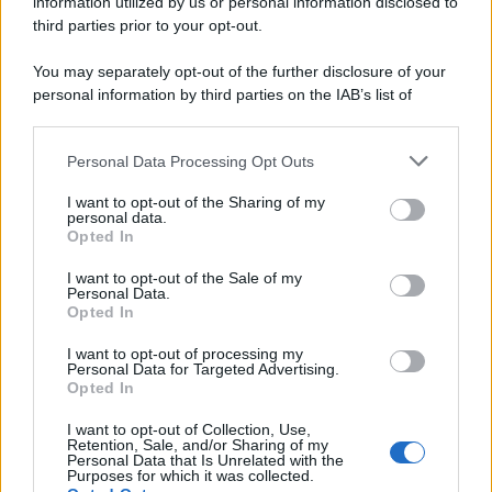
information utilized by us or personal information disclosed to
third parties prior to your opt-out.
You may separately opt-out of the further disclosure of your
personal information by third parties on the IAB’s list of
Protetto: Fantacalcio, cosa fare con
downstream participants.
Kean e Openda: i segnali dopo la
16esima di Serie A
Personal Data Processing Opt Outs
This information may also be disclosed by us to third parties
on the IAB’s List of Downstream Participants that may further
Francesco Pipitone
I want to opt-out of the Sharing of my
disclose it to other third parties.
personal data.
22 Dicembre 2025
5
minuti
Opted In
Please note that this website/app uses one or more Google
services and may gather and store information including but
I want to opt-out of the Sale of my
Personal Data.
not limited to your visit or usage behaviour. You may click to
Opted In
grant or deny consent to Google and its third-party tags to
use your data for below specified purposes in below Google
I want to opt-out of processing my
consent section.
Personal Data for Targeted Advertising.
Opted In
I want to opt-out of Collection, Use,
Retention, Sale, and/or Sharing of my
Personal Data that Is Unrelated with the
Purposes for which it was collected.