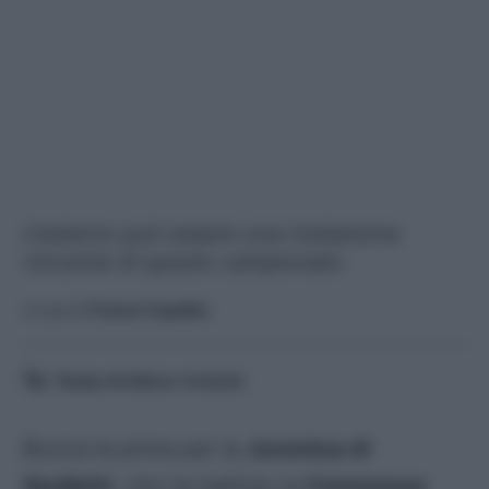
L'esterno può essere una rivelazione
vincente di questo campionato.
A cura di
Franco Capalbo
Tempo di lettura:
4
minuti
Buona la prima per la
Juventus di
Spalletti
, che ha battuto la
Cremonese