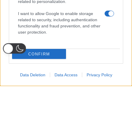
related to personalization.
I want to allow Google to enable storage
related to security, including authentication
functionality and fraud prevention, and other
user protection.
CONFIRM
Data Deletion
Data Access
Privacy Policy
Probabili
Voti
Seguici su Youtube
Seguici su
Seguici su
Formazioni
Telegram
Whatsapp