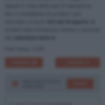
appeal in vista delle aste di riparazione.
Noi vi consigliamo di puntarci: può
diventare un buon
4/5 slot di reparto
da
ruotare nella formazione titolare a seconda
del
calendario Serie A
.
Post Views:
3.125
COMMENTA
CONDIVIDI
Segui le ultime notizie su
SEGUICI
Google News!
Seguici sul nostro canale WhatsaApp