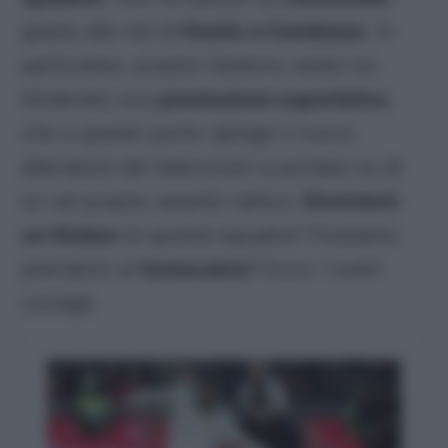
grazie alle reti di
Kostic e Cambiaso
. In
particolare, proprio l’esterno serbo ha
sfoderato una
prestazione superlativa
,
che a questo punto spinge il nuovo
allenatore dei bianconeri a puntare su di
lui nel proprio assetto tattico.
Diventerà
un titolare
di questa squadra? Possiamo
prenderlo al
fantacalcio
? Ecco i nostri
consigli.