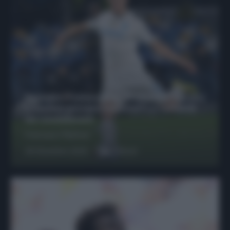
Protetto: Fantacalcio, Hojlund e Lukaku
possono giocare insieme? Le variabili
da considerare
Francesco Pipitone
29 Dicembre 2025
6
minuti