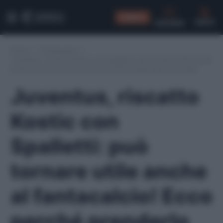
CONSIGLI
CERCA
Home
/
Fantacalcio
/
Juventus, riscatto Kostic con Spalletti: può tornare utile anche
al fantacalcio! Ecco perché prenderlo dalla lista svincolati
Juventus, riscatto
Kostic con
Spalletti: può
tornare utile anche
al fantacalcio! Ecco
perché prenderlo