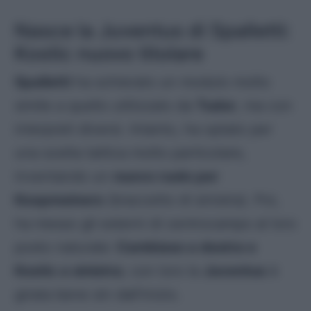
Nasce la Juventus di Spalletti:
Kostic nuovo titolare
Spalletti
ha schierato un modulo molto
simile a quello utilizzato da
Tudor
, ma con
interpreti diversi. Intanto, ha optato per
una scelta tattica molto particolare,
inventando un
nuovo ruolo per
Koopmeiners
(braccetto di sinistra). Poi,
ha messo gli esterni di centrocampo al loro
posto naturale:
Cambiaso a destra e
Kostic a sinistra
; con loro la
Juventus
è
girata bene sin dall’inizio.