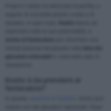
Proprio il serbo ha sbloccato la partita, a
seguito di una bella azione corale e di
squadra. In quel ruolo,
Kostic r
iesce ad
esprimere tutte le sue potenzialità, e
anche al fantacalcio
può diventare una
risorsa preziosa da pescare nella
lista dei
giocatori svincolati
in vista delle aste di
riparazione.
Kostic è da prendere al
fantacalcio?
In questa
Juventus di Spalletti,
Kostic può
essere uno dei giocatori valorizzati. Dopo