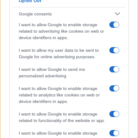
Opted Out
Google consents
Infortunati fantacalcio: cosa fare con i
I want to allow Google to enable storage
lungodegenti Morata, Dumfries,
related to advertising like cookies on web or
Vlahovic e Gimenez?
device identifiers in apps.
Franco Capalbo
I want to allow my user data to be sent to
21 Dicembre 2025
4
minuti
Google for online advertising purposes.
I want to allow Google to send me
personalized advertising.
I want to allow Google to enable storage
related to analytics like cookies on web or
device identifiers in apps.
I want to allow Google to enable storage
related to functionality of the website or app.
I want to allow Google to enable storage