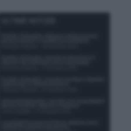
ULTIME NOTIZIE
Protetto: Fantacalcio, Hojlund e Lukaku possono
giocare insieme? Le variabili da considerare
Francesco Pipitone
-
29 Dicembre 2025
Protetto: Fantacalcio, mercato di riparazione: 5
difensori dal rendimento sicuro da prendere
Francesco Pipitone
-
27 Dicembre 2025
Protetto: Fantacalcio, cosa fare con Kean e Openda: i
segnali dopo la 16esima di Serie A
Francesco Pipitone
-
22 Dicembre 2025
Infortunati fantacalcio: cosa fare con i lungodegenti
Morata, Dumfries, Vlahovic e Gimenez?
Franco Capalbo
-
21 Dicembre 2025
Le probabili formazioni di Genoa-Atalanta: ecco i
sostituti di Lookman e Kossounou