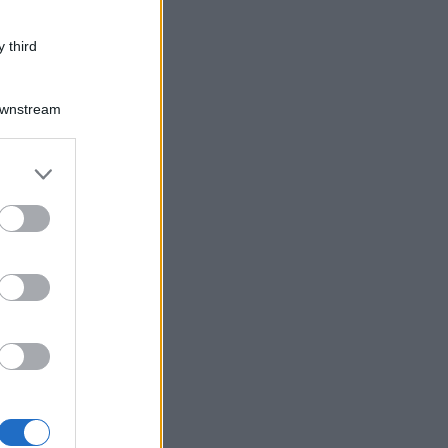
 third
Downstream
er and store
to grant or
ed purposes