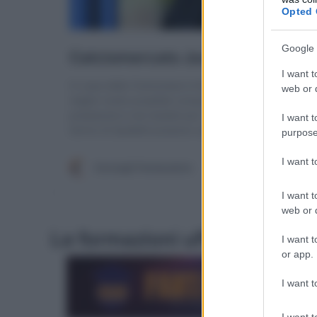
Opted 
Google 
I want t
web or d
I want t
purpose
I want 
I want t
web or d
Le formazioni ufficiali di Ju
I want t
or app.
I want t
I want t