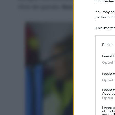
third parties
tifosi dei granata.
Ecco le scelte dei du
You may sepa
parties on t
This informa
Participants
Please note
Persona
information 
deny consent
I want t
in below Go
Opted 
I want t
Opted 
I want 
Advertis
Opted 
I want t
of my P
was col