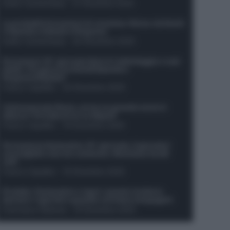
Guido Cantamessa
-
21 Dicembre 2025
Le probabili formazioni di Juventus-Roma: da David
e Openda a Dybala e Ferguson
Guido Cantamessa
-
20 Dicembre 2025
Formazioni 16^ giornata Serie A: ballottaggio e casi
dubbi. Chi gioca tra David/Openda e
Ferguson/Dybala?
Franco Capalbo
-
20 Dicembre 2025
Calciomercato Roma, arriva un grande nome in
attacco? Si tratta di un ex Napoli!
Franco Capalbo
-
19 Dicembre 2025
Formazione fantacalcio 16^ giornata: 4 giocatori
sconsigliati e da non schierare. Rischiano brutti
voti!
Franco Capalbo
-
19 Dicembre 2025
Protetto: Fantacalcio e rigori: quanto incidono
davvero i rigoristi e quando conviene strapagarli
Francesco Pipitone
-
19 Dicembre 2025