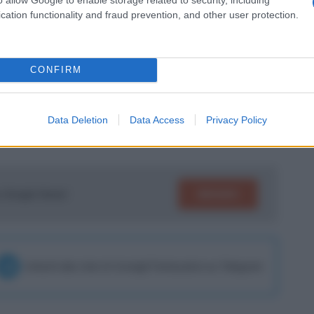
cation functionality and fraud prevention, and other user protection.
lulu, Rugani, Koopmeiners; McKennie,
 Yildiz; Vlahovic.
CONFIRM
ripan, Coco; Pedersen, Casadei, Ilic,
Data Deletion
Data Access
Privacy Policy
SEGUICI
su Google News!
Unisciti alla chat di Consigli Fantacalcio su Telegram