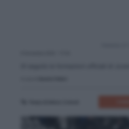
Powered by
8 Novembre 2025 - 17:04
Di seguito le formazioni ufficiali di Juv
A cura di
Saverio Fattori
COMM
Tempo di lettura:
2
minuti