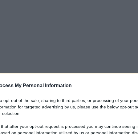
ocess My Personal Information
. I padroni di casa
cercano la terza vittoria
to opt-out of the sale, sharing to third parties, or processing of your per
aggiore serenità. Di fronte una squadra, i
formation for targeted advertising by us, please use the below opt-out s
 selection.
ite di fila senza sconfitta per i ragazzi di
tuto il Napoli e pareggiato con Lazio e
 that after your opt-out request is processed you may continue seeing i
ased on personal information utilized by us or personal information dis
mportante in un match sentitissimo per i