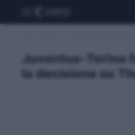
Home
/
Formazioni
/
Juventus-Torino formazioni ufficia
Juventus-Torino fo
la decisione su T