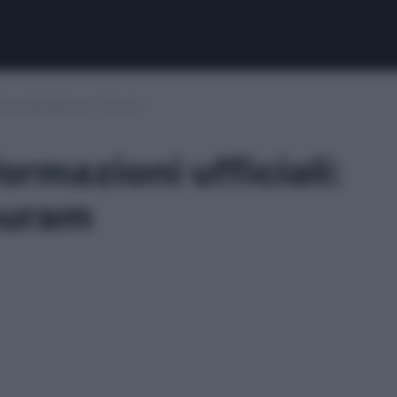
li: la decisione su Thuram
rmazioni ufficiali:
huram