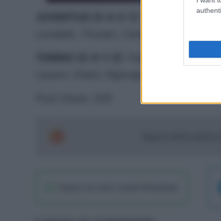
authenti
JUVENTUS (3-4-2-1)
:
Di Gregorio; Ka
Locatelli, Thuram, Cambiaso; Conceicao,
TORINO (3-4-1-2)
:
Paleari; Ismajli, Ma
Lazaro; Vlasic; Ngonge, Simeone.
Post Views:
329
Segui le ultime notizie 
Seguici sul nostro canale WhatsaApp