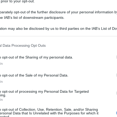
 prior to your opt-out.
e tecnici
.
rately opt-out of the further disclosure of your personal information by
he IAB’s list of downstream participants.
tion may also be disclosed by us to third parties on the IAB’s List of 
 that may further disclose it to other third parties.
 that this website/app uses one or more Google services and may gath
l Data Processing Opt Outs
including but not limited to your visit or usage behaviour. You may click 
 to Google and its third-party tags to use your data for below specifi
o opt-out of the Sharing of my personal data.
ogle consent section.
In
o opt-out of the Sale of my Personal Data.
In
to opt-out of processing my Personal Data for Targeted
ing.
In
o opt-out of Collection, Use, Retention, Sale, and/or Sharing
ersonal Data that Is Unrelated with the Purposes for which it
lected.