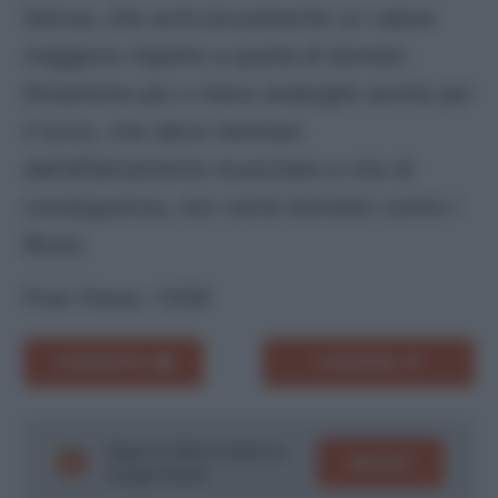
Genoa, che avrà sicuramente un valore
maggiore rispetto a quella di domani.
Dinamiche più o meno analoghe anche per
il turco, che deve rientrare
dall’affaticamento muscolare e che di
conseguenza, non verrà rischiato contro i
Blues.
Post Views:
1.058
COMMENTA
CONDIVIDI
Segui le ultime notizie su
SEGUICI
Google News!