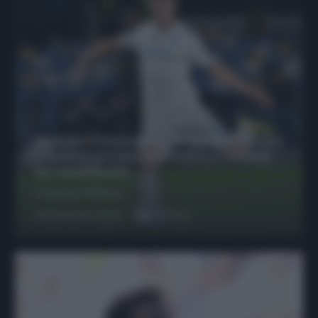
Protetto: Fantacalcio, Hojlund e Lukaku
possono giocare insieme? Le variabili
da considerare
Francesco Pipitone
29 Dicembre 2025
6
minuti