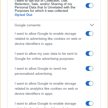
I want to opt-out of Collection, Use,
Retention, Sale, and/or Sharing of my
Personal Data that Is Unrelated with the
Purposes for which it was collected.
Opted Out
Infortunati fantacalcio: cosa fare con i
lungodegenti Morata, Dumfries,
Google consents
Vlahovic e Gimenez?
I want to allow Google to enable storage
Franco Capalbo
related to advertising like cookies on web or
21 Dicembre 2025
4
minuti
device identifiers in apps.
I want to allow my user data to be sent to
Google for online advertising purposes.
I want to allow Google to send me
personalized advertising.
I want to allow Google to enable storage
related to analytics like cookies on web or
device identifiers in apps.
I want to allow Google to enable storage