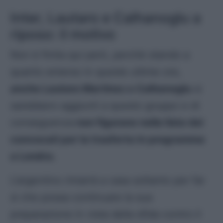
Inter, Lautaro e Calhanoglu a
riposo: il motivo
Non è finita qui però, perchè stando a
quanto emerso in queste ultime ore,
anche Lautaro Martinez e Calhanoglu
si
sarebbero aggiunti a questo gruppo e di
conseguenza
non figurano nella lista dei
convocati per la trasferta in programma
a Londra.
L’argentino rimarrà a casa soltanto per far
si che possa continuare la sua
preparazione in vista della sfida contro il