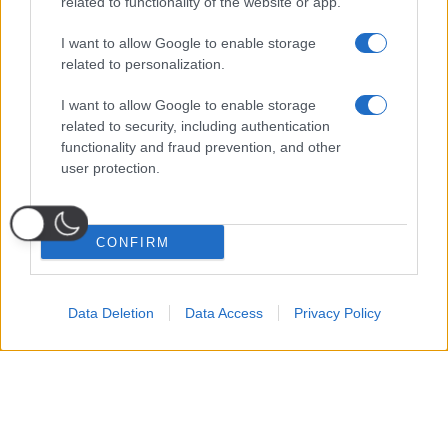
related to functionality of the website or app.
I want to allow Google to enable storage
related to personalization.
I want to allow Google to enable storage
related to security, including authentication
functionality and fraud prevention, and other
user protection.
CONFIRM
Data Deletion
Data Access
Privacy Policy
Probabili
Voti
Seguici su Youtube
Seguici su
Seguici su
Formazioni
Telegram
Whatsapp
Strumenti Fantacalcio
Voti Fantacalcio Serie A