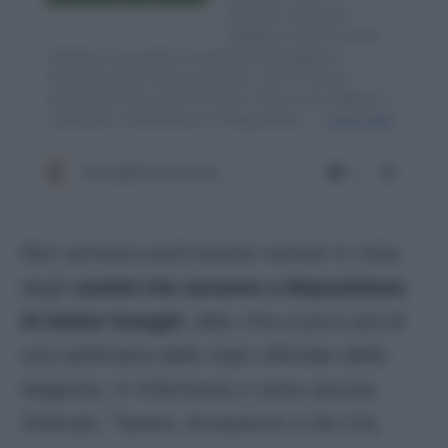
Non arrivano però buone notizie in vista
degli
uomini che saranno a disposizione
di mister Inzaghi
, dato che a poco più di
una settimana dallo start ufficiale della
stagione, in infermeria ci sono ancora
Zielinski, Taremi, Arnautovic e De Vrij.