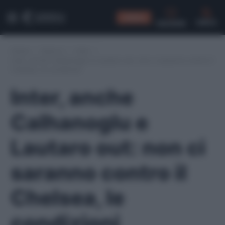
CONSIGLI
CERCA
Home
/
Serie A
/
Inter
/
Inter, anche Calhanoglu e Lautaro out: non ci saranno contro il
Chelsea, le condizioni
Inter, anche
Calhanoglu e
Lautaro out: non ci
saranno contro il
Chelsea, le
condizioni