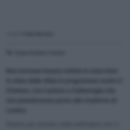
A cura di
Fabio Marzano
Tempo di lettura:
3
minuti
Non arrivano buone notizie in casa Inter
in vista della sfida in programma contro il
Chelsea, con Lautaro e Calhanoglu che
non prenderanno parte alla trasferta di
Londra.
Stiamo per entrare nella settimana che ci