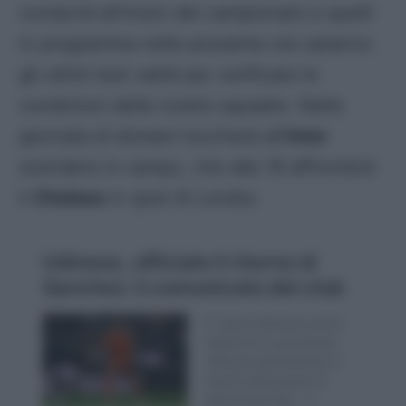
condurrà all’inizio del campionato e quelli
in programma nelle prossime ore saranno
gli ultimi test validi per verificare le
condizioni delle nostre squadre. Nella
giornata di domani toccherà all’
Inter
scendere in campo, che alle 16 affronterà
il
Chelsea
in quel di Londra.