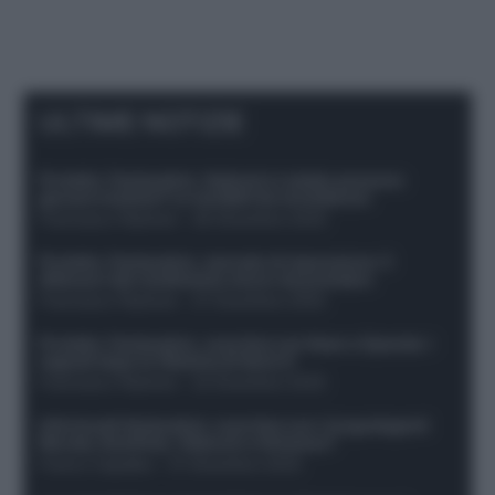
ULTIME NOTIZIE
Protetto: Fantacalcio, Hojlund e Lukaku possono
giocare insieme? Le variabili da considerare
Francesco Pipitone
-
29 Dicembre 2025
Protetto: Fantacalcio, mercato di riparazione: 5
difensori dal rendimento sicuro da prendere
Francesco Pipitone
-
27 Dicembre 2025
Protetto: Fantacalcio, cosa fare con Kean e Openda: i
segnali dopo la 16esima di Serie A
Francesco Pipitone
-
22 Dicembre 2025
Infortunati fantacalcio: cosa fare con i lungodegenti
Morata, Dumfries, Vlahovic e Gimenez?
Franco Capalbo
-
21 Dicembre 2025