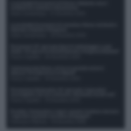
Le probabili formazioni di Genoa-Atalanta: ecco i
sostituti di Lookman e Kossounou
Guido Cantamessa
-
21 Dicembre 2025
Le probabili formazioni di Juventus-Roma: da David e
Openda a Dybala e Ferguson
Guido Cantamessa
-
20 Dicembre 2025
Formazioni 16^ giornata Serie A: ballottaggio e casi
dubbi. Chi gioca tra David/Openda e Ferguson/Dybala?
Franco Capalbo
-
20 Dicembre 2025
Calciomercato Roma, arriva un grande nome in
attacco? Si tratta di un ex Napoli!
Franco Capalbo
-
19 Dicembre 2025
Formazione fantacalcio 16^ giornata: 4 giocatori
sconsigliati e da non schierare. Rischiano brutti voti!
Franco Capalbo
-
19 Dicembre 2025
Protetto: Fantacalcio e rigori: quanto incidono davvero
i rigoristi e quando conviene strapagarli
Francesco Pipitone
-
19 Dicembre 2025