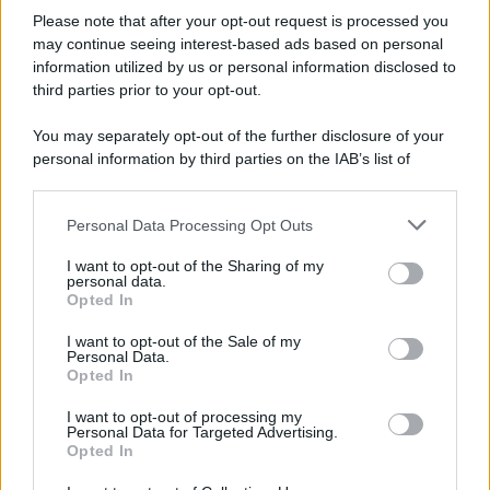
Please note that after your opt-out request is processed you
may continue seeing interest-based ads based on personal
information utilized by us or personal information disclosed to
third parties prior to your opt-out.
Protetto: Fantacalcio, cosa fare con
You may separately opt-out of the further disclosure of your
Kean e Openda: i segnali dopo la
personal information by third parties on the IAB’s list of
16esima di Serie A
downstream participants.
Francesco Pipitone
Personal Data Processing Opt Outs
This information may also be disclosed by us to third parties
22 Dicembre 2025
5
minuti
on the IAB’s List of Downstream Participants that may further
I want to opt-out of the Sharing of my
disclose it to other third parties.
personal data.
Opted In
Please note that this website/app uses one or more Google
services and may gather and store information including but
I want to opt-out of the Sale of my
Personal Data.
not limited to your visit or usage behaviour. You may click to
Opted In
grant or deny consent to Google and its third-party tags to
use your data for below specified purposes in below Google
I want to opt-out of processing my
consent section.
Personal Data for Targeted Advertising.
Opted In