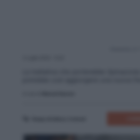
Powered by
2 Luglio 2024 - 9:23
La trattativa che porterebbe Spinazzola a
potrebbe così aggiungere una nuova fre
A cura di
Manuel Saccon
COMM
Tempo di lettura:
3
minuti