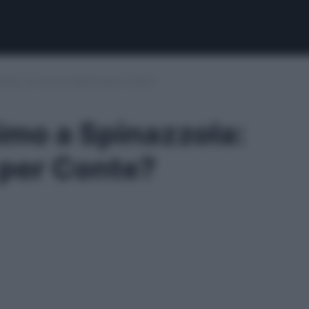
azzola: un nuovo esterno per Conte?
simo a Spinazzola:
 per Conte?