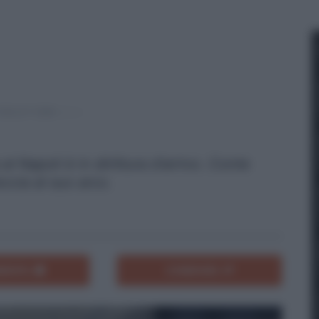
l Napoli è in dirittura d'arrivo. Conte
ccia al suo arco.
ENTA
CONDIVIDI