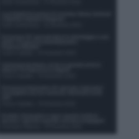
Guido Cantamessa
-
21 Dicembre 2025
Le probabili formazioni di Juventus-Roma: da David
e Openda a Dybala e Ferguson
Guido Cantamessa
-
20 Dicembre 2025
Formazioni 16^ giornata Serie A: ballottaggio e casi
dubbi. Chi gioca tra David/Openda e
Ferguson/Dybala?
Franco Capalbo
-
20 Dicembre 2025
Calciomercato Roma, arriva un grande nome in
attacco? Si tratta di un ex Napoli!
Franco Capalbo
-
19 Dicembre 2025
Formazione fantacalcio 16^ giornata: 4 giocatori
sconsigliati e da non schierare. Rischiano brutti
voti!
Franco Capalbo
-
19 Dicembre 2025
Protetto: Fantacalcio e rigori: quanto incidono
davvero i rigoristi e quando conviene strapagarli
Francesco Pipitone
-
19 Dicembre 2025