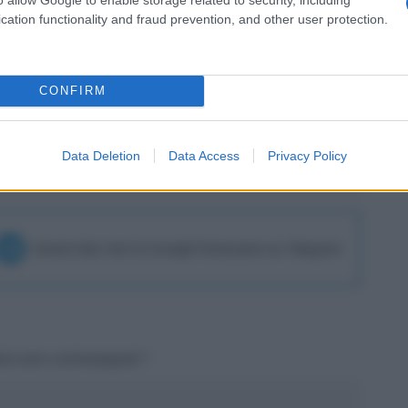
lle sue qualità e all’esperienza potrebbe
cation functionality and fraud prevention, and other user protection.
rmini di assist.
CONFIRM
SEGUICI
su Google News!
Data Deletion
Data Access
Privacy Policy
Unisciti alla chat di Consigli Fantacalcio su Telegram
tori sono contrassegnati
*