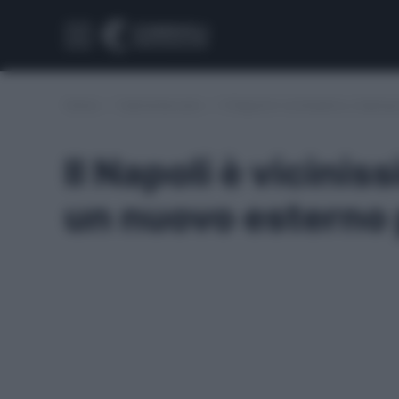
Home
/
Calciomercato
/
Il Napoli è vicinissimo a Spin
Il Napoli è vicinis
un nuovo esterno