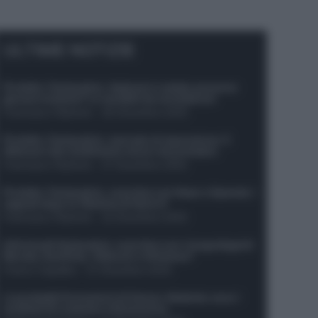
ULTIME NOTIZIE
Protetto: Fantacalcio, Hojlund e Lukaku possono
giocare insieme? Le variabili da considerare
Francesco Pipitone
-
29 Dicembre 2025
Protetto: Fantacalcio, mercato di riparazione: 5
difensori dal rendimento sicuro da prendere
Francesco Pipitone
-
27 Dicembre 2025
Protetto: Fantacalcio, cosa fare con Kean e Openda: i
segnali dopo la 16esima di Serie A
Francesco Pipitone
-
22 Dicembre 2025
Infortunati fantacalcio: cosa fare con i lungodegenti
Morata, Dumfries, Vlahovic e Gimenez?
Franco Capalbo
-
21 Dicembre 2025
Le probabili formazioni di Genoa-Atalanta: ecco i
sostituti di Lookman e Kossounou