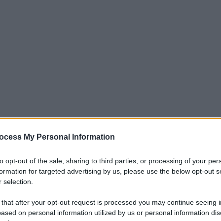
ocess My Personal Information
to opt-out of the sale, sharing to third parties, or processing of your per
ovo entusiasmo ai piedi del Vesuvio, dopo
formation for targeted advertising by us, please use the below opt-out s
a spegnendosi a causa dei risultati,
 selection.
iornata dopo giornata. Il tecnico italiano,
 that after your opt-out request is processed you may continue seeing i
mercato. Il giocatore più vicino al Napoli,
ased on personal information utilized by us or personal information dis