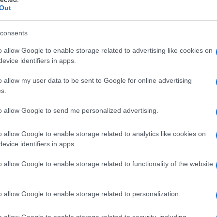
Out
consents
o allow Google to enable storage related to advertising like cookies on
evice identifiers in apps.
o allow my user data to be sent to Google for online advertising
s.
to allow Google to send me personalized advertising.
o allow Google to enable storage related to analytics like cookies on
evice identifiers in apps.
o allow Google to enable storage related to functionality of the website
ppresentare una nuova opportunità per i
ssimo all’utilizzo del
3-5-2 che valorizza
o allow Google to enable storage related to personalization.
configurazione, l’esterno potrebbe giocare
o allow Google to enable storage related to security, including