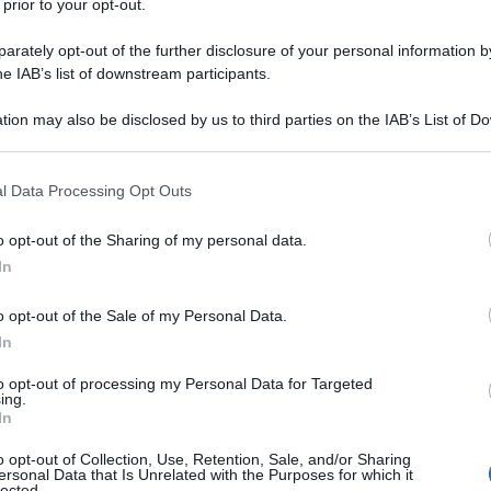
 prior to your opt-out.
zola
, svincolatosi dalla Roma e quindi
rately opt-out of the further disclosure of your personal information by
he IAB’s list of downstream participants.
tion may also be disclosed by us to third parties on the IAB’s List of 
irittura d’arrivo
 that may further disclose it to other third parties.
ra la dirigenza e l’entourage del giocatore,
 that this website/app uses one or more Google services and may gath
l Data Processing Opt Outs
including but not limited to your visit or usage behaviour. You may click 
nazzola sarebbe stato convinto dal
 to Google and its third-party tags to use your data for below specifi
o opt-out of the Sharing of my personal data.
e 1993, spesso martoriato dagli infortuni,
ogle consent section.
In
differente.
o opt-out of the Sale of my Personal Data.
nserire alcune clausole legate al numero
In
oprio investimento, ma non dovrebbero
to opt-out of processing my Personal Data for Targeted
ing.
urro sarebbe ben lieto di trasferirsi, le
In
o opt-out of Collection, Use, Retention, Sale, and/or Sharing
ersonal Data that Is Unrelated with the Purposes for which it
lected.