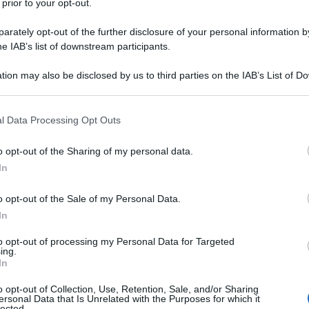
 prior to your opt-out.
i sarebbero alcune situazioni interne da
rately opt-out of the further disclosure of your personal information by
ta alla posizione dell’esterno viola,
he IAB’s list of downstream participants.
tion may also be disclosed by us to third parties on the IAB’s List of 
parte della stagione appena conclusa a
 that may further disclose it to other third parties.
munque rivisto il campo con una certa
 that this website/app uses one or more Google services and may gath
l Data Processing Opt Outs
including but not limited to your visit or usage behaviour. You may click 
ante a Firenze, nel frattempo, stava
 to Google and its third-party tags to use your data for below specifi
o opt-out of the Sharing of my personal data.
ogle consent section.
erto non ha fatto rimpiangere l’assenza
In
o opt-out of the Sale of my Personal Data.
In
to opt-out of processing my Personal Data for Targeted
ing.
In
o opt-out of Collection, Use, Retention, Sale, and/or Sharing
ersonal Data that Is Unrelated with the Purposes for which it
lected.