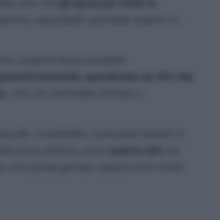
ebbe dire che
gli spazi per Dodo si
uenza, aqcuistarlo potrebbe essere un
ore, qualora fosse possibile
uistarli entrambi, spendendo un 10% del
do
, che non dovrebbe arrivare a
a Kayode, si potrebbe comunque tenere in
rebbe preso almeno come
quarto slot
nel
che non possa giocare spesso sono molto