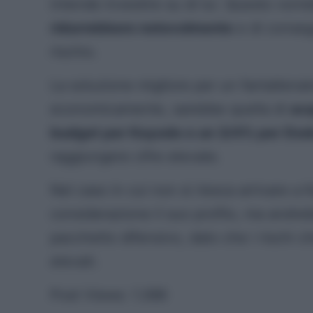
intende investire su di lui. Questo vorr
ridurrebbero notevolmente
e di conseg
rischio.
La soluzione migliore per un fantallenat
economicamente, sarebbe quella di
acq
budget per Kayode e un 3/4% per Do
raggiungere cifre elevate.
Nel caso in cui non si riesca arrivare 
considerazione il suo profilo, ma and
pacchetto difensivo, dato che i rischi 
elevati.
Post Views:
1.386