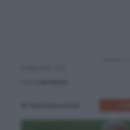
Powered by
27 Giugno 2024 - 14:18
A cura di
Fabio Marzano
COMM
Tempo di lettura:
5
minuti