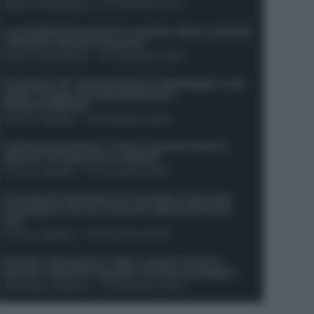
Guido Cantamessa
-
21 Dicembre 2025
Le probabili formazioni di Juventus-Roma: da David
e Openda a Dybala e Ferguson
Guido Cantamessa
-
20 Dicembre 2025
Formazioni 16^ giornata Serie A: ballottaggio e casi
dubbi. Chi gioca tra David/Openda e
Ferguson/Dybala?
Franco Capalbo
-
20 Dicembre 2025
Calciomercato Roma, arriva un grande nome in
attacco? Si tratta di un ex Napoli!
Franco Capalbo
-
19 Dicembre 2025
Formazione fantacalcio 16^ giornata: 4 giocatori
sconsigliati e da non schierare. Rischiano brutti
voti!
Franco Capalbo
-
19 Dicembre 2025
Protetto: Fantacalcio e rigori: quanto incidono
davvero i rigoristi e quando conviene strapagarli
Francesco Pipitone
-
19 Dicembre 2025