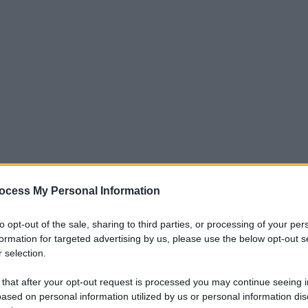
ocess My Personal Information
se la sua avventura continuerà in maglia
to opt-out of the sale, sharing to third parties, or processing of your per
considerazione l’ipotesi di cambiare aria.
formation for targeted advertising by us, please use the below opt-out s
 selection.
a
Fiorentina
di Raffaele Palladino, che sta
 that after your opt-out request is processed you may continue seeing i
ire in questa sessione di mercato. Gli
ased on personal information utilized by us or personal information dis