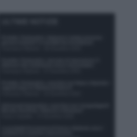
ULTIME NOTIZIE
Protetto: Fantacalcio, Hojlund e Lukaku possono
giocare insieme? Le variabili da considerare
Francesco Pipitone
-
29 Dicembre 2025
Protetto: Fantacalcio, mercato di riparazione: 5
difensori dal rendimento sicuro da prendere
Francesco Pipitone
-
27 Dicembre 2025
Protetto: Fantacalcio, cosa fare con Kean e Openda: i
segnali dopo la 16esima di Serie A
Francesco Pipitone
-
22 Dicembre 2025
Infortunati fantacalcio: cosa fare con i lungodegenti
Morata, Dumfries, Vlahovic e Gimenez?
Franco Capalbo
-
21 Dicembre 2025
Le probabili formazioni di Genoa-Atalanta: ecco i
sostituti di Lookman e Kossounou