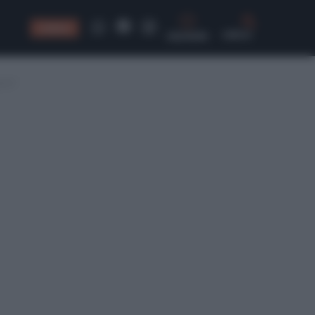
CONSIGLI
CERCA
cio?