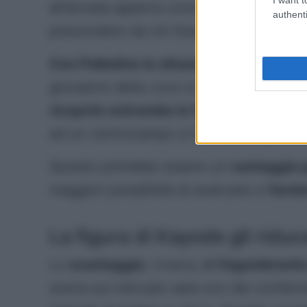
all’annata appena conclusa. Italiano si p
authenti
prescindere da chi fosse stato scelto c
Con Palladino la situazione sarebbe di
giocatore della Juve si impostava con 
ricoprire entrambe le fasi
, passando ad
ad un centrocampo a 5 in fase di posse
Questo potrebbe essere un
vantaggio pe
maggiori possibilità di avanzare e
fornir
La figura di Kayode gli riduc
Lo
svantaggio
, invece,
è l’ingombrant
scena sul mercato sarà uno dei conferma