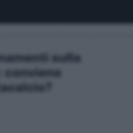
giornamenti sulla posizione di Dodo: conviene acquistarlo al fantacal
rnamenti sulla
: conviene
tacalcio?