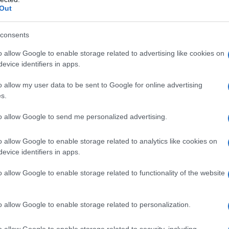
Out
consents
o allow Google to enable storage related to advertising like cookies on
evice identifiers in apps.
ato un punto di forza per Italiano e per
o allow my user data to be sent to Google for online advertising
o, tanto da costringere l’ormai ex
s.
are più a lui. Ora però sulla panchina del
to allow Google to send me personalized advertising.
ogna capire come e se giocherebbe
o allow Google to enable storage related to analytics like cookies on
evice identifiers in apps.
o allow Google to enable storage related to functionality of the website
giocare Dodo
renze e che quindi, non venga messo sulla
o allow Google to enable storage related to personalization.
delle variazioni in campo rispetto
o allow Google to enable storage related to security, including