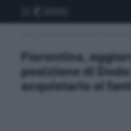
Home
/
Consigli formazione fantacalcio
/
Fiorentina, ag
Fiorentina, aggio
posizione di Dodo
acquistarlo al fan