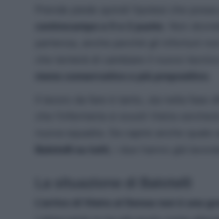
Prende piede quindi l’ipotesi che poss
centrocampo a 5 e 2 punte
. Non dovre
partenza, anche perché gli infortuni no
che tenterà di cambiare il nuovo tecnico 
meno conservativo e più propositivo
.
Il lavoro da fare è tanto, sia nella fase 
che l’infermeria si svuoti Vieira cerche
nuova squadra. Da capire anche quale sa
Balotelli su tutti
, i due hanno già lavora
La situazione di Balotelli
L’arrivo di Vieira al Genoa non è una gr