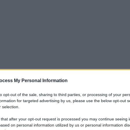
ocess My Personal Information
to opt-out of the sale, sharing to third parties, or processing of your per
ilardino e di affidarsi a Vieira, cosa
formation for targeted advertising by us, please use the below opt-out s
ranno i rossoblù con il francese in
 selection.
 that after your opt-out request is processed you may continue seeing i
ased on personal information utilized by us or personal information dis