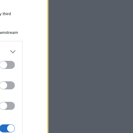
 third
Downstream
er and store
to grant or
ed purposes