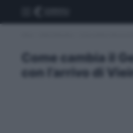
Home
/
Assist fantacalcio
/
Come cambia il Genoa al Fant
Come cambia il Ge
con l’arrivo di Viei