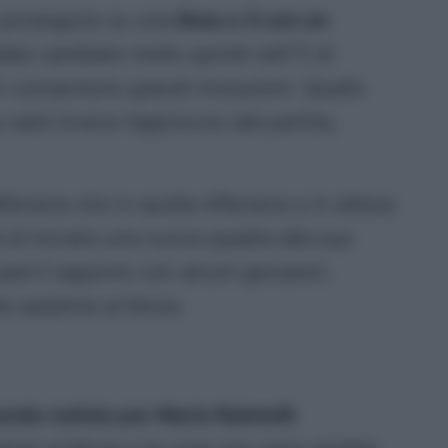
a proseguire su una
linea a 3 con un
bbe cambiare molto quindi nell’11 di
n consentono grandi rivoluzioni. Quello
sarà invece l’approccio alla partita,
difensiva che in quella offensiva e in attesa
rà di trovare una nuova quadra alla sua
rà il rapporto con alcuni giocatori,
to assieme al Nizza.
ande notizia per Mario Balotelli
.