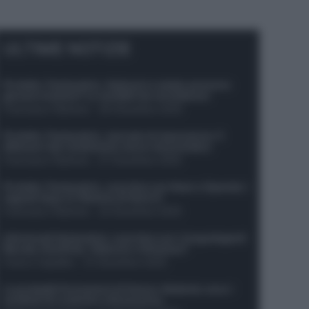
ULTIME NOTIZIE
Protetto: Fantacalcio, Hojlund e Lukaku possono
giocare insieme? Le variabili da considerare
Francesco Pipitone
-
29 Dicembre 2025
Protetto: Fantacalcio, mercato di riparazione: 5
difensori dal rendimento sicuro da prendere
Francesco Pipitone
-
27 Dicembre 2025
Protetto: Fantacalcio, cosa fare con Kean e Openda: i
segnali dopo la 16esima di Serie A
Francesco Pipitone
-
22 Dicembre 2025
Infortunati fantacalcio: cosa fare con i lungodegenti
Morata, Dumfries, Vlahovic e Gimenez?
Franco Capalbo
-
21 Dicembre 2025
Le probabili formazioni di Genoa-Atalanta: ecco i
sostituti di Lookman e Kossounou