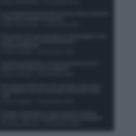
Guido Cantamessa
-
21 Dicembre 2025
Le probabili formazioni di Juventus-Roma: da David
e Openda a Dybala e Ferguson
Guido Cantamessa
-
20 Dicembre 2025
Formazioni 16^ giornata Serie A: ballottaggio e casi
dubbi. Chi gioca tra David/Openda e
Ferguson/Dybala?
Franco Capalbo
-
20 Dicembre 2025
Calciomercato Roma, arriva un grande nome in
attacco? Si tratta di un ex Napoli!
Franco Capalbo
-
19 Dicembre 2025
Formazione fantacalcio 16^ giornata: 4 giocatori
sconsigliati e da non schierare. Rischiano brutti
voti!
Franco Capalbo
-
19 Dicembre 2025
Protetto: Fantacalcio e rigori: quanto incidono
davvero i rigoristi e quando conviene strapagarli
Francesco Pipitone
-
19 Dicembre 2025