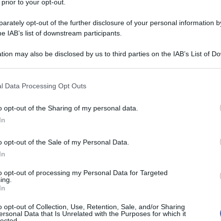
 prior to your opt-out.
rately opt-out of the further disclosure of your personal information by
he IAB’s list of downstream participants.
tion may also be disclosed by us to third parties on the IAB’s List of 
 that may further disclose it to other third parties.
 that this website/app uses one or more Google services and may gath
l Data Processing Opt Outs
including but not limited to your visit or usage behaviour. You may click 
 to Google and its third-party tags to use your data for below specifi
o opt-out of the Sharing of my personal data.
ogle consent section.
In
o opt-out of the Sale of my Personal Data.
In
tacalcio con Vieira
to opt-out of processing my Personal Data for Targeted
ing.
 la notizia del cambio di guida tecnica in
In
idarsi a un nuovo allenatore.
Alberto
o opt-out of Collection, Use, Retention, Sale, and/or Sharing
ersonal Data that Is Unrelated with the Purposes for which it
averla condotta nella scorsa stagione a
lected.