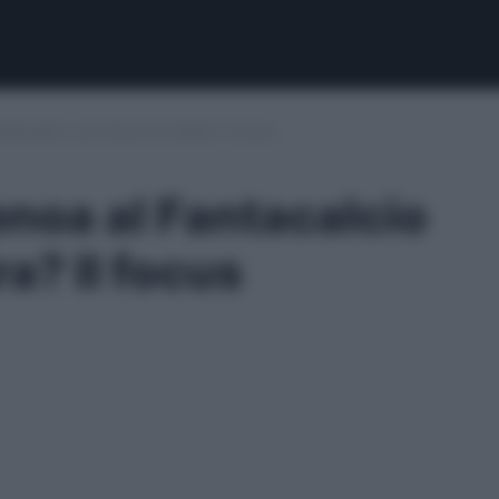
acalcio con l’arrivo di Vieira? Il focus
noa al Fantacalcio
ra? Il focus