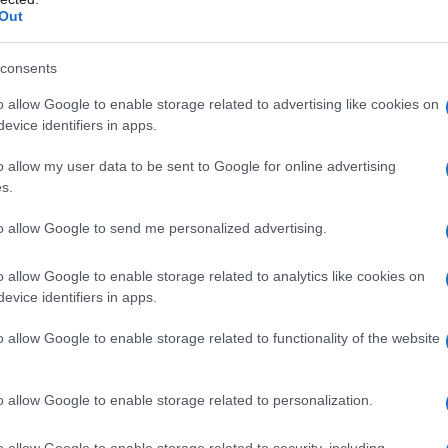
Out
 molto complicato in questa.
mente sue. La dirigenza ha ceduto pezzi
consents
egui
e i tanti infortuni hanno reso il
o allow Google to enable storage related to advertising like cookies on
evice identifiers in apps.
le. Ciononostante, la sua strada e quella
o allow my user data to be sent to Google for online advertising
 la società ha già deciso chi sarà il suo
s.
to allow Google to send me personalized advertising.
ra
, spetterà a lui il compito di salvare i
o allow Google to enable storage related to analytics like cookies on
 la prossima partita
recupererà tre
evice identifiers in apps.
uttare lo scossone psicologico del cambio
o allow Google to enable storage related to functionality of the website
o allow Google to enable storage related to personalization.
 ovviamente
anche al Fantacalcio
, dato
’undici di partenza e nel modo di giocare
o allow Google to enable storage related to security, including