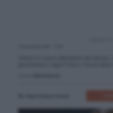
Powered by
19 Novembre 2024 - 17:00
Vieira è il nuovo allenatore del Genoa:
giocheranno i liguri? Ecco il focus della
A cura di
Manuel Saccon
COMM
Tempo di lettura:
6
minuti