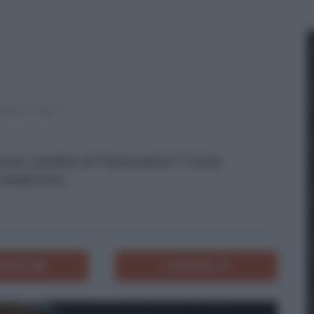
 cosa cambia al Fantacalcio? Come
 redazione.
ENTA
CONDIVIDI