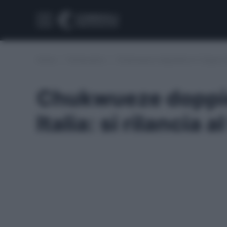
Home
/
Fantacalcio
/
Chukwueze doppietta in Coppa Itali
Chukwueze doppie
Italia: si rilancia 