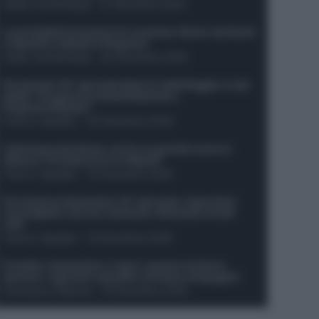
Guido Cantamessa
-
21 Dicembre 2025
Le probabili formazioni di Juventus-Roma: da David
e Openda a Dybala e Ferguson
Guido Cantamessa
-
20 Dicembre 2025
Formazioni 16^ giornata Serie A: ballottaggio e casi
dubbi. Chi gioca tra David/Openda e
Ferguson/Dybala?
Franco Capalbo
-
20 Dicembre 2025
Calciomercato Roma, arriva un grande nome in
attacco? Si tratta di un ex Napoli!
Franco Capalbo
-
19 Dicembre 2025
Formazione fantacalcio 16^ giornata: 4 giocatori
sconsigliati e da non schierare. Rischiano brutti
voti!
Franco Capalbo
-
19 Dicembre 2025
Protetto: Fantacalcio e rigori: quanto incidono
davvero i rigoristi e quando conviene strapagarli
Francesco Pipitone
-
19 Dicembre 2025