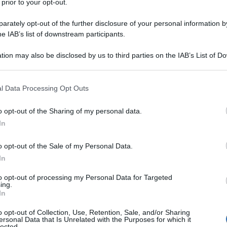
 prior to your opt-out.
e ora vuole rilanciarsi anche al
rately opt-out of the further disclosure of your personal information by
sera può essere una spinta importante per
he IAB’s list of downstream participants.
tion may also be disclosed by us to third parties on the IAB’s List of 
 that may further disclose it to other third parties.
 that this website/app uses one or more Google services and may gath
l Data Processing Opt Outs
including but not limited to your visit or usage behaviour. You may click 
 to Google and its third-party tags to use your data for below specifi
o opt-out of the Sharing of my personal data.
ogle consent section.
In
o opt-out of the Sale of my Personal Data.
In
to opt-out of processing my Personal Data for Targeted
ing.
In
o opt-out of Collection, Use, Retention, Sale, and/or Sharing
ersonal Data that Is Unrelated with the Purposes for which it
ttere costantemente in difficoltà la difesa
lected.