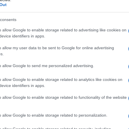
Out
à nell’uno contro uno. Una partita che può
prossimi impegni del Milan ma
anche in
consents
ossonero può essere una soluzione in più
o allow Google to enable storage related to advertising like cookies on
evice identifiers in apps.
 dal primo minuto sia a partita in corso.
e avere un Chukwueze in questa
o allow my user data to be sent to Google for online advertising
s.
to allow Google to send me personalized advertising.
llo: ora si vuole prendere il
o allow Google to enable storage related to analytics like cookies on
evice identifiers in apps.
o allow Google to enable storage related to functionality of the website
vi di Coppa Italia (probabile sfida contro la
o al Milan
un ritrovato Chukwueze
. La
o allow Google to enable storage related to personalization.
 anche i fantallenatori che hanno deciso
nto, nelle otto partite in cui è andato a
o allow Google to enable storage related to security, including