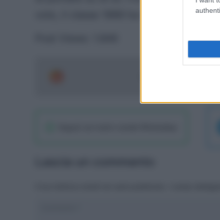
authenti
voto, il classe 1999 ha realizzato un sol
Post Views:
1.846
Segui le ultime notizie 
Seguici sul nostro canale WhatsaApp
Lascia un commento
Il tuo indirizzo email non sarà pubblicato.
I campi obbliga