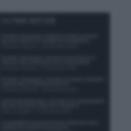
ULTIME NOTIZIE
Protetto: Fantacalcio, Hojlund e Lukaku possono
giocare insieme? Le variabili da considerare
Francesco Pipitone
-
29 Dicembre 2025
Protetto: Fantacalcio, mercato di riparazione: 5
difensori dal rendimento sicuro da prendere
Francesco Pipitone
-
27 Dicembre 2025
Protetto: Fantacalcio, cosa fare con Kean e Openda: i
segnali dopo la 16esima di Serie A
Francesco Pipitone
-
22 Dicembre 2025
Infortunati fantacalcio: cosa fare con i lungodegenti
Morata, Dumfries, Vlahovic e Gimenez?
Franco Capalbo
-
21 Dicembre 2025
Le probabili formazioni di Genoa-Atalanta: ecco i
sostituti di Lookman e Kossounou