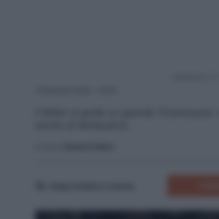
Powered by
3 Dicembre 2024 - 22:40
Il Milan si gode un grande Chukwueze. 
anche al fantacalcio.
A cura di
Saverio Fattori
COMM
Tempo di lettura:
3
minuti