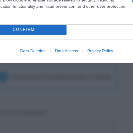
cation functionality and fraud prevention, and other user protection.
o gol contro l’Udinese.
CONFIRM
SEGUICI
su Google News!
Data Deletion
Data Access
Privacy Policy
Unisciti alla chat di Consigli Fantacalcio su Telegram
tori sono contrassegnati
*