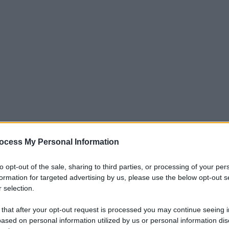
ocess My Personal Information
to opt-out of the sale, sharing to third parties, or processing of your per
an che, dopo la vittoria convincente
formation for targeted advertising by us, please use the below opt-out s
di problemi contro il Sassuolo negli ottavi
 selection.
già dopo ventitré minuti con i rossoneri
 that after your opt-out request is processed you may continue seeing i
a i grandi protagonisti del match di San
ased on personal information utilized by us or personal information dis