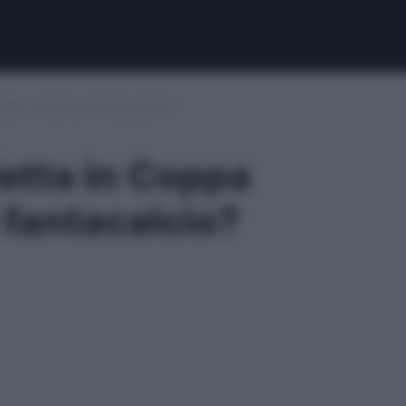
a: si rilancia al fantacalcio?
tta in Coppa
al fantacalcio?