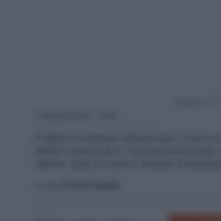
Powered by
1 Dicembre 2024 - 12:38
Il Milan ha battuto l'Empoli per 3 reti a
sheet consecutivo. Fonseca ha trovato e
destro: sarà un nuovo titolare al fantaca
A cura di
Franco Capalbo