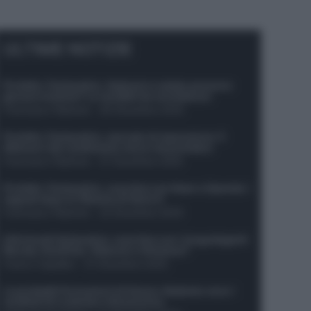
ULTIME NOTIZIE
Protetto: Fantacalcio, Hojlund e Lukaku possono
giocare insieme? Le variabili da considerare
Francesco Pipitone
-
29 Dicembre 2025
Protetto: Fantacalcio, mercato di riparazione: 5
difensori dal rendimento sicuro da prendere
Francesco Pipitone
-
27 Dicembre 2025
Protetto: Fantacalcio, cosa fare con Kean e Openda: i
segnali dopo la 16esima di Serie A
Francesco Pipitone
-
22 Dicembre 2025
Infortunati fantacalcio: cosa fare con i lungodegenti
Morata, Dumfries, Vlahovic e Gimenez?
Franco Capalbo
-
21 Dicembre 2025
Le probabili formazioni di Genoa-Atalanta: ecco i
sostituti di Lookman e Kossounou