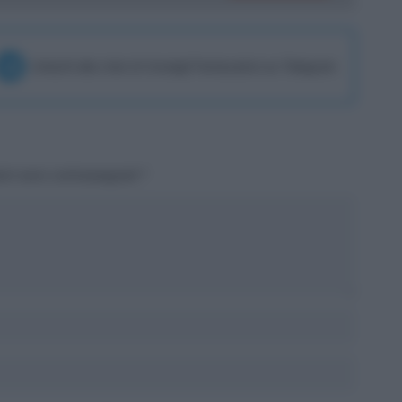
Unisciti alla chat di Consigli Fantacalcio su Telegram
tori sono contrassegnati
*