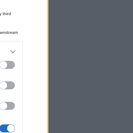
 third
Downstream
er and store
to grant or
ed purposes