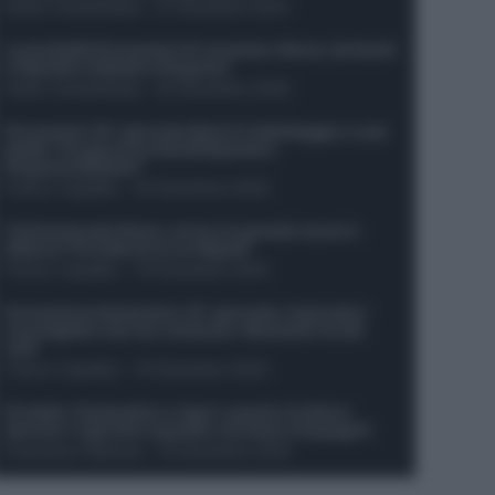
Guido Cantamessa
-
21 Dicembre 2025
Le probabili formazioni di Juventus-Roma: da David
e Openda a Dybala e Ferguson
Guido Cantamessa
-
20 Dicembre 2025
Formazioni 16^ giornata Serie A: ballottaggio e casi
dubbi. Chi gioca tra David/Openda e
Ferguson/Dybala?
Franco Capalbo
-
20 Dicembre 2025
Calciomercato Roma, arriva un grande nome in
attacco? Si tratta di un ex Napoli!
Franco Capalbo
-
19 Dicembre 2025
Formazione fantacalcio 16^ giornata: 4 giocatori
sconsigliati e da non schierare. Rischiano brutti
voti!
Franco Capalbo
-
19 Dicembre 2025
Protetto: Fantacalcio e rigori: quanto incidono
davvero i rigoristi e quando conviene strapagarli
Francesco Pipitone
-
19 Dicembre 2025