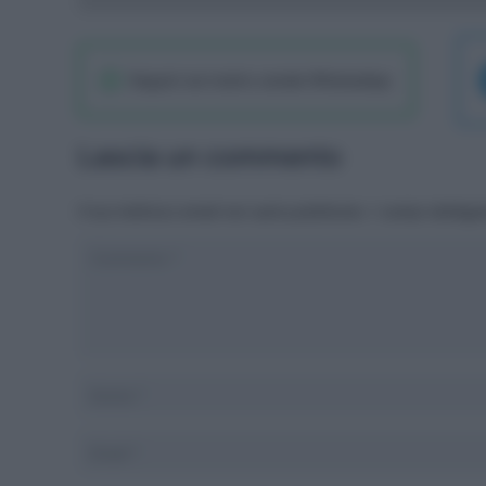
Seguici sul nostro canale WhatsaApp
Lascia un commento
Il tuo indirizzo email non sarà pubblicato.
I campi obbliga