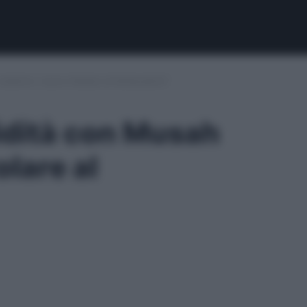
 esterno: nuovo titolare al fantacalcio?
olidità con Musah
olare al