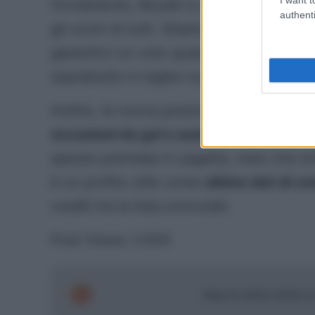
Ovviamente, Musah è un giocatore da 
authenti
gli occhi di tutti. Stiamo parlando, per
garantirvi un voto quasi assicurato in o
soprattutto in leghe numerose da 10 part
Inoltre, la nuova posizione – più avanza
occasioni da gol o assist
(in stagione n
spesso premiata in pagella, visto che l
è un profilo utile come
ultimo slot di 
crediti tra la lista svincolati.
Post Views:
2.635
Segui le ultime notizie 