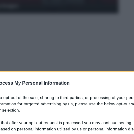
y Images
ocess My Personal Information
to opt-out of the sale, sharing to third parties, or processing of your per
formation for targeted advertising by us, please use the below opt-out s
 selection.
nel
Milan
di
Fonseca
: lo statunitense
 that after your opt-out request is processed you may continue seeing i
ased on personal information utilized by us or personal information dis
dinamicità sulla corsia destra. Il