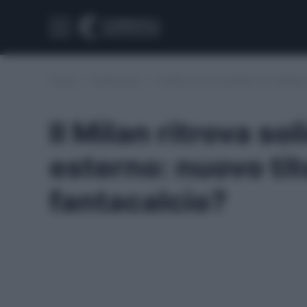
Home
/
Fantacalcio
/
Il Milan ritrova solidità con Musah
Il Milan ritrova s
esterno: nuovo tit
fantacalcio?