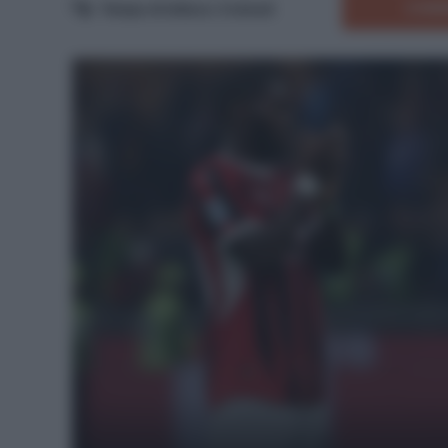
COMM
Tempo di lettura:
3
minuti