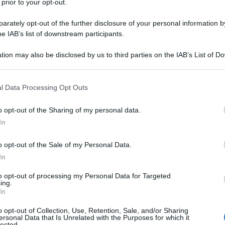
 prior to your opt-out.
titolare
? La nostra analisi e i relativi
rately opt-out of the further disclosure of your personal information by
he IAB’s list of downstream participants.
tion may also be disclosed by us to third parties on the IAB’s List of 
 that may further disclose it to other third parties.
 that this website/app uses one or more Google services and may gath
l Data Processing Opt Outs
including but not limited to your visit or usage behaviour. You may click 
 to Google and its third-party tags to use your data for below specifi
o opt-out of the Sharing of my personal data.
ogle consent section.
In
o opt-out of the Sale of my Personal Data.
In
to opt-out of processing my Personal Data for Targeted
ing.
In
o opt-out of Collection, Use, Retention, Sale, and/or Sharing
? La soluzione che piace a
ersonal Data that Is Unrelated with the Purposes for which it
lected.