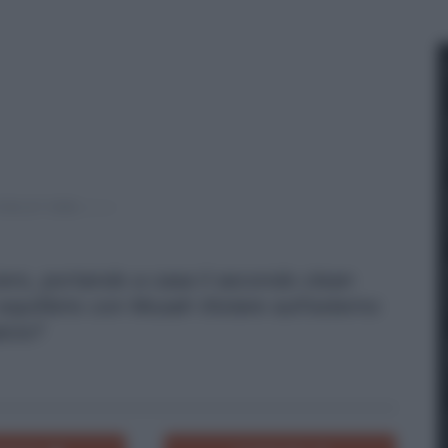
 zero, portando a casa il secondo clean
quilibrio con Musah titolare sull'esterno
lcio?