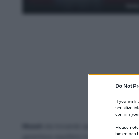
Gett
Do Not Pr
If you wish 
sensitive in
confirm your
Musah
sta trovando spazio da titolare 
Please note
based ads b
garantisce equilibrio in fase difensiva e 