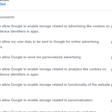
Out
i
il Milan ha subito 1 solo gol, grazie
consents
n
Musah
titolare sulla corsia di destra
o allow Google to enable storage related to advertising like cookies on
evice identifiers in apps.
ttica, infatti, supporta e bilancia i tanti
nera (da
Pulisic
a
Leao
e
Reijnders
).
o allow my user data to be sent to Google for online advertising
s.
a al posto di
Chukwueze
, garantisce corsa
to allow Google to send me personalized advertising.
zo al campo, zone di campo in cui il
Milan
o allow Google to enable storage related to analytics like cookies on
versari. Questa soluzione sembra
evice identifiers in apps.
rovato la quadra e vorrà dare continuità al
o allow Google to enable storage related to functionality of the website
o allow Google to enable storage related to personalization.
o
o allow Google to enable storage related to security, including