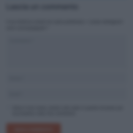
Lascia un commento
Il tuo indirizzo email non sarà pubblicato.
I campi obbligatori
sono contrassegnati
*
Salva il mio nome, email e sito web in questo browser per
la prossima volta che commento.
INVIA COMMENTO