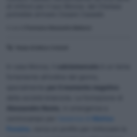
di rinforzi per il suo Monza: dal Chelsea
potrebbe arrivare Cesare Casadei.
A cura di
Francesco Alessandro Balducci
Tempo di lettura:
4
minuti
In casa Monza, il
calciomercato
è un tema
fortemente all’ordine del giorno,
specialmente
per il momento negativo
della società brianzola. La formazione di
Alessandro Nesta
, in emergenza a
centrocampo per
l’assenza di
Matteo
Pessina
, cerca un profilo per rinforzare la