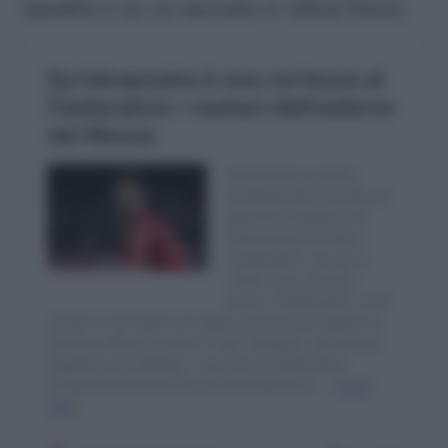
squadra e su cui lavorare in ottica futura.