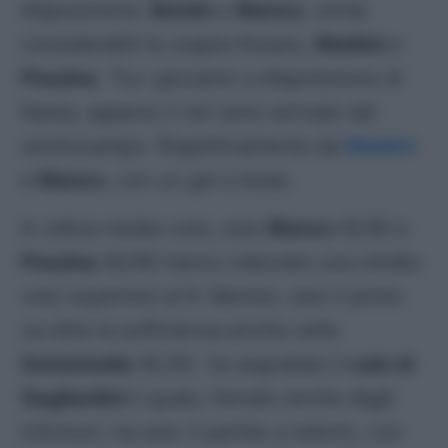
disposizione:
Bondo
e
Bianco
, ormai
considerabili la coppia titolare,
Maldini
e
Pessina
. Tra i giocatori a disposizione di
Nesta, appena 2 reti sono arrivate dal
centrocampo. Rispettivamente da
Maldini
e
Bianco
, con un gol a testa.
In ottica media-voto, solo
Bianco
(6,19) e
Pessina
(6,09) hanno maturato una media-
voto superiore al 6. Mentre, solo il primo
va oltre la sufficienza anche nella
fantamedia
(6,25). Va segnalato il
calo di
Gagliardini
il quale, frenato anche dagli
infortuni, ha solo 3 partite a referto, con