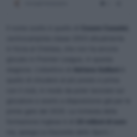
Il nome scelto è quello di
Cesare Casadei
,
centrocampista classe 2003 attualmente
in forza al Chelsea, che non ha ancora
giocato in Premier League, in questa
stagione. L’obiettivo di
Adriano Galliani
è
quello di chiudere al più presto e prima
con il club, in modo da poter lavorare sul
giocatore e averlo a disposizione già per le
prime gare del 2025. La richiesta della
formazione inglese è di
20 milioni di euro
ma, spiega
La Gazzetta dello Sport,
i