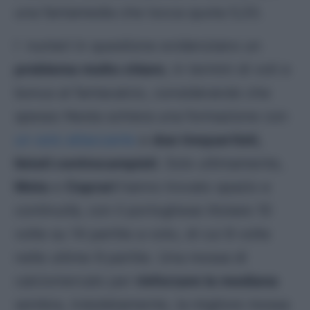
una fantamedia che tocca quota 5,33.
I numeri in questione evidenziano un
problema molto chiaro
, in termini di voti e
bonus al fantacalcio, considerando che
spesso Nesta schiera una formazione con
un solo attaccante
e
due trequartisti,
listati centrocampisti
. Solo ultimamente,
Mota
e
Caprari
hanno trovato spazio e
continuità, con il portoghese titolare 10
volte su 14 partite a voto, di cui 8 volte
nelle ultime 9 partite. Una mossa di
calciomercato per
rinforzare la mediana
sembra, indubbiamente, la migliore mossa