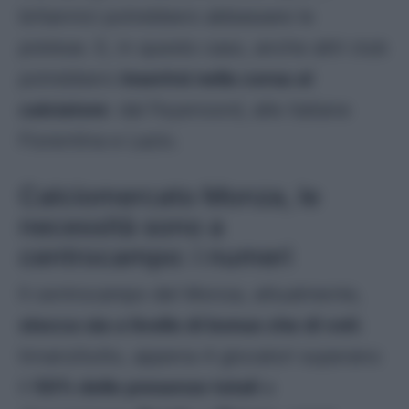
britannici potrebbero abbassare le
pretese. E, in questo caso, anche altri club
potrebbero
inserirsi nella corsa al
calciatore
: dal Feyenoord, alle italiane
Fiorentina e Lazio.
Calciomercato Monza, le
necessità sono a
centrocampo: i numeri
Il centrocampo del Monza, attualmente,
stecca sia a livello di bonus che di voti
.
Innanzitutto, appena 4 giocatori superano
il
50% delle presenze totali
a