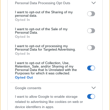
16esima di Serie A
Personal Data Processing Opt Outs
This information may also be disclosed by us to third parties
Francesco Pipitone
on the IAB’s List of Downstream Participants that may further
I want to opt-out of the Sharing of my
disclose it to other third parties.
personal data.
22 Dicembre 2025
5
minuti
Opted In
Please note that this website/app uses one or more Google
services and may gather and store information including but
I want to opt-out of the Sale of my
Personal Data.
not limited to your visit or usage behaviour. You may click to
Opted In
grant or deny consent to Google and its third-party tags to
use your data for below specified purposes in below Google
I want to opt-out of processing my
consent section.
Personal Data for Targeted Advertising.
Opted In
I want to opt-out of Collection, Use,
Retention, Sale, and/or Sharing of my
Personal Data that Is Unrelated with the
Purposes for which it was collected.
Opted Out
Google consents
Infortunati fantacalcio: cosa fare con i
lungodegenti Morata, Dumfries,
I want to allow Google to enable storage
Vlahovic e Gimenez?
related to advertising like cookies on web or
device identifiers in apps.
Franco Capalbo