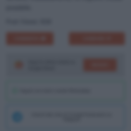
possibile.
Post Views:
838
COMMENTA
CONDIVIDI
Segui le ultime notizie su
SEGUICI
Google News!
Seguici sul nostro canale WhatsaApp
Unisciti alla chat di Consigli Fantacalcio su
Telegram