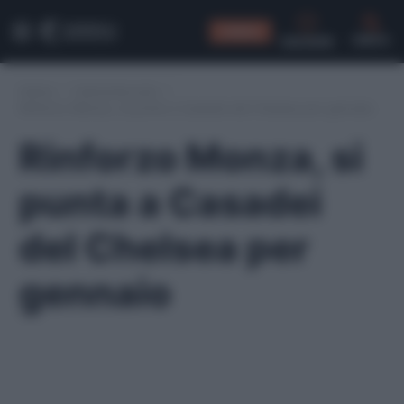
CONSIGLI
CERCA
Home
/
Calciomercato
/
Rinforzo Monza, si punta a Casadei del Chelsea per gennaio
Rinforzo Monza, si
punta a Casadei
del Chelsea per
gennaio