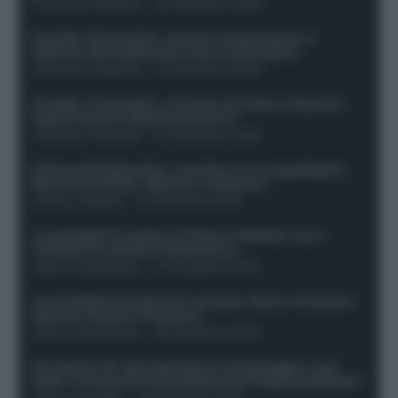
Francesco Pipitone
-
29 Dicembre 2025
Protetto: Fantacalcio, mercato di riparazione: 5
difensori dal rendimento sicuro da prendere
Francesco Pipitone
-
27 Dicembre 2025
Protetto: Fantacalcio, cosa fare con Kean e Openda: i
segnali dopo la 16esima di Serie A
Francesco Pipitone
-
22 Dicembre 2025
Infortunati fantacalcio: cosa fare con i lungodegenti
Morata, Dumfries, Vlahovic e Gimenez?
Franco Capalbo
-
21 Dicembre 2025
Le probabili formazioni di Genoa-Atalanta: ecco i
sostituti di Lookman e Kossounou
Guido Cantamessa
-
21 Dicembre 2025
Le probabili formazioni di Juventus-Roma: da David e
Openda a Dybala e Ferguson
Guido Cantamessa
-
20 Dicembre 2025
Formazioni 16^ giornata Serie A: ballottaggio e casi
dubbi. Chi gioca tra David/Openda e Ferguson/Dybala?
Franco Capalbo
-
20 Dicembre 2025