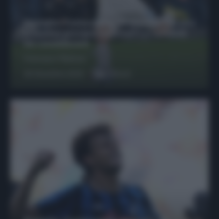
Protetto: Fantacalcio, Hojlund e Lukaku
possono giocare insieme? Le variabili
da considerare
Francesco Pipitone
29 Dicembre 2025
6
minuti