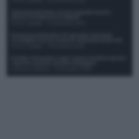
Calciomercato Roma, arriva un grande nome in
attacco? Si tratta di un ex Napoli!
Franco Capalbo
-
19 Dicembre 2025
Formazione fantacalcio 16^ giornata: 4 giocatori
sconsigliati e da non schierare. Rischiano brutti voti!
Franco Capalbo
-
19 Dicembre 2025
Protetto: Fantacalcio e rigori: quanto incidono davvero
i rigoristi e quando conviene strapagarli
Francesco Pipitone
-
19 Dicembre 2025