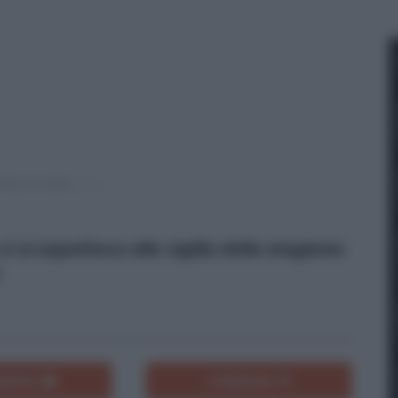
 si aspettava alla vigilia della stagione:
.
ENTA
CONDIVIDI