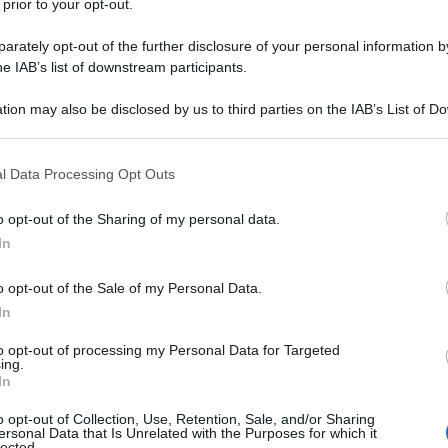
o anno, era stato
battezzato come il
 prior to your opt-out.
i, l’ex Milan sembrava molto simile
rately opt-out of the further disclosure of your personal information by
. Ma i numeri, ad ora, non confermano tutte
he IAB’s list of downstream participants.
l calciatore.
tion may also be disclosed by us to third parties on the IAB’s List of 
 that may further disclose it to other third parties.
 that this website/app uses one or more Google services and may gath
l Data Processing Opt Outs
including but not limited to your visit or usage behaviour. You may click 
 to Google and its third-party tags to use your data for below specifi
o opt-out of the Sharing of my personal data.
ogle consent section.
In
o opt-out of the Sale of my Personal Data.
In
to opt-out of processing my Personal Data for Targeted
ing.
In
o opt-out of Collection, Use, Retention, Sale, and/or Sharing
ersonal Data that Is Unrelated with the Purposes for which it
lected.