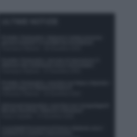
ULTIME NOTIZIE
Protetto: Fantacalcio, Hojlund e Lukaku possono
giocare insieme? Le variabili da considerare
Francesco Pipitone
-
29 Dicembre 2025
Protetto: Fantacalcio, mercato di riparazione: 5
difensori dal rendimento sicuro da prendere
Francesco Pipitone
-
27 Dicembre 2025
Protetto: Fantacalcio, cosa fare con Kean e Openda: i
segnali dopo la 16esima di Serie A
Francesco Pipitone
-
22 Dicembre 2025
Infortunati fantacalcio: cosa fare con i lungodegenti
Morata, Dumfries, Vlahovic e Gimenez?
Franco Capalbo
-
21 Dicembre 2025
Le probabili formazioni di Genoa-Atalanta: ecco i
sostituti di Lookman e Kossounou