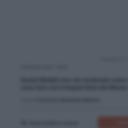
Powered by
2 Dicembre 2024 - 18:40
Daniel Maldini non sta rendendo come ci
cosa fare con il trequartista del Monza
A cura di
Francesco Alessandro Balducci
COMM
Tempo di lettura:
4
minuti