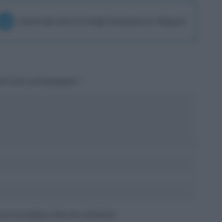
Unisciti alla chat di Consigli Fantacalcio su Telegram
tori sono contrassegnati
*
 per la prossima volta che commento.