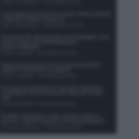
Guido Cantamessa
-
21 Dicembre 2025
Le probabili formazioni di Juventus-Roma: da David
e Openda a Dybala e Ferguson
Guido Cantamessa
-
20 Dicembre 2025
Formazioni 16^ giornata Serie A: ballottaggio e casi
dubbi. Chi gioca tra David/Openda e
Ferguson/Dybala?
Franco Capalbo
-
20 Dicembre 2025
Calciomercato Roma, arriva un grande nome in
attacco? Si tratta di un ex Napoli!
Franco Capalbo
-
19 Dicembre 2025
Formazione fantacalcio 16^ giornata: 4 giocatori
sconsigliati e da non schierare. Rischiano brutti
voti!
Franco Capalbo
-
19 Dicembre 2025
Protetto: Fantacalcio e rigori: quanto incidono
davvero i rigoristi e quando conviene strapagarli
Francesco Pipitone
-
19 Dicembre 2025