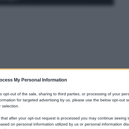
ocess My Personal Information
to opt-out of the sale, sharing to third parties, or processing of your per
formation for targeted advertising by us, please use the below opt-out s
 selection.
alcio non sta rispecchiando quelle che
 that after your opt-out request is processed you may continue seeing i
 della stagione. Il classe 2001, arrivato dal
ased on personal information utilized by us or personal information dis