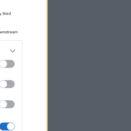
 third
Downstream
er and store
to grant or
ed purposes