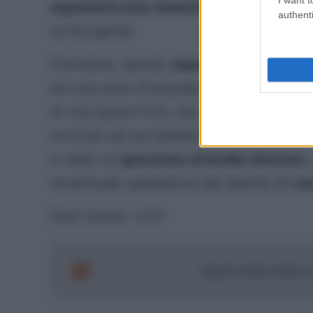
aspettarsi una rinascita
, ma il livello d
authenti
un’incognità.
Conviene, quindi,
aspettare che Daniel
ad una serie di prestazioni positive, ma
di voti sopra il 6,5, che possa rimetterlo
svincolo ad ora sembra una mossa
esag
in dote un
giocatore di livello inferiore
,
l’eventuale esplosione del talento di
ca
Post Views:
1.371
Segui le ultime notizie 