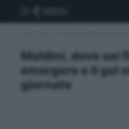
Home
/
Serie A
/
Monza
/
Maldini, dove sei finito? Fa
Maldini, dove sei f
emergere e il gol
giornate