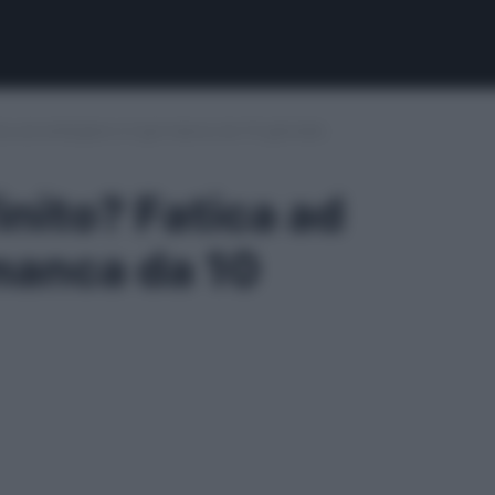
tica ad emergere e il gol manca da 10 giornate
inito? Fatica ad
 manca da 10