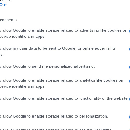
io
: nelle ultime sette partite del Monza, ha
Out
e da subentrato ed in una
è rimasto fuori
consents
o: l’unico bonus è stato un gol segnato
o allow Google to enable storage related to advertising like cookies on
rentina-Monza. In totale, si contano
13
evice identifiers in apps.
ari a
6,00
ed una
fantamedia
a quota
o allow my user data to be sent to Google for online advertising
io ha ricevuto anche il cartellino giallo
s.
nate
con il peso di una diffida sulla testa
.
to allow Google to send me personalized advertising.
o: cosa fare al fantacalcio?
o allow Google to enable storage related to analytics like cookies on
evice identifiers in apps.
 i dubbi che ci sono su di lui, al
o allow Google to enable storage related to functionality of the website
catore
non possa continuare su questi
 da titolare a favore di
Caprari
e
Mota
,
o allow Google to enable storage related to personalization.
uric
. Di conseguenza, vale la pena
o allow Google to enable storage related to security, including