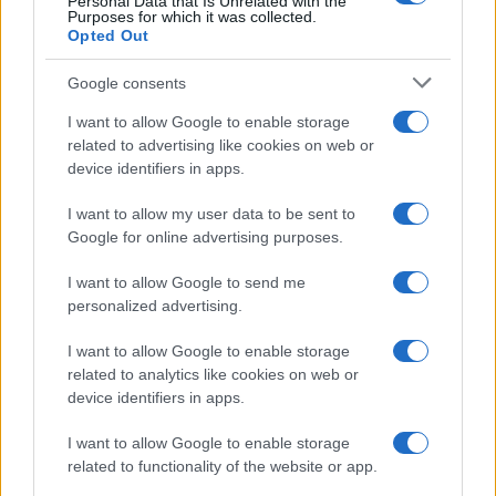
Personal Data that Is Unrelated with the
Purposes for which it was collected.
Opted Out
Google consents
I want to allow Google to enable storage
related to advertising like cookies on web or
device identifiers in apps.
I want to allow my user data to be sent to
Infortunati fantacalcio: cosa fare con i
Google for online advertising purposes.
lungodegenti Morata, Dumfries,
Vlahovic e Gimenez?
I want to allow Google to send me
Franco Capalbo
personalized advertising.
21 Dicembre 2025
4
minuti
I want to allow Google to enable storage
related to analytics like cookies on web or
device identifiers in apps.
I want to allow Google to enable storage
related to functionality of the website or app.