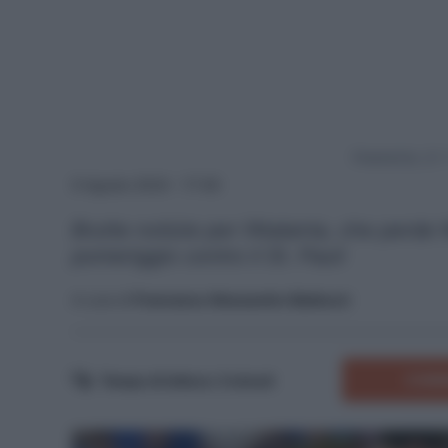
Powered by
9 Agosto 2024 - 17:49
Brutte notizie per l'Atalanta, che perde
pomeriggio contro il St. Pauli
A cura di
Francesco Alessandro Balducci
COMM
Tempo di lettura:
3
minuti