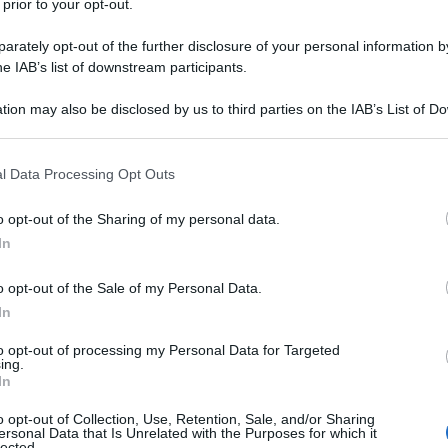
 prior to your opt-out.
, che lo terrà fuori sicuramente per
rately opt-out of the further disclosure of your personal information by
e 18:30, contro il
St. Pauli
. Poi bisognerà
he IAB’s list of downstream participants.
inite lìha colpito l’ex Roma al piede
tion may also be disclosed by us to third parties on the IAB’s List of 
 that may further disclose it to other third parties.
e di maggio.
 that this website/app uses one or more Google services and may gath
l Data Processing Opt Outs
calcio-atalanta-rigorista-probabile-
including but not limited to your visit or usage behaviour. You may click 
 to Google and its third-party tags to use your data for below specifi
sse/
o opt-out of the Sharing of my personal data.
ogle consent section.
In
 che lo costringerà a saltare quasi tutta la
o opt-out of the Sale of my Personal Data.
ziata, l’Atalanta perde per infortunio
In
ggiunto anche quello di
Koopmeiners
,
to opt-out of processing my Personal Data for Targeted
di
Gasperini
e sta spingendo per firmare
ing.
In
o opt-out of Collection, Use, Retention, Sale, and/or Sharing
ersonal Data that Is Unrelated with the Purposes for which it
lected.