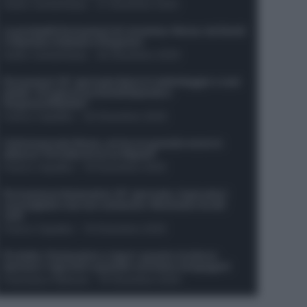
Guido Cantamessa
-
21 Dicembre 2025
Le probabili formazioni di Juventus-Roma: da David
e Openda a Dybala e Ferguson
Guido Cantamessa
-
20 Dicembre 2025
Formazioni 16^ giornata Serie A: ballottaggio e casi
dubbi. Chi gioca tra David/Openda e
Ferguson/Dybala?
Franco Capalbo
-
20 Dicembre 2025
Calciomercato Roma, arriva un grande nome in
attacco? Si tratta di un ex Napoli!
Franco Capalbo
-
19 Dicembre 2025
Formazione fantacalcio 16^ giornata: 4 giocatori
sconsigliati e da non schierare. Rischiano brutti
voti!
Franco Capalbo
-
19 Dicembre 2025
Protetto: Fantacalcio e rigori: quanto incidono
davvero i rigoristi e quando conviene strapagarli
Francesco Pipitone
-
19 Dicembre 2025