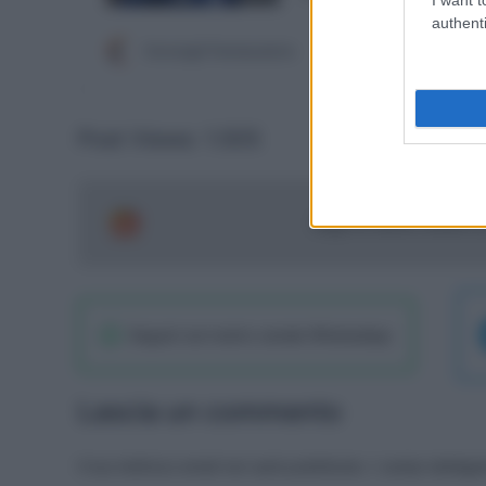
authenti
Post Views:
1.505
Segui le ultime notizie 
Seguici sul nostro canale WhatsaApp
Lascia un commento
Il tuo indirizzo email non sarà pubblicato.
I campi obbliga