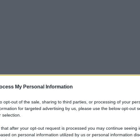
ocess My Personal Information
to opt-out of the sale, sharing to third parties, or processing of your per
rtunio
, un’altra fondamentale pedina
formation for targeted advertising by us, please use the below opt-out s
a Europea
e dell’inizio della stagione di
 selection.
che del trequartista
classe 1999
, che
 that after your opt-out request is processed you may continue seeing i
ffensivi della formazione
orobica
.
ased on personal information utilized by us or personal information dis