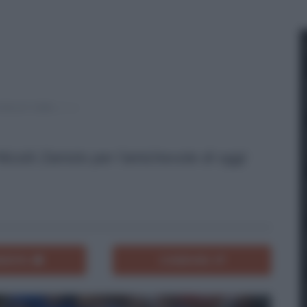
 Nicolò Zaniolo per l'amichevole di oggi
ENTA
CONDIVIDI