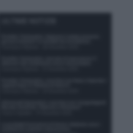
ULTIME NOTIZIE
Protetto: Fantacalcio, Hojlund e Lukaku possono
giocare insieme? Le variabili da considerare
Francesco Pipitone
-
29 Dicembre 2025
Protetto: Fantacalcio, mercato di riparazione: 5
difensori dal rendimento sicuro da prendere
Francesco Pipitone
-
27 Dicembre 2025
Protetto: Fantacalcio, cosa fare con Kean e Openda: i
segnali dopo la 16esima di Serie A
Francesco Pipitone
-
22 Dicembre 2025
Infortunati fantacalcio: cosa fare con i lungodegenti
Morata, Dumfries, Vlahovic e Gimenez?
Franco Capalbo
-
21 Dicembre 2025
Le probabili formazioni di Genoa-Atalanta: ecco i
sostituti di Lookman e Kossounou