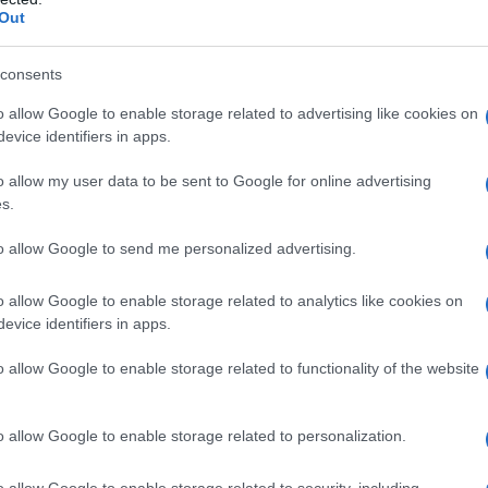
all’esordio con la maglia dell’Atalanta e
Out
titolare nella Dea. Per l’italo-argentino
spalle e le responsabilità.
consents
o allow Google to enable storage related to advertising like cookies on
sperini
, a meno di 10 giorni dell’apertura
evice identifiers in apps.
 A,
è rappresentata dai numeri forniti in
o allow my user data to be sent to Google for online advertising
nta con una quotazione di 13 e un FVM di
s.
to allow Google to send me personalized advertising.
o allow Google to enable storage related to analytics like cookies on
evice identifiers in apps.
o allow Google to enable storage related to functionality of the website
o allow Google to enable storage related to personalization.
o allow Google to enable storage related to security, including