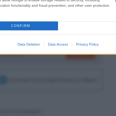
cation functionality and fraud prevention, and other user protection.
CONFIRM
Data Deletion
Data Access
Privacy Policy
SEGUICI
su Google News!
Unisciti alla chat di Consigli Fantacalcio su Telegram
tori sono contrassegnati
*