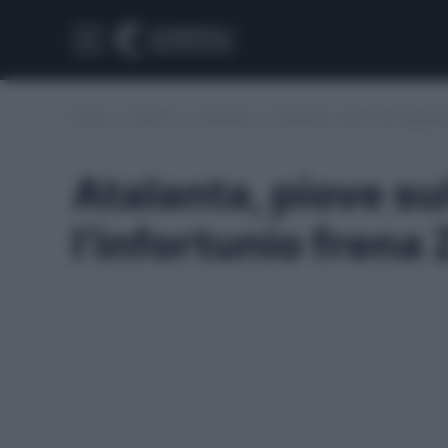
Home
/
Serie A
/
Atalanta
/
Atalanta, piove sul bagnato
Atalanta, piove su
l’infortunio frena