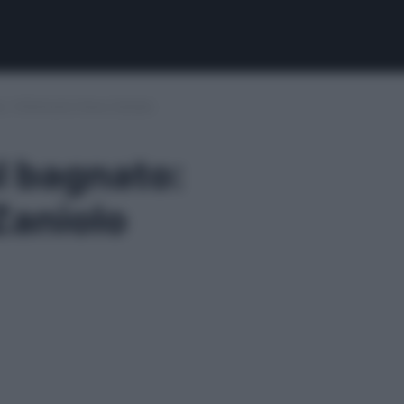
: l’infortunio frena Zaniolo
l bagnato:
 Zaniolo