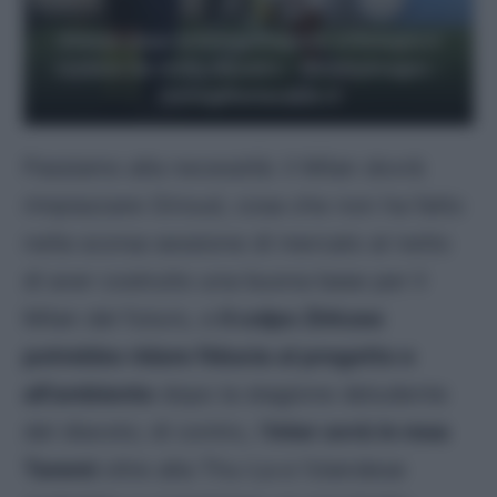
Zirkzee dopo la buona stagione al Bologna è
conteso da molte squadre – @GettyImages –
Consiglifantacalcio.it
Passiamo alla necessità: il Milan dovrà
rimpiazzare Giroud, cosa che non ha fatto
nella scorsa sessione di mercato al netto
di aver costruito una buona base per il
Milan del futuro, e
il colpo Zirkzee
potrebbe ridare fiducia al progetto e
all’ambiente
dopo la stagione deludente
del diavolo; di contro, l’
Inter avrà in rosa
Taremi
oltre alla Thu-La e l’olandese