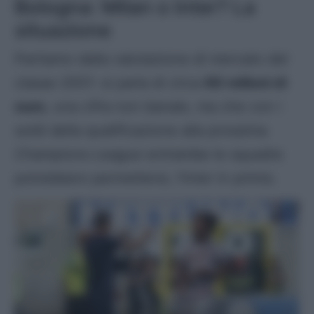
Bologna: Milan o Inter? La
situazione
Partiamo dalla valutazione di mercato del
classe 2001: si parla di circa
60 milioni di
euro
, una cifra non banale, ma che con i
soldi della qualificazione alla prossima
Champions League
entrambe le squadre
potrebbero permettersi, l’Inter in primis.