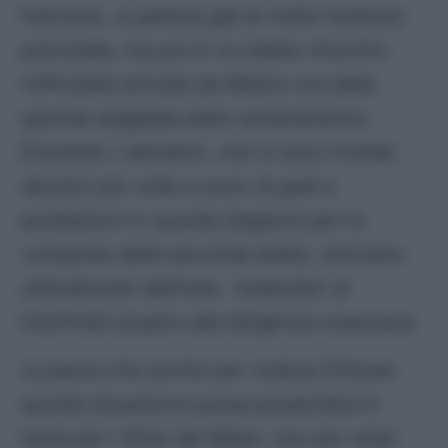
francese, si parlava già di visite mediche
prenotate, ma poi in un batter d’occhio
l’ufficialità arrivata da Milano era dalla
sponda sbagliata dello schieramento.
Entrambi i calciatori, che si sono rivelati
decisivi più volte a suon di goal e
prestazioni in questa stagione per la
conquista della seconda stella, venivano
ufficializzati dall’Inter, ‘rubandoli’ al
fotofinish proprio alla dirigenza rossonera.
La paura che anche per Joshua Zirkzee
questa situazione possa presentarsi è
tanta per i tifosi del Milan, che più volte