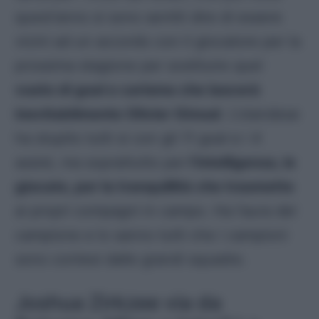
quest’anno si sono sentiti dire di essere
vicini ad un accordo con il giocatore per la
prossima stagione per sostituire quel
vuoto di goal e carisma che lascerà
inevitabilmente Olivier Giroud
. L’olandese
ha stupito tutti si con gli 11 goal e i 4
assist, ma soprattutto per
l’intelligenza, le
giocate, per la tranquillità che trasmette
ai propri compagni in campo. Ha l’aura del
campione e lo sanno tutti che i campioni
sono contesi dalle grandi squadre.
Joshua Zirkzee via da