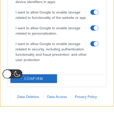
device identifiers in apps.
I want to allow Google to enable storage
related to functionality of the website or app.
I want to allow Google to enable storage
related to personalization.
I want to allow Google to enable storage
related to security, including authentication
functionality and fraud prevention, and other
user protection.
CONFIRM
Data Deletion
Data Access
Privacy Policy
Probabili
Voti
Seguici su Youtube
Seguici su
Seguici su
Formazioni
Telegram
Whatsapp