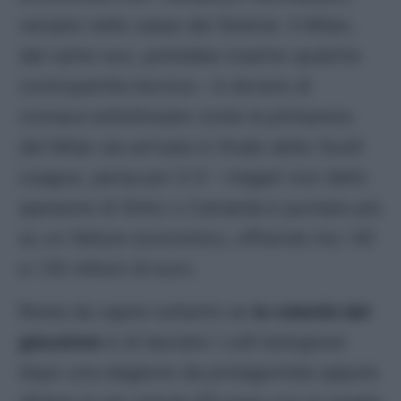
versare nelle casse dei felsinei. Il Milan,
dal canto suo, potrebbe inserire qualche
contropartita tecnica – è dovere di
cronaca sottolineare come la primavera
del Milan sia arrivata in finale della
Youth
League
, persa poi 3-0 – magari non dello
spessore di Simic o Camarda e puntare più
su un fattore economico, offrendo tra i 40
e i 50 milioni di euro.
Resta da capire soltanto se
la volontà del
giocatore
è di lasciare i colli bolognesi
dopo una stagione da protagonista oppure