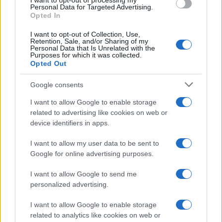
I want to opt-out of processing my
consent section.
Personal Data for Targeted Advertising.
Opted In
I want to opt-out of Collection, Use,
Retention, Sale, and/or Sharing of my
Personal Data that Is Unrelated with the
Purposes for which it was collected.
Opted Out
Google consents
I want to allow Google to enable storage
Infortunati fantacalcio: cosa fare con i
related to advertising like cookies on web or
lungodegenti Morata, Dumfries,
device identifiers in apps.
Vlahovic e Gimenez?
I want to allow my user data to be sent to
Franco Capalbo
Google for online advertising purposes.
21 Dicembre 2025
4
minuti
I want to allow Google to send me
personalized advertising.
I want to allow Google to enable storage
related to analytics like cookies on web or