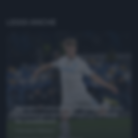
LEGGI ANCHE
Protetto: Fantacalcio, Hojlund e Lukaku
possono giocare insieme? Le variabili
da considerare
Francesco Pipitone