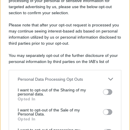
processing of your personal or sensitive information for
targeted advertising by us, please use the below opt-out
section to confirm your selection.
Please note that after your opt-out request is processed you
may continue seeing interest-based ads based on personal
information utilized by us or personal information disclosed to
third parties prior to your opt-out.
You may separately opt-out of the further disclosure of your
personal information by third parties on the IAB’s list of
downstream participants.
Protetto: Fantacalcio, cosa fare con
Personal Data Processing Opt Outs
This information may also be disclosed by us to third parties
Kean e Openda: i segnali dopo la
on the IAB’s List of Downstream Participants that may further
16esima di Serie A
I want to opt-out of the Sharing of my
disclose it to other third parties.
personal data.
Francesco Pipitone
Opted In
Please note that this website/app uses one or more Google
22 Dicembre 2025
5
minuti
services and may gather and store information including but
I want to opt-out of the Sale of my
Personal Data.
not limited to your visit or usage behaviour. You may click to
Opted In
grant or deny consent to Google and its third-party tags to
use your data for below specified purposes in below Google