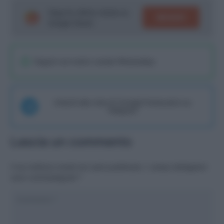
Segui le ultime notizie su
SEGUICI
Google News!
Seguici sul nostro canale WhatsaApp
Unisciti alla chat di Consigli Fantacalcio su
Telegram
Lascia un commento
Il tuo indirizzo email non sarà pubblicato.
I campi obbligatori
sono contrassegnati
*