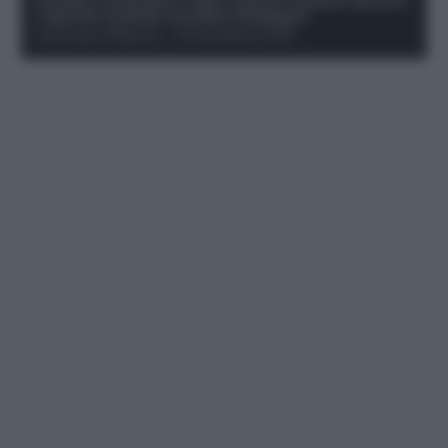
i rigoristi e quando conviene strapagarli
Francesco Pipitone
-
19 Dicembre 2025