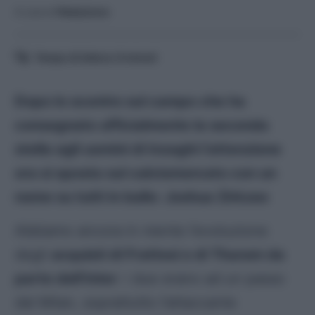
A cura di
Redazione
Tempo di lettura:
6
minuti
Dopo lo scontro sul campo che ha
consegnato ufficialmente la seconda
stella agli uomini di Inzaghi l’attenzione
ora si sposta sul calciomercato con un
nome su tutti in ballo: Joshua Zirkzee
Abbiamo ancora in mente l’evoluzione
degli
acquisti di Frattesi e di Thuram da
parte dell’Inter
: i due erano ad un passo
dal Milan, soprattutto l’attaccante