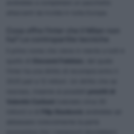
andrebbe a completare un pacchetto
attaccanti da invidia in tutta Europa.
Cosa offre l’Inter che il Milan non
ha? Le contropartite tecniche
Il primo nome che viene in mente a tutti è
quello di
Giovanni Fabbian
, del quale
l’Inter ha una diritto di recompra entro il
2025 pari a 12 milioni. Un diritto che se
rescisso, insieme ai possibili
prestiti di
Valentin Carboni
(valutato circa 30
milioni) e di
Filip Stankovic
andrebbe ad
abbassare notevolmente la parte
economica che i nerazzurri dovrebbero