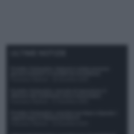
ULTIME NOTIZIE
Protetto: Fantacalcio, Hojlund e Lukaku possono
giocare insieme? Le variabili da considerare
Francesco Pipitone
-
29 Dicembre 2025
Protetto: Fantacalcio, mercato di riparazione: 5
difensori dal rendimento sicuro da prendere
Francesco Pipitone
-
27 Dicembre 2025
Protetto: Fantacalcio, cosa fare con Kean e Openda: i
segnali dopo la 16esima di Serie A
Francesco Pipitone
-
22 Dicembre 2025