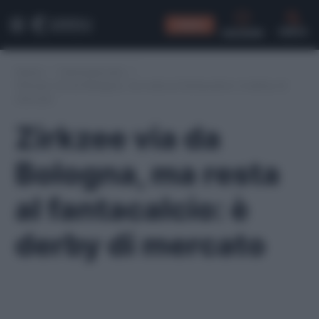
CONSIGLI
CERCA
Home
/
Calciomercato
/
Zirkzee via da Bologna, ma resta al fantacalcio: è derby di
mercato
Zirkzee via da
Bologna, ma resta
al fantacalcio: è
derby di mercato