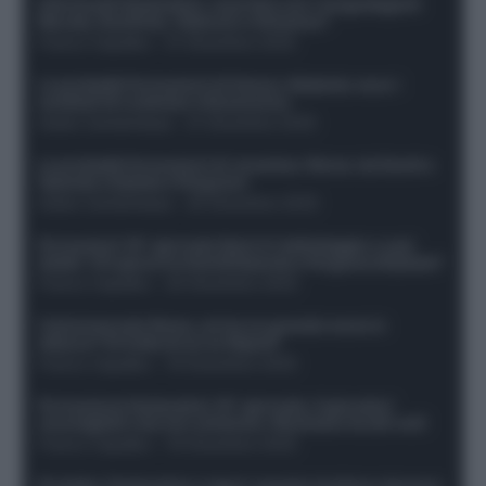
Infortunati fantacalcio: cosa fare con i lungodegenti
Morata, Dumfries, Vlahovic e Gimenez?
Franco Capalbo
-
21 Dicembre 2025
Le probabili formazioni di Genoa-Atalanta: ecco i
sostituti di Lookman e Kossounou
Guido Cantamessa
-
21 Dicembre 2025
Le probabili formazioni di Juventus-Roma: da David e
Openda a Dybala e Ferguson
Guido Cantamessa
-
20 Dicembre 2025
Formazioni 16^ giornata Serie A: ballottaggio e casi
dubbi. Chi gioca tra David/Openda e Ferguson/Dybala?
Franco Capalbo
-
20 Dicembre 2025
Calciomercato Roma, arriva un grande nome in
attacco? Si tratta di un ex Napoli!
Franco Capalbo
-
19 Dicembre 2025
Formazione fantacalcio 16^ giornata: 4 giocatori
sconsigliati e da non schierare. Rischiano brutti voti!
Franco Capalbo
-
19 Dicembre 2025
Protetto: Fantacalcio e rigori: quanto incidono davvero