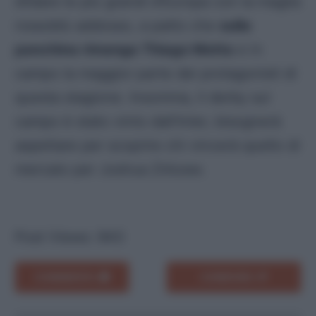
sfidare le più grandi d’Europa con la maglia
rossoblù addosso, a patto che
sulla
panchina rimanga Thiago Motta
e in
campo la maggior parte dei protagonisti di
questa stagione. Insomma, il derby sul
campo è stato vinto dall’Inter, bisognerà
aspettare per scoprire chi vincerà quello di
mercato per Joshua Zirkzee.
Post Views:
943
COMMENTA
CONDIVIDI