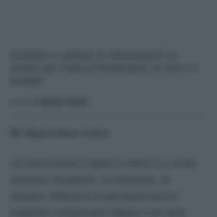
Andiamo a vedere le informazioni su
Zerbin per l'asta di fantacalcio, lo slot e il
budget.
A cura di
Saverio Fattori
Tempo di lettura:
3
minuti
La Cremonese è salita in Serie A e come
obiettivo ha quello, ovviamente, di
salvarsi. Ottenere la permanenza nel
massimo campionato italiano non sarà