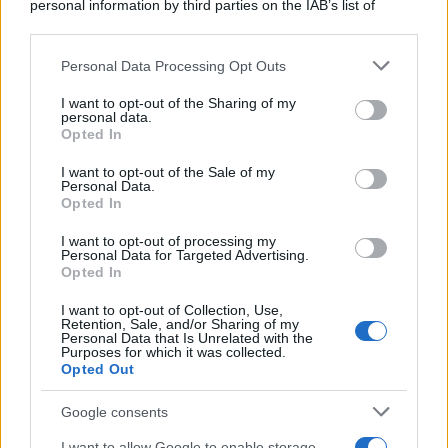
personal information by third parties on the IAB’s list of
Kean e Openda: i segnali dopo la
downstream participants.
16esima di Serie A
Francesco Pipitone
Personal Data Processing Opt Outs
This information may also be disclosed by us to third parties
on the IAB’s List of Downstream Participants that may further
22 Dicembre 2025
5
minuti
I want to opt-out of the Sharing of my
disclose it to other third parties.
personal data.
Opted In
Please note that this website/app uses one or more Google
services and may gather and store information including but
I want to opt-out of the Sale of my
Personal Data.
not limited to your visit or usage behaviour. You may click to
Opted In
grant or deny consent to Google and its third-party tags to
use your data for below specified purposes in below Google
I want to opt-out of processing my
consent section.
Personal Data for Targeted Advertising.
Opted In
I want to opt-out of Collection, Use,
Retention, Sale, and/or Sharing of my
Personal Data that Is Unrelated with the
Purposes for which it was collected.
Opted Out
Infortunati fantacalcio: cosa fare con i
Google consents
lungodegenti Morata, Dumfries,
Vlahovic e Gimenez?
I want to allow Google to enable storage