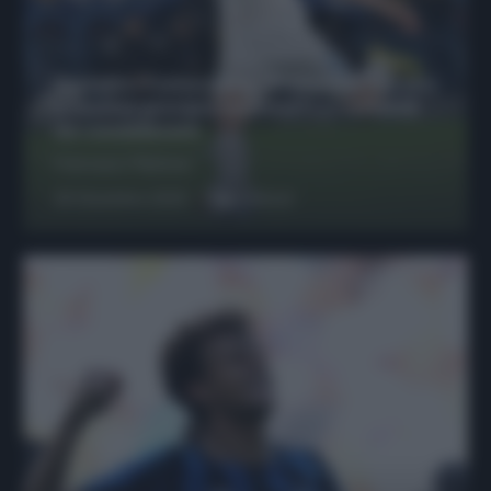
Protetto: Fantacalcio, Hojlund e Lukaku
possono giocare insieme? Le variabili
da considerare
Francesco Pipitone
29 Dicembre 2025
6
minuti