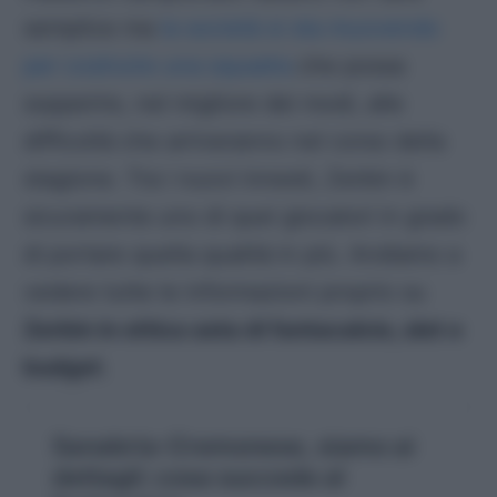
semplice ma
la società si sta muovendo
per costruire una squadra
che possa
sopperire, nel migliore dei modi, alle
difficoltà che arriveranno nel corso della
stagione. Tra i nuovi innesti, Zerbin è
sicuramente uno di quei giocatori in grado
di portare quella qualità in più. Andiamo a
vedere tutte le informazioni proprio su
Zerbin in ottica asta di fantacalcio, slot e
budget
.