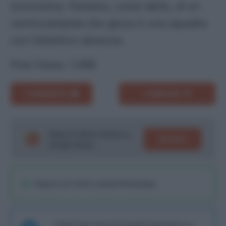
economica. Parliamo, come detto, di un
centrocampista che gioca in una squadra
con l’obiettivo salvezza.
Post Views:
1.489
COMMENTA
CONDIVIDI
Segui le ultime notizie su
SEGUICI
Google News!
Seguici sul nostro canale WhatsaApp
Unisciti alla chat di Consigli Fantacalcio su