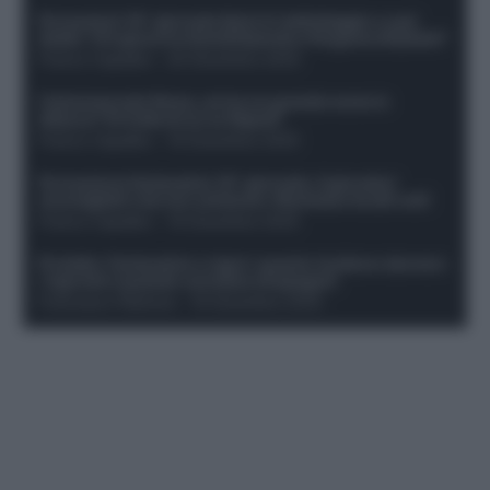
Formazioni 16^ giornata Serie A: ballottaggio e casi
dubbi. Chi gioca tra David/Openda e Ferguson/Dybala?
Franco Capalbo
-
20 Dicembre 2025
Calciomercato Roma, arriva un grande nome in
attacco? Si tratta di un ex Napoli!
Franco Capalbo
-
19 Dicembre 2025
Formazione fantacalcio 16^ giornata: 4 giocatori
sconsigliati e da non schierare. Rischiano brutti voti!
Franco Capalbo
-
19 Dicembre 2025
Protetto: Fantacalcio e rigori: quanto incidono davvero
i rigoristi e quando conviene strapagarli
Francesco Pipitone
-
19 Dicembre 2025