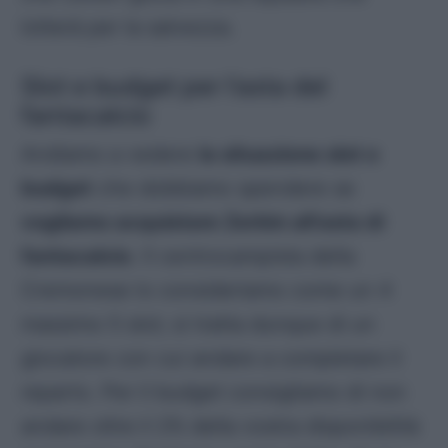
lotterà per la salvezza.
Slot e budget per l’asta del
fantacalcio
Andiamo a vedere
la situazione slot e
budget
che dobbiamo spendere se
vogliamo acquistare Zerbin all’asta di
fantacalcio
. Il centrocampista della
Cremonese lo consideriamo come un 4
massimo 5 slot; si tratta dunque di un
giocatore con cui andare a completare il
reparto. Per il budget consigliamo di non
andare oltre il 2% della vostra disponibilità