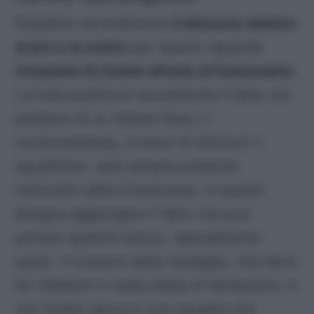
Passiamo ad analizzare
il discorso relativo
ai pro e ai contro
per quanto riguarda
l’acquisto di Zerbin all’asta di fantacalcio
.
La nota positiva è sicuramente il fatto che
parliamo di un titolare fisso; il
centrocampista, a meno di infortuni o
squalifiche, sarà sempre presente
nell’undici della Cremonese. A questo
bisogna aggiungere il fatto che può
portare qualche bonus, specialmente
assist. Il rovescio della medaglia, che deve
far riflettere in sede d’asta di fantacalcio, è
che Zerbin gioca in una squadra che