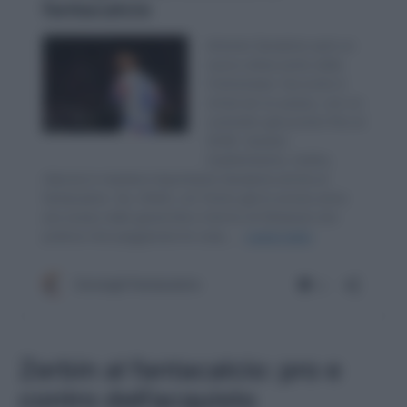
Zerbin al fantacalcio: pro e
contro dell’acquisto