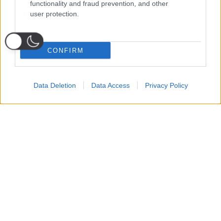
functionality and fraud prevention, and other
user protection.
CONFIRM
Data Deletion
Data Access
Privacy Policy
Probabili
Voti
Seguici su Youtube
Seguici su
Seguici su
Formazioni
Telegram
Whatsapp
Strumenti Fantacalcio
Voti Fantacalcio Serie A
Lista Fantacalcio
Probabili Formazioni Serie A
Indisponibili Serie A