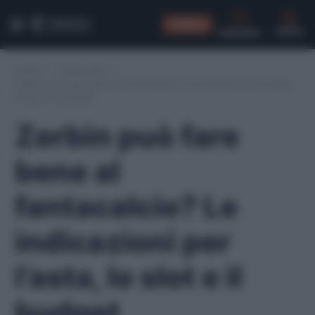
CONSIGLI
CERCA
Home
/
Fantacalcio
/
Zerbin può fare bene al fantacalcio? Le indicazioni per l’asta,
lo slot e il budget
Zerbin può fare
bene al
fantacalcio? Le
indicazioni per
l’asta, lo slot e il
budget