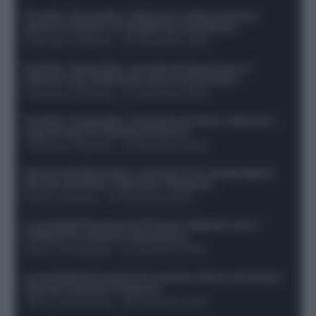
Protetto: Fantacalcio, Hojlund e Lukaku possono
giocare insieme? Le variabili da considerare
Francesco Pipitone
-
29 Dicembre 2025
Protetto: Fantacalcio, mercato di riparazione: 5
difensori dal rendimento sicuro da prendere
Francesco Pipitone
-
27 Dicembre 2025
Protetto: Fantacalcio, cosa fare con Kean e Openda: i
segnali dopo la 16esima di Serie A
Francesco Pipitone
-
22 Dicembre 2025
Infortunati fantacalcio: cosa fare con i lungodegenti
Morata, Dumfries, Vlahovic e Gimenez?
Franco Capalbo
-
21 Dicembre 2025
Le probabili formazioni di Genoa-Atalanta: ecco i
sostituti di Lookman e Kossounou
Guido Cantamessa
-
21 Dicembre 2025
Le probabili formazioni di Juventus-Roma: da David e
Openda a Dybala e Ferguson
Guido Cantamessa
-
20 Dicembre 2025