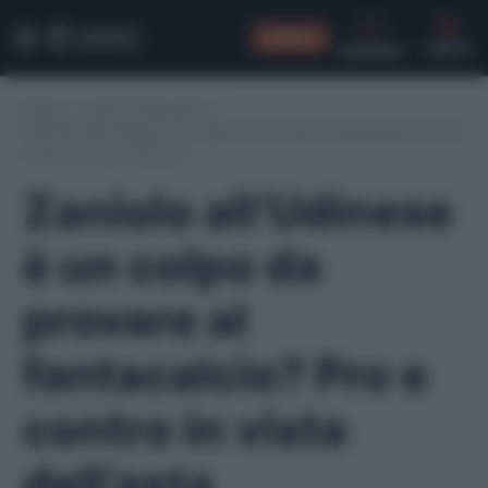
CONSIGLI
CERCA
Home
/
Asta Fantacalcio
/
Zaniolo all’Udinese è un colpo da provare al fantacalcio? Pro e
contro in vista dell’asta
Zaniolo all’Udinese
è un colpo da
provare al
fantacalcio? Pro e
contro in vista
dell’asta