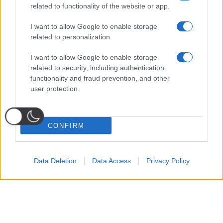
related to functionality of the website or app.
I want to allow Google to enable storage
related to personalization.
I want to allow Google to enable storage
related to security, including authentication
functionality and fraud prevention, and other
user protection.
CONFIRM
Data Deletion
Data Access
Privacy Policy
Probabili
Voti
Seguici su Youtube
Seguici su
Seguici su
Formazioni
Telegram
Whatsapp