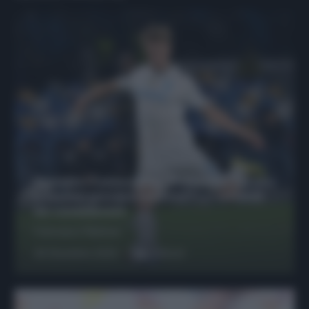
Protetto: Fantacalcio, Hojlund e Lukaku
possono giocare insieme? Le variabili
da considerare
Francesco Pipitone
29 Dicembre 2025
6
minuti