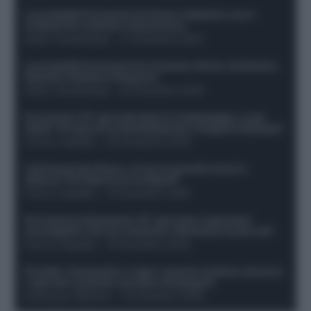
Le probabili formazioni di Genoa-Atalanta: ecco i
sostituti di Lookman e Kossounou
Guido Cantamessa
-
21 Dicembre 2025
Le probabili formazioni di Juventus-Roma: da David e
Openda a Dybala e Ferguson
Guido Cantamessa
-
20 Dicembre 2025
Formazioni 16^ giornata Serie A: ballottaggio e casi
dubbi. Chi gioca tra David/Openda e Ferguson/Dybala?
Franco Capalbo
-
20 Dicembre 2025
Calciomercato Roma, arriva un grande nome in
attacco? Si tratta di un ex Napoli!
Franco Capalbo
-
19 Dicembre 2025
Formazione fantacalcio 16^ giornata: 4 giocatori
sconsigliati e da non schierare. Rischiano brutti voti!
Franco Capalbo
-
19 Dicembre 2025
Protetto: Fantacalcio e rigori: quanto incidono davvero
i rigoristi e quando conviene strapagarli
Francesco Pipitone
-
19 Dicembre 2025