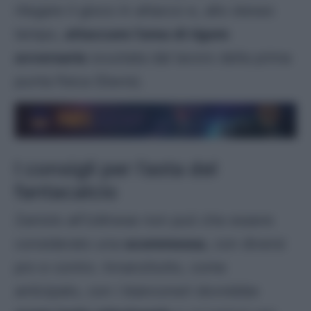
rilegare il gioco in attacco e, allo stesso
tempo,
attaccare l’area di rigore
avversaria
svuotata dal lavoro della prima
punta fisica (Davis).
I consigli per l’asta del
fantacalcio
Zaniolo all’Udinese non può che essere
considerato una
scommessa
, con diversi
pro e contro. Innanzitutto, come
anticipato, con i bianconeri dovrebbe