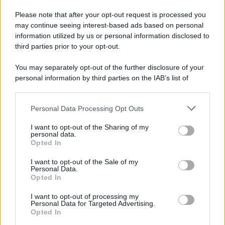
Please note that after your opt-out request is processed you
may continue seeing interest-based ads based on personal
information utilized by us or personal information disclosed to
third parties prior to your opt-out.
You may separately opt-out of the further disclosure of your
personal information by third parties on the IAB’s list of
Protetto: Fantacalcio, cosa fare con
downstream participants.
Kean e Openda: i segnali dopo la
Personal Data Processing Opt Outs
16esima di Serie A
This information may also be disclosed by us to third parties
on the IAB’s List of Downstream Participants that may further
Francesco Pipitone
I want to opt-out of the Sharing of my
disclose it to other third parties.
personal data.
22 Dicembre 2025
5
minuti
Opted In
Please note that this website/app uses one or more Google
services and may gather and store information including but
I want to opt-out of the Sale of my
Personal Data.
not limited to your visit or usage behaviour. You may click to
Opted In
grant or deny consent to Google and its third-party tags to
use your data for below specified purposes in below Google
I want to opt-out of processing my
consent section.
Personal Data for Targeted Advertising.
Opted In