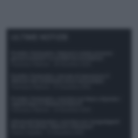
ULTIME NOTIZIE
Protetto: Fantacalcio, Hojlund e Lukaku possono
giocare insieme? Le variabili da considerare
Francesco Pipitone
-
29 Dicembre 2025
Protetto: Fantacalcio, mercato di riparazione: 5
difensori dal rendimento sicuro da prendere
Francesco Pipitone
-
27 Dicembre 2025
Protetto: Fantacalcio, cosa fare con Kean e Openda: i
segnali dopo la 16esima di Serie A
Francesco Pipitone
-
22 Dicembre 2025
Infortunati fantacalcio: cosa fare con i lungodegenti
Morata, Dumfries, Vlahovic e Gimenez?
Franco Capalbo
-
21 Dicembre 2025