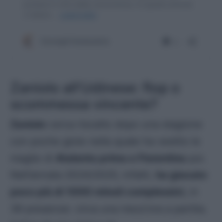
Zaniolo all’Udinese: flop o
scommessa vincente?
Zaniolo
cerca riscatto dopo una stagione
con poche gioie nella quale ha vestito le
maglie di
Atalanta prima e Fiorentina
poi.
Nell’annata 2024/2025, infatti,
ha giocato
poco più di 1000 minuti complessivi,
in
36 presenze: circa una mezz’ora a partita.