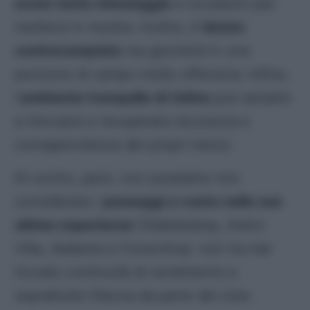
avere tanto minutaggio
e occasioni per
mettersi in mostra. Inoltre, è
listato
centrocampista
ma giocherà in una
porzione di campo molto offensiva. Infine,
l’
ambiente tranquillo di Udine
può aiutarlo
a ritrovarsi e recuperare sicurezza e
consapevolezza dei propri mezzi.
Di contro, però, non possiamo non
considerare i
passaggi a vuoto nelle sue
ultime esperienze
(Galatasaray, Aston
Villa, Atalanta e Fiorentina): non ha mai
trovato continuità di rendimento e
soprattutto fiducia da parte dei club.