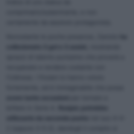
Indice di uno status da
comprimario/subentrante, e non
certamente da assoluto protagonista.
Nonostante le poche presenze, Zaniolo
ha
collezionato 3 gol e 3 assist,
mostrando
sprazzi di talento purissimo che proverà a
recuperare e rendere costante con
l’Udinese. I friulani lo hanno voluto
fortemente, ed è immaginabile che possa
avere tante occasioni
per tornare a
brillare in Serie A.
Runjaic potrebbe
utilizzarlo da seconda punta
nel suo 4-4-
2 (oppure 3-5-2), dandogli il compito si