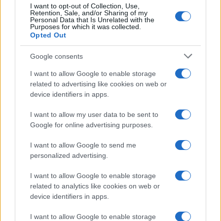
I want to opt-out of Collection, Use,
Retention, Sale, and/or Sharing of my
Personal Data that Is Unrelated with the
Purposes for which it was collected.
Opted Out
Google consents
Infortunati fantacalcio: cosa fare con i
I want to allow Google to enable storage
lungodegenti Morata, Dumfries,
related to advertising like cookies on web or
Vlahovic e Gimenez?
device identifiers in apps.
Franco Capalbo
I want to allow my user data to be sent to
21 Dicembre 2025
4
minuti
Google for online advertising purposes.
I want to allow Google to send me
personalized advertising.
I want to allow Google to enable storage
related to analytics like cookies on web or
device identifiers in apps.
I want to allow Google to enable storage