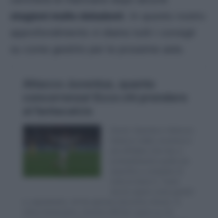
stagioni molto deludent
i. In questo nostro
approfondimento vi diamo tutti i consigli
su come gestirlo per le prossime aste.