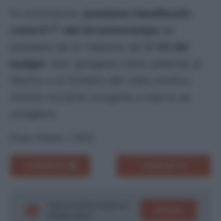
In conclusione,
possiamo classificarlo
come 6-7^ slot di centrocampo
da
prendere ad un massimo del
2-3% del
budget
. Non spingetevi oltre cedendo al
fascino e al richiamo del colpo esotico:
Zaniolo ha tante incognite e riserve da
sciogliere.
Post Views:
1.503
COMMENTA
CONDIVIDI
Segui le ultime notizie su
SEGUICI
Google News!