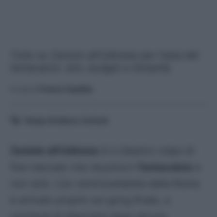
Tutto su Zaniolo all'Udinese per l'asta del
fantacalcio: slot, budget e titolarità.
A cura di
Franco Capalbo
Tempo di lettura:
4
minuti
Zaniolo all’Udinese
è il classico colpo di
fine mercato che stuzzica il
fantacalcio
e
non solo. L’ex centrocampista della Roma
è arrivato proprio sul gong finale, e
cercherà di rilanciarsi dopo alcune