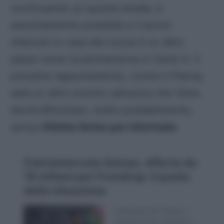
continuando su questa strada, è
assolutamente possibile e il punto
ottenuto in casa del Lecce è un altro
passo verso la permanenza in Serie A. Il
prossimo appuntamento, contro il Parma,
sarà un altro scontro salvezza che Viera
dovrà affrontare, molto probabilmente,
senza
Vitinha fermo per infortunio
.