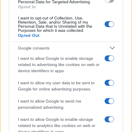
consent section.
Personal Data for Targeted Advertising.
Opted In
I want to opt-out of Collection, Use,
Retention, Sale, and/or Sharing of my
Personal Data that Is Unrelated with the
Purposes for which it was collected.
Opted Out
Infortunati fantacalcio: cosa fare con i
Google consents
lungodegenti Morata, Dumfries,
I want to allow Google to enable storage
Vlahovic e Gimenez?
related to advertising like cookies on web or
Franco Capalbo
device identifiers in apps.
21 Dicembre 2025
4
minuti
I want to allow my user data to be sent to
Google for online advertising purposes.
I want to allow Google to send me
personalized advertising.
I want to allow Google to enable storage
related to analytics like cookies on web or
device identifiers in apps.