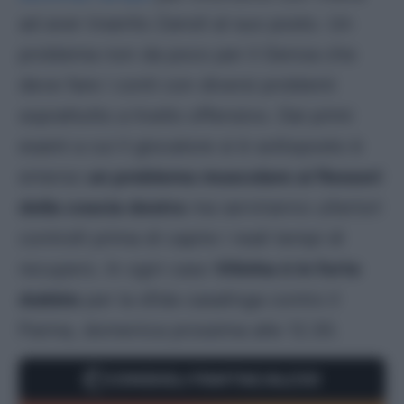
ad aver inserito Zanoli al suo posto. Un
problema non da poco per il Genoa che
deve fare i conti con diversi problemi
soprattutto a livello offensivo. Dai primi
esami a cui il giocatore si è sottoposto è
emerso
un problema muscolare ai flessori
della coscia destra
ma serviranno ulteriori
controlli prima di capire i reali tempi di
recupero. In ogni caso
Vitinha è in forte
dubbio
per la sfida casalinga contro il
Parma, domenica prossima alle 12.30.
CONSIGLI FANTACALCIO