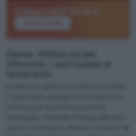
Indisponibili Serie A
VAI ALLA PAGINA
Genoa, Vitinha out per
infortunio: i suoi numeri al
fantacalcio
In attesa di capire le condizioni di Vitinha,
il Genoa deve pensare ad una soluzione
offensiva per la prossima partita di
campionato. Probabile l’impiego dal primo
minuto, nel tridente offensivo, di Zanoli.
In