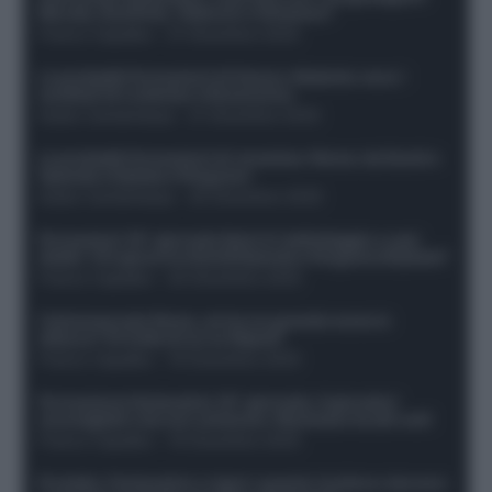
Morata, Dumfries, Vlahovic e Gimenez?
Franco Capalbo
-
21 Dicembre 2025
Le probabili formazioni di Genoa-Atalanta: ecco i
sostituti di Lookman e Kossounou
Guido Cantamessa
-
21 Dicembre 2025
Le probabili formazioni di Juventus-Roma: da David e
Openda a Dybala e Ferguson
Guido Cantamessa
-
20 Dicembre 2025
Formazioni 16^ giornata Serie A: ballottaggio e casi
dubbi. Chi gioca tra David/Openda e Ferguson/Dybala?
Franco Capalbo
-
20 Dicembre 2025
Calciomercato Roma, arriva un grande nome in
attacco? Si tratta di un ex Napoli!
Franco Capalbo
-
19 Dicembre 2025
Formazione fantacalcio 16^ giornata: 4 giocatori
sconsigliati e da non schierare. Rischiano brutti voti!
Franco Capalbo
-
19 Dicembre 2025
Protetto: Fantacalcio e rigori: quanto incidono davvero