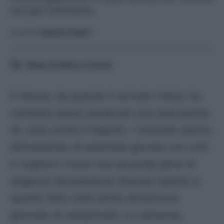
out per infortunio.
A cura di
Saverio Fattori
Tempo di lettura:
4
minuti
Il Genoa, da quando è arrivato Vieira, ha
cambiato passo perdendo una sola partita
(in casa contro il Napoli). I rossoblù stanno
dimostrando di potersela giocare con tutti
e vogliono vivere una seconda parte di
stagione decisamente diversa rispetto a
quanto fatto nelle prime diciannove
giornate di campionato. La salvezza,