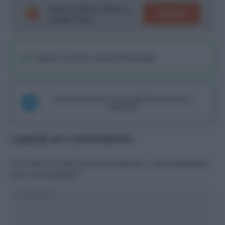
Segui le ultime notizie su
SEGUICI
Google News!
Seguici sul nostro canale WhatsaApp
Unisciti alla chat di Consigli Fantacalcio su
Telegram
Lascia un commento
Il tuo indirizzo email non sarà pubblicato.
I campi obbligatori
sono contrassegnati
*