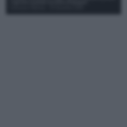
i rigoristi e quando conviene strapagarli
Francesco Pipitone
-
19 Dicembre 2025