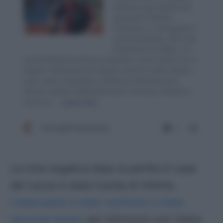
La nota negativa dopo la partita in casa
del Lecce è stata l’uscita di Vitinha.
L’attaccante è stato sostituito a metà
secondo tempo
per infortunio con Vieira