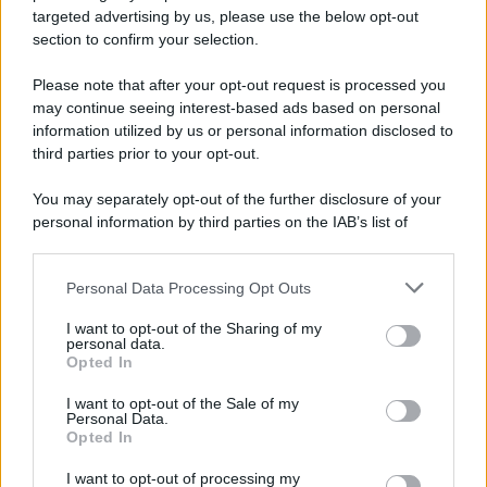
targeted advertising by us, please use the below opt-out
section to confirm your selection.
Please note that after your opt-out request is processed you
may continue seeing interest-based ads based on personal
information utilized by us or personal information disclosed to
third parties prior to your opt-out.
You may separately opt-out of the further disclosure of your
Protetto: Fantacalcio, cosa fare con
personal information by third parties on the IAB’s list of
Kean e Openda: i segnali dopo la
downstream participants.
16esima di Serie A
Personal Data Processing Opt Outs
This information may also be disclosed by us to third parties
Francesco Pipitone
on the IAB’s List of Downstream Participants that may further
I want to opt-out of the Sharing of my
22 Dicembre 2025
5
minuti
disclose it to other third parties.
personal data.
Opted In
Please note that this website/app uses one or more Google
services and may gather and store information including but
I want to opt-out of the Sale of my
Personal Data.
not limited to your visit or usage behaviour. You may click to
Opted In
grant or deny consent to Google and its third-party tags to
use your data for below specified purposes in below Google
I want to opt-out of processing my