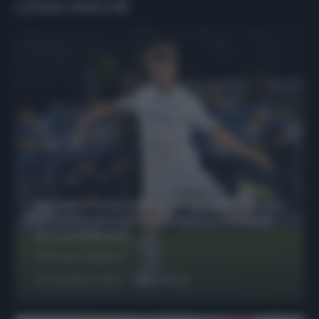
LEGGI ANCHE
Protetto: Fantacalcio, Hojlund e Lukaku
possono giocare insieme? Le variabili
da considerare
Francesco Pipitone
29 Dicembre 2025
6
minuti