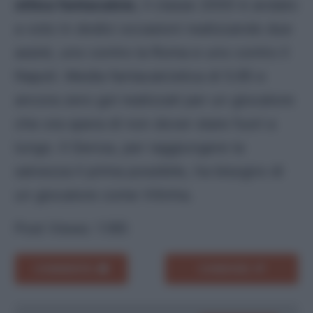
ottica fantacalcio
, il classe 2000 è andato
a voto in dodici occasioni realizzando due
assist, uno contro la Roma e uno contro il
Napoli. Media fantacalcistica di 5.95 e
ancora zero gol realizzati per un giocatore
che ora spera di non dover stare fuori a
lungo. Il Genoa, per raggiungere la
salvezza il prima possibile, ha bisogno di
un giocatore come Vitinha.
Post Views:
1.185
COMMENTA
CONDIVIDI