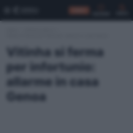
CONSIGLI
CERCA
Home
/
Infortuni serie A
/
Vitinha si ferma per infortunio: allarme in casa Genoa
Vitinha si ferma
per infortunio:
allarme in casa
Genoa