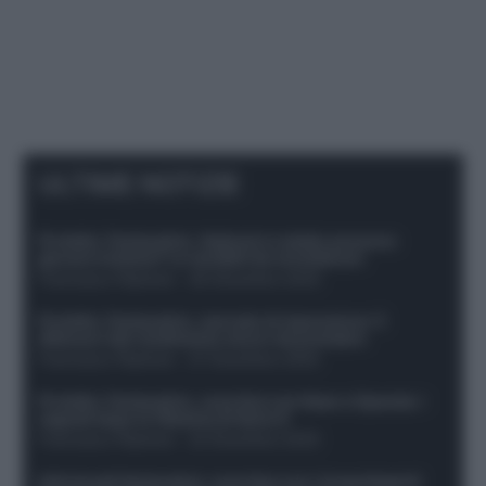
ULTIME NOTIZIE
Protetto: Fantacalcio, Hojlund e Lukaku possono
giocare insieme? Le variabili da considerare
Francesco Pipitone
-
29 Dicembre 2025
Protetto: Fantacalcio, mercato di riparazione: 5
difensori dal rendimento sicuro da prendere
Francesco Pipitone
-
27 Dicembre 2025
Protetto: Fantacalcio, cosa fare con Kean e Openda: i
segnali dopo la 16esima di Serie A
Francesco Pipitone
-
22 Dicembre 2025
Infortunati fantacalcio: cosa fare con i lungodegenti