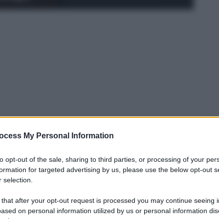
ocess My Personal Information
to opt-out of the sale, sharing to third parties, or processing of your per
formation for targeted advertising by us, please use the below opt-out s
 selection.
 Francesco
potrà contare sul rientro di
 that after your opt-out request is processed you may continue seeing i
ano ha pienamente recuperato dallo stato
ased on personal information utilized by us or personal information dis