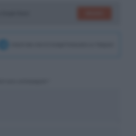
SEGUICI
su Google News!
Unisciti alla chat di Consigli Fantacalcio su Telegram
tori sono contrassegnati
*