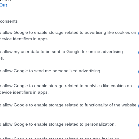
Out
consents
ro dall’infortunio: ha perso il
o allow Google to enable storage related to advertising like cookies on
evice identifiers in apps.
o allow my user data to be sent to Google for online advertising
enezia
è prevista sabato pomeriggio, alle
s.
ello stadio Sinigaglia. Una sfida di
to allow Google to send me personalized advertising.
importante perché rappresenta ancora uno
he
lottano per la salvezza
. Benché, è
o allow Google to enable storage related to analytics like cookies on
evice identifiers in apps.
nte
molto più avanti in classifica
rispetto
o allow Google to enable storage related to functionality of the website
a’ Venezia
, allenandosi in due gruppi
o allow Google to enable storage related to personalization.
o contro l’Atalanta, che si sono dedicati
o allow Google to enable storage related to security, including