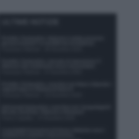
ULTIME NOTIZIE
Protetto: Fantacalcio, Hojlund e Lukaku possono
giocare insieme? Le variabili da considerare
Francesco Pipitone
-
29 Dicembre 2025
Protetto: Fantacalcio, mercato di riparazione: 5
difensori dal rendimento sicuro da prendere
Francesco Pipitone
-
27 Dicembre 2025
Protetto: Fantacalcio, cosa fare con Kean e Openda: i
segnali dopo la 16esima di Serie A
Francesco Pipitone
-
22 Dicembre 2025
Infortunati fantacalcio: cosa fare con i lungodegenti
Morata, Dumfries, Vlahovic e Gimenez?
Franco Capalbo
-
21 Dicembre 2025
Le probabili formazioni di Genoa-Atalanta: ecco i
sostituti di Lookman e Kossounou