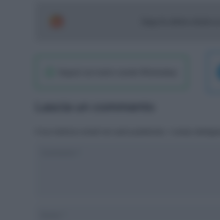
Segui le ultime notizie 
Seguici sul nostro canale WhatsaApp
Lascia un commento
Il tuo indirizzo email non sarà pubblicato.
I campi obbliga