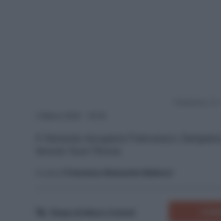
Powered by
3 Marzo 2025 - 19:18
Il Venezia recupera Francesco Zampano, o
tenuto fuori finora.
A cura di
Francesco Alessandro Balducci
COMM
Tempo di lettura:
4
minuti