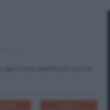
ggi al rientro dall'infortunio che lo ha
ENTA
CONDIVIDI