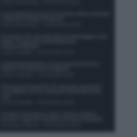
Guido Cantamessa
-
21 Dicembre 2025
Le probabili formazioni di Juventus-Roma: da David
e Openda a Dybala e Ferguson
Guido Cantamessa
-
20 Dicembre 2025
Formazioni 16^ giornata Serie A: ballottaggio e casi
dubbi. Chi gioca tra David/Openda e
Ferguson/Dybala?
Franco Capalbo
-
20 Dicembre 2025
Calciomercato Roma, arriva un grande nome in
attacco? Si tratta di un ex Napoli!
Franco Capalbo
-
19 Dicembre 2025
Formazione fantacalcio 16^ giornata: 4 giocatori
sconsigliati e da non schierare. Rischiano brutti
voti!
Franco Capalbo
-
19 Dicembre 2025
Protetto: Fantacalcio e rigori: quanto incidono
davvero i rigoristi e quando conviene strapagarli
Francesco Pipitone
-
19 Dicembre 2025