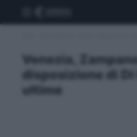
Home
/
Infortuni serie A
/
Venezia, Zampano torna a disp
Venezia, Zampano
disposizione di Di
ultime