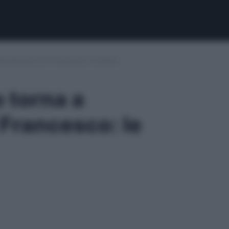
osizione di Di Francesco: le ultime
 torna a
 Francesco: le