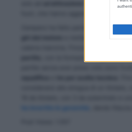
solo ad
un’attivazione
e a un lavoro
ae
authenti
fuori, che hanno aggiunto anche una se
Zampano ha fatto parte di questo sec
giri del motore
e mettendosi in corsa per
catena mancina. Finora, il terzino sini
partite
, con la formazione lagunare, ma
partite senza aver preso voto sono frut
squalifica
e
tre per scelta tecnica
. Fin
considerarsi alla stregua di un titolare
16 da titolare, con 3 da subentrato e una
ha invertito le gerarchie
, dando fiducia
Post Views:
1.557