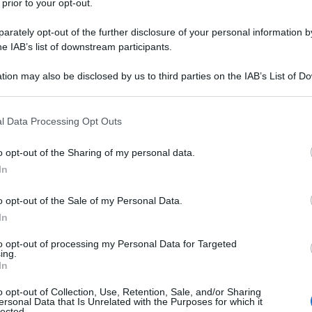
sposizione del tecnico
arancioneroverdi
nel
 prior to your opt-out.
ta
. In realtà,
Zampano
sta affrontando
rately opt-out of the further disclosure of your personal information by
considerando che ha preso voto in una sola
he IAB’s list of downstream participants.
nato. A partire dalla prossima sfida, conta
tion may also be disclosed by us to third parties on the IAB’s List of 
 that may further disclose it to other third parties.
cina
, dove è stato principalmente
 that this website/app uses one or more Google services and may gath
l Data Processing Opt Outs
including but not limited to your visit or usage behaviour. You may click 
 to Google and its third-party tags to use your data for below specifi
o opt-out of the Sharing of my personal data.
ogle consent section.
In
o opt-out of the Sale of my Personal Data.
In
to opt-out of processing my Personal Data for Targeted
ing.
In
o opt-out of Collection, Use, Retention, Sale, and/or Sharing
ersonal Data that Is Unrelated with the Purposes for which it
lected.