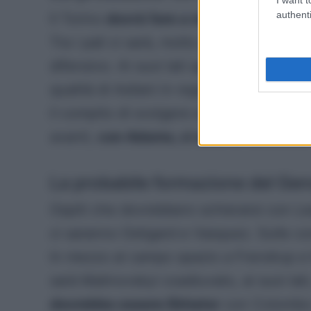
authenti
Il Torino
dovrà fare a meno di Nkounko
Tra i pali ci sarà, molto probabilmente, 
difensivo. Ai suoi lati agiranno Marip
qualità di Asllani in regia e due mezzal
il compito di svolgere entrambe le fasi d
avanti,
con Adams, ci sarà ovviament
La probabile formazione del Ge
Ospiti che dovrebbero schierarsi con Lea
ci saranno Ostigard e Vasquez. Sulle cor
In mezzo al campo spazio a Frendrup e M
sarà Malinovskyi coadiuvato, ai suoi lat
dovrebbe essere Ekhator
con Colombo 