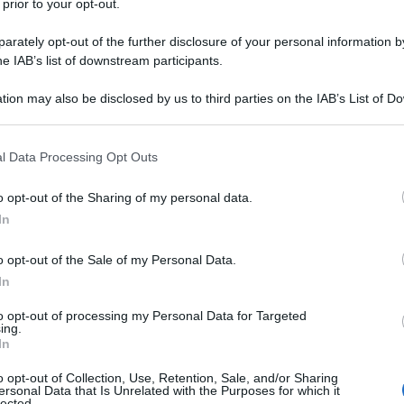
 prior to your opt-out.
 ha ancora vinto una partita in
rately opt-out of the further disclosure of your personal information by
o le probabili formazioni di Torino-
he IAB’s list of downstream participants.
tion may also be disclosed by us to third parties on the IAB’s List of 
 that may further disclose it to other third parties.
 that this website/app uses one or more Google services and may gath
l Data Processing Opt Outs
including but not limited to your visit or usage behaviour. You may click 
 to Google and its third-party tags to use your data for below specifi
o opt-out of the Sharing of my personal data.
ogle consent section.
In
o opt-out of the Sale of my Personal Data.
In
to opt-out of processing my Personal Data for Targeted
ing.
In
o opt-out of Collection, Use, Retention, Sale, and/or Sharing
ersonal Data that Is Unrelated with the Purposes for which it
lected.