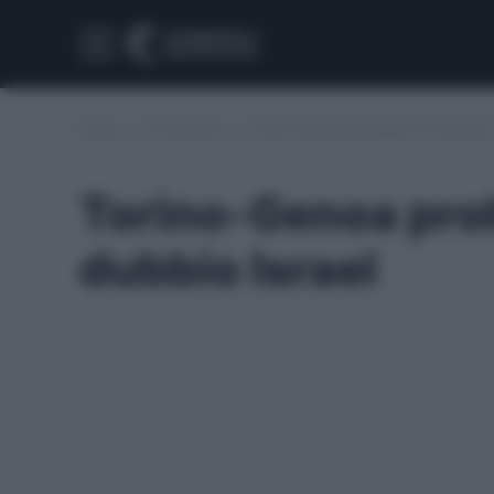
Home
/
Formazioni
/
Torino-Genoa probabili formazioni:
Torino-Genoa prob
dubbio Israel