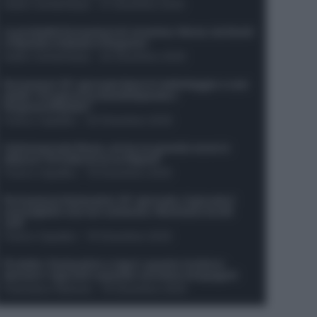
Guido Cantamessa
-
21 Dicembre 2025
Le probabili formazioni di Juventus-Roma: da David
e Openda a Dybala e Ferguson
Guido Cantamessa
-
20 Dicembre 2025
Formazioni 16^ giornata Serie A: ballottaggio e casi
dubbi. Chi gioca tra David/Openda e
Ferguson/Dybala?
Franco Capalbo
-
20 Dicembre 2025
Calciomercato Roma, arriva un grande nome in
attacco? Si tratta di un ex Napoli!
Franco Capalbo
-
19 Dicembre 2025
Formazione fantacalcio 16^ giornata: 4 giocatori
sconsigliati e da non schierare. Rischiano brutti
voti!
Franco Capalbo
-
19 Dicembre 2025
Protetto: Fantacalcio e rigori: quanto incidono
davvero i rigoristi e quando conviene strapagarli
Francesco Pipitone
-
19 Dicembre 2025