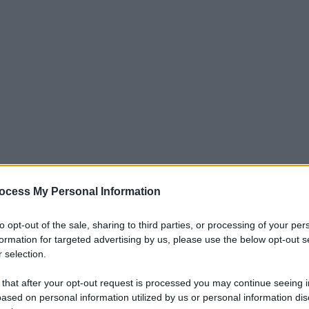
ocess My Personal Information
 Napoli. Due risultati di grande prestigio
to opt-out of the sale, sharing to third parties, or processing of your per
i stagione, ha avuto un calendario
formation for targeted advertising by us, please use the below opt-out s
 selection.
curamente più alla portata dei ragazzi di
 per dare continuità di risultati e risalire
 that after your opt-out request is processed you may continue seeing i
ased on personal information utilized by us or personal information dis
bisogno di fare punti
; il club è ultimo in