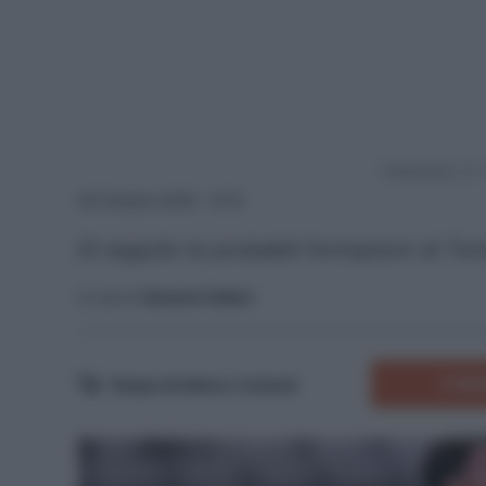
Powered by
26 Ottobre 2025 - 8:15
Di seguito le probabili formazioni di To
A cura di
Saverio Fattori
COMM
Tempo di lettura:
3
minuti