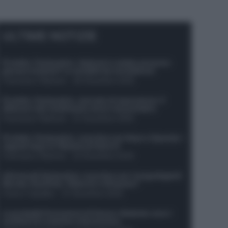
ULTIME NOTIZIE
Protetto: Fantacalcio, Hojlund e Lukaku possono
giocare insieme? Le variabili da considerare
Francesco Pipitone
-
29 Dicembre 2025
Protetto: Fantacalcio, mercato di riparazione: 5
difensori dal rendimento sicuro da prendere
Francesco Pipitone
-
27 Dicembre 2025
Protetto: Fantacalcio, cosa fare con Kean e Openda: i
segnali dopo la 16esima di Serie A
Francesco Pipitone
-
22 Dicembre 2025
Infortunati fantacalcio: cosa fare con i lungodegenti
Morata, Dumfries, Vlahovic e Gimenez?
Franco Capalbo
-
21 Dicembre 2025
Le probabili formazioni di Genoa-Atalanta: ecco i
sostituti di Lookman e Kossounou