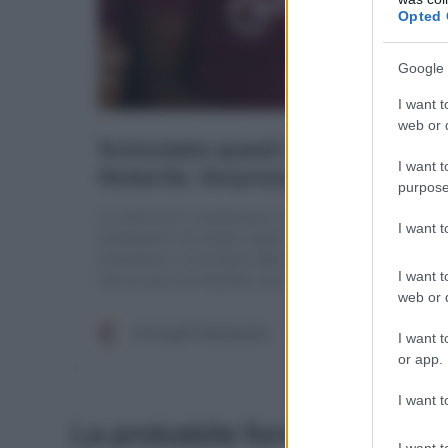
Opted 
Google 
I want t
web or d
I want t
purpose
I want 
I want t
web or d
I want t
or app.
I want t
La probabile formazione del
I want t