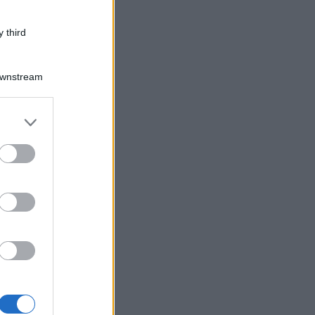
 third
Downstream
er and store
to grant or
ed purposes