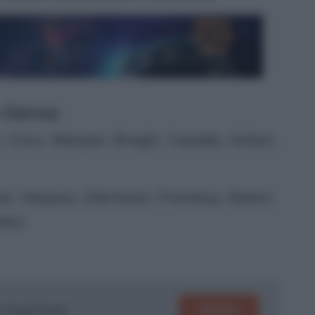
no-Genoa
e, Coco, Maripan; Biraghi, Casadei, Asllani,
gard, Vasquez, Ellertsson; Frendrup, Masini;
ator.
SEGUICI
su Google News!