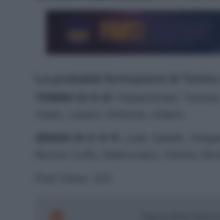
Le probabili formazioni di Tori
TORINO (3-5-2)
: Paleari/Israel; Tamez
Vlasic, Lazaro; Simeone, Adams
GENOA (4-2-3-1)
: Leali; Sabelli, Osti
Norton-Cuffy, Malinovskyi, Vitinha; Ekh
Post Views:
323
Segui le ultime notizie 