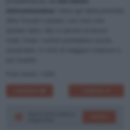
probabilmente, ad
una minore
interconnessione
: meno gol della premiata
ditta Thuram-Lautaro, con l’uno che
assiste l’altro. Ma, in termini di bonus
totali, forse i numeri potrebbero anche
aumentare, in virtù di maggiori rotazioni e
più ricambi.
Post Views:
1.263
COMMENTA
CONDIVIDI
Segui le ultime notizie su
SEGUICI
Google News!