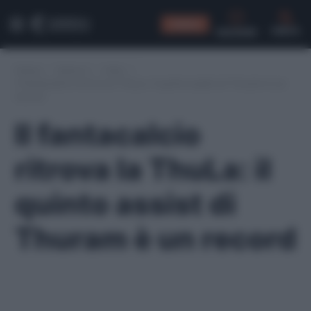
CONSIGLI
CERCA
Home
/
Serie A
/
Inter
/
Il fantacalcio ritrova la ThuLa: il quinto assist di Thuram è un
record
Il fantacalcio
ritrova la ThuLa: il
quinto assist di
Thuram è un record