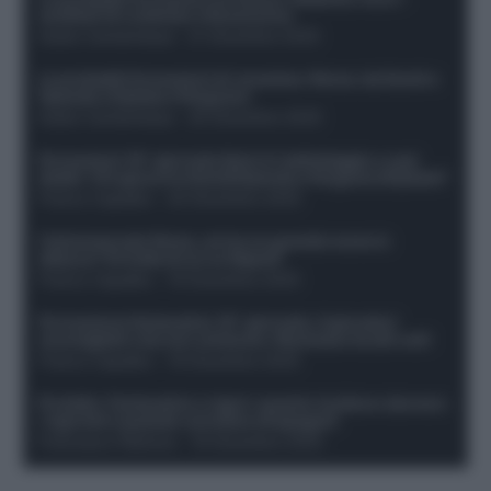
sostituti di Lookman e Kossounou
Guido Cantamessa
-
21 Dicembre 2025
Le probabili formazioni di Juventus-Roma: da David e
Openda a Dybala e Ferguson
Guido Cantamessa
-
20 Dicembre 2025
Formazioni 16^ giornata Serie A: ballottaggio e casi
dubbi. Chi gioca tra David/Openda e Ferguson/Dybala?
Franco Capalbo
-
20 Dicembre 2025
Calciomercato Roma, arriva un grande nome in
attacco? Si tratta di un ex Napoli!
Franco Capalbo
-
19 Dicembre 2025
Formazione fantacalcio 16^ giornata: 4 giocatori
sconsigliati e da non schierare. Rischiano brutti voti!
Franco Capalbo
-
19 Dicembre 2025
Protetto: Fantacalcio e rigori: quanto incidono davvero
i rigoristi e quando conviene strapagarli
Francesco Pipitone
-
19 Dicembre 2025