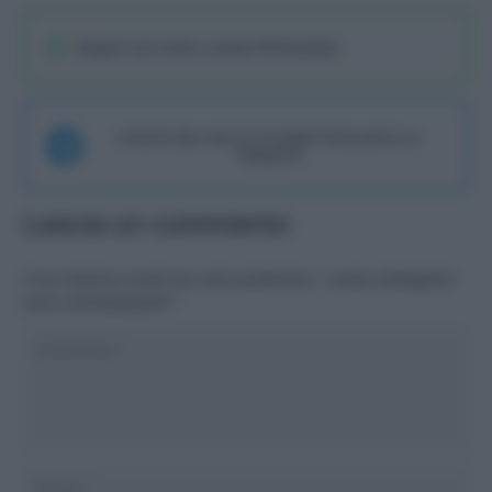
Seguici sul nostro canale WhatsaApp
Unisciti alla chat di Consigli Fantacalcio su
Telegram
Lascia un commento
Il tuo indirizzo email non sarà pubblicato.
I campi obbligatori
sono contrassegnati
*