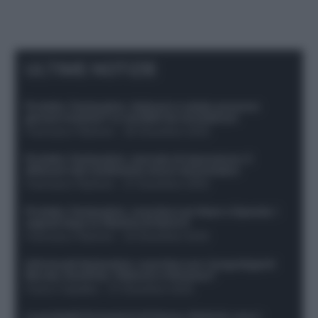
ULTIME NOTIZIE
Protetto: Fantacalcio, Hojlund e Lukaku possono
giocare insieme? Le variabili da considerare
Francesco Pipitone
-
29 Dicembre 2025
Protetto: Fantacalcio, mercato di riparazione: 5
difensori dal rendimento sicuro da prendere
Francesco Pipitone
-
27 Dicembre 2025
Protetto: Fantacalcio, cosa fare con Kean e Openda: i
segnali dopo la 16esima di Serie A
Francesco Pipitone
-
22 Dicembre 2025
Infortunati fantacalcio: cosa fare con i lungodegenti
Morata, Dumfries, Vlahovic e Gimenez?
Franco Capalbo
-
21 Dicembre 2025
Le probabili formazioni di Genoa-Atalanta: ecco i