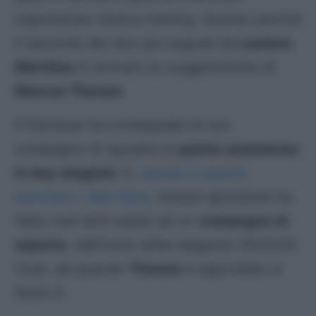
rispolverare l’antico feeling. Questo perché
il secondo dei due gol segnati da
Lautaro
Martinez
è arrivato su suggerimento di
Marcus Thuram
.
Il francese ha consegnato al suo
compagno di squadra la
quinta assistenza
in due stagioni
. E,
stando a quanto
riportano i dati Opta
, nessun giocatore ha
fatto così tanti assist ad un
compagno di
reparto
, dall’inizio della stagione 2023/24.
Cioè, da quando
Thuram
è approdato in
Serie A.