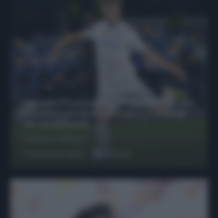
Protetto: Fantacalcio, Hojlund e Lukaku
possono giocare insieme? Le variabili
da considerare
Francesco Pipitone
29 Dicembre 2025
6
minuti