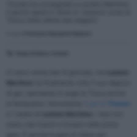
Thuram ha consegnato a Lautaro Martinez
il quinto assist in Serie A: nessuno come la
ThuLa nelle ultime due stagioni
A cura di
Francesco Alessandro Balducci
Tempo di lettura:
4
minuti
Ci sono volute ben 6 giornate, ma
Lautaro
Martinez
ha finalmente rotto il suo digiuno
di gol, riportando in auge la
ThuLa
anche
al fantacalcio. Nonostante
4 gol di
Thuram
e 1 assist di
Lautaro Martinez
, i due non
erano mai riusciti a trovarsi nelle prime
gare. È servita la gara di Udine per