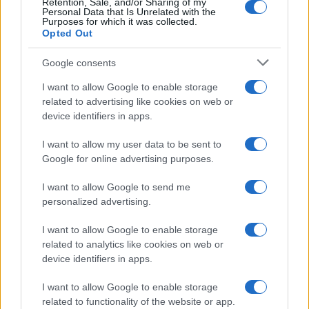
Retention, Sale, and/or Sharing of my
Personal Data that Is Unrelated with the
Purposes for which it was collected.
Opted Out
Infortunati fantacalcio: cosa fare con i
Google consents
lungodegenti Morata, Dumfries,
Vlahovic e Gimenez?
I want to allow Google to enable storage
related to advertising like cookies on web or
Franco Capalbo
device identifiers in apps.
21 Dicembre 2025
4
minuti
I want to allow my user data to be sent to
Google for online advertising purposes.
I want to allow Google to send me
personalized advertising.
I want to allow Google to enable storage
related to analytics like cookies on web or
device identifiers in apps.
I want to allow Google to enable storage
related to functionality of the website or app.