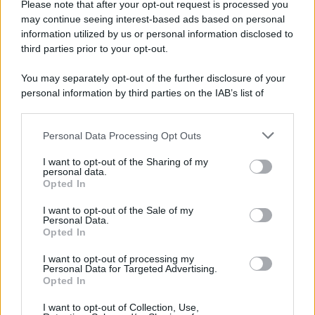
Please note that after your opt-out request is processed you
may continue seeing interest-based ads based on personal
information utilized by us or personal information disclosed to
third parties prior to your opt-out.
You may separately opt-out of the further disclosure of your
Protetto: Fantacalcio, cosa fare con
personal information by third parties on the IAB’s list of
Kean e Openda: i segnali dopo la
downstream participants.
16esima di Serie A
Personal Data Processing Opt Outs
This information may also be disclosed by us to third parties
Francesco Pipitone
on the IAB’s List of Downstream Participants that may further
I want to opt-out of the Sharing of my
22 Dicembre 2025
5
minuti
disclose it to other third parties.
personal data.
Opted In
Please note that this website/app uses one or more Google
services and may gather and store information including but
I want to opt-out of the Sale of my
Personal Data.
not limited to your visit or usage behaviour. You may click to
Opted In
grant or deny consent to Google and its third-party tags to
use your data for below specified purposes in below Google
I want to opt-out of processing my
consent section.
Personal Data for Targeted Advertising.
Opted In
I want to opt-out of Collection, Use,