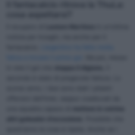
Il fantacalcio ritrova la ThuLa:
cosa aspettarsi?
Il recupero di
Lautaro Martinez
è un’ottima
notizia per Inzaghi, ma anche per il
fantacalcio.
L’argentino ha fatto molta
fatica a trovare il primo gol
. Ma poi, messo
in rete il gol che
stappa il digiuno
, il
secondo è stato di pregevole fattura. Lo
scorso anno, i due sono stati i pilastri
offensivi dell’Inter, seppur coadiuvati da
una squadra capace di
mettere in vetrina
altri goleador d’eccezione
. Possibile che
quest’anno la cosa si ripeta. Anche se i