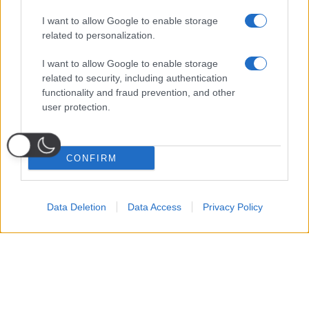
I want to allow Google to enable storage
related to personalization.
I want to allow Google to enable storage
related to security, including authentication
functionality and fraud prevention, and other
user protection.
CONFIRM
Data Deletion
Data Access
Privacy Policy
Probabili
Voti
Seguici su Youtube
Seguici su
Seguici su
Formazioni
Telegram
Whatsapp