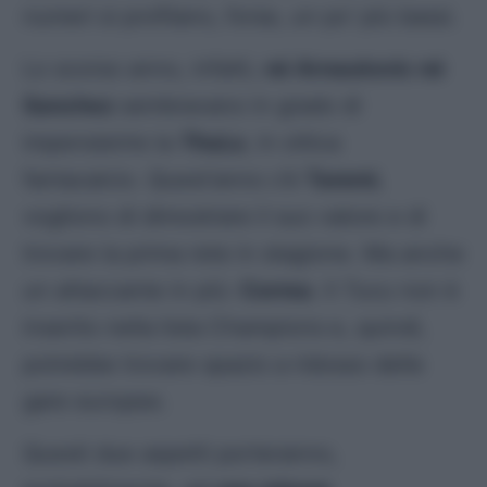
numeri si profilano, forse, un po’ più bassi.
Lo scorso anno, infatti,
né Arnautovic né
Sanchez
sembravano in grado di
impensierire la
ThuLa
, in ottica
fantacalcio. Quest’anno c’è
Taremi
,
vogliono di dimostrare il suo valore e di
trovare la prima rete in stagione. Ma anche
un attaccante in più:
Correa
. Il
Tucu
non è
inserito nella lista Champions e, quindi,
potrebbe trovare spazio a ridosso delle
gare europee.
Questi due aspetti porteranno,