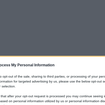
ocess My Personal Information
to opt-out of the sale, sharing to third parties, or processing of your per
 tratta del bomber danese
Casper
formation for targeted advertising by us, please use the below opt-out s
nfica
. Gli
scaligeri
hanno chiuso l’affare
 selection.
iscatto.
Tengstedt
è stato un profilo
 that after your opt-out request is processed you may continue seeing i
è riuscito ad assicurarselo con un ultimo
ased on personal information utilized by us or personal information dis