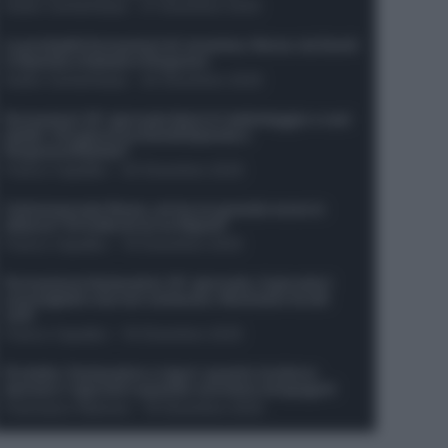
Guido Cantamessa
-
21 Dicembre 2025
Le probabili formazioni di Juventus-Roma: da David
e Openda a Dybala e Ferguson
Guido Cantamessa
-
20 Dicembre 2025
Formazioni 16^ giornata Serie A: ballottaggio e casi
dubbi. Chi gioca tra David/Openda e
Ferguson/Dybala?
Franco Capalbo
-
20 Dicembre 2025
Calciomercato Roma, arriva un grande nome in
attacco? Si tratta di un ex Napoli!
Franco Capalbo
-
19 Dicembre 2025
Formazione fantacalcio 16^ giornata: 4 giocatori
sconsigliati e da non schierare. Rischiano brutti
voti!
Franco Capalbo
-
19 Dicembre 2025
Protetto: Fantacalcio e rigori: quanto incidono
davvero i rigoristi e quando conviene strapagarli
Francesco Pipitone
-
19 Dicembre 2025