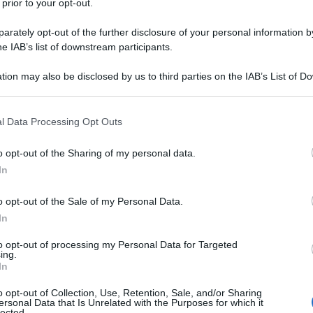
 prior to your opt-out.
rately opt-out of the further disclosure of your personal information by
to la maglia dei portoghesi in 31
he IAB’s list of downstream participants.
izioni, sommando 4 gol e 7 assist. Un
tion may also be disclosed by us to third parties on the IAB’s List of 
 that may further disclose it to other third parties.
, che non gli ha permesso di guadagnarsi
 that this website/app uses one or more Google services and may gath
chmidt
. Ma che, al contempo, non lo ha
l Data Processing Opt Outs
including but not limited to your visit or usage behaviour. You may click 
 to Google and its third-party tags to use your data for below specifi
o opt-out of the Sharing of my personal data.
ogle consent section.
In
o opt-out of the Sale of my Personal Data.
In
to opt-out of processing my Personal Data for Targeted
ing.
In
o opt-out of Collection, Use, Retention, Sale, and/or Sharing
ersonal Data that Is Unrelated with the Purposes for which it
lected.