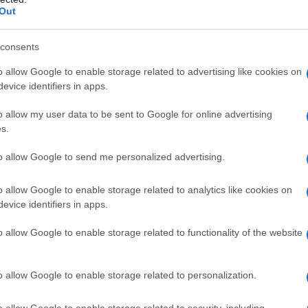
Out
consents
o allow Google to enable storage related to advertising like cookies on
er il fantacalcio
evice identifiers in apps.
o allow my user data to be sent to Google for online advertising
splodere. Zanetti ha mostrato di voler
s.
prestazione
individuale
dell’attaccante.
In
to allow Google to send me personalized advertising.
tta a
Mosquera
, che sembra essersi
nza di Tengstedt, soprattutto considerando
o allow Google to enable storage related to analytics like cookies on
evice identifiers in apps.
o allow Google to enable storage related to functionality of the website
fatta di tante presenze, seppur non sempre
sere un calciatore abile a dialogare con la
o allow Google to enable storage related to personalization.
ressante, in particolare, il fatto che abbia
o allow Google to enable storage related to security, including