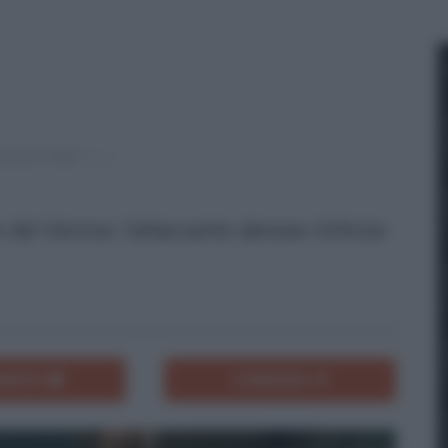
del Verona: l'attaccante danese rinforza
ENTA
CONDIVIDI