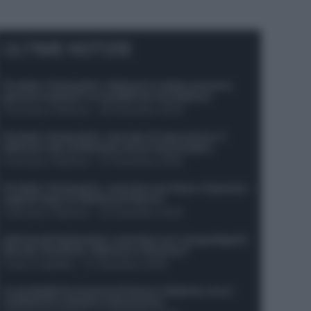
ULTIME NOTIZIE
Protetto: Fantacalcio, Hojlund e Lukaku possono
giocare insieme? Le variabili da considerare
Francesco Pipitone
-
29 Dicembre 2025
Protetto: Fantacalcio, mercato di riparazione: 5
difensori dal rendimento sicuro da prendere
Francesco Pipitone
-
27 Dicembre 2025
Protetto: Fantacalcio, cosa fare con Kean e Openda: i
segnali dopo la 16esima di Serie A
Francesco Pipitone
-
22 Dicembre 2025
Infortunati fantacalcio: cosa fare con i lungodegenti
Morata, Dumfries, Vlahovic e Gimenez?
Franco Capalbo
-
21 Dicembre 2025
Le probabili formazioni di Genoa-Atalanta: ecco i
sostituti di Lookman e Kossounou