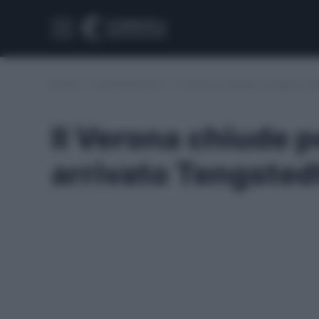
Home
/
Calciomercato
/
Il Verona chiude per l’attaccan
Il Verona chiude p
arrivato Tengsted