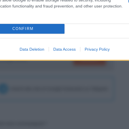
vello, in cui si è trovato a dominare la
cation functionality and fraud prevention, and other user protection.
e maggiore tranquillità e, di conseguenza,
ca sempre, nelle sue esperienze.
CONFIRM
Data Deletion
Data Access
Privacy Policy
SEGUICI
su Google News!
Unisciti alla chat di Consigli Fantacalcio su Telegram
tori sono contrassegnati
*