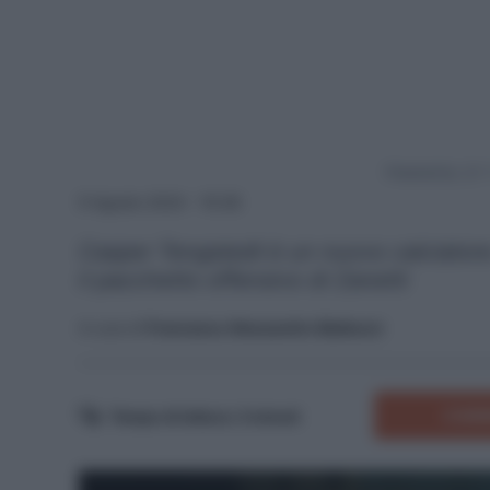
Powered by
9 Agosto 2024 - 16:28
Casper Tengstedt è un nuovo calciatore 
il pacchetto offensivo di Zanetti
A cura di
Francesco Alessandro Balducci
COMM
Tempo di lettura:
3
minuti