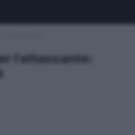
te: arrivato Tengstedt
er l’attaccante:
t