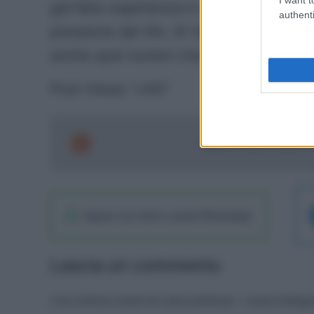
già fatto esperienza in un club di alto li
authenti
pressione del tifo. Al Verona può trovar
anche quei numeri che l’attaccante cer
Post Views:
1.447
Segui le ultime notizie 
Seguici sul nostro canale WhatsaApp
Lascia un commento
Il tuo indirizzo email non sarà pubblicato.
I campi obbliga