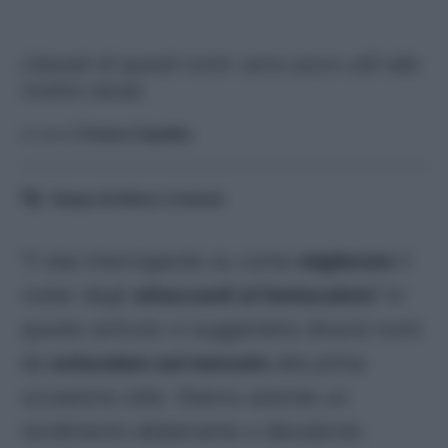
Liberati di questi nomi: sono poco utili alla
nostra causa.
A cura di
Franco Capalbo
Tempo di lettura:
4
minuti
Ti stai interrogando su come
migliorare
il
roster degli
attaccanti al fantacalcio
? In
questo articolo vi suggeriamo diversi nomi
da
svincolare sul mercato
alla prima
occasione utile. Stanno avendo un
rendimento altalenante o deludente: