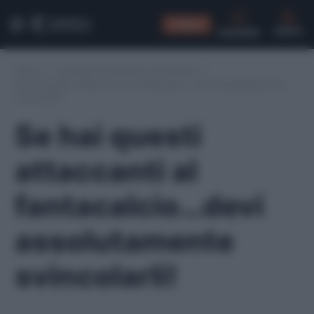
CONSIGLI
CERCA
Home
/
Consigli formazione fantacalcio
/
Se hai questi attaccanti al fantacalcio…devi assolutamente
svincolarli!
Se hai questi
attaccanti al
fantacalcio…devi
assolutamente
svincolarli!