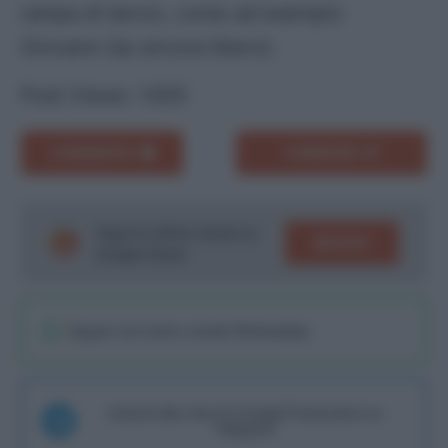
rampa di lancio, come ad esempio
Giovane (se ancora libero).
Post Views:
1.625
COMMENTA
CONDIVIDI
Segui le ultime notizie su
SEGUICI
Google News!
Seguici sul nostro canale WhatsaApp
Unisciti alla chat di Consigli Fantacalcio su
Telegram