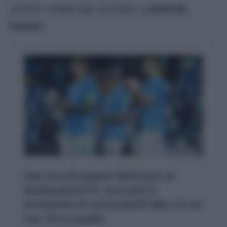
potete cederli per puntare a
nomi da
bonus
!