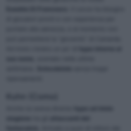
Eusebio Di Francesco
. Il Lecce ha bisogno
di giocatori pronti e con esperienza per
puntare alla salvezza, e al momento non
può permettersi la “gioventù” di Camarda.
Ad inizio c’erano un po’ di
hype intorno al
suo nome
, scemato nelle ultime
settimane.
Svincolatelo
senza troppi
ripensamenti.
Kuhn (Como)
Anche lui aveva diverso
hype ad inizio
stagione
tra gli
attaccanti del
fantacalcio
. Arrivato a suon di milioni dal