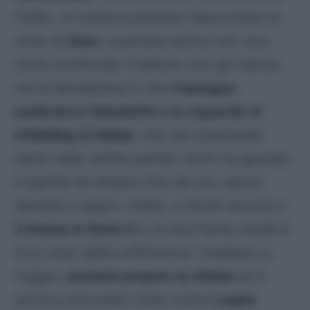
Celtic, si credeva potesse ripercorrere le
orme di
Diao
, e portare bonus con una
certa continuità. Il talento non gli manca,
ma la sensazione è che
Fabregas
preferisca l’elasticità e la capacità di
dribbling di Addai
, che sta crescendo
tanto nelle ultime partite. Kuhn ha giocato
4 partite da titolare fino ad ora, senza
lasciare il segno. Infatti, è fermo ancora a
0 bonus in Serie A
e la sua Fanta-media è
al di sotto della sufficienza. Cedetelo e,
magari,
puntate proprio su Addai
se è
ancora svincolato nelle vostre
Leghe