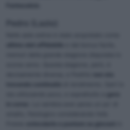
Fantacalcio
.
Pedro (Lazio)
Nelle aste estive è stato acquistato come
ultimo slot affidabile
e dal bonus facile,
memori della grande stagione disputata lo
scorso anno. Questa stagione, però, è
decisamente diversa, e Pedrito
non sta
trovando continuità
di rendimento. Sarri lo
sta utilizzando poco, e soprattutto a
gara
in corso
. Lui sembra aver perso un po’ di
smalto, fisiologico considerando l’età.
Potete
svincolarlo e puntare su giovani
in