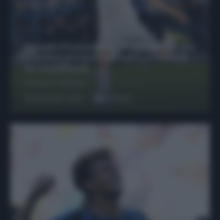
Protetto: Fantacalcio, Hojlund e Lukaku
possono giocare insieme? Le variabili
da considerare
Francesco Pipitone
29 Dicembre 2025
6
minuti