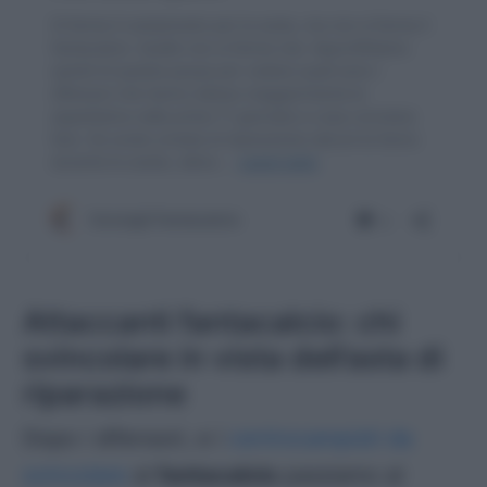
Attaccanti fantacalcio: chi
svincolare in vista dell’asta di
riparazione
Dopo i difensori, e i
centrocampisti da
svincolare
al
fantacalcio
passiamo al