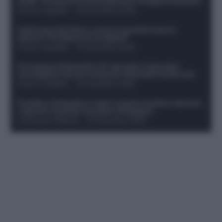
dubbi. Chi gioca tra David/Openda e Ferguson/Dybala?
Franco Capalbo
-
20 Dicembre 2025
Calciomercato Roma, arriva un grande nome in
attacco? Si tratta di un ex Napoli!
Franco Capalbo
-
19 Dicembre 2025
Formazione fantacalcio 16^ giornata: 4 giocatori
sconsigliati e da non schierare. Rischiano brutti voti!
Franco Capalbo
-
19 Dicembre 2025
Protetto: Fantacalcio e rigori: quanto incidono davvero
i rigoristi e quando conviene strapagarli
Francesco Pipitone
-
19 Dicembre 2025