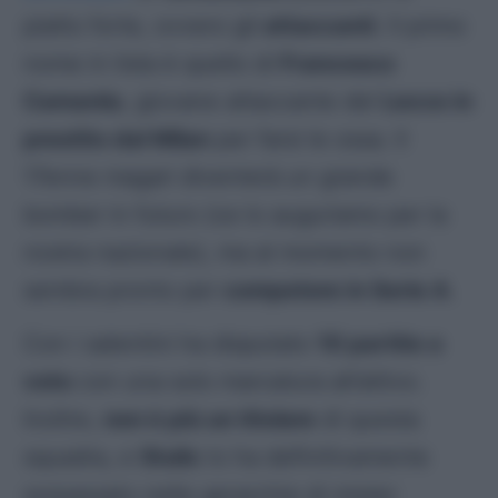
piatto forte, ovvero gli
attaccanti
. Il primo
nome in lista è quello di
Francesco
Camarda
, giovane attaccante del
Lecce in
prestito dal Milan
per farsi le ossa. Il
17enne magari diventerà un grande
bomber in futuro (ce lo auguriamo per la
nostra nazionale), ma al momento non
sembra pronto per
competere in Serie A
.
Con i salentini ha disputato
10 partite a
voto
con una solo marcatura all’attivo.
Inoltre,
non è più un titolare
di questa
squadra, e
Stulic
lo ha definitivamente
sorpassato nelle gerarchie di mister