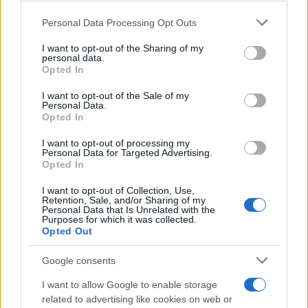
Protetto: Fantacalcio, cosa fare con
Kean e Openda: i segnali dopo la
Personal Data Processing Opt Outs
This information may also be disclosed by us to third parties
16esima di Serie A
on the IAB’s List of Downstream Participants that may further
I want to opt-out of the Sharing of my
disclose it to other third parties.
Francesco Pipitone
personal data.
Opted In
Please note that this website/app uses one or more Google
22 Dicembre 2025
5
minuti
services and may gather and store information including but
I want to opt-out of the Sale of my
Personal Data.
not limited to your visit or usage behaviour. You may click to
Opted In
grant or deny consent to Google and its third-party tags to
use your data for below specified purposes in below Google
I want to opt-out of processing my
consent section.
Personal Data for Targeted Advertising.
Opted In
I want to opt-out of Collection, Use,
Retention, Sale, and/or Sharing of my
Personal Data that Is Unrelated with the
Purposes for which it was collected.
Opted Out
Google consents
Infortunati fantacalcio: cosa fare con i
I want to allow Google to enable storage
lungodegenti Morata, Dumfries,
related to advertising like cookies on web or