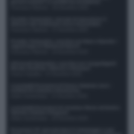
giocare insieme? Le variabili da considerare
Francesco Pipitone
-
29 Dicembre 2025
Protetto: Fantacalcio, mercato di riparazione: 5
difensori dal rendimento sicuro da prendere
Francesco Pipitone
-
27 Dicembre 2025
Protetto: Fantacalcio, cosa fare con Kean e Openda: i
segnali dopo la 16esima di Serie A
Francesco Pipitone
-
22 Dicembre 2025
Infortunati fantacalcio: cosa fare con i lungodegenti
Morata, Dumfries, Vlahovic e Gimenez?
Franco Capalbo
-
21 Dicembre 2025
Le probabili formazioni di Genoa-Atalanta: ecco i
sostituti di Lookman e Kossounou
Guido Cantamessa
-
21 Dicembre 2025
Le probabili formazioni di Juventus-Roma: da David e
Openda a Dybala e Ferguson
Guido Cantamessa
-
20 Dicembre 2025
Formazioni 16^ giornata Serie A: ballottaggio e casi