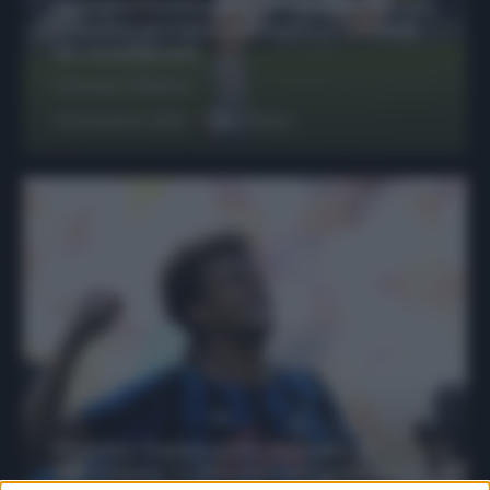
Protetto: Fantacalcio, Hojlund e Lukaku
possono giocare insieme? Le variabili
da considerare
Francesco Pipitone
29 Dicembre 2025
6
minuti
Protetto: Fantacalcio, mercato di
riparazione: 5 difensori dal rendimento