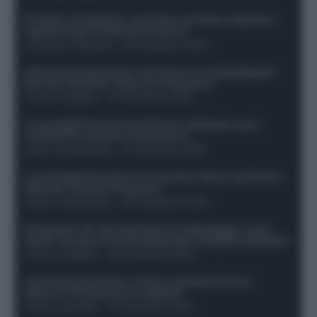
Protetto: Fantacalcio, cosa fare con Kean e Openda: i
segnali dopo la 16esima di Serie A
Francesco Pipitone
-
22 Dicembre 2025
Infortunati fantacalcio: cosa fare con i lungodegenti
Morata, Dumfries, Vlahovic e Gimenez?
Franco Capalbo
-
21 Dicembre 2025
Le probabili formazioni di Genoa-Atalanta: ecco i
sostituti di Lookman e Kossounou
Guido Cantamessa
-
21 Dicembre 2025
Le probabili formazioni di Juventus-Roma: da David e
Openda a Dybala e Ferguson
Guido Cantamessa
-
20 Dicembre 2025
Formazioni 16^ giornata Serie A: ballottaggio e casi
dubbi. Chi gioca tra David/Openda e Ferguson/Dybala?
Franco Capalbo
-
20 Dicembre 2025
Calciomercato Roma, arriva un grande nome in
attacco? Si tratta di un ex Napoli!
Franco Capalbo
-
19 Dicembre 2025