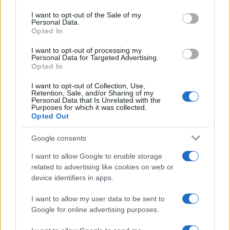
Please note that this website/app uses one or more Google
services and may gather and store information including but
22 Dicembre 2025
5
minuti
I want to opt-out of the Sale of my
Personal Data.
not limited to your visit or usage behaviour. You may click to
Opted In
grant or deny consent to Google and its third-party tags to
use your data for below specified purposes in below Google
I want to opt-out of processing my
consent section.
Personal Data for Targeted Advertising.
Opted In
I want to opt-out of Collection, Use,
Retention, Sale, and/or Sharing of my
Personal Data that Is Unrelated with the
Purposes for which it was collected.
Opted Out
Google consents
I want to allow Google to enable storage
Infortunati fantacalcio: cosa fare con i
related to advertising like cookies on web or
lungodegenti Morata, Dumfries,
device identifiers in apps.
Vlahovic e Gimenez?
I want to allow my user data to be sent to
Franco Capalbo
Google for online advertising purposes.
21 Dicembre 2025
4
minuti