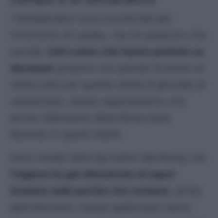
I fantallenatori sono sconfortati per
l’infortunio di Lukaku, ma c’è qualcuno che
sorride:
tutti coloro che hanno puntato su
Abraham
possono ora sperare di avere un
ottimo
jolly
per queste ultime 6 giornate di
campionato, stesso ragionamento che
anche l’allenatore della Roma starà
facendo in questi istanti.
Sono rimasti tanti
big match
alla Roma, ma
l’inglese ha già dimostrato di saper
incidere nelle partite che contano
: prima
dell’infortunio, l’ariete giallorosso l’anno