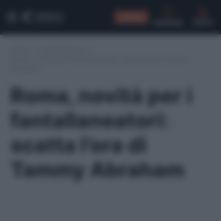
CONSIGLI
CERCA
Home
/
Calciomercato
/
Roma, novità per i fantallaneatori: scatta l’ora di Tammy
Abraham
Roma, novità per i
fantallaneatori:
scatta l’ora di
Tammy Abraham