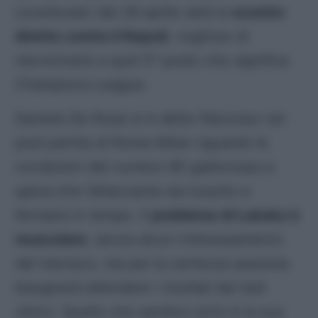
Leverkusen del 28 aprile sarà lo
scontro
diretto contro il Napoli
, voglioso di
riavvicinarsi a quel 5° posto che significa
Champions League
.
Daniele De Rossi si è detto fiducioso nel
post partita di Roma-Milan riguardo le
condizioni del numero 90 giallorosso e
spera che l’attaccante sia riuscito a
fermarsi in tempo. Il
problema di Lukaku è
muscolare
, senza alcun interessamento
del menisco, ma per la certezza assoluta
bisognerà attendere i risultati dei test
clinici. Quello che sembra certo è la sua