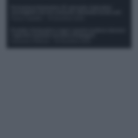
Formazione fantacalcio 16^ giornata: 4 giocatori
sconsigliati e da non schierare. Rischiano brutti voti!
Franco Capalbo
-
19 Dicembre 2025
Protetto: Fantacalcio e rigori: quanto incidono davvero
i rigoristi e quando conviene strapagarli
Francesco Pipitone
-
19 Dicembre 2025