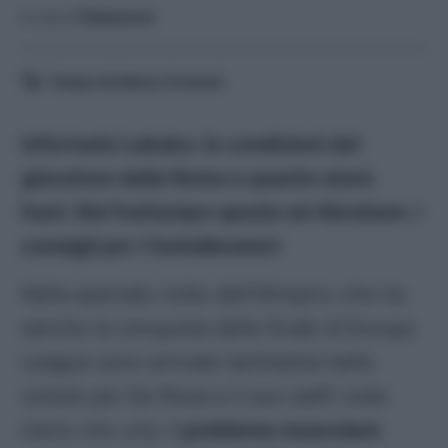
A cura di
Redazione
Tempo di lettura:
6
minuti
Infortunio Lukaku: le condizioni del
giocatore della Roma e quanto starà
fuori. Nel frattempo spazio ad Abraham. I
consigli per i fantallenatori
Nella speciale notte dell’Olimpico che ha
sancito la conquista delle finale di Europa
League sono arrivate tantissime belle
notizie per De Rossi e il suo staff, tutte
meno che una: il
problema muscolare