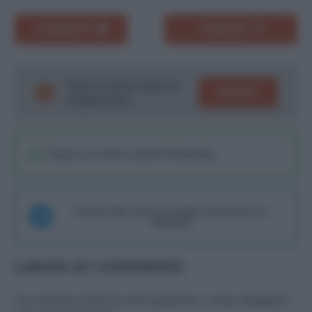
COMMENTA
CONDIVIDI
Segui le ultime notizie su
SEGUICI
Google News!
Seguici sul nostro canale WhatsaApp
Unisciti alla chat di Consigli Fantacalcio su
Telegram
Lascia un commento
Il tuo indirizzo email non sarà pubblicato.
I campi obbligatori