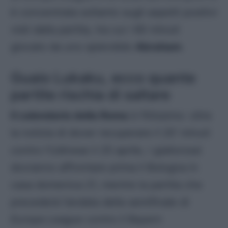
è concentrata soltanto sugli aspetti positivi
visti dalla partita, tra cui i 60 minuti
giocato da uno splendido
Abraham
.
Guaio Lukaku, ecco quante
partite rischia di saltare
Il calendario della Roma
è fittissimo: oltre
la notizia di dover recuperare il 20′ minuti
contro l’Udinese il 25 aprile, i giallorossi
dovranno affrontare prima il Bologna in
casa domenica 21, mentre la partita che
precederà l’andata della semifinale di
Europa League
contro il Bayern