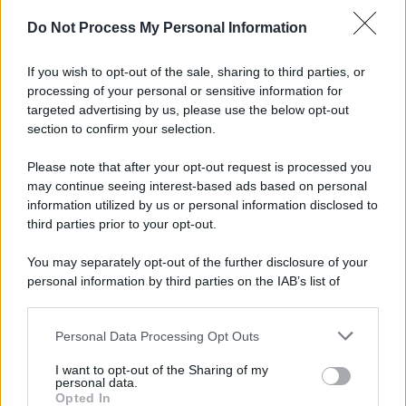
sicuro da prendere
Do Not Process My Personal Information
Francesco Pipitone
27 Dicembre 2025
3
minuti
If you wish to opt-out of the sale, sharing to third parties, or
processing of your personal or sensitive information for
targeted advertising by us, please use the below opt-out
section to confirm your selection.
Please note that after your opt-out request is processed you
may continue seeing interest-based ads based on personal
information utilized by us or personal information disclosed to
third parties prior to your opt-out.
You may separately opt-out of the further disclosure of your
personal information by third parties on the IAB’s list of
downstream participants.
Protetto: Fantacalcio, cosa fare con
Personal Data Processing Opt Outs
This information may also be disclosed by us to third parties
Kean e Openda: i segnali dopo la
on the IAB’s List of Downstream Participants that may further
16esima di Serie A
I want to opt-out of the Sharing of my
disclose it to other third parties.
personal data.
Opted In
Francesco Pipitone