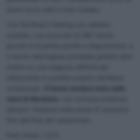
avere tra le mani il vice-Lukaku.
Con De Rossi il feeling non sembra
scattato, con poco più di 180′ minuti
giocati in 6 partite partite a disposizione, e
il rientro dell’inglese potrebbe gettare altre
ombre su una stagione difficile per
l’attaccante in prestito proprio dal Bayer
Leverkusen.
Il futuro sembra tutto nella
mani di Abraham
, con un’unica missione
davanti: rimanere nelle prime 5° posizioni
fino alla fine del campionato.
Post Views:
1.373