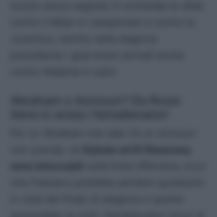
scorso aveva segnato in entrambe le sfide
contro il Milan in campionato e contro la
Juventus, mentre nella stagione
precedente i goal erano arrivati anche
contro Atalanta e Lazio.
Abraham o Azmoun? De Rossi
tiene in ansia i fantallenatori
Per un Abraham che sale c’è un Azmoun
che scende: se
Dybala ed El Shaarawy
sono intoccabil
i sulla linea offensiva, ecco
che l’iraniano potrebbe perdere quotazioni
in vista del finale di stagione e questo
graverebbe su tutti i fantallenatori sicuri di