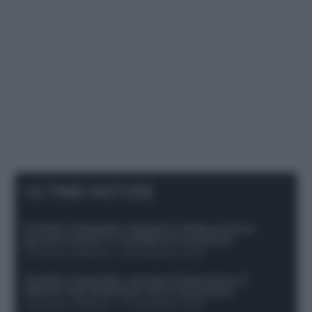
ULTIME NOTIZIE
Protetto: Fantacalcio, Hojlund e Lukaku possono
giocare insieme? Le variabili da considerare
Francesco Pipitone
-
29 Dicembre 2025
Protetto: Fantacalcio, mercato di riparazione: 5
difensori dal rendimento sicuro da prendere
Francesco Pipitone
-
27 Dicembre 2025