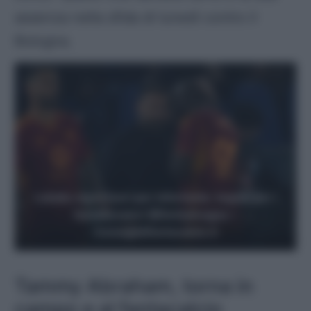
assenza nella sfida di lunedì contro il
Bologna.
Lukaku starà fuori per infortunio: tegola per i
fantallenatori @GettyImages –
Consiglidifantacalcio.it
Tammy Abraham, torna in
campo e al fantacalcio