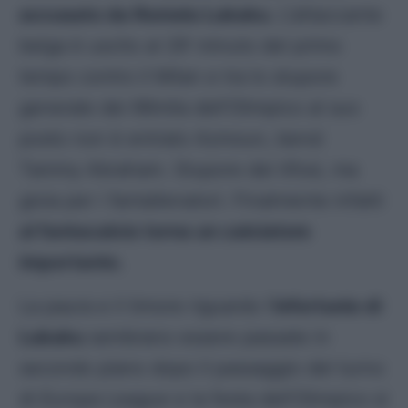
accusato da Romelu Lukaku.
L’attaccante
belga è uscito al 29′ minuto del primo
tempo contro il Milan e tra lo stupore
generale dei 66mila dell’Olimpico al suo
posto non è entrato Azmoun, bensì
Tammy Abraham. Stupore dei tifosi, ma
gioia per i fantallenatori. Finalmente infatti
al fantacalcio torna un calciatore
importante.
La paura e il timore riguardo l’
infortunio di
Lukaku
sembrano essere passate in
secondo piano dopo il passaggio del turno
di
Europa League
e la festa dell’Olimpico si