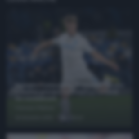
Protetto: Fantacalcio, Hojlund e Lukaku
possono giocare insieme? Le variabili
da considerare
Francesco Pipitone
29 Dicembre 2025
6
minuti