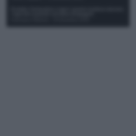
Protetto: Fantacalcio e rigori: quanto incidono davvero
i rigoristi e quando conviene strapagarli
Francesco Pipitone
-
19 Dicembre 2025