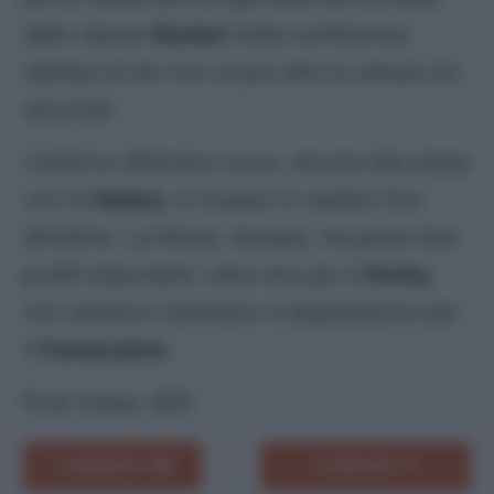
dallo stesso
Ranieri
nella conferenza
stampa di ieri non si può dire lo stesso sul
secondo.
L’esterno difensivo turco, ancora alle prese
con la
febbre
, è rimasto in dubbio fino
all’ultimo. La Roma, dunque, ha perso due
profili importanti: oltre che per il
Derby
non saranno nemmeno a disposizione per
il
Fantacalcio
.
Post Views:
800
COMMENTA
CONDIVIDI