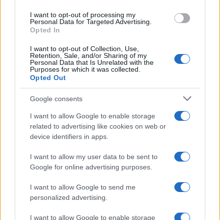
use your data for below specified purposes in below Google
I want to opt-out of processing my
consent section.
Personal Data for Targeted Advertising.
Opted In
I want to opt-out of Collection, Use,
Retention, Sale, and/or Sharing of my
Personal Data that Is Unrelated with the
Purposes for which it was collected.
Infortunati fantacalcio: cosa fare con i
Opted Out
lungodegenti Morata, Dumfries,
Vlahovic e Gimenez?
Google consents
Franco Capalbo
I want to allow Google to enable storage
21 Dicembre 2025
4
minuti
related to advertising like cookies on web or
device identifiers in apps.
I want to allow my user data to be sent to
Google for online advertising purposes.
I want to allow Google to send me
personalized advertising.
I want to allow Google to enable storage