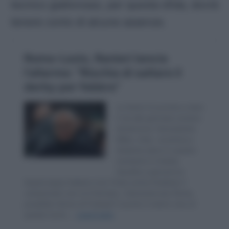
tecnico giallorosso, per questa sfida, dovrà
tenere conto di alcune assenze.