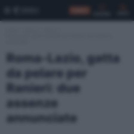
CONSIGLI
CERCA
Home
/
Serie A
/
Roma
/
Roma-Lazio, gatta da pelare per Ranieri: due assenze
annunciate
Roma-Lazio, gatta
da pelare per
Ranieri: due
assenze
annunciate