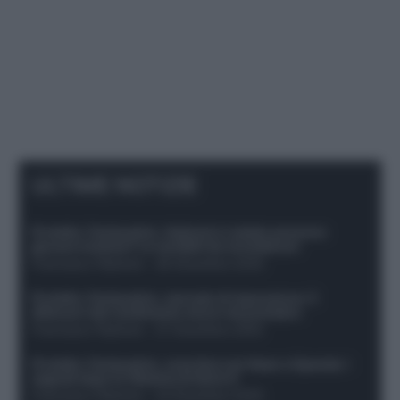
ULTIME NOTIZIE
Protetto: Fantacalcio, Hojlund e Lukaku possono
giocare insieme? Le variabili da considerare
Francesco Pipitone
-
29 Dicembre 2025
Protetto: Fantacalcio, mercato di riparazione: 5
difensori dal rendimento sicuro da prendere
Francesco Pipitone
-
27 Dicembre 2025
Protetto: Fantacalcio, cosa fare con Kean e Openda: i
segnali dopo la 16esima di Serie A
Francesco Pipitone
-
22 Dicembre 2025