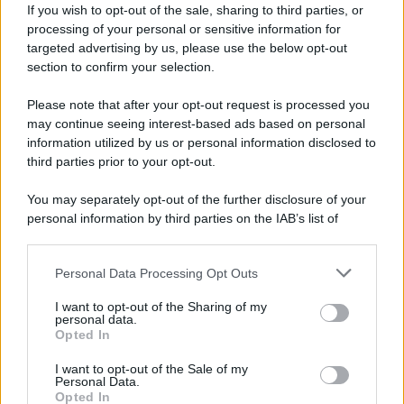
If you wish to opt-out of the sale, sharing to third parties, or
processing of your personal or sensitive information for
targeted advertising by us, please use the below opt-out
section to confirm your selection.
Please note that after your opt-out request is processed you
may continue seeing interest-based ads based on personal
information utilized by us or personal information disclosed to
third parties prior to your opt-out.
Protetto: Fantacalcio, cosa fare con
Kean e Openda: i segnali dopo la
You may separately opt-out of the further disclosure of your
16esima di Serie A
personal information by third parties on the IAB’s list of
Francesco Pipitone
downstream participants.
22 Dicembre 2025
5
minuti
Personal Data Processing Opt Outs
This information may also be disclosed by us to third parties
on the IAB’s List of Downstream Participants that may further
I want to opt-out of the Sharing of my
disclose it to other third parties.
personal data.
Opted In
Please note that this website/app uses one or more Google
services and may gather and store information including but
I want to opt-out of the Sale of my
Personal Data.
not limited to your visit or usage behaviour. You may click to
Opted In
grant or deny consent to Google and its third-party tags to