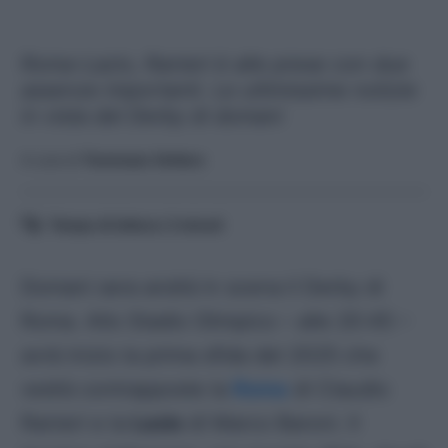
Roma-Lazio, Ranieri è alle prese con due
assenze importanti. Le ultimissime notizie
in vista del Derby di domani
A cura di
Tommaso Vottero
Tempo di lettura:
2
minuti
Domani sera andrà in scena il Derby di
Roma. Allo Stadio Olimpico – alle 20:45 –
avrà inizio la prima sfida del 2025 che
vedrà contrapposte la
Roma
di Claudio
Ranieri e la
Lazio
di Marco Baroni. Il