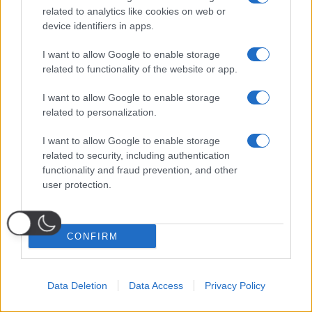
related to analytics like cookies on web or
device identifiers in apps.
I want to allow Google to enable storage
related to functionality of the website or app.
I want to allow Google to enable storage
related to personalization.
I want to allow Google to enable storage
related to security, including authentication
functionality and fraud prevention, and other
user protection.
CONFIRM
Data Deletion
Data Access
Privacy Policy
Probabili
Voti
Seguici su Youtube
Seguici su
Seguici su
Formazioni
Telegram
Whatsapp