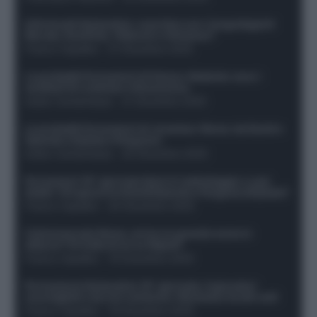
Infortunati fantacalcio: cosa fare con i lungodegenti
Morata, Dumfries, Vlahovic e Gimenez?
Franco Capalbo
-
21 Dicembre 2025
Le probabili formazioni di Genoa-Atalanta: ecco i
sostituti di Lookman e Kossounou
Guido Cantamessa
-
21 Dicembre 2025
Le probabili formazioni di Juventus-Roma: da David e
Openda a Dybala e Ferguson
Guido Cantamessa
-
20 Dicembre 2025
Formazioni 16^ giornata Serie A: ballottaggio e casi
dubbi. Chi gioca tra David/Openda e Ferguson/Dybala?
Franco Capalbo
-
20 Dicembre 2025
Calciomercato Roma, arriva un grande nome in
attacco? Si tratta di un ex Napoli!
Franco Capalbo
-
19 Dicembre 2025
Formazione fantacalcio 16^ giornata: 4 giocatori
sconsigliati e da non schierare. Rischiano brutti voti!
Franco Capalbo
-
19 Dicembre 2025