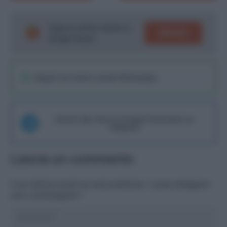
Segui le ultime notizie su
SEGUICI
Google News!
Seguici sul nostro canale WhatsaApp
Unisciti alla chat di Consigli Fantacalcio su
Telegram
Lascia un commento
Il tuo indirizzo email non sarà pubblicato.
I campi obbligatori
sono contrassegnati
*