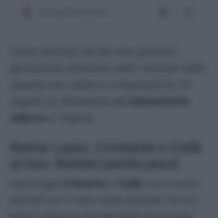
Come riportato da Sky due giocatori
pienamente all’interno delle rotazioni della
squadra non saranno a disposizione. Di
seguito le ultimissime dell’
allenamento
odierno
a Trigoria.
Roma-Lazio, Cristante e Celik
ai box: Ranieri perde pezzi
Quest’oggi
Cristante
e
Celik
non si sono
allenati con il resto della squadra. Se sul
primo l’assenza era già stata annunciata