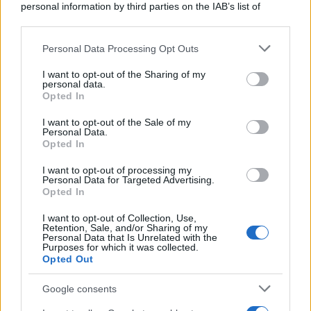
personal information by third parties on the IAB’s list of
Kean e Openda: i segnali dopo la
downstream participants.
16esima di Serie A
Francesco Pipitone
Personal Data Processing Opt Outs
This information may also be disclosed by us to third parties
on the IAB’s List of Downstream Participants that may further
22 Dicembre 2025
5
minuti
I want to opt-out of the Sharing of my
disclose it to other third parties.
personal data.
Opted In
Please note that this website/app uses one or more Google
services and may gather and store information including but
I want to opt-out of the Sale of my
Personal Data.
not limited to your visit or usage behaviour. You may click to
Opted In
grant or deny consent to Google and its third-party tags to
use your data for below specified purposes in below Google
I want to opt-out of processing my
consent section.
Personal Data for Targeted Advertising.
Opted In
I want to opt-out of Collection, Use,
Retention, Sale, and/or Sharing of my
Personal Data that Is Unrelated with the
Purposes for which it was collected.
Opted Out
Infortunati fantacalcio: cosa fare con i
Google consents
lungodegenti Morata, Dumfries,
Vlahovic e Gimenez?