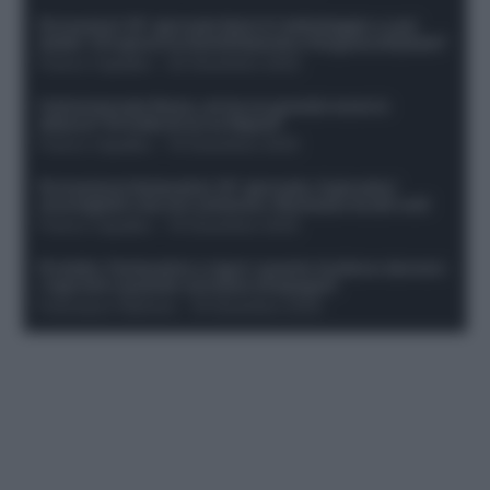
Formazioni 16^ giornata Serie A: ballottaggio e casi
dubbi. Chi gioca tra David/Openda e Ferguson/Dybala?
Franco Capalbo
-
20 Dicembre 2025
Calciomercato Roma, arriva un grande nome in
attacco? Si tratta di un ex Napoli!
Franco Capalbo
-
19 Dicembre 2025
Formazione fantacalcio 16^ giornata: 4 giocatori
sconsigliati e da non schierare. Rischiano brutti voti!
Franco Capalbo
-
19 Dicembre 2025
Protetto: Fantacalcio e rigori: quanto incidono davvero
i rigoristi e quando conviene strapagarli
Francesco Pipitone
-
19 Dicembre 2025