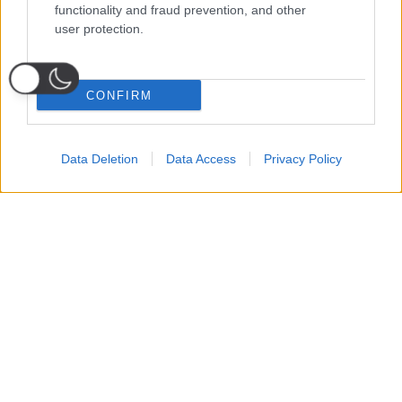
functionality and fraud prevention, and other
user protection.
CONFIRM
Data Deletion
Data Access
Privacy Policy
Probabili
Voti
Seguici su Youtube
Seguici su
Seguici su
Formazioni
Telegram
Whatsapp
Strumenti Fantacalcio
Voti Fantacalcio Serie A
Lista Fantacalcio
Probabili Formazioni Serie A
Indisponibili Serie A