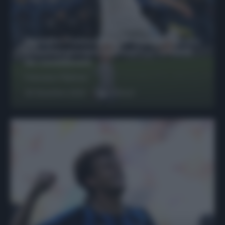
Protetto: Fantacalcio, Hojlund e Lukaku
possono giocare insieme? Le variabili
da considerare
Francesco Pipitone
29 Dicembre 2025
6
minuti