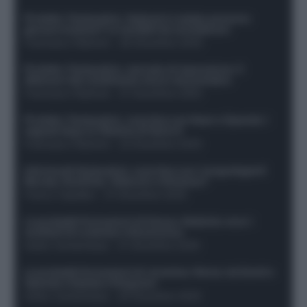
Protetto: Fantacalcio, Hojlund e Lukaku possono
giocare insieme? Le variabili da considerare
Francesco Pipitone
-
29 Dicembre 2025
Protetto: Fantacalcio, mercato di riparazione: 5
difensori dal rendimento sicuro da prendere
Francesco Pipitone
-
27 Dicembre 2025
Protetto: Fantacalcio, cosa fare con Kean e Openda: i
segnali dopo la 16esima di Serie A
Francesco Pipitone
-
22 Dicembre 2025
Infortunati fantacalcio: cosa fare con i lungodegenti
Morata, Dumfries, Vlahovic e Gimenez?
Franco Capalbo
-
21 Dicembre 2025
Le probabili formazioni di Genoa-Atalanta: ecco i
sostituti di Lookman e Kossounou
Guido Cantamessa
-
21 Dicembre 2025
Le probabili formazioni di Juventus-Roma: da David e
Openda a Dybala e Ferguson
Guido Cantamessa
-
20 Dicembre 2025