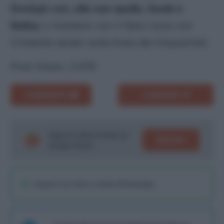
Dovbyk con, alle sue spalle, Soulé e
Bailey
o insistere con il falso nove con
Cristante alzato sulla linea dei trequartisti.
Post Views:
3.978
COMMENTA
CONDIVIDI
Segui le ultime notizie su
SEGUICI
Google News!
Seguici sul nostro canale WhatsaApp