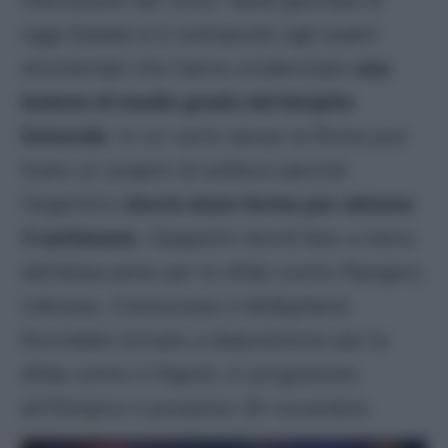
nell’ottobre del 2022. Nella giornata di
oggi Dybala si è sottoposto agli esami
strumentali che hanno evidenziato
una
lesione di medio grado del bicipite
femorale
. In un certo senso la Roma può
tirare un sospiro di sollievo perché
l’argentino
dovrà stare fermo per almeno
3 settimane
. Gasperini dovrà fare a meno
dell’attaccante per le sfide contro Rangers,
Udinese, Cremonese e Midtjylland.
Dovrebbe tornare a disposizione per la
sfida contro il Napoli, in programma
all’Olimpico il prossimo 30 novembre.