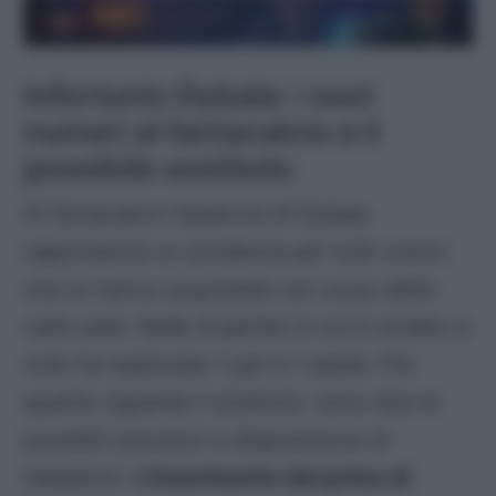
Infortunio Dybala: i suoi
numeri al fantacalcio e il
possibile sostituto
Al fantacalcio l’assenza di Dybala
rappresenta un problema per tutti coloro
che lo hanno acquistato nel corso delle
varie aste. Nelle 8 partite in cui è andato a
voto ha realizzato 1 gol e 1 assist. Per
quanto riguarda il sostituto, sono due le
possibili soluzioni a disposizione di
Gasperini.
L’inserimento dal primo di