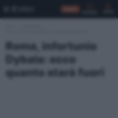
CONSIGLI
CERCA
Home
/
Fantacalcio
/
Roma, infortunio Dybala: ecco quanto starà fuori
Roma, infortunio
Dybala: ecco
quanto starà fuori