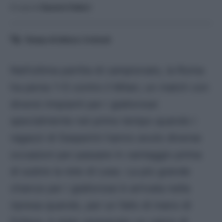
A cura di
Saverio Fattori
Tempo di lettura:
3
minuti
Nell’ultima partita di campionato, la Roma
ha perso 1-0 contro il Milan; un match con
diversi rimpianti per i giallorossi
specialmente nel primo tempo quando i
ragazzi di Gasperini hanno avuto diverse
occasioni per passare in vantaggio prima
di subire la rete di Leao. La più grande
chance per i giallorossi è arrivata nella
ripresa quando, per un fallo di mano di