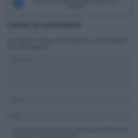
Unisciti alla chat di Consigli Fantacalcio su
Telegram
Lascia un commento
Il tuo indirizzo email non sarà pubblicato.
I campi obbligatori
sono contrassegnati
*
Salva il mio nome, email e sito web in questo browser per
la prossima volta che commento.