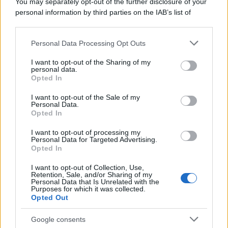
You may separately opt-out of the further disclosure of your
Kean e Openda: i segnali dopo la
personal information by third parties on the IAB’s list of
16esima di Serie A
downstream participants.
Francesco Pipitone
Personal Data Processing Opt Outs
This information may also be disclosed by us to third parties
22 Dicembre 2025
5
minuti
on the IAB’s List of Downstream Participants that may further
I want to opt-out of the Sharing of my
disclose it to other third parties.
personal data.
Opted In
Please note that this website/app uses one or more Google
services and may gather and store information including but
I want to opt-out of the Sale of my
Personal Data.
not limited to your visit or usage behaviour. You may click to
Opted In
grant or deny consent to Google and its third-party tags to
use your data for below specified purposes in below Google
I want to opt-out of processing my
consent section.
Personal Data for Targeted Advertising.
Opted In
I want to opt-out of Collection, Use,
Retention, Sale, and/or Sharing of my
Personal Data that Is Unrelated with the
Purposes for which it was collected.
Opted Out
Infortunati fantacalcio: cosa fare con i
lungodegenti Morata, Dumfries,
Vlahovic e Gimenez?
Google consents