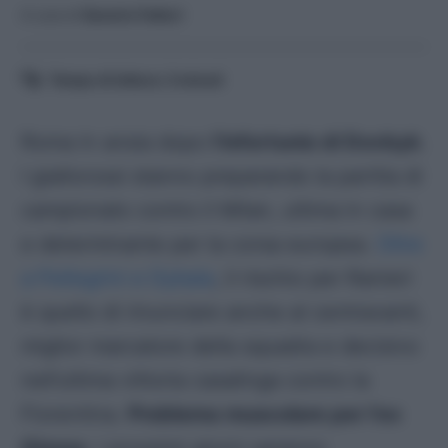
A cura di
Saverio Fattori
Tempo di lettura:
3
minuti
Roma in ansia dopo
l’infortunio di Dovbyk
.
I giallorossi stanno preparando la partita di
campionato contro il Milan, ultima in casa
e determinante per la corsa europea.
Oltre
a Pellegrini e Dybala
, il rischio per Ranieri
è quello di rinunciare anche al centravanti,
miglior marcatore della squadra e decisivo
nell’ultima vittoria casalinga contro la
Fiorentina.
Problema muscolare per l’ex