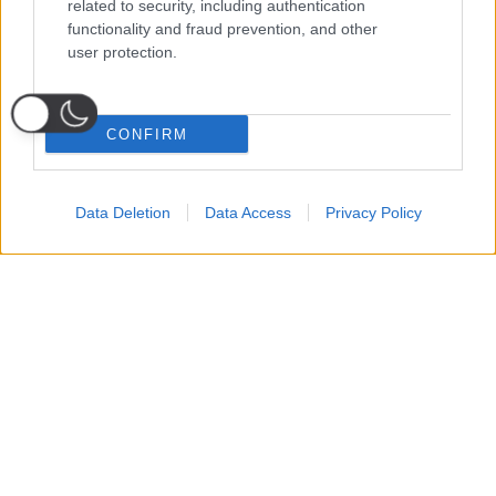
related to security, including authentication
functionality and fraud prevention, and other
user protection.
CONFIRM
Data Deletion
Data Access
Privacy Policy
Probabili
Voti
Seguici su Youtube
Seguici su
Seguici su
Formazioni
Telegram
Whatsapp
Strumenti Fantacalcio
Voti Fantacalcio Serie A
Lista Fantacalcio
Probabili Formazioni Serie A
Indisponibili Serie A
Serie A