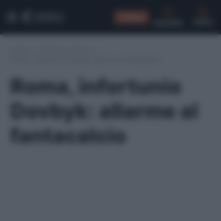
CONSIGLI
CERCA
Home
/
Infortuni serie A
/
Roma, infortunio Dovbyk: allarme al fantacalcio
Roma, infortunio
Dovbyk: allarme al
fantacalcio