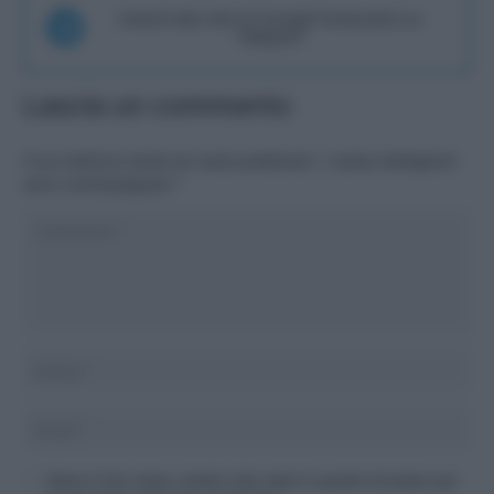
Unisciti alla chat di Consigli Fantacalcio su
Telegram
Lascia un commento
Il tuo indirizzo email non sarà pubblicato.
I campi obbligatori
sono contrassegnati
*
Salva il mio nome, email e sito web in questo browser per