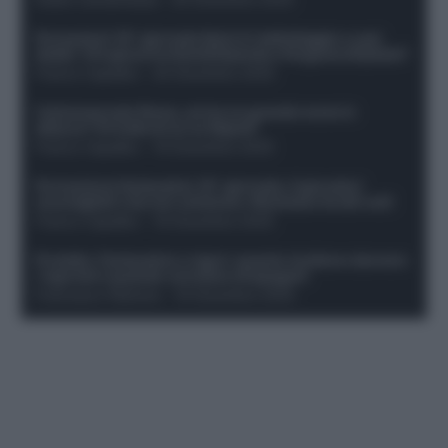
Formazioni 16^ giornata Serie A: ballottaggio e casi
dubbi. Chi gioca tra David/Openda e Ferguson/Dybala?
Franco Capalbo
-
20 Dicembre 2025
Calciomercato Roma, arriva un grande nome in
attacco? Si tratta di un ex Napoli!
Franco Capalbo
-
19 Dicembre 2025
Formazione fantacalcio 16^ giornata: 4 giocatori
sconsigliati e da non schierare. Rischiano brutti voti!
Franco Capalbo
-
19 Dicembre 2025
Protetto: Fantacalcio e rigori: quanto incidono davvero
i rigoristi e quando conviene strapagarli
Francesco Pipitone
-
19 Dicembre 2025