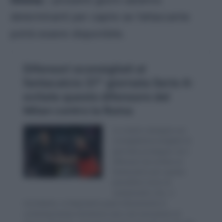
Girona
; i prossimi giorni saranno
determinanti per capire se l’attaccante
potrà essere disponibile.