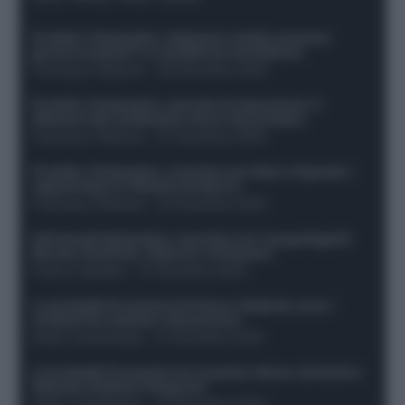
Protetto: Fantacalcio, Hojlund e Lukaku possono
giocare insieme? Le variabili da considerare
Francesco Pipitone
-
29 Dicembre 2025
Protetto: Fantacalcio, mercato di riparazione: 5
difensori dal rendimento sicuro da prendere
Francesco Pipitone
-
27 Dicembre 2025
Protetto: Fantacalcio, cosa fare con Kean e Openda: i
segnali dopo la 16esima di Serie A
Francesco Pipitone
-
22 Dicembre 2025
Infortunati fantacalcio: cosa fare con i lungodegenti
Morata, Dumfries, Vlahovic e Gimenez?
Franco Capalbo
-
21 Dicembre 2025
Le probabili formazioni di Genoa-Atalanta: ecco i
sostituti di Lookman e Kossounou
Guido Cantamessa
-
21 Dicembre 2025
Le probabili formazioni di Juventus-Roma: da David e
Openda a Dybala e Ferguson
Guido Cantamessa
-
20 Dicembre 2025