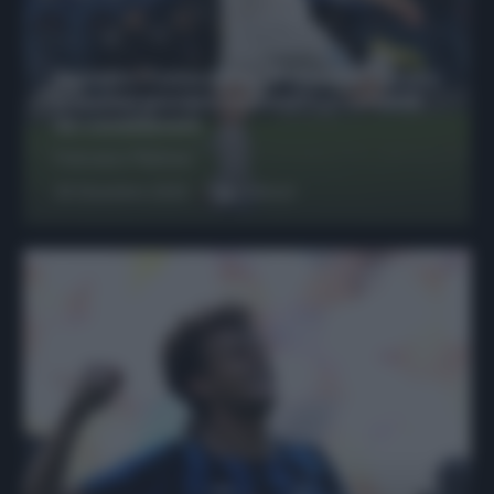
Protetto: Fantacalcio, Hojlund e Lukaku
possono giocare insieme? Le variabili
da considerare
Francesco Pipitone
29 Dicembre 2025
6
minuti