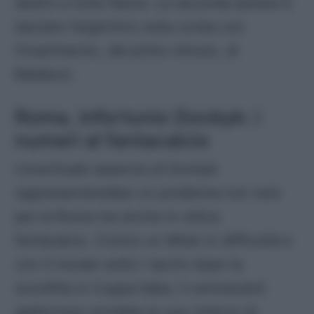
destro a tutta fascia. La seconda ipotesi è
lasciare l’argentino sulla corsia con
l’inserimento, dal primo minuto, di
Baldanzi.
Roma, infortunio Dovbyk: i
numeri al fantacalcio
L’eventuale assenza di Dovbyk
rappresenterebbe un problema non solo
per la Roma ma anche in ottica
fantacalcio. Contro un Milan in difficoltà e
con il morale sotto i tacchi dopo la
sconfitta in Coppa Italia, il centravanti
giallorosso avrebbe le sue chance di