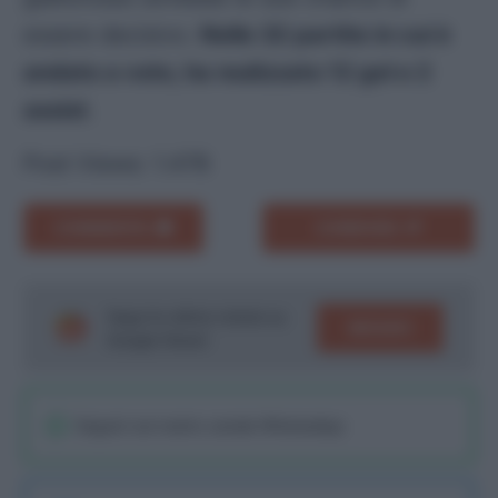
essere decisivo.
Nelle 32 partite in cui è
andato a voto, ha realizzato 12 gol e 2
assist
.
Post Views:
1.478
COMMENTA
CONDIVIDI
Segui le ultime notizie su
SEGUICI
Google News!
Seguici sul nostro canale WhatsaApp