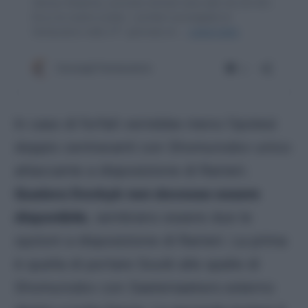
In caso di forfait verrebbe meno l’ipotesi
doppio centravanti con Shomurodov unico
attaccante a disposizione di Ranieri.
Qualora Dovbyk non dovesse essere
disponibile
, sembrano essere due le
opzioni a disposizione di Ranieri. La prima
è quella di portare Soulé alle spalle di
Shomurodov con Saelemaekers esterno