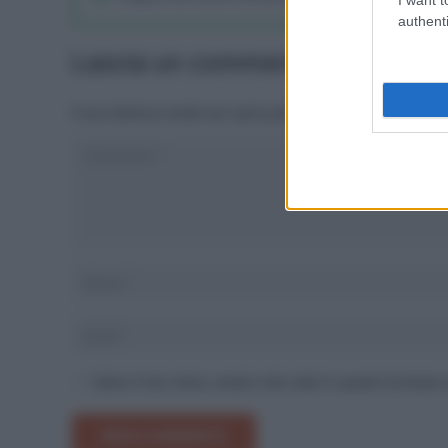
authenti
Lascia un commento
Il tuo indirizzo email non sarà pubblicato.
I campi obbliga
Salva il mio nome, email e sito web in questo browser
INVIA COMMENTO