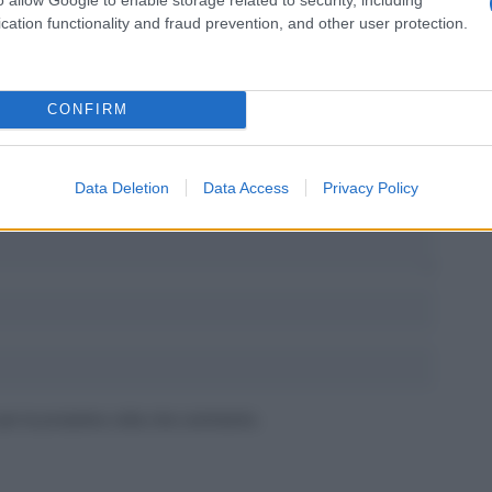
cation functionality and fraud prevention, and other user protection.
CONFIRM
tori sono contrassegnati
*
Data Deletion
Data Access
Privacy Policy
 per la prossima volta che commento.