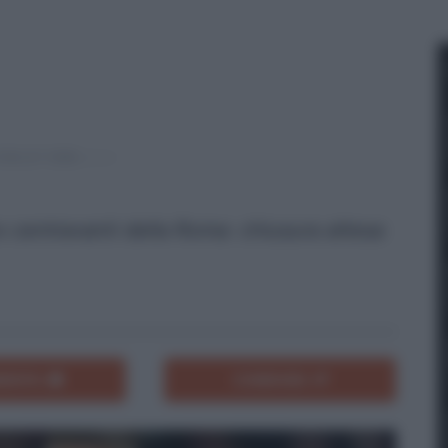
 centravanti della Roma: chiusura attesa
ENTA
CONDIVIDI