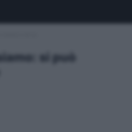
 chiudere in 48 ore
iamo: si può