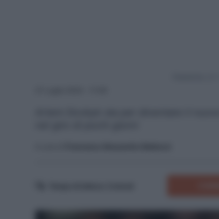
Powered by
27 Luglio 2024 - 11:06
Artem Dovbyk sta per diventare il nuovo
nel giro di pochi giorni
A cura di
Francesco Alessandro Balducci
COMM
Tempo di lettura:
3
minuti