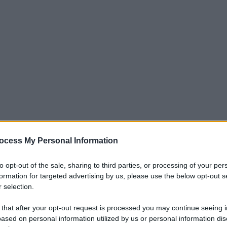
ocess My Personal Information
to opt-out of the sale, sharing to third parties, or processing of your per
ercato, dopo la chiusura dell’operazione
formation for targeted advertising by us, please use the below opt-out s
 bianca attesa a momenti per
Artem
 selection.
di pochi giorni il loro parco di attaccanti
 that after your opt-out request is processed you may continue seeing i
e carattere. L’
argentino
della
Juventus
ased on personal information utilized by us or personal information dis