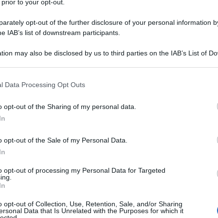
 prior to your opt-out.
ocatore della Roma. Per il centravanti
rately opt-out of the further disclosure of your personal information by
iungere l’accordo totale sugli ultimi
he IAB’s list of downstream participants.
tion may also be disclosed by us to third parties on the IAB’s List of 
 that may further disclose it to other third parties.
. La
Roma
ha presentato al Girona
 that this website/app uses one or more Google services and may gath
fissa, più 5 milioni di bonus. Una cifra che
l Data Processing Opt Outs
including but not limited to your visit or usage behaviour. You may click 
Ma non solo: anche il giocatore sembra
 to Google and its third-party tags to use your data for below specifi
o opt-out of the Sharing of my personal data.
ogle consent section.
ia della
Roma
. A dimostrarlo, un
In
 Messaggero
, secondo cui
Diego Pablo
o opt-out of the Sale of my Personal Data.
 avrebbe provato a contattare
In
erlo a trasferirsi al
Wanda Metropolitano
,
to opt-out of processing my Personal Data for Targeted
ing.
ullare. Segnale che, nella sua testa, ci
In
o opt-out of Collection, Use, Retention, Sale, and/or Sharing
ersonal Data that Is Unrelated with the Purposes for which it
lected.