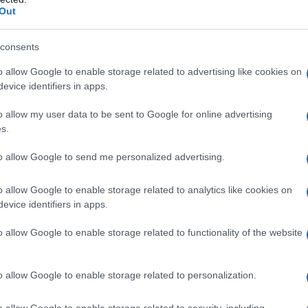
orossi
possano concludere la trattativa in
Out
ura che l’ufficialità potrebbe arrivare nel
consents
a,
Dovbyk
andrebbe a occupare il ruolo di
o allow Google to enable storage related to advertising like cookies on
i. In quel ruolo c’è già la presenza di
evice identifiers in apps.
ei e spesa ingente, tutto lascia pensare
o allow my user data to be sent to Google for online advertising
am
verranno concesse le gare europee o
s.
to allow Google to send me personalized advertising.
o allow Google to enable storage related to analytics like cookies on
evice identifiers in apps.
SEGUICI
su Google News!
o allow Google to enable storage related to functionality of the website
o allow Google to enable storage related to personalization.
Unisciti alla chat di Consigli Fantacalcio su Telegram
o allow Google to enable storage related to security, including