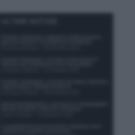
ULTIME NOTIZIE
Protetto: Fantacalcio, Hojlund e Lukaku possono
giocare insieme? Le variabili da considerare
Francesco Pipitone
-
29 Dicembre 2025
Protetto: Fantacalcio, mercato di riparazione: 5
difensori dal rendimento sicuro da prendere
Francesco Pipitone
-
27 Dicembre 2025
Protetto: Fantacalcio, cosa fare con Kean e Openda: i
segnali dopo la 16esima di Serie A
Francesco Pipitone
-
22 Dicembre 2025
Infortunati fantacalcio: cosa fare con i lungodegenti
Morata, Dumfries, Vlahovic e Gimenez?
Franco Capalbo
-
21 Dicembre 2025
Le probabili formazioni di Genoa-Atalanta: ecco i
sostituti di Lookman e Kossounou