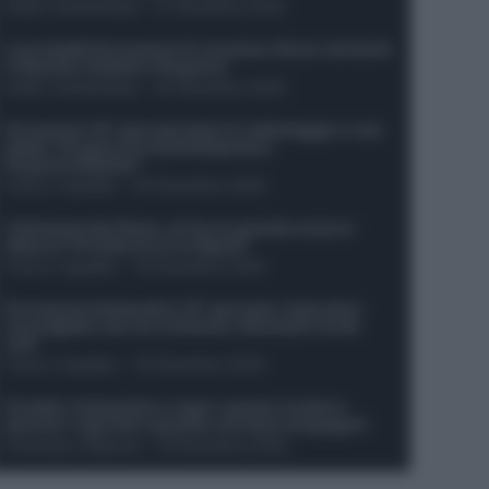
Guido Cantamessa
-
21 Dicembre 2025
Le probabili formazioni di Juventus-Roma: da David
e Openda a Dybala e Ferguson
Guido Cantamessa
-
20 Dicembre 2025
Formazioni 16^ giornata Serie A: ballottaggio e casi
dubbi. Chi gioca tra David/Openda e
Ferguson/Dybala?
Franco Capalbo
-
20 Dicembre 2025
Calciomercato Roma, arriva un grande nome in
attacco? Si tratta di un ex Napoli!
Franco Capalbo
-
19 Dicembre 2025
Formazione fantacalcio 16^ giornata: 4 giocatori
sconsigliati e da non schierare. Rischiano brutti
voti!
Franco Capalbo
-
19 Dicembre 2025
Protetto: Fantacalcio e rigori: quanto incidono
davvero i rigoristi e quando conviene strapagarli
Francesco Pipitone
-
19 Dicembre 2025