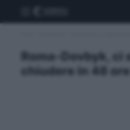
Home
/
Calciomercato
/
Roma-Dovbyk, ci siamo: si può
Roma-Dovbyk, ci s
chiudere in 48 ore