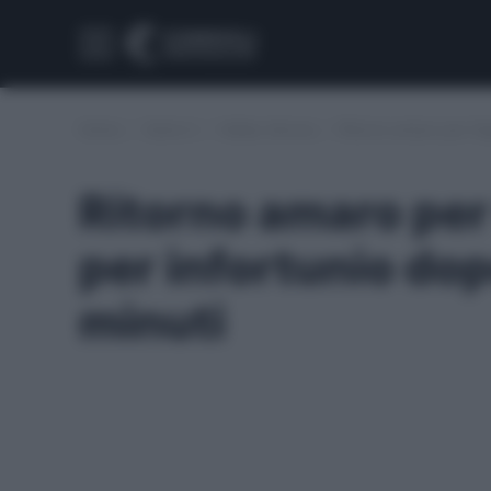
Home
/
Serie A
/
Hellas Verona
/
Ritorno amaro per Gag
Ritorno amaro per 
per infortunio do
minuti