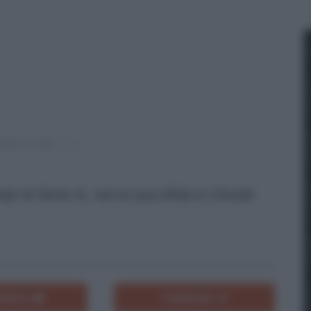
pi di Serie A, ma la sua sfida si chiude
ENTA
CONDIVIDI