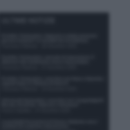
ULTIME NOTIZIE
Protetto: Fantacalcio, Hojlund e Lukaku possono
giocare insieme? Le variabili da considerare
Francesco Pipitone
-
29 Dicembre 2025
Protetto: Fantacalcio, mercato di riparazione: 5
difensori dal rendimento sicuro da prendere
Francesco Pipitone
-
27 Dicembre 2025
Protetto: Fantacalcio, cosa fare con Kean e Openda: i
segnali dopo la 16esima di Serie A
Francesco Pipitone
-
22 Dicembre 2025
Infortunati fantacalcio: cosa fare con i lungodegenti
Morata, Dumfries, Vlahovic e Gimenez?
Franco Capalbo
-
21 Dicembre 2025
Le probabili formazioni di Genoa-Atalanta: ecco i
sostituti di Lookman e Kossounou