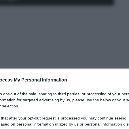
ocess My Personal Information
to opt-out of the sale, sharing to third parties, or processing of your per
formation for targeted advertising by us, please use the below opt-out s
 selection.
rsi in gioco
partendo dal Verona di
 that after your opt-out request is processed you may continue seeing i
onese
di oggi, è riuscito anche a
ased on personal information utilized by us or personal information dis