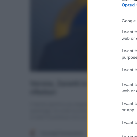
Opted 
Google 
I want t
web or d
I want t
purpose
I want 
I want t
web or d
I want t
or app.
I want t
I want t