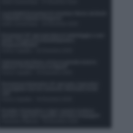
Guido Cantamessa
-
21 Dicembre 2025
Le probabili formazioni di Juventus-Roma: da David
e Openda a Dybala e Ferguson
Guido Cantamessa
-
20 Dicembre 2025
Formazioni 16^ giornata Serie A: ballottaggio e casi
dubbi. Chi gioca tra David/Openda e
Ferguson/Dybala?
Franco Capalbo
-
20 Dicembre 2025
Calciomercato Roma, arriva un grande nome in
attacco? Si tratta di un ex Napoli!
Franco Capalbo
-
19 Dicembre 2025
Formazione fantacalcio 16^ giornata: 4 giocatori
sconsigliati e da non schierare. Rischiano brutti
voti!
Franco Capalbo
-
19 Dicembre 2025
Protetto: Fantacalcio e rigori: quanto incidono
davvero i rigoristi e quando conviene strapagarli
Francesco Pipitone
-
19 Dicembre 2025