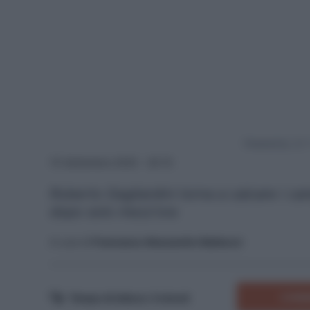
Powered by
15 Settembre 2025 - 20:15
Roberto Gagliardini torna a calcare i cam
dopo solo mezz'ora
A cura di
Francesco Alessandro Balducci
COMM
Tempo di lettura:
3
minuti