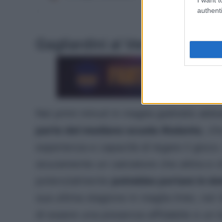
authenti
Gagliardini al Verona: un buo
Nei primi minuti in maglia gialloblù abb
parte del mediano scuola Atalanta
, ch
esperienza e capacità di legare il gioco.
sicuramente un calciatore che attira e 
potenzialmente
potrebbe portare in d
sua ultima stagione in maglia Inter, nel
di essere una presenza affidabile e un b