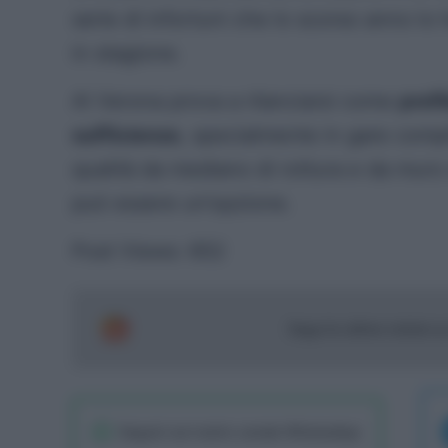
serie di infortuni che lo scorso anno lo
in stagione.
Al Verona prova a rilanciarsi come
profi
sufficienze
, specialmente in gare compl
qualità da mediano di rottura e da muro
può essere un’opzione.
Post Views:
652
Segui le ultime notizie 
Seguici sul nostro canale WhatsaApp