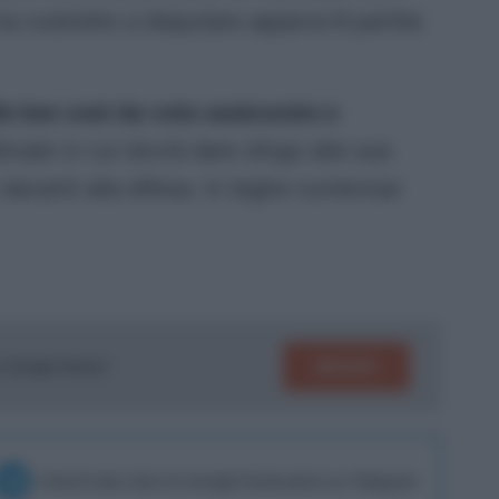
 ha costretto a disputare appena 8 partite
lo low cost da voto assicurato e
icate in cui dovrà dare sfogo alle sue
 davanti alla difesa. In leghe numerose
SEGUICI
su Google News!
Unisciti alla chat di Consigli Fantacalcio su Telegram