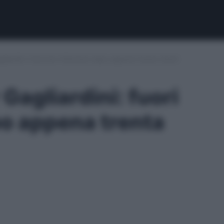
liardini: fuori per infortunio dopo appena trenta minuti
Gagliardini: fuori
po appena trenta