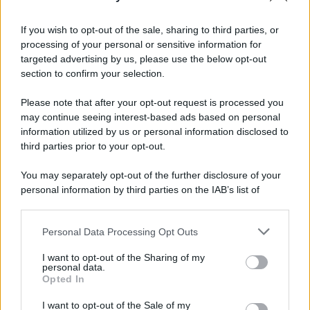
If you wish to opt-out of the sale, sharing to third parties, or
processing of your personal or sensitive information for
targeted advertising by us, please use the below opt-out
section to confirm your selection.
Please note that after your opt-out request is processed you
may continue seeing interest-based ads based on personal
information utilized by us or personal information disclosed to
third parties prior to your opt-out.
You may separately opt-out of the further disclosure of your
personal information by third parties on the IAB’s list of
Protetto: Fantacalcio, cosa fare con
downstream participants.
Kean e Openda: i segnali dopo la
16esima di Serie A
Personal Data Processing Opt Outs
This information may also be disclosed by us to third parties
Francesco Pipitone
on the IAB’s List of Downstream Participants that may further
I want to opt-out of the Sharing of my
disclose it to other third parties.
22 Dicembre 2025
5
minuti
personal data.
Opted In
Please note that this website/app uses one or more Google
services and may gather and store information including but
I want to opt-out of the Sale of my