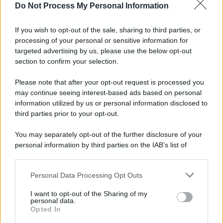
Do Not Process My Personal Information
If you wish to opt-out of the sale, sharing to third parties, or
processing of your personal or sensitive information for
targeted advertising by us, please use the below opt-out
section to confirm your selection.
Please note that after your opt-out request is processed you
may continue seeing interest-based ads based on personal
information utilized by us or personal information disclosed to
third parties prior to your opt-out.
Protetto: Fantacalcio, cosa fare con
You may separately opt-out of the further disclosure of your
Kean e Openda: i segnali dopo la
personal information by third parties on the IAB’s list of
16esima di Serie A
downstream participants.
Francesco Pipitone
Personal Data Processing Opt Outs
This information may also be disclosed by us to third parties
22 Dicembre 2025
5
minuti
on the IAB’s List of Downstream Participants that may further
I want to opt-out of the Sharing of my
disclose it to other third parties.
personal data.
Opted In
Please note that this website/app uses one or more Google